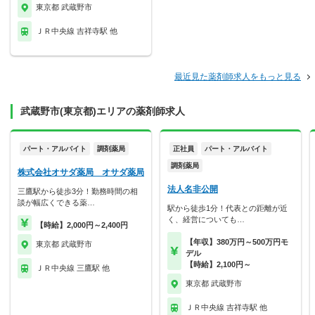
東京都 武蔵野市
ＪＲ中央線 吉祥寺駅 他
最近見た薬剤師求人をもっと見る
武蔵野市(東京都)エリアの薬剤師求人
パート・アルバイト
調剤薬局
正社員
パート・アルバイト
調剤薬局
株式会社オサダ薬局 オサダ薬局
法人名非公開
三鷹駅から徒歩3分！勤務時間の相
談が幅広くできる薬…
駅から徒歩1分！代表との距離が近
く、経営についても…
【時給】2,000円～2,400円
【年収】380万円～500万円モ
東京都 武蔵野市
デル
【時給】2,100円～
ＪＲ中央線 三鷹駅 他
東京都 武蔵野市
ＪＲ中央線 吉祥寺駅 他