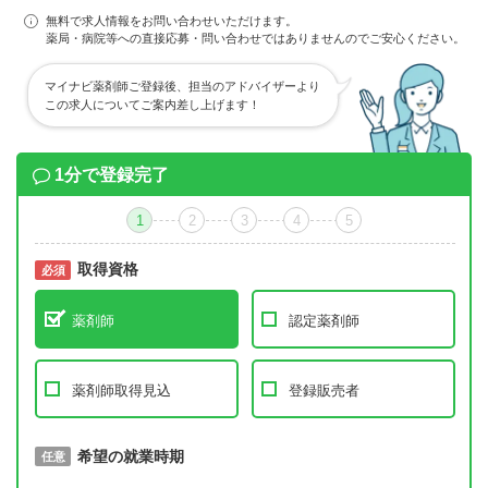
無料で求人情報をお問い合わせいただけます。
薬局・病院等への直接応募・問い合わせではありませんのでご安心ください。
マイナビ薬剤師ご登録後、担当のアドバイザーより
この求人についてご案内差し上げます！
1分で登録完了
1
2
3
4
5
取得資格
必須
必須
薬剤師
認定薬剤師
薬剤師取得見込
登録販売者
取得予定年
希望の就業時期
必須
任意