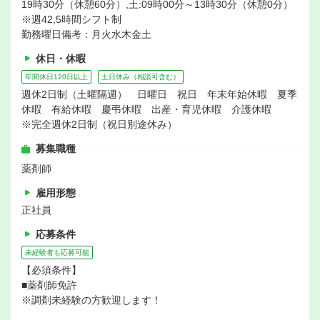
19時30分（休憩60分）,土:09時00分～13時30分（休憩0分）
※週42,5時間シフト制
勤務曜日備考：月火水木金土
休日・休暇
年間休日120日以上
土日休み（相談可含む）
週休2日制（土曜隔週） 日曜日 祝日 年末年始休暇 夏季
休暇 有給休暇 慶弔休暇 出産・育児休暇 介護休暇
※完全週休2日制（祝日別途休み）
募集職種
薬剤師
雇用形態
正社員
応募条件
未経験者も応募可能
【必須条件】
■薬剤師免許
※調剤未経験の方歓迎します！