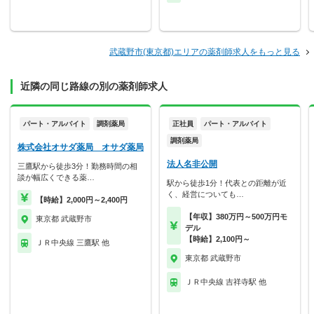
武蔵野市(東京都)エリアの薬剤師求人をもっと見る
近隣の同じ路線の別の薬剤師求人
パート・アルバイト
調剤薬局
正社員
パート・アルバイト
調剤薬局
株式会社オサダ薬局 オサダ薬局
法人名非公開
三鷹駅から徒歩3分！勤務時間の相
談が幅広くできる薬…
駅から徒歩1分！代表との距離が近
く、経営についても…
【時給】2,000円～2,400円
【年収】380万円～500万円モ
東京都 武蔵野市
デル
【時給】2,100円～
ＪＲ中央線 三鷹駅 他
東京都 武蔵野市
ＪＲ中央線 吉祥寺駅 他