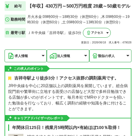
【年収】430万円～500万円程度 28歳～50歳モデル
給与
月火水金:09時00分～18時30分（休憩60分）,木:09時00分～19
勤務時間
時30分（休憩60分）,土:09時00分～13時30分（休憩0分）
最寄り駅
ＪＲ中央線「吉祥寺駅」 徒歩3分
アクセス
更新日：2026/06/18 求人番号：479028
求人情報
法人情報
類似の求人
この求人のポイント
吉祥寺駅より徒歩3分！アクセス抜群の調剤薬局です。
JR中央線を中心に20店舗以上の調剤薬局を展開しています。総合病
院門前や繁華街に立地する面受けの店舗など大型で多科目勉強でき
る店舗が多いのがポイントです。毎月本社でMRやドクターを招い
た勉強会を行なっており、幅広く調剤の経験や知識を身に付けるこ
とができます。
キャリアアドバイザーのレポート
年間休日125日！残業月5時間以内×有給ほぼ100％取得！