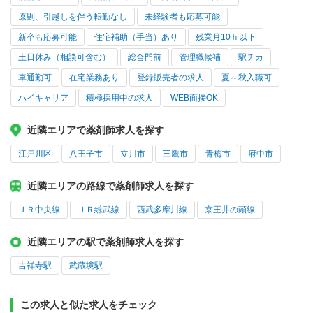
原則、引越しを伴う転勤なし
未経験者も応募可能
新卒も応募可能
住宅補助（手当）あり
残業月10ｈ以下
土日休み（相談可含む）
総合門前
管理職候補
駅チカ
車通勤可
在宅業務あり
登録販売者の求人
夏～秋入職可
ハイキャリア
積極採用中の求人
WEB面接OK
近隣エリアで薬剤師求人を探す
江戸川区
八王子市
立川市
三鷹市
青梅市
府中市
近隣エリアの路線で薬剤師求人を探す
ＪＲ中央線
ＪＲ総武線
西武多摩川線
京王井の頭線
近隣エリアの駅で薬剤師求人を探す
吉祥寺駅
武蔵境駅
この求人と似た求人をチェック