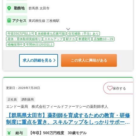
勤務地
群馬県 太田市
アクセス
東武桐生線 三枚橋駅
年収550万円以上可
未経験者も応募可能
住宅補助（手当）あり
産休・育休取得実績有り
スキルアップ
駅チカ
車通勤可
店舗数10～29
積極採用中
年間休日120日以上
求人の詳細を見る
この求人に興味がある
更新日：2026年7月28日
保存する
正社員
調剤薬局
エンドー薬局 株式会社フィールドファーマシーの薬剤師求人
【群馬県太田市】薬剤師を育成するための教育・研修
制度に重点を置き、スキルアップをしっかりサポー
ト！
給与
【年収】500万円程度 30歳モデル