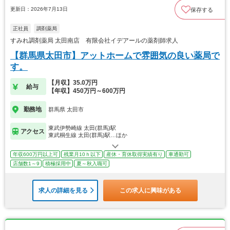
更新日：2026年7月13日
保存する
正社員
調剤薬局
すみれ調剤薬局 太田南店 有限会社イデアールの薬剤師求人
【群馬県太田市】アットホームで雰囲気の良い薬局で
す。
【月収】35.0万円
給与
【年収】450万円～600万円
勤務地
群馬県 太田市
東武伊勢崎線 太田(群馬)駅
アクセス
東武桐生線 太田(群馬)駅…ほか
年収600万円以上可
残業月10ｈ以下
産休・育休取得実績有り
車通勤可
店舗数1～9
積極採用中
夏～秋入職可
求人の詳細を見る
この求人に興味がある