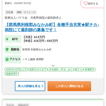
更新日：2026年7月10日
保存する
正社員
病院・クリニック
医療法人パテラ会 月夜野病院の薬剤師求人
【群馬県利根郡みなかみ町】各種手当充実★駅チカ♪
病院にて薬剤師の募集です！
【月収】34.9万円
給与
【年収】418万円～650万円
勤務地
群馬県 利根郡みなかみ町
アクセス
ＪＲ上越線 後閑駅
年収650万円以上可
残業月10ｈ以下
住宅補助（手当）あり
駅チカ
車通勤可
積極採用中
求人の詳細を見る
この求人に興味がある