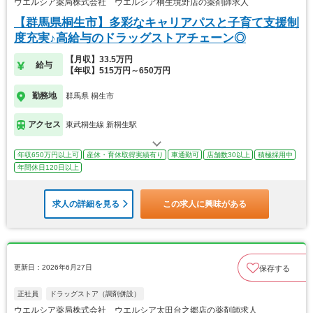
ウエルシア薬局株式会社 ウエルシア桐生境野店の薬剤師求人
【群馬県桐生市】多彩なキャリアパスと子育て支援制
度充実♪高給与のドラッグストアチェーン◎
【月収】33.5万円
給与
【年収】515万円～650万円
勤務地
群馬県 桐生市
アクセス
東武桐生線 新桐生駅
年収650万円以上可
産休・育休取得実績有り
車通勤可
店舗数30以上
積極採用中
年間休日120日以上
求人の詳細を見る
この求人に興味がある
更新日：2026年6月27日
保存する
正社員
ドラッグストア（調剤併設）
ウエルシア薬局株式会社 ウエルシア太田台之郷店の薬剤師求人