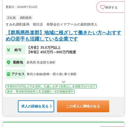
更新日：2026年7月13日
保存する
正社員
調剤薬局
すみれ調剤薬局 朝日店 有限会社イデアールの薬剤師求人
【群馬県邑楽郡】地域に根ざして働きたい方へおすす
め◎若手も活躍している企業です
【月収】35.0万円以上
給与
【年収】450万円～600万円程度
勤務地
群馬県 邑楽郡大泉町
アクセス
東武小泉線(館林－西小泉) 東小泉駅
年収600万円以上可
原則、引越しを伴う転勤なし
残業月10ｈ以下
産休・育休取得実績有り
店舗数1～9
積極採用中
求人の詳細を見る
この求人に興味がある