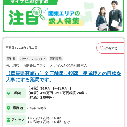
更新日：2025年2月13日
保存する
正社員
パート・アルバイト
調剤薬局
浜川薬局 有限会社エスケーメディカルの薬剤師求人
【群馬県高崎市】全店舗座り投薬、患者様との目線を
大事にする薬局です。
【月収】30.0万円～45.0万円
給与
【年収】450万円～600万円程度 24歳～
【時給】2,000円～
勤務地
群馬県 高崎市
ＪＲ八高線 高崎(ＪＲ)駅
アクセス
ＪＲ高崎線 高崎(ＪＲ)駅…ほか