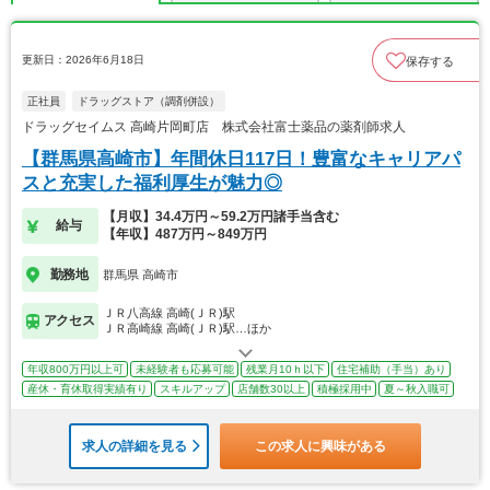
更新日：2026年6月18日
保存する
正社員
ドラッグストア（調剤併設）
ドラッグセイムス 高崎片岡町店 株式会社富士薬品の薬剤師求人
【群馬県高崎市】年間休日117日！豊富なキャリアパ
スと充実した福利厚生が魅力◎
【月収】34.4万円～59.2万円諸手当含む
給与
【年収】487万円～849万円
勤務地
群馬県 高崎市
ＪＲ八高線 高崎(ＪＲ)駅
アクセス
ＪＲ高崎線 高崎(ＪＲ)駅…ほか
年収800万円以上可
未経験者も応募可能
残業月10ｈ以下
住宅補助（手当）あり
産休・育休取得実績有り
スキルアップ
店舗数30以上
積極採用中
夏～秋入職可
求人の詳細を見る
この求人に興味がある