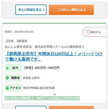
求人の詳細を見る
この求人に興味がある
更新日：2024年12月19日
保存する
正社員
調剤薬局
あんじゅ薬局 由良店 株式会社明翔メディカルの薬剤師求人
【群馬県太田市】年間休日120日以上！メリハリつけ
て働ける薬局です。
給与
【年収】450万円～600万円
勤務地
群馬県 太田市
アクセス
東武伊勢崎線 細谷(群馬)駅
年収600万円以上可
車通勤可
積極採用中
年間休日120日以上