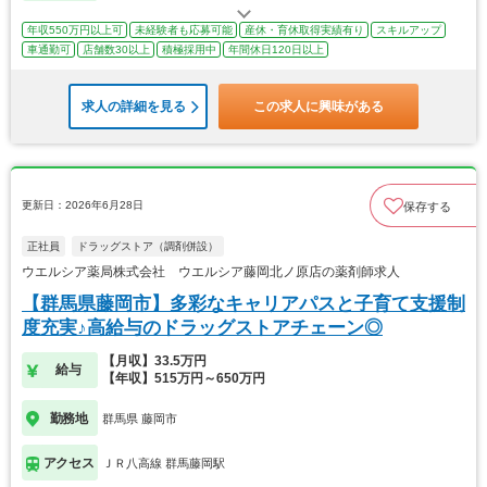
年収550万円以上可
未経験者も応募可能
産休・育休取得実績有り
スキルアップ
車通勤可
店舗数30以上
積極採用中
年間休日120日以上
求人の詳細を見る
この求人に興味がある
更新日：2026年6月28日
保存する
正社員
ドラッグストア（調剤併設）
ウエルシア薬局株式会社 ウエルシア藤岡北ノ原店の薬剤師求人
【群馬県藤岡市】多彩なキャリアパスと子育て支援制
度充実♪高給与のドラッグストアチェーン◎
【月収】33.5万円
給与
【年収】515万円～650万円
勤務地
群馬県 藤岡市
アクセス
ＪＲ八高線 群馬藤岡駅