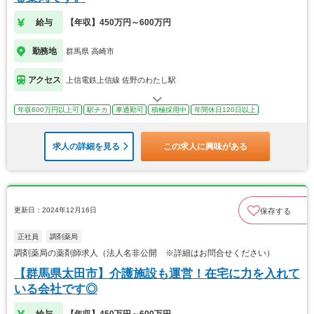
給与
【年収】450万円～600万円
勤務地
群馬県 高崎市
アクセス
上信電鉄上信線 佐野のわたし駅
年収600万円以上可
駅チカ
車通勤可
積極採用中
年間休日120日以上
求人の詳細を見る
この求人に興味がある
更新日：2024年12月16日
保存する
正社員
調剤薬局
調剤薬局の薬剤師求人（法人名非公開 ※詳細はお問合せください）
【群馬県太田市】介護施設も運営！在宅に力を入れて
いる会社です◎
給与
【年収】450万円～600万円