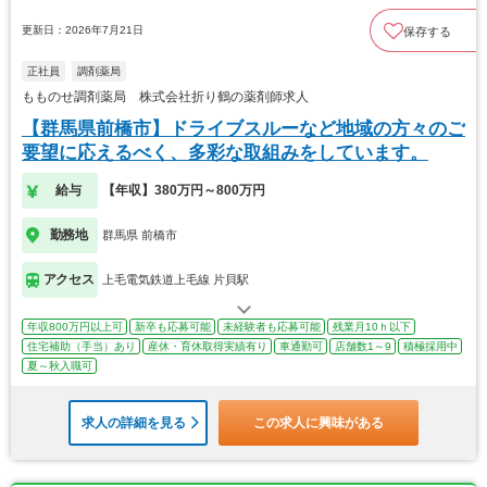
更新日：2026年7月21日
保存する
正社員
調剤薬局
もものせ調剤薬局 株式会社折り鶴の薬剤師求人
【群馬県前橋市】ドライブスルーなど地域の方々のご
要望に応えるべく、多彩な取組みをしています。
給与
【年収】380万円～800万円
勤務地
群馬県 前橋市
アクセス
上毛電気鉄道上毛線 片貝駅
年収800万円以上可
新卒も応募可能
未経験者も応募可能
残業月10ｈ以下
住宅補助（手当）あり
産休・育休取得実績有り
車通勤可
店舗数1～9
積極採用中
夏～秋入職可
求人の詳細を見る
この求人に興味がある