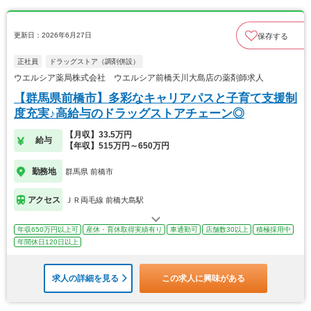
更新日：2026年6月27日
保存する
正社員
ドラッグストア（調剤併設）
ウエルシア薬局株式会社 ウエルシア前橋天川大島店の薬剤師求人
【群馬県前橋市】多彩なキャリアパスと子育て支援制
度充実♪高給与のドラッグストアチェーン◎
【月収】33.5万円
給与
【年収】515万円～650万円
勤務地
群馬県 前橋市
アクセス
ＪＲ両毛線 前橋大島駅
年収650万円以上可
産休・育休取得実績有り
車通勤可
店舗数30以上
積極採用中
年間休日120日以上
求人の詳細を見る
この求人に興味がある