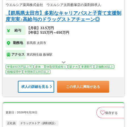
ウエルシア薬局株式会社 ウエルシア太田藪塚店の薬剤師求人
【群馬県太田市】多彩なキャリアパスと子育て支援制
度充実♪高給与のドラッグストアチェーン◎
【月収】33.5万円
給与
【年収】515万円～650万円
勤務地
群馬県 太田市
アクセス
東武桐生線 藪塚駅
年収650万円以上可
産休・育休取得実績有り
駅チカ
車通勤可
店舗数30以上
積極採用中
年間休日120日以上
求人の詳細を見る
この求人に興味がある
更新日：2026年6月28日
保存する
正社員
ドラッグストア（調剤併設）