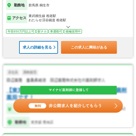
勤務地
群馬県 桐生市
東武桐生線 相老駅
アクセス
わたらせ渓谷鐵道 相老駅
年収650万円以上可
駅チカ
車通勤可
積極採用中
求人の詳細を見る
この求人に興味がある