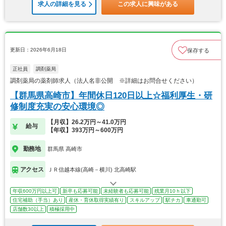
求人の詳細を見る
この求人に興味がある
更新日：2026年6月18日
保存する
正社員
調剤薬局
調剤薬局の薬剤師求人（法人名非公開 ※詳細はお問合せください）
【群馬県高崎市】年間休日120日以上☆福利厚生・研
修制度充実の安心環境◎
【月収】26.2万円～41.0万円
給与
【年収】393万円～600万円
勤務地
群馬県 高崎市
アクセス
ＪＲ信越本線(高崎－横川) 北高崎駅
年収600万円以上可
新卒も応募可能
未経験者も応募可能
残業月10ｈ以下
住宅補助（手当）あり
産休・育休取得実績有り
スキルアップ
駅チカ
車通勤可
店舗数30以上
積極採用中