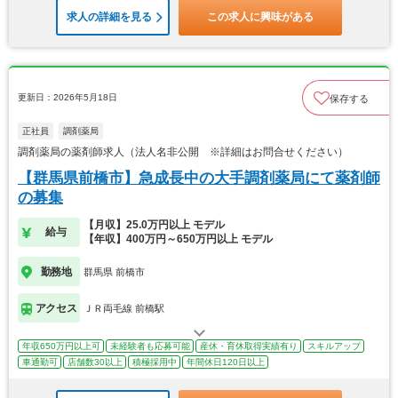
求人の詳細を見る
この求人に興味がある
更新日：2026年5月18日
保存する
正社員
調剤薬局
調剤薬局の薬剤師求人（法人名非公開 ※詳細はお問合せください）
【群馬県前橋市】急成長中の大手調剤薬局にて薬剤師
の募集
【月収】25.0万円以上 モデル
給与
【年収】400万円～650万円以上 モデル
勤務地
群馬県 前橋市
アクセス
ＪＲ両毛線 前橋駅
年収650万円以上可
未経験者も応募可能
産休・育休取得実績有り
スキルアップ
車通勤可
店舗数30以上
積極採用中
年間休日120日以上