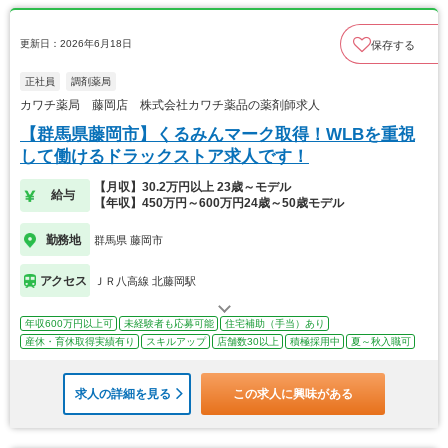
更新日：2026年6月18日
保存する
正社員
調剤薬局
カワチ薬局 藤岡店 株式会社カワチ薬品の薬剤師求人
【群馬県藤岡市】くるみんマーク取得！WLBを重視
して働けるドラックストア求人です！
【月収】30.2万円以上 23歳～モデル
給与
【年収】450万円～600万円24歳～50歳モデル
勤務地
群馬県 藤岡市
アクセス
ＪＲ八高線 北藤岡駅
年収600万円以上可
未経験者も応募可能
住宅補助（手当）あり
産休・育休取得実績有り
スキルアップ
店舗数30以上
積極採用中
夏～秋入職可
求人の詳細を見る
この求人に興味がある