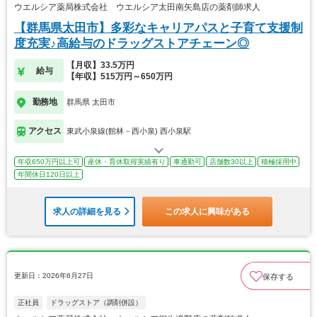
ウエルシア薬局株式会社 ウエルシア太田南矢島店の薬剤師求人
【群馬県太田市】多彩なキャリアパスと子育て支援制
度充実♪高給与のドラッグストアチェーン◎
【月収】33.5万円
給与
【年収】515万円～650万円
勤務地
群馬県 太田市
アクセス
東武小泉線(館林－西小泉) 西小泉駅
年収650万円以上可
産休・育休取得実績有り
車通勤可
店舗数30以上
積極採用中
年間休日120日以上
求人の詳細を見る
この求人に興味がある
更新日：2026年6月27日
保存する
正社員
ドラッグストア（調剤併設）