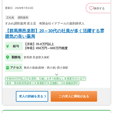
更新日：2026年7月13日
保存する
正社員
調剤薬局
すみれ調剤薬局 富士店 有限会社イデアールの薬剤師求人
【群馬県邑楽郡】20～30代の社員が多く活躍する雰
囲気の良い薬局
【月収】35.0万円以上
給与
【年収】450万円～600万円程度
勤務地
群馬県 邑楽郡大泉町
アクセス
東武小泉線(館林－西小泉) 西小泉駅
年収600万円以上可
原則、引越しを伴う転勤なし
残業月10ｈ以下
産休・育休取得実績有り
車通勤可
店舗数1～9
積極採用中
求人の詳細を見る
この求人に興味がある