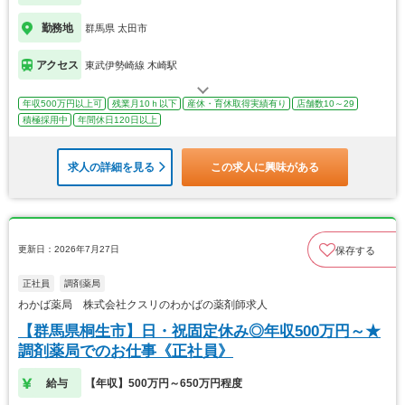
勤務地
群馬県 太田市
アクセス
東武伊勢崎線 木崎駅
年収500万円以上可
残業月10ｈ以下
産休・育休取得実績有り
店舗数10～29
積極採用中
年間休日120日以上
求人の詳細を見る
この求人に興味がある
更新日：2026年7月27日
保存する
正社員
調剤薬局
わかば薬局 株式会社クスリのわかばの薬剤師求人
【群馬県桐生市】日・祝固定休み◎年収500万円～★
調剤薬局でのお仕事《正社員》
給与
【年収】500万円～650万円程度