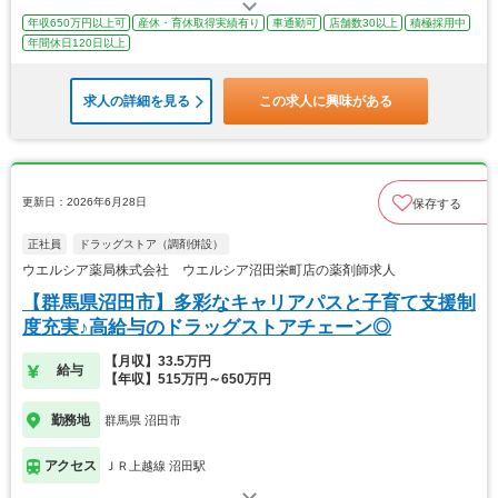
年収650万円以上可
産休・育休取得実績有り
車通勤可
店舗数30以上
積極採用中
年間休日120日以上
求人の詳細を見る
この求人に興味がある
更新日：2026年6月28日
保存する
正社員
ドラッグストア（調剤併設）
ウエルシア薬局株式会社 ウエルシア沼田栄町店の薬剤師求人
【群馬県沼田市】多彩なキャリアパスと子育て支援制
度充実♪高給与のドラッグストアチェーン◎
【月収】33.5万円
給与
【年収】515万円～650万円
勤務地
群馬県 沼田市
アクセス
ＪＲ上越線 沼田駅