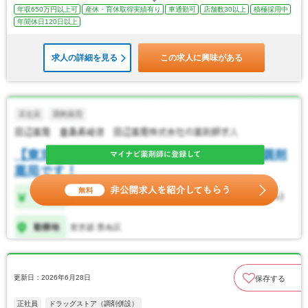
年収650万円以上可
産休・育休取得実績有り
車通勤可
店舗数30以上
積極採用中
年間休日120日以上
求人の詳細を見る
この求人に興味がある
更新日：2026年6月28日
保存する
正社員
ドラッグストア（調剤併設）