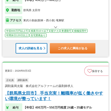
勤務地
群馬県 太田市
アクセス
東武小泉線(館林－西小泉) 竜舞駅
年収600万円以上可
残業月10ｈ以下
駅チカ
車通勤可
積極採用中
年間休日120日以上
在宅業務あり
求人の詳細を見る
この求人に興味がある
更新日：2026年8月3日
保存する
正社員
調剤薬局
調剤薬局太陽 株式会社アルファームの薬剤師求人
【群馬県太田市】 手当充実！離職率が低く働きやす
い環境が整っています！
給与
【年収】400万円～550万円程度 24歳～35歳モデル