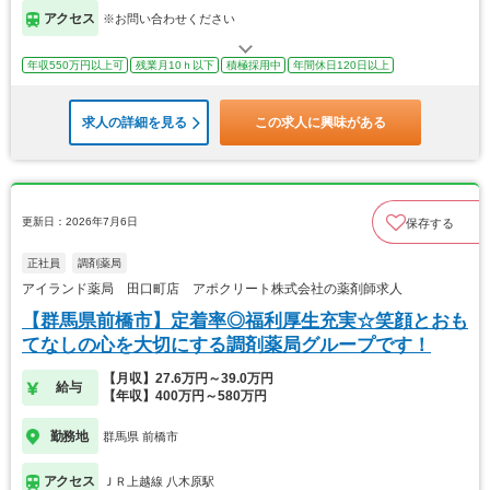
アクセス
※お問い合わせください
年収550万円以上可
残業月10ｈ以下
積極採用中
年間休日120日以上
求人の詳細を見る
この求人に興味がある
更新日：2026年7月6日
保存する
正社員
調剤薬局
アイランド薬局 田口町店 アポクリート株式会社の薬剤師求人
【群馬県前橋市】定着率◎福利厚生充実☆笑顔とおも
てなしの心を大切にする調剤薬局グループです！
【月収】27.6万円～39.0万円
給与
【年収】400万円～580万円
勤務地
群馬県 前橋市
アクセス
ＪＲ上越線 八木原駅