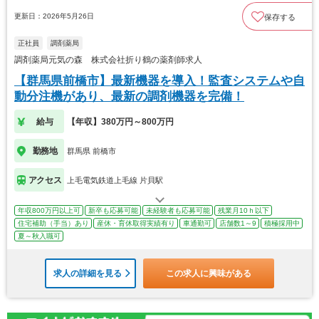
更新日：2026年5月26日
保存する
正社員
調剤薬局
調剤薬局元気の森 株式会社折り鶴の薬剤師求人
【群馬県前橋市】最新機器を導入！監査システムや自
動分注機があり、最新の調剤機器を完備！
給与
【年収】380万円～800万円
勤務地
群馬県 前橋市
アクセス
上毛電気鉄道上毛線 片貝駅
年収800万円以上可
新卒も応募可能
未経験者も応募可能
残業月10ｈ以下
住宅補助（手当）あり
産休・育休取得実績有り
車通勤可
店舗数1～9
積極採用中
夏～秋入職可
求人の詳細を見る
この求人に興味がある