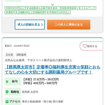
年収550万円以上可
未経験者も応募可能
産休・育休取得実績有り
スキルアップ
車通勤可
店舗数30以上
積極採用中
年間休日120日以上
求人の詳細を見る
この求人に興味がある
更新日：2026年7月6日
保存する
正社員
調剤薬局
太田みなみ薬局 アポクリート株式会社の薬剤師求人
【群馬県太田市】定着率◎福利厚生充実☆笑顔とおも
てなしの心を大切にする調剤薬局グループです！
【月収】27.6万円～39.0万円
給与
【年収】400万円～580万円
勤務地
群馬県 太田市
アクセス
東武小泉線(館林－西小泉) 西小泉駅