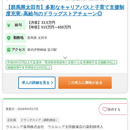
【群馬県太田市】多彩なキャリアパスと子育て支援制
度充実♪高給与のドラッグストアチェーン◎
【月収】33.5万円
給与
【年収】515万円～650万円
勤務地
群馬県 太田市
アクセス
東武伊勢崎線 韮川駅
年収650万円以上可
産休・育休取得実績有り
駅チカ
車通勤可
店舗数30以上
積極採用中
年間休日120日以上
求人の詳細を見る
この求人に興味がある
更新日：2026年6月27日
保存する
正社員
ドラッグストア（調剤併設）
ウエルシア薬局株式会社 ウエルシア太田飯塚店の薬剤師求人