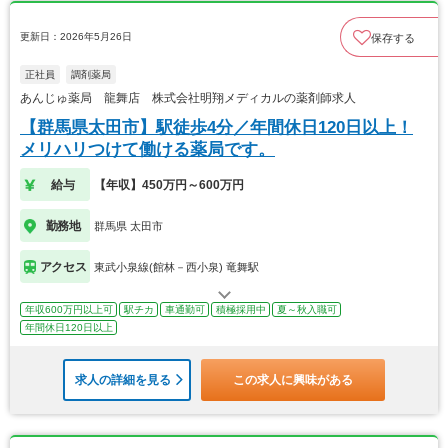
更新日：2026年5月26日
保存する
正社員
調剤薬局
あんじゅ薬局 龍舞店 株式会社明翔メディカルの薬剤師求人
【群馬県太田市】駅徒歩4分／年間休日120日以上！
メリハリつけて働ける薬局です。
給与
【年収】450万円～600万円
勤務地
群馬県 太田市
アクセス
東武小泉線(館林－西小泉) 竜舞駅
年収600万円以上可
駅チカ
車通勤可
積極採用中
夏～秋入職可
年間休日120日以上
求人の詳細を見る
この求人に興味がある