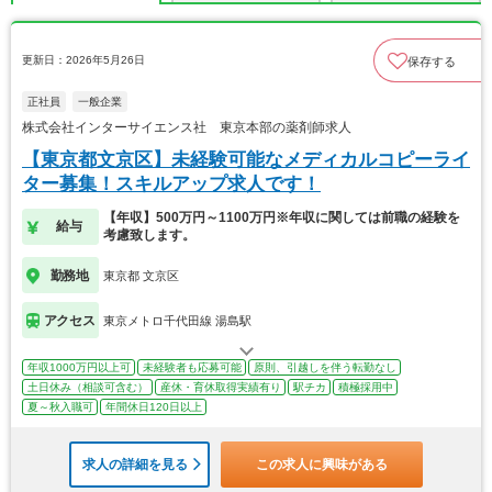
更新日：2026年5月26日
保存する
正社員
一般企業
株式会社インターサイエンス社 東京本部の薬剤師求人
【東京都文京区】未経験可能なメディカルコピーライ
ター募集！スキルアップ求人です！
【年収】500万円～1100万円※年収に関しては前職の経験を
給与
考慮致します。
勤務地
東京都 文京区
アクセス
東京メトロ千代田線 湯島駅
年収1000万円以上可
未経験者も応募可能
原則、引越しを伴う転勤なし
土日休み（相談可含む）
産休・育休取得実績有り
駅チカ
積極採用中
夏～秋入職可
年間休日120日以上
求人の詳細を見る
この求人に興味がある