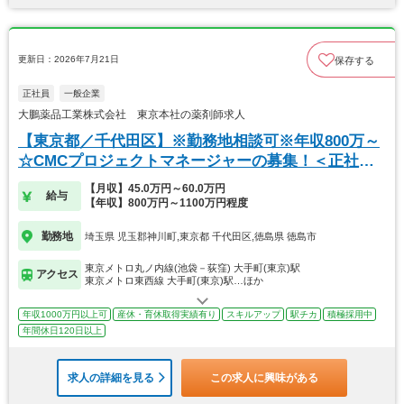
更新日：2026年7月21日
保存する
正社員
一般企業
大鵬薬品工業株式会社 東京本社の薬剤師求人
【東京都／千代田区】※勤務地相談可※年収800万～
☆CMCプロジェクトマネージャーの募集！＜正社員
＞
【月収】45.0万円～60.0万円
給与
【年収】800万円～1100万円程度
勤務地
埼玉県 児玉郡神川町,東京都 千代田区,徳島県 徳島市
東京メトロ丸ノ内線(池袋－荻窪) 大手町(東京)駅
アクセス
東京メトロ東西線 大手町(東京)駅…ほか
年収1000万円以上可
産休・育休取得実績有り
スキルアップ
駅チカ
積極採用中
年間休日120日以上
求人の詳細を見る
この求人に興味がある