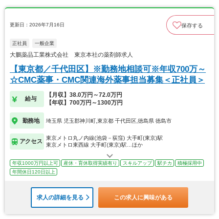
更新日：2026年7月16日
保存する
正社員
一般企業
大鵬薬品工業株式会社 東京本社の薬剤師求人
【東京都／千代田区】※勤務地相談可※年収700万～
☆CMC薬事・CMC関連海外薬事担当募集＜正社員＞
【月収】38.0万円～72.0万円
給与
【年収】700万円～1300万円
勤務地
埼玉県 児玉郡神川町,東京都 千代田区,徳島県 徳島市
東京メトロ丸ノ内線(池袋－荻窪) 大手町(東京)駅
アクセス
東京メトロ東西線 大手町(東京)駅…ほか
年収1000万円以上可
産休・育休取得実績有り
スキルアップ
駅チカ
積極採用中
年間休日120日以上
求人の詳細を見る
この求人に興味がある