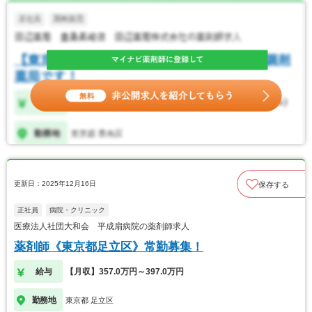
更新日：2025年12月16日
保存する
正社員
病院・クリニック
医療法人社団大和会 平成扇病院の薬剤師求人
薬剤師《東京都足立区》常勤募集！
給与
【月収】357.0万円～397.0万円
勤務地
東京都 足立区