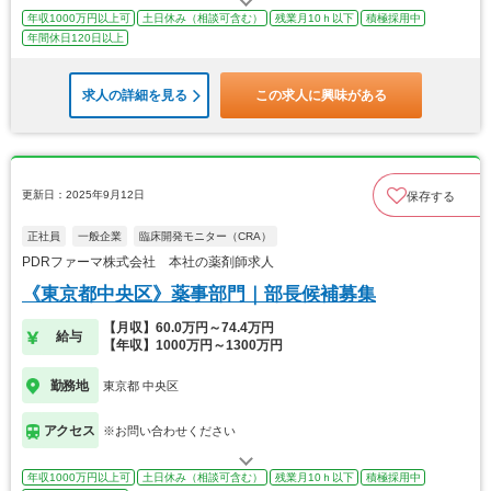
年収1000万円以上可
土日休み（相談可含む）
残業月10ｈ以下
積極採用中
年間休日120日以上
求人の詳細を見る
この求人に興味がある
更新日：2025年9月12日
保存する
正社員
一般企業
臨床開発モニター（CRA）
PDRファーマ株式会社 本社の薬剤師求人
《東京都中央区》薬事部門｜部長候補募集
【月収】60.0万円～74.4万円
給与
【年収】1000万円～1300万円
勤務地
東京都 中央区
アクセス
※お問い合わせください
年収1000万円以上可
土日休み（相談可含む）
残業月10ｈ以下
積極採用中