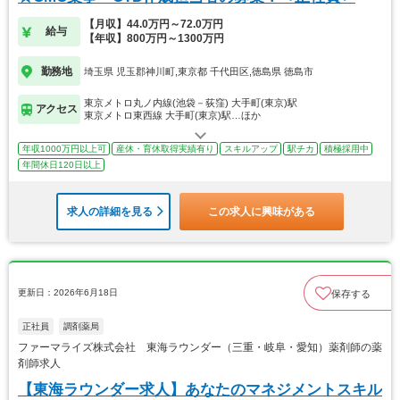
【月収】44.0万円～72.0万円
給与
【年収】800万円～1300万円
勤務地
埼玉県 児玉郡神川町,東京都 千代田区,徳島県 徳島市
東京メトロ丸ノ内線(池袋－荻窪) 大手町(東京)駅
アクセス
東京メトロ東西線 大手町(東京)駅…ほか
年収1000万円以上可
産休・育休取得実績有り
スキルアップ
駅チカ
積極採用中
年間休日120日以上
求人の詳細を見る
この求人に興味がある
更新日：2026年6月18日
保存する
正社員
調剤薬局
ファーマライズ株式会社 東海ラウンダー（三重・岐阜・愛知）薬剤師の薬
剤師求人
【東海ラウンダー求人】あなたのマネジメントスキル