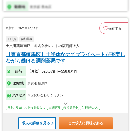
更新日：2025年12月5日
保存する
正社員
調剤薬局
土支田薬局南店 株式会社レストの薬剤師求人
【東京都練馬区】土半休なのでプライベートが充実し
ながら働ける調剤薬局です
給与
【月収】520.0万円～550.0万円
勤務地
東京都 練馬区
アクセス
※お問い合わせください
原則、引越しを伴う転勤なし
車通勤可
積極採用中
在宅業務あり
求人の詳細を見る
この求人に興味がある