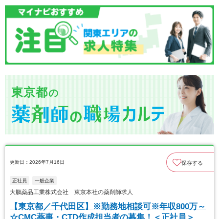
東京都
の
更新日：2026年7月16日
保存する
正社員
一般企業
大鵬薬品工業株式会社 東京本社の薬剤師求人
【東京都／千代田区】※勤務地相談可※年収800万～
☆CMC薬事・CTD作成担当者の募集！＜正社員＞