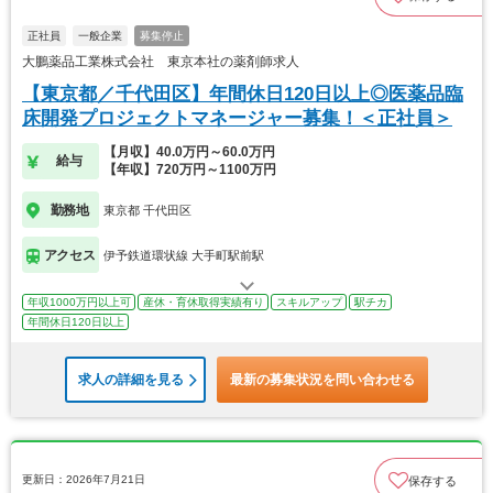
正社員
一般企業
募集停止
大鵬薬品工業株式会社 東京本社の薬剤師求人
【東京都／千代田区】年間休日120日以上◎医薬品臨
床開発プロジェクトマネージャー募集！＜正社員＞
【月収】40.0万円～60.0万円
給与
【年収】720万円～1100万円
勤務地
東京都 千代田区
アクセス
伊予鉄道環状線 大手町駅前駅
年収1000万円以上可
産休・育休取得実績有り
スキルアップ
駅チカ
年間休日120日以上
求人の詳細を見る
最新の募集状況を問い合わせる
更新日：2026年7月21日
保存する