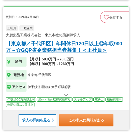
更新日：2026年7月16日
保存する
正社員
一般企業
大鵬薬品工業株式会社 東京本社の薬剤師求人
【東京都／千代田区】年間休日120日以上◎年収900
万～☆GQP省令業務担当者募集！＜正社員＞
【月収】50.0万円～70.0万円
給与
【年収】900万円～1260万円
勤務地
東京都 千代田区
アクセス
伊予鉄道環状線 大手町駅前駅
年収1000万円以上可
産休・育休取得実績有り
スキルアップ
駅チカ
積極採用中
年間休日120日以上
求人の詳細を見る
この求人に興味がある