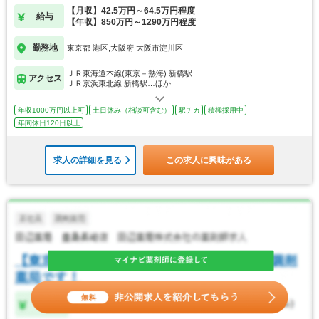
【月収】42.5万円～64.5万円程度
給与
【年収】850万円～1290万円程度
勤務地
東京都 港区,大阪府 大阪市淀川区
ＪＲ東海道本線(東京－熱海) 新橋駅
アクセス
ＪＲ京浜東北線 新橋駅…ほか
年収1000万円以上可
土日休み（相談可含む）
駅チカ
積極採用中
年間休日120日以上
求人の詳細を見る
この求人に興味がある