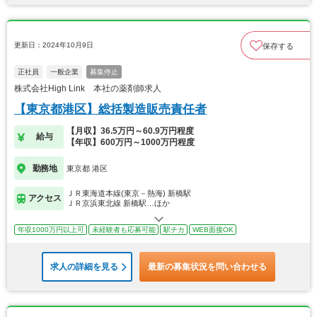
更新日：2024年10月9日
保存する
正社員
一般企業
募集停止
株式会社High Link 本社の薬剤師求人
【東京都港区】総括製造販売責任者
【月収】36.5万円～60.9万円程度
給与
【年収】600万円～1000万円程度
勤務地
東京都 港区
ＪＲ東海道本線(東京－熱海) 新橋駅
アクセス
ＪＲ京浜東北線 新橋駅…ほか
年収1000万円以上可
未経験者も応募可能
駅チカ
WEB面接OK
求人の詳細を見る
最新の募集状況を問い合わせる