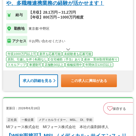
や、多職種連携業務の経験が活かせます！
【月収】28.1万円～31.2万円
給与
【年収】800万円～1000万円程度
勤務地
東京都 中野区
アクセス
※お問い合わせください
年収1000万円以上可
新卒も応募可能
未経験者も応募可能
原則、引越しを伴う転勤なし
住宅補助（手当）あり
産休・育休取得実績有り
スキルアップ
車通勤可
店舗数30以上
積極採用中
年間休日120日以上
求人の詳細を見る
この求人に興味がある
更新日：2026年6月18日
保存する
正社員
一般企業
メディカルライター、 MSL、 DI、学術
MIフォース株式会社 MIフォース株式会社 本社の薬剤師求人
【WEB面接可】MSL（メディカル・サイエンス・リ