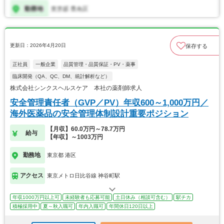
更新日：2026年4月20日
保存する
正社員
一般企業
品質管理・品質保証・PV・薬事
臨床開発（QA、QC、DM、統計解析など）
株式会社シンクスヘルスケア 本社の薬剤師求人
安全管理責任者（GVP／PV）年収600～1,000万円／
海外医薬品の安全管理体制設計重要ポジション
【月収】60.0万円～78.7万円
給与
【年収】～1003万円
勤務地
東京都 港区
アクセス
東京メトロ日比谷線 神谷町駅
年収1000万円以上可
未経験者も応募可能
土日休み（相談可含む）
駅チカ
積極採用中
夏～秋入職可
年内入職可
年間休日120日以上