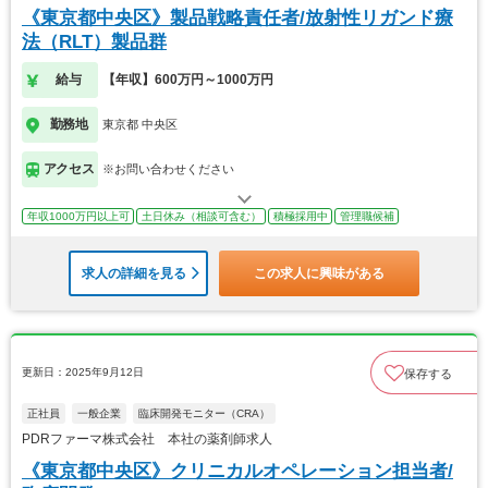
《東京都中央区》製品戦略責任者/放射性リガンド療
法（RLT）製品群
給与
【年収】600万円～1000万円
勤務地
東京都 中央区
アクセス
※お問い合わせください
年収1000万円以上可
土日休み（相談可含む）
積極採用中
管理職候補
求人の詳細を見る
この求人に興味がある
更新日：2025年9月12日
保存する
正社員
一般企業
臨床開発モニター（CRA）
PDRファーマ株式会社 本社の薬剤師求人
《東京都中央区》クリニカルオペレーション担当者/