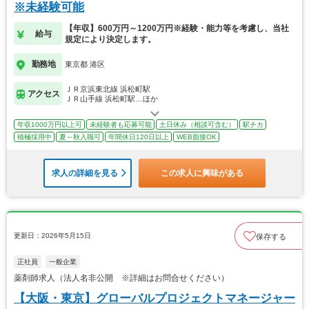
※未経験可能
【年収】600万円～1200万円※経験・能力等を考慮し、当社
給与
規定により決定します。
勤務地
東京都 港区
ＪＲ京浜東北線 浜松町駅
アクセス
ＪＲ山手線 浜松町駅…ほか
年収1000万円以上可
未経験者も応募可能
土日休み（相談可含む）
駅チカ
積極採用中
夏～秋入職可
年間休日120日以上
WEB面接OK
求人の詳細を見る
この求人に興味がある
更新日：2026年5月15日
保存する
正社員
一般企業
薬剤師求人（法人名非公開 ※詳細はお問合せください）
【大阪・東京】グローバルプロジェクトマネージャー