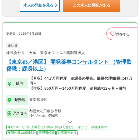
求人の詳細を見る
この求人に興味がある
更新日：2026年4月15日
保存する
正社員
株式会社リニカル 東京オフィスの薬剤師求人
【東京都／港区】 開発薬事コンサルタント （管理監
督職：課長以上）
【月収】44.7万円程度 ※課長の場合。部長代理/部長は47万
給与
円～
【年収】850万円～1450万円程度 ※月給×12ヶ月＋賞与
勤務地
東京都 港区
都営大江戸線 汐留駅
アクセス
ゆりかもめ 汐留駅
年収1000万円以上可
土日休み（相談可含む）
駅チカ
積極採用中
年間休日120日以上
管理職候補
在宅業務あり