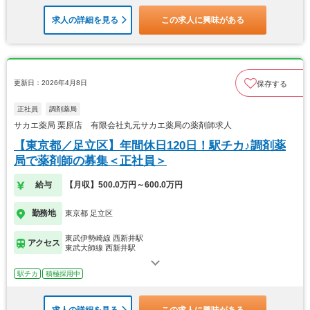
求人の詳細を見る
この求人に興味がある
更新日：2026年4月8日
保存する
正社員
調剤薬局
サカエ薬局 栗原店 有限会社丸元サカエ薬局の薬剤師求人
【東京都／足立区】年間休日120日！駅チカ♪調剤薬
局で薬剤師の募集＜正社員＞
給与
【月収】500.0万円～600.0万円
勤務地
東京都 足立区
東武伊勢崎線 西新井駅
アクセス
東武大師線 西新井駅
駅チカ
積極採用中
求人の詳細を見る
この求人に興味がある