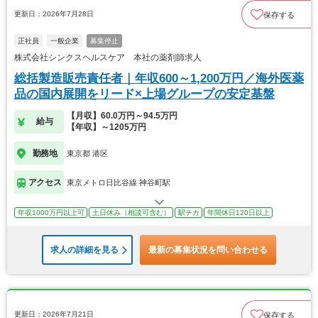
更新日：2026年7月28日
保存する
正社員
一般企業
募集停止
株式会社シンクスヘルスケア 本社の薬剤師求人
総括製造販売責任者｜年収600～1,200万円／海外医薬
品の国内展開をリード×上場グループの安定基盤
【月収】60.0万円～94.5万円
給与
【年収】～1205万円
勤務地
東京都 港区
アクセス
東京メトロ日比谷線 神谷町駅
年収1000万円以上可
土日休み（相談可含む）
駅チカ
年間休日120日以上
求人の詳細を見る
最新の募集状況を問い合わせる
更新日：2026年7月21日
保存する