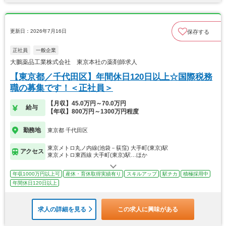
更新日：2026年7月16日
保存する
正社員
一般企業
大鵬薬品工業株式会社 東京本社の薬剤師求人
【東京都／千代田区】年間休日120日以上☆国際税務
職の募集です！＜正社員＞
【月収】45.0万円～70.0万円
給与
【年収】800万円～1300万円程度
勤務地
東京都 千代田区
東京メトロ丸ノ内線(池袋－荻窪) 大手町(東京)駅
アクセス
東京メトロ東西線 大手町(東京)駅…ほか
年収1000万円以上可
産休・育休取得実績有り
スキルアップ
駅チカ
積極採用中
年間休日120日以上
求人の詳細を見る
この求人に興味がある