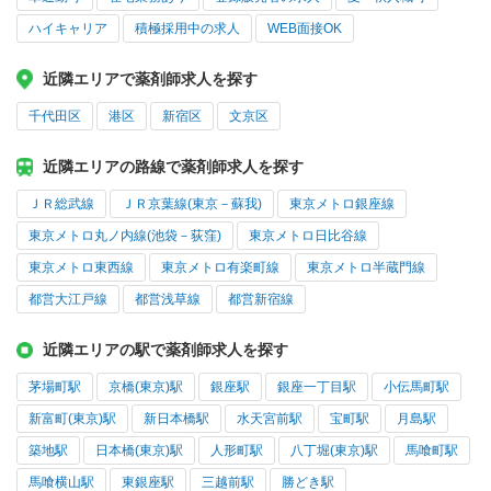
ハイキャリア
積極採用中の求人
WEB面接OK
近隣エリアで薬剤師求人を探す
千代田区
港区
新宿区
文京区
近隣エリアの路線で薬剤師求人を探す
ＪＲ総武線
ＪＲ京葉線(東京－蘇我)
東京メトロ銀座線
東京メトロ丸ノ内線(池袋－荻窪)
東京メトロ日比谷線
東京メトロ東西線
東京メトロ有楽町線
東京メトロ半蔵門線
都営大江戸線
都営浅草線
都営新宿線
近隣エリアの駅で薬剤師求人を探す
茅場町駅
京橋(東京)駅
銀座駅
銀座一丁目駅
小伝馬町駅
新富町(東京)駅
新日本橋駅
水天宮前駅
宝町駅
月島駅
築地駅
日本橋(東京)駅
人形町駅
八丁堀(東京)駅
馬喰町駅
馬喰横山駅
東銀座駅
三越前駅
勝どき駅