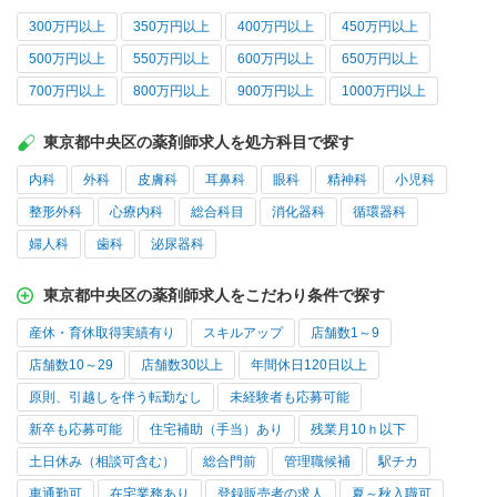
300万円以上
350万円以上
400万円以上
450万円以上
500万円以上
550万円以上
600万円以上
650万円以上
700万円以上
800万円以上
900万円以上
1000万円以上
東京都中央区の薬剤師求人を処方科目で探す
内科
外科
皮膚科
耳鼻科
眼科
精神科
小児科
整形外科
心療内科
総合科目
消化器科
循環器科
婦人科
歯科
泌尿器科
東京都中央区の薬剤師求人をこだわり条件で探す
産休・育休取得実績有り
スキルアップ
店舗数1～9
店舗数10～29
店舗数30以上
年間休日120日以上
原則、引越しを伴う転勤なし
未経験者も応募可能
新卒も応募可能
住宅補助（手当）あり
残業月10ｈ以下
土日休み（相談可含む）
総合門前
管理職候補
駅チカ
車通勤可
在宅業務あり
登録販売者の求人
夏～秋入職可