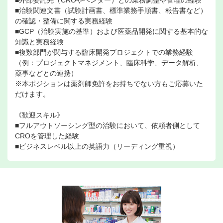
■外部委託先（CROやベンダー）との業務調整や管理の経験
■治験関連文書（試験計画書、標準業務手順書、報告書など）
の確認・整備に関する実務経験
■GCP（治験実施の基準）および医薬品開発に関する基本的な
知識と実務経験
■複数部門が関与する臨床開発プロジェクトでの業務経験
（例：プロジェクトマネジメント、臨床科学、データ解析、
薬事などとの連携）
※本ポジションは薬剤師免許をお持ちでない方もご応募いた
だけます。
《歓迎スキル》
■フルアウトソーシング型の治験において、依頼者側として
CROを管理した経験
■ビジネスレベル以上の英語力（リーディング重視）