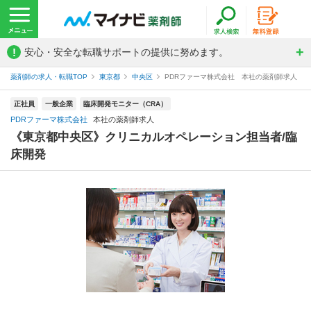
!
安心・安全な転職サポートの提供に努めます。
薬剤師の求人・転職TOP
東京都
中央区
PDRファーマ株式会社 本社の薬剤師求人
正社員
一般企業
臨床開発モニター（CRA）
PDRファーマ株式会社
本社の薬剤師求人
《東京都中央区》クリニカルオペレーション担当者/臨
床開発