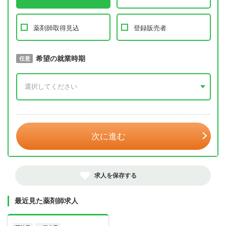
薬剤師取得見込
登録販売者
取得予定年
希望の就業時期
必須
任意
年 3月
次に進む
求人を保存する
最近見た薬剤師求人