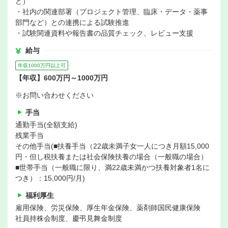
ど）
・社内の関連部署（プロジェクト管理、臨床・データ・薬事
部門など）との連携による試験推進
・試験関連資料や報告書の品質チェック、レビュー支援
給与
年収1000万円以上可
【年収】600万円～1000万円
※お問い合わせください
手当
通勤手当(全額支給)
残業手当
その他手当(■扶養手当（22歳未満子女一人につき月額15,000
円・但し税扶養または社会保険扶養の場合（一般職の場合）
■世帯手当（一般職に限り、満22歳未満かつ扶養対象者1名に
つき）：15,000円/月)
福利厚生
雇用保険、労災保険、厚生年金保険、薬剤師国民健康保険
社員持株会制度、慶弔見舞金制度