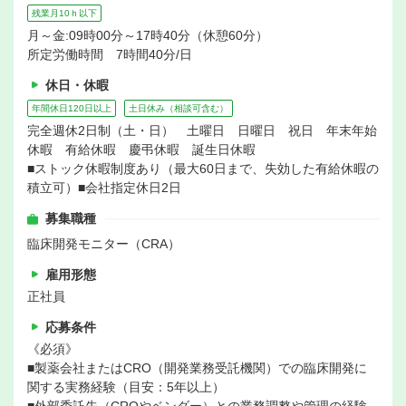
残業月10ｈ以下
月～金:09時00分～17時40分（休憩60分）
所定労働時間 7時間40分/日
休日・休暇
年間休日120日以上
土日休み（相談可含む）
完全週休2日制（土・日） 土曜日 日曜日 祝日 年末年始
休暇 有給休暇 慶弔休暇 誕生日休暇
■ストック休暇制度あり（最大60日まで、失効した有給休暇の
積立可）■会社指定休日2日
募集職種
臨床開発モニター（CRA）
雇用形態
正社員
応募条件
《必須》
■製薬会社またはCRO（開発業務受託機関）での臨床開発に
関する実務経験（目安：5年以上）