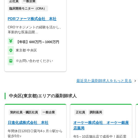
正社員
一般企業
臨床開発モニター（CRA）
PDRファーマ株式会社 本社
CROマネジメントの経験を活かし、
革新的な医薬品開…
【年収】600万円～1000万円
東京都 中央区
※お問い合わせください
最近見た薬剤師求人をもっと見る
中央区(東京都)エリアの薬剤師求人
契約社員・嘱託社員
一般企業
正社員
調剤薬局
日進化成株式会社 本社
オーケー株式会社 オーケー銀座
店薬局
年間休日120日◎賞与4ヶ月☆駅から
徒歩5分♪
年5～10店舗出店で成長中！面応需