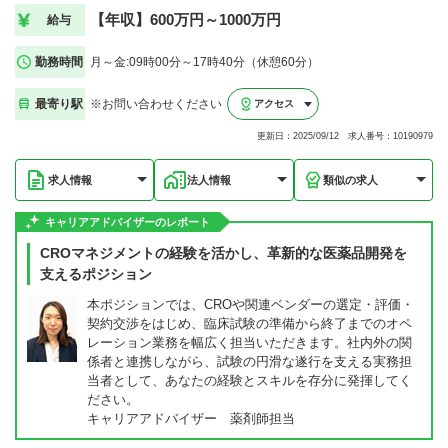
【年収】600万円～1000万円
給与
勤務時間
月～金:09時00分～17時40分（休憩60分）
最寄り駅
※お問い合わせください
アクセス
更新日：2025/09/12 求人番号：10190979
求人情報
法人情報
類似の求人
キャリアアドバイザーのレポート
CROマネジメントの経験を活かし、革新的な医薬品開発を
支えるポジション
本ポジションでは、CROや関連ベンダーの選定・評価・
契約交渉をはじめ、臨床試験の準備から終了までのオペ
レーション業務を幅広く担当いただきます。社内外の関
係者と連携しながら、試験の円滑な遂行を支える実務担
当者として、あなたの経験とスキルを存分に発揮してく
ださい。
キャリアアドバイザー 薬剤師担当