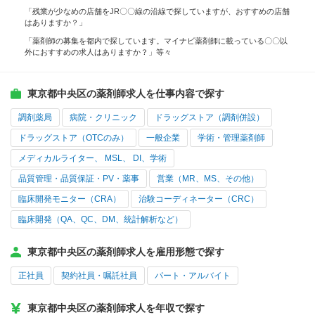
「残業が少なめの店舗をJR〇〇線の沿線で探していますが、おすすめの店舗
はありますか？」
「薬剤師の募集を都内で探しています。マイナビ薬剤師に載っている〇〇以
外におすすめの求人はありますか？」等々
東京都中央区の薬剤師求人を仕事内容で探す
調剤薬局
病院・クリニック
ドラッグストア（調剤併設）
ドラッグストア（OTCのみ）
一般企業
学術・管理薬剤師
メディカルライター、 MSL、 DI、学術
品質管理・品質保証・PV・薬事
営業（MR、MS、その他）
臨床開発モニター（CRA）
治験コーディネーター（CRC）
臨床開発（QA、QC、DM、統計解析など）
東京都中央区の薬剤師求人を雇用形態で探す
正社員
契約社員・嘱託社員
パート・アルバイト
東京都中央区の薬剤師求人を年収で探す