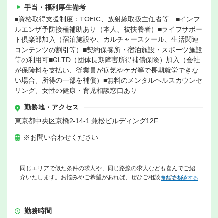
手当・福利厚生備考
■資格取得支援制度：TOEIC、放射線取扱主任者等 ■インフ
ルエンザ予防接種補助あり（本人、被扶養者）■ライフサポー
ト倶楽部加入（宿泊施設や、カルチャースクール、生活関連
コンテンツの割引等）■契約保養所・宿泊施設・スポーツ施設
等の利用可■GLTD（団体長期障害所得補償保険）加入（会社
が保険料を支払い、従業員が病気やケガ等で長期就労できな
い場合、所得の一部を補償）■無料のメンタルヘルスカウンセ
リング、女性の健康・育児相談窓口あり
勤務地・アクセス
東京都中央区京橋2-14-1 兼松ビルディング12F
※お問い合わせください
同じエリアで似た条件の求人や、同じ路線の求人なども喜んでご紹
介いたします。お悩みやご希望があれば、ぜひご相談ください。
無料で相談する
勤務時間