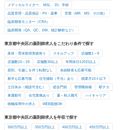
メディカルライター、 MSL、 DI、学術
品質管理・品質保証・PV・薬事
営業（MR、MS、その他）
臨床開発モニター（CRA）
臨床開発（QA、QC、DM、統計解析など）
東京都中央区の薬剤師求人をこだわり条件で探す
産休・育休取得実績有り
スキルアップ
店舗数1～9
店舗数10～29
店舗数30以上
年間休日120日以上
原則、引越しを伴う転勤なし
未経験者も応募可能
新卒も応募可能
住宅補助（手当）あり
残業月10ｈ以下
土日休み（相談可含む）
総合門前
管理職候補
駅チカ
車通勤可
在宅業務あり
夏～秋入職可
ハイキャリア
積極採用中の求人
WEB面接OK
東京都中央区の薬剤師求人を年収で探す
300万円以上
350万円以上
400万円以上
450万円以上