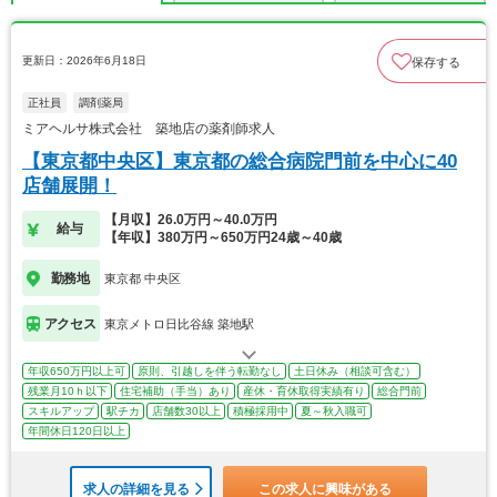
更新日：2026年6月18日
保存する
正社員
調剤薬局
ミアヘルサ株式会社 築地店の薬剤師求人
【東京都中央区】東京都の総合病院門前を中心に40
店舗展開！
【月収】26.0万円～40.0万円
給与
【年収】380万円～650万円24歳～40歳
勤務地
東京都 中央区
アクセス
東京メトロ日比谷線 築地駅
年収650万円以上可
原則、引越しを伴う転勤なし
土日休み（相談可含む）
残業月10ｈ以下
住宅補助（手当）あり
産休・育休取得実績有り
総合門前
スキルアップ
駅チカ
店舗数30以上
積極採用中
夏～秋入職可
年間休日120日以上
求人の詳細を見る
この求人に興味がある