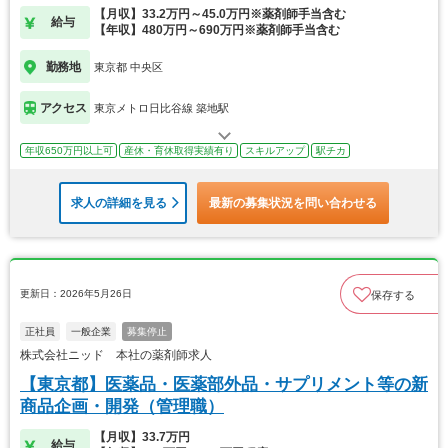
【月収】33.2万円～45.0万円※薬剤師手当含む
給与
【年収】480万円～690万円※薬剤師手当含む
勤務地
東京都 中央区
アクセス
東京メトロ日比谷線 築地駅
年収650万円以上可
産休・育休取得実績有り
スキルアップ
駅チカ
求人の詳細を見る
最新の募集状況を問い合わせる
更新日：2026年5月26日
保存する
正社員
一般企業
募集停止
株式会社ニッド 本社の薬剤師求人
【東京都】医薬品・医薬部外品・サプリメント等の新
商品企画・開発（管理職）
【月収】33.7万円
給与