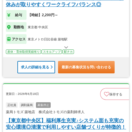
休みが取りやすくワークライフバランス◎
給与
【時給】2,200円～
勤務地
東京都 中央区
アクセス
東京メトロ日比谷線 築地駅
産休・育休取得実績有り
スキルアップ
駅チカ
求人の詳細を見る
最新の募集状況を問い合わせる
更新日：2026年6月18日
保存する
正社員
調剤薬局
募集停止
薬局トモズ 築地店 株式会社トモズの薬剤師求人
【東京都中央区】福利厚生充実♪システム面も充実の
安心環境◎清潔で利用しやすい店舗づくりが特徴的！