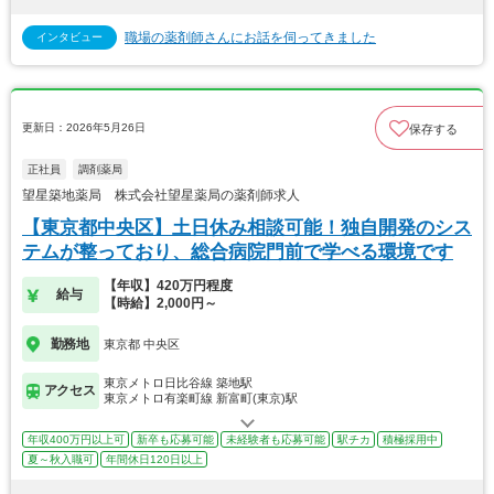
職場の薬剤師さんにお話を伺ってきました
インタビュー
更新日：2026年5月26日
保存する
正社員
調剤薬局
望星築地薬局 株式会社望星薬局の薬剤師求人
【東京都中央区】土日休み相談可能！独自開発のシス
テムが整っており、総合病院門前で学べる環境です
【年収】420万円程度
給与
【時給】2,000円～
勤務地
東京都 中央区
東京メトロ日比谷線 築地駅
アクセス
東京メトロ有楽町線 新富町(東京)駅
年収400万円以上可
新卒も応募可能
未経験者も応募可能
駅チカ
積極採用中
夏～秋入職可
年間休日120日以上