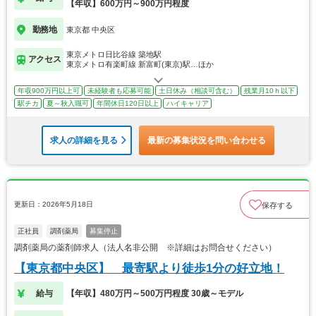
【年収】600万円～900万円程度
勤務地
東京都 中央区
東京メトロ日比谷線 築地駅
アクセス
東京メトロ有楽町線 新富町(東京)駅…ほか
年収900万円以上可
未経験者も応募可能
土日休み（相談可含む）
残業月10ｈ以下
駅チカ
夏～秋入職可
年間休日120日以上
ハイキャリア
求人の詳細を見る
最新の募集状況を問い合わせる
更新日：2026年5月18日
保存する
正社員
調剤薬局
募集停止
調剤薬局の薬剤師求人（法人名非公開 ※詳細はお問合せください）
【東京都中央区】 最寄駅より徒歩1分の好立地！
給与
【年収】480万円～500万円程度 30歳～モデル