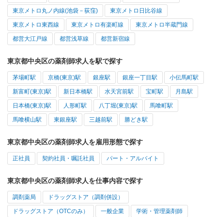
東京メトロ丸ノ内線(池袋－荻窪)
東京メトロ日比谷線
東京メトロ東西線
東京メトロ有楽町線
東京メトロ半蔵門線
都営大江戸線
都営浅草線
都営新宿線
東京都中央区の薬剤師求人を駅で探す
茅場町駅
京橋(東京)駅
銀座駅
銀座一丁目駅
小伝馬町駅
新富町(東京)駅
新日本橋駅
水天宮前駅
宝町駅
月島駅
日本橋(東京)駅
人形町駅
八丁堀(東京)駅
馬喰町駅
馬喰横山駅
東銀座駅
三越前駅
勝どき駅
東京都中央区の薬剤師求人を雇用形態で探す
正社員
契約社員・嘱託社員
パート・アルバイト
東京都中央区の薬剤師求人を仕事内容で探す
調剤薬局
ドラッグストア（調剤併設）
ドラッグストア（OTCのみ）
一般企業
学術・管理薬剤師