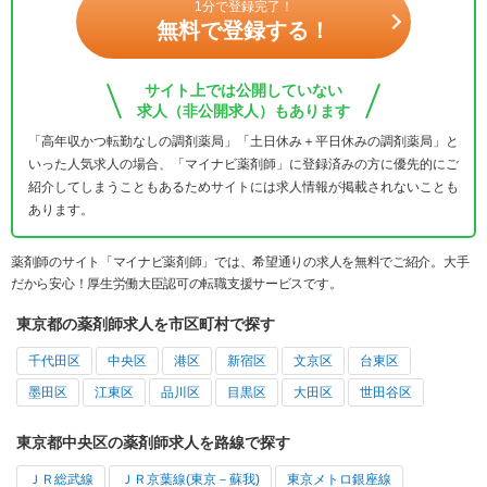
1分で登録完了！
無料で登録する！
サイト上では公開していない
求人（非公開求人）もあります
「高年収かつ転勤なしの調剤薬局」「土日休み＋平日休みの調剤薬局」と
いった人気求人の場合、「マイナビ薬剤師」に登録済みの方に優先的にご
紹介してしまうこともあるためサイトには求人情報が掲載されないことも
あります。
薬剤師のサイト「マイナビ薬剤師」では、希望通りの求人を無料でご紹介。大手
だから安心！厚生労働大臣認可の転職支援サービスです。
東京都の薬剤師求人を市区町村で探す
千代田区
中央区
港区
新宿区
文京区
台東区
墨田区
江東区
品川区
目黒区
大田区
世田谷区
東京都中央区の薬剤師求人を路線で探す
ＪＲ総武線
ＪＲ京葉線(東京－蘇我)
東京メトロ銀座線