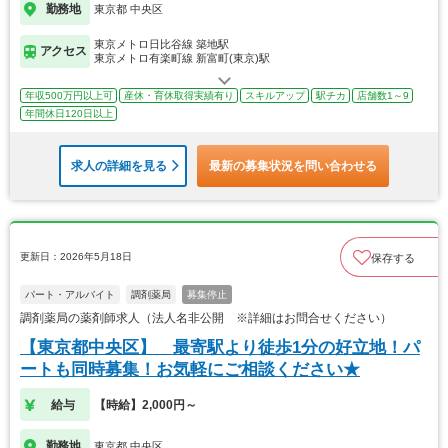
勤務地
東京都 中央区
東京メトロ日比谷線 築地駅
アクセス
東京メトロ有楽町線 新富町(東京)駅
年収500万円以上可
産休・育休取得実績有り
スキルアップ
駅チカ
店舗数1～9
年間休日120日以上
求人の詳細を見る
最新の募集状況を問い合わせる
更新日：2026年5月18日
保存する
パート・アルバイト
調剤薬局
募集停止
調剤薬局の薬剤師求人（法人名非公開 ※詳細はお問合せください）
【東京都中央区】 最寄駅より徒歩1分の好立地！パ
ートも同時募集！お気軽にご相談ください★
給与
【時給】2,000円～
勤務地
東京都 中央区