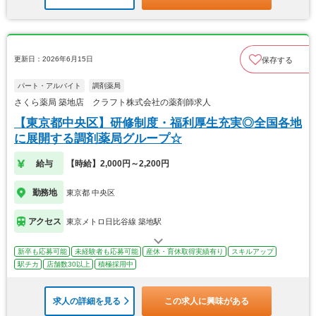
更新日：2026年6月15日
保存する
パート・アルバイト
調剤薬局
さくら薬局 築地店 クラフト株式会社の薬剤師求人
【東京都中央区】研修制度・福利厚生充実◎全国各地
に展開する調剤薬局グループ☆
給与
【時給】2,000円～2,200円
勤務地
東京都 中央区
アクセス
東京メトロ日比谷線 築地駅
新卒も応募可能
未経験者も応募可能
産休・育休取得実績有り
スキルアップ
駅チカ
店舗数30以上
積極採用中
求人の詳細を見る
この求人に興味がある