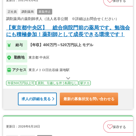
更新日：2025年3月4日
保存する
正社員
調剤薬局
募集停止
調剤薬局の薬剤師求人（法人名非公開 ※詳細はお問合せください）
【東京都中央区】 総合病院門前の薬局です。勉強会
にも積極参加！薬剤師として成長できる環境です！
給与
【年収】400万円～520万円以上 モデル
勤務地
東京都 中央区
アクセス
東京メトロ日比谷線 築地駅
年収500万円以上可
原則、引越しを伴う転勤なし
駅チカ
求人の詳細を見る
最新の募集状況を問い合わせる
更新日：2026年6月18日
保存する