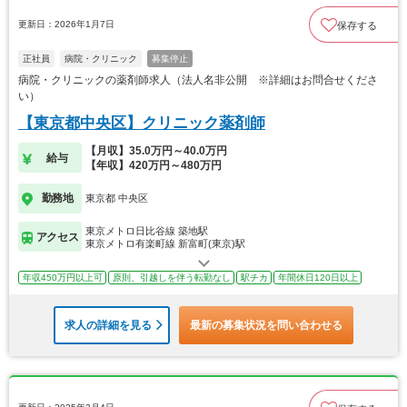
更新日：2026年1月7日
保存する
正社員
病院・クリニック
募集停止
病院・クリニックの薬剤師求人（法人名非公開 ※詳細はお問合せくださ
い）
【東京都中央区】クリニック薬剤師
【月収】35.0万円～40.0万円
給与
【年収】420万円～480万円
勤務地
東京都 中央区
東京メトロ日比谷線 築地駅
アクセス
東京メトロ有楽町線 新富町(東京)駅
年収450万円以上可
原則、引越しを伴う転勤なし
駅チカ
年間休日120日以上
求人の詳細を見る
最新の募集状況を問い合わせる