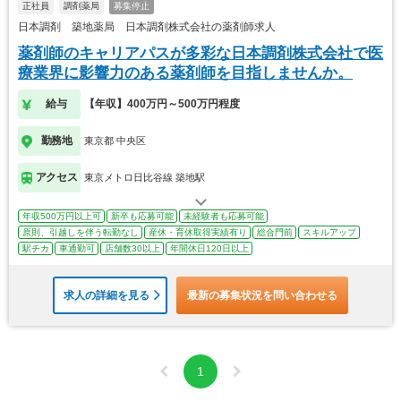
正社員
調剤薬局
募集停止
日本調剤 築地薬局 日本調剤株式会社の薬剤師求人
薬剤師のキャリアパスが多彩な日本調剤株式会社で医
療業界に影響力のある薬剤師を目指しませんか。
給与
【年収】400万円～500万円程度
勤務地
東京都 中央区
アクセス
東京メトロ日比谷線 築地駅
年収500万円以上可
新卒も応募可能
未経験者も応募可能
原則、引越しを伴う転勤なし
産休・育休取得実績有り
総合門前
スキルアップ
駅チカ
車通勤可
店舗数30以上
年間休日120日以上
求人の詳細を見る
最新の募集状況を問い合わせる
1