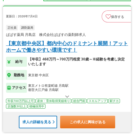
更新日：2026年7月4日
保存する
正社員
調剤薬局
ぱぱす薬局 月島店 株式会社ぱぱすの薬剤師求人
【東京都中央区】都内中心のドミナント展開！アット
ホームで働きやすい環境です！
【年収】468万円～700万円程度 30歳～※経験を考慮し決定
給与
いたします
勤務地
東京都 中央区
東京メトロ有楽町線 月島駅
アクセス
都営大江戸線 月島駅
年収700万円以上可
産休・育休取得実績有り
総合門前
スキルアップ
駅チカ
店舗数30以上
積極採用中
求人の詳細を見る
この求人に興味がある