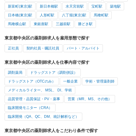
新富町(東京)駅
新日本橋駅
水天宮前駅
宝町駅
築地駅
日本橋(東京)駅
人形町駅
八丁堀(東京)駅
馬喰町駅
馬喰横山駅
東銀座駅
三越前駅
勝どき駅
東京都中央区の薬剤師求人を雇用形態で探す
正社員
契約社員・嘱託社員
パート・アルバイト
東京都中央区の薬剤師求人を仕事内容で探す
調剤薬局
ドラッグストア（調剤併設）
ドラッグストア（OTCのみ）
一般企業
学術・管理薬剤師
メディカルライター、 MSL、 DI、学術
品質管理・品質保証・PV・薬事
営業（MR、MS、その他）
臨床開発モニター（CRA）
臨床開発（QA、QC、DM、統計解析など）
東京都中央区の薬剤師求人をこだわり条件で探す