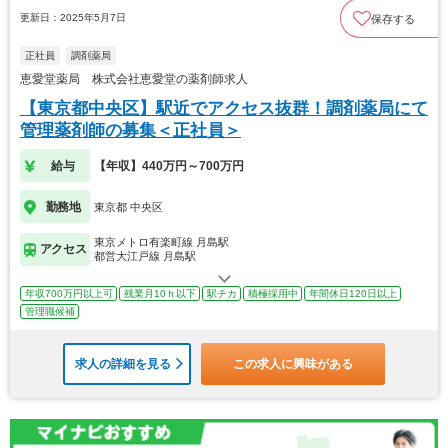
更新日：2025年5月7日
保存する
正社員
調剤薬局
恵愛堂薬局 株式会社恵愛堂の薬剤師求人
【東京都中央区】駅近でアクセス抜群！調剤薬局にて
管理薬剤師の募集＜正社員＞
給与
【年収】440万円～700万円
勤務地
東京都 中央区
東京メトロ有楽町線 月島駅
アクセス
都営大江戸線 月島駅
年収700万円以上可
残業月10ｈ以下
駅チカ
積極採用中
年間休日120日以上
管理職候補
求人の詳細を見る
この求人に興味がある