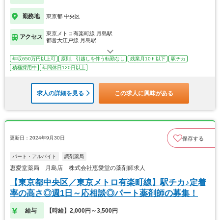
勤務地
東京都 中央区
東京メトロ有楽町線 月島駅
アクセス
都営大江戸線 月島駅
年収650万円以上可
原則、引越しを伴う転勤なし
残業月10ｈ以下
駅チカ
積極採用中
年間休日120日以上
求人の詳細を見る
この求人に興味がある
更新日：2024年9月30日
保存する
パート・アルバイト
調剤薬局
恵愛堂薬局 月島店 株式会社恵愛堂の薬剤師求人
【東京都中央区／東京メトロ有楽町線】駅チカ♪定着
率の高さ◎週1日～応相談◎パート薬剤師の募集！
給与
【時給】2,000円～3,500円