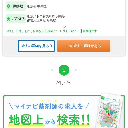
勤務地
東京都 中央区
東京メトロ有楽町線 月島駅
アクセス
都営大江戸線 月島駅
原則、引越しを伴う転勤なし
残業月10ｈ以下
駅チカ
積極採用中
求人の詳細を見る
この求人に興味がある
1
7件／7件