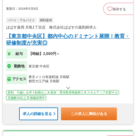
更新日：2026年5月9日
保存する
パート・アルバイト
調剤薬局
ぱぱす薬局 月島1丁目店 株式会社ぱぱすの薬剤師求人
【東京都中央区】都内中心のドミナント展開！教育・
研修制度が充実◎
給与
【時給】2,000円～
勤務地
東京都 中央区
東京メトロ有楽町線 月島駅
アクセス
都営大江戸線 月島駅
原則、引越しを伴う転勤なし
産休・育休取得実績有り
スキルアップ
駅チカ
店舗数30以上
積極採用中
求人の詳細を見る
この求人に興味がある