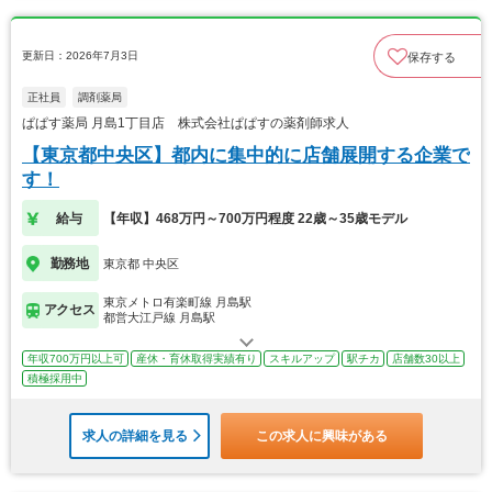
更新日：2026年7月3日
保存する
正社員
調剤薬局
ぱぱす薬局 月島1丁目店 株式会社ぱぱすの薬剤師求人
【東京都中央区】都内に集中的に店舗展開する企業で
す！
給与
【年収】468万円～700万円程度 22歳～35歳モデル
勤務地
東京都 中央区
東京メトロ有楽町線 月島駅
アクセス
都営大江戸線 月島駅
年収700万円以上可
産休・育休取得実績有り
スキルアップ
駅チカ
店舗数30以上
積極採用中
求人の詳細を見る
この求人に興味がある