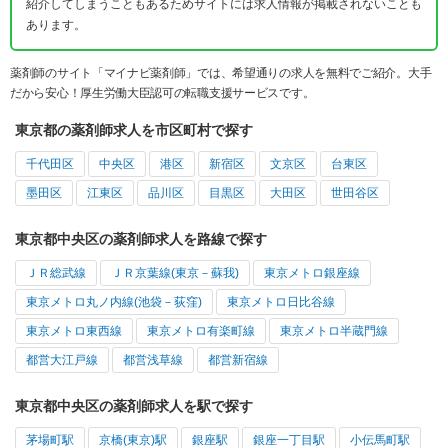
紹介してしまうこともあるためサイトには求人情報が掲載されないことも
あります。
薬剤師のサイト「マイナビ薬剤師」では、希望通りの求人を無料でご紹介。大手
だから安心！厚生労働大臣認可の転職支援サービスです。
東京都の薬剤師求人を市区町村で探す
千代田区
中央区
港区
新宿区
文京区
台東区
墨田区
江東区
品川区
目黒区
大田区
世田谷区
東京都中央区の薬剤師求人を路線で探す
ＪＲ総武線
ＪＲ京葉線(東京－蘇我)
東京メトロ銀座線
東京メトロ丸ノ内線(池袋－荻窪)
東京メトロ日比谷線
東京メトロ東西線
東京メトロ有楽町線
東京メトロ半蔵門線
都営大江戸線
都営浅草線
都営新宿線
東京都中央区の薬剤師求人を駅で探す
茅場町駅
京橋(東京)駅
銀座駅
銀座一丁目駅
小伝馬町駅