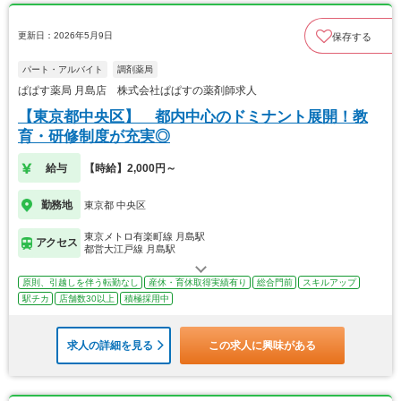
更新日：2026年5月9日
保存する
パート・アルバイト
調剤薬局
ぱぱす薬局 月島店 株式会社ぱぱすの薬剤師求人
【東京都中央区】 都内中心のドミナント展開！教
育・研修制度が充実◎
給与
【時給】2,000円～
勤務地
東京都 中央区
東京メトロ有楽町線 月島駅
アクセス
都営大江戸線 月島駅
原則、引越しを伴う転勤なし
産休・育休取得実績有り
総合門前
スキルアップ
駅チカ
店舗数30以上
積極採用中
求人の詳細を見る
この求人に興味がある