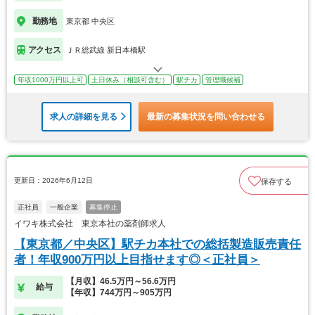
勤務地
東京都 中央区
アクセス
ＪＲ総武線 新日本橋駅
年収1000万円以上可
土日休み（相談可含む）
駅チカ
管理職候補
求人の詳細を見る
最新の募集状況を問い合わせる
更新日：2026年6月12日
保存する
正社員
一般企業
募集停止
イワキ株式会社 東京本社の薬剤師求人
【東京都／中央区】駅チカ本社での総括製造販売責任
者！年収900万円以上目指せます◎＜正社員＞
【月収】46.5万円～56.6万円
給与
【年収】744万円～905万円