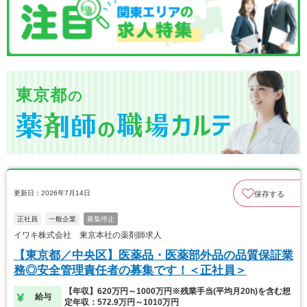
東京都
の
更新日：2026年7月14日
保存する
正社員
一般企業
募集停止
イワキ株式会社 東京本社の薬剤師求人
【東京都／中央区】医薬品・医薬部外品の品質保証業
務◎安全管理責任者の募集です！＜正社員＞
【年収】620万円～1000万円※残業手当(平均月20h)を含む想
給与
定年収：572.9万円～1010万円