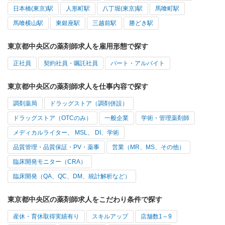
日本橋(東京)駅
人形町駅
八丁堀(東京)駅
馬喰町駅
馬喰横山駅
東銀座駅
三越前駅
勝どき駅
東京都中央区の薬剤師求人を雇用形態で探す
正社員
契約社員・嘱託社員
パート・アルバイト
東京都中央区の薬剤師求人を仕事内容で探す
調剤薬局
ドラッグストア（調剤併設）
ドラッグストア（OTCのみ）
一般企業
学術・管理薬剤師
メディカルライター、 MSL、 DI、学術
品質管理・品質保証・PV・薬事
営業（MR、MS、その他）
臨床開発モニター（CRA）
臨床開発（QA、QC、DM、統計解析など）
東京都中央区の薬剤師求人をこだわり条件で探す
産休・育休取得実績有り
スキルアップ
店舗数1～9