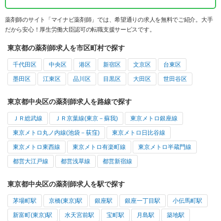
薬剤師のサイト「マイナビ薬剤師」では、希望通りの求人を無料でご紹介。大手
だから安心！厚生労働大臣認可の転職支援サービスです。
東京都の薬剤師求人を市区町村で探す
千代田区
中央区
港区
新宿区
文京区
台東区
墨田区
江東区
品川区
目黒区
大田区
世田谷区
東京都中央区の薬剤師求人を路線で探す
ＪＲ総武線
ＪＲ京葉線(東京－蘇我)
東京メトロ銀座線
東京メトロ丸ノ内線(池袋－荻窪)
東京メトロ日比谷線
東京メトロ東西線
東京メトロ有楽町線
東京メトロ半蔵門線
都営大江戸線
都営浅草線
都営新宿線
東京都中央区の薬剤師求人を駅で探す
茅場町駅
京橋(東京)駅
銀座駅
銀座一丁目駅
小伝馬町駅
新富町(東京)駅
水天宮前駅
宝町駅
月島駅
築地駅