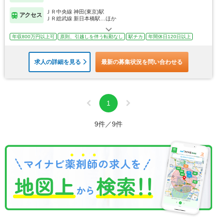
ＪＲ中央線 神田(東京)駅
アクセス
ＪＲ総武線 新日本橋駅…ほか
年収800万円以上可
原則、引越しを伴う転勤なし
駅チカ
年間休日120日以上
求人の詳細を見る
最新の募集状況を問い合わせる
1
9件／9件