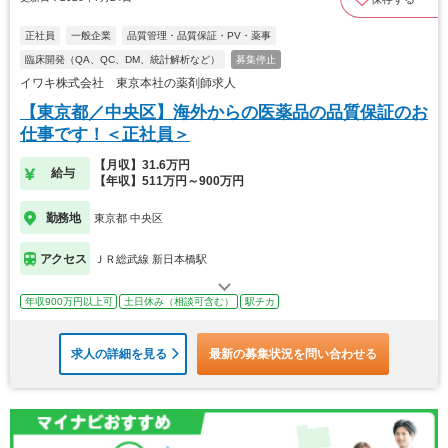
正社員
一般企業
品質管理・品質保証・PV・薬事
臨床開発（QA、QC、DM、統計解析など）
募集停止
イワキ株式会社 東京本社の薬剤師求人
【東京都／中央区】海外からの医薬品の品質保証のお
仕事です！＜正社員＞
【月収】31.6万円
給与
【年収】511万円～900万円
勤務地
東京都 中央区
アクセス
ＪＲ総武線 新日本橋駅
年収900万円以上可
土日休み（相談可含む）
駅チカ
求人の詳細を見る
最新の募集状況を問い合わせる