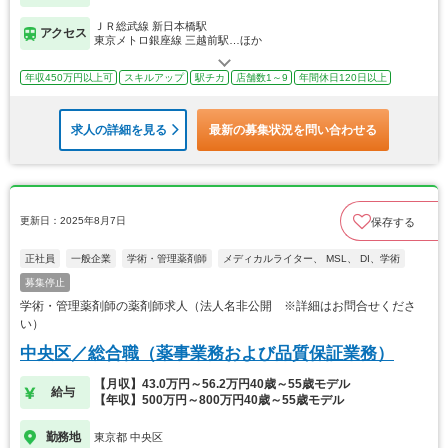
ＪＲ総武線 新日本橋駅
アクセス
東京メトロ銀座線 三越前駅…ほか
年収450万円以上可
スキルアップ
駅チカ
店舗数1～9
年間休日120日以上
求人の詳細を見る
最新の募集状況を問い合わせる
更新日：2025年8月7日
保存する
正社員
一般企業
学術・管理薬剤師
メディカルライター、 MSL、 DI、学術
募集停止
学術・管理薬剤師の薬剤師求人（法人名非公開 ※詳細はお問合せくださ
い）
中央区／総合職（薬事業務および品質保証業務）
【月収】43.0万円～56.2万円40歳～55歳モデル
給与
【年収】500万円～800万円40歳～55歳モデル
勤務地
東京都 中央区