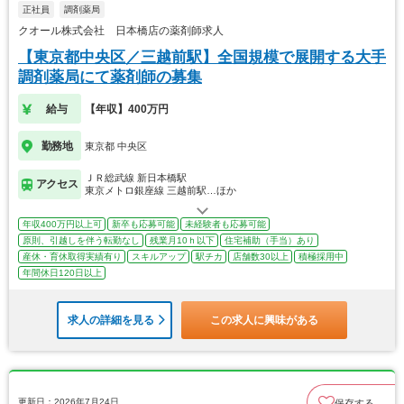
正社員
調剤薬局
クオール株式会社 日本橋店の薬剤師求人
【東京都中央区／三越前駅】全国規模で展開する大手
調剤薬局にて薬剤師の募集
給与
【年収】400万円
勤務地
東京都 中央区
ＪＲ総武線 新日本橋駅
アクセス
東京メトロ銀座線 三越前駅…ほか
年収400万円以上可
新卒も応募可能
未経験者も応募可能
原則、引越しを伴う転勤なし
残業月10ｈ以下
住宅補助（手当）あり
産休・育休取得実績有り
スキルアップ
駅チカ
店舗数30以上
積極採用中
年間休日120日以上
求人の詳細を見る
この求人に興味がある
更新日：2026年7月24日
保存する