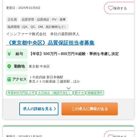
更新日：2025年10月8日
保存する
正社員
品質管理・品質保証・PV・薬事
臨床開発（QA、QC、DM、統計解析など）
イシンファーマ株式会社 本社の薬剤師求人
《東京都中央区》品質保証担当者募集
給与
【年収】500万円～800万円※経験・寧例を考慮し決定
勤務地
東京都 中央区
ＪＲ総武線 新日本橋駅
アクセス
東京メトロ銀座線 三越前駅…ほか
年収800万円以上可
土日休み（相談可含む）
駅チカ
積極採用中
求人の詳細を見る
この求人に興味がある
更新日：2024年11月26日