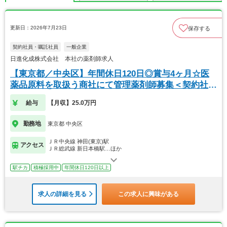
更新日：2026年7月23日
保存する
契約社員・嘱託社員
一般企業
日進化成株式会社 本社の薬剤師求人
【東京都／中央区】年間休日120日◎賞与4ヶ月☆医
薬品原料を取扱う商社にて管理薬剤師募集＜契約社員
＞
給与
【月収】25.0万円
勤務地
東京都 中央区
ＪＲ中央線 神田(東京)駅
アクセス
ＪＲ総武線 新日本橋駅…ほか
駅チカ
積極採用中
年間休日120日以上
求人の詳細を見る
この求人に興味がある