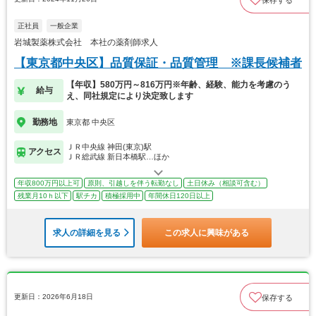
保存する
正社員
一般企業
岩城製薬株式会社 本社の薬剤師求人
【東京都中央区】品質保証・品質管理 ※課長候補者
【年収】580万円～816万円※年齢、経験、能力を考慮のう
給与
え、同社規定により決定致します
勤務地
東京都 中央区
ＪＲ中央線 神田(東京)駅
アクセス
ＪＲ総武線 新日本橋駅…ほか
年収800万円以上可
原則、引越しを伴う転勤なし
土日休み（相談可含む）
残業月10ｈ以下
駅チカ
積極採用中
年間休日120日以上
求人の詳細を見る
この求人に興味がある
更新日：2026年6月18日
保存する