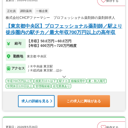
更新日：2026年5月26日
保存する
正社員
調剤薬局
一般企業
株式会社CHCPファーマシー プロフェッショナル薬剤師の薬剤師求人
【東京都中央区】プロフェッショナル薬剤師／駅より
徒歩圏内の駅チカ／最大年収700万円以上の高年収
【月収】50.0万円～60.0万円
給与
【年収】600万円～720万円程度
勤務地
東京都 中央区
ＪＲ中央線 東京駅
アクセス
ＪＲ総武線 東京駅…ほか
年収700万円以上可
残業月10ｈ以下
駅チカ
積極採用中
夏～秋入職可
年間休日120日以上
管理職候補
在宅業務あり
求人の詳細を見る
この求人に興味がある
更新日：2026年5月26日
保存する