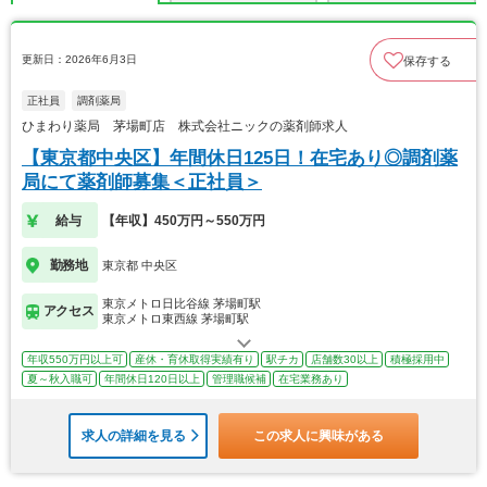
更新日：2026年6月3日
保存する
正社員
調剤薬局
ひまわり薬局 茅場町店 株式会社ニックの薬剤師求人
【東京都中央区】年間休日125日！在宅あり◎調剤薬
局にて薬剤師募集＜正社員＞
給与
【年収】450万円～550万円
勤務地
東京都 中央区
東京メトロ日比谷線 茅場町駅
アクセス
東京メトロ東西線 茅場町駅
年収550万円以上可
産休・育休取得実績有り
駅チカ
店舗数30以上
積極採用中
夏～秋入職可
年間休日120日以上
管理職候補
在宅業務あり
求人の詳細を見る
この求人に興味がある