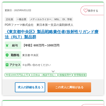
更新日：2025年9月12日
保存する
正社員
一般企業
メディカルライター、 MSL、 DI、学術
PDRファーマ株式会社 東日本第一支店の薬剤師求人
《東京都中央区》製品戦略責任者/放射性リガンド療
法（RLT）製品群
給与
【年収】600万円～1000万円
勤務地
東京都 中央区
アクセス
※お問い合わせください
年収1000万円以上可
土日休み（相談可含む）
積極採用中
管理職候補
求人の詳細を見る
この求人に興味がある