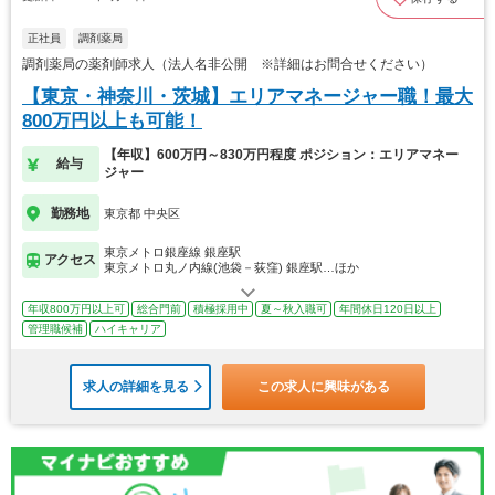
正社員
調剤薬局
調剤薬局の薬剤師求人（法人名非公開 ※詳細はお問合せください）
【東京・神奈川・茨城】エリアマネージャー職！最大
800万円以上も可能！
【年収】600万円～830万円程度 ポジション：エリアマネー
給与
ジャー
勤務地
東京都 中央区
東京メトロ銀座線 銀座駅
アクセス
東京メトロ丸ノ内線(池袋－荻窪) 銀座駅…ほか
年収800万円以上可
総合門前
積極採用中
夏～秋入職可
年間休日120日以上
管理職候補
ハイキャリア
求人の詳細を見る
この求人に興味がある