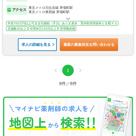
東京メトロ日比谷線 茅場町駅
アクセス
東京メトロ東西線 茅場町駅
年収700万円以上可
住宅補助（手当）あり
産休・育休取得実績有り
駅チカ
店舗数30以上
年間休日120日以上
管理職候補
求人の詳細を見る
最新の募集状況を問い合わせる
1
8件／8件