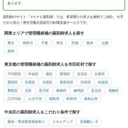
あります。
薬剤師のサイト「マイナビ薬剤師」では、希望通りの求人を無料でご紹介。大手
だから安心！厚生労働大臣認可の転職支援サービスです。
関東エリアで管理職候補の薬剤師求人を探す
東京
神奈川
千葉
埼玉
茨城
栃木
山梨
群馬
東京都の管理職候補の薬剤師求人を市区町村で探す
千代田区
中央区
港区
新宿区
文京区
台東区
墨田区
目黒区
大田区
世田谷区
渋谷区
杉並区
豊島区
北区
荒川区
板橋区
練馬区
足立区
葛飾区
江戸川区
八王子市
昭島市
町田市
東村山市
中央区の薬剤師求人をこだわり条件で探す
産休・育休取得実績有り
スキルアップ
店舗数1～9