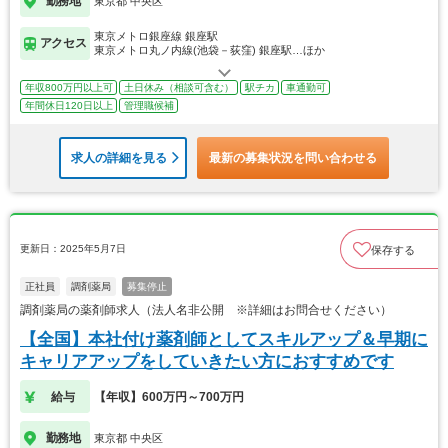
勤務地
東京都 中央区
東京メトロ銀座線 銀座駅
アクセス
東京メトロ丸ノ内線(池袋－荻窪) 銀座駅…ほか
年収800万円以上可
土日休み（相談可含む）
駅チカ
車通勤可
年間休日120日以上
管理職候補
求人の詳細を見る
最新の募集状況を問い合わせる
更新日：2025年5月7日
保存する
正社員
調剤薬局
募集停止
調剤薬局の薬剤師求人（法人名非公開 ※詳細はお問合せください）
【全国】本社付け薬剤師としてスキルアップ＆早期に
キャリアアップをしていきたい方におすすめです
給与
【年収】600万円～700万円
勤務地
東京都 中央区