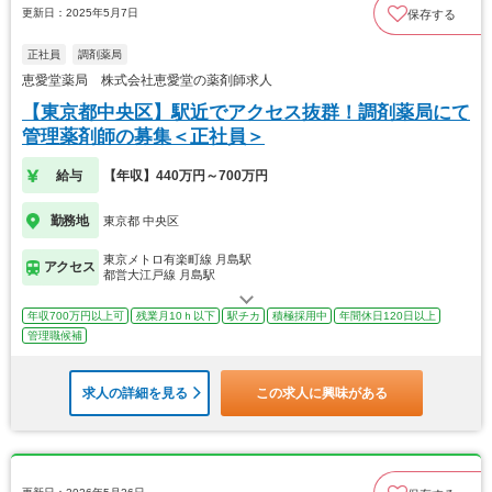
更新日：2025年5月7日
保存する
正社員
調剤薬局
恵愛堂薬局 株式会社恵愛堂の薬剤師求人
【東京都中央区】駅近でアクセス抜群！調剤薬局にて
管理薬剤師の募集＜正社員＞
給与
【年収】440万円～700万円
勤務地
東京都 中央区
東京メトロ有楽町線 月島駅
アクセス
都営大江戸線 月島駅
年収700万円以上可
残業月10ｈ以下
駅チカ
積極採用中
年間休日120日以上
管理職候補
求人の詳細を見る
この求人に興味がある