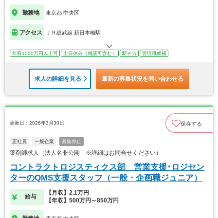
勤務地
東京都 中央区
アクセス
ＪＲ総武線 新日本橋駅
年収1000万円以上可
土日休み（相談可含む）
駅チカ
管理職候補
求人の詳細を見る
最新の募集状況を問い合わせる
更新日：2026年3月30日
保存する
正社員
一般企業
募集停止
薬剤師求人（法人名非公開 ※詳細はお問合せください）
コントラクトロジスティクス部 営業支援･ロジセン
ターのQMS支援スタッフ（一般・企画職ジュニア）
【月収】2.1万円
給与
【年収】500万円～850万円