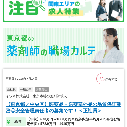
東京都
の
更新日：2026年7月14日
保存する
正社員
一般企業
募集停止
イワキ株式会社 東京本社の薬剤師求人
【東京都／中央区】医薬品・医薬部外品の品質保証業
務◎安全管理責任者の募集です！＜正社員＞
【年収】620万円～1000万円※残業手当(平均月20h)を含む想
給与
定年収：572.9万円～1010万円