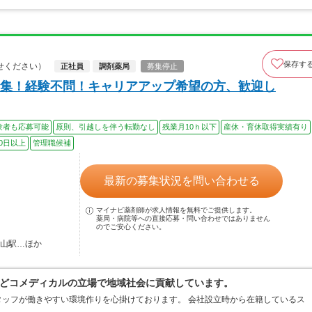
保存す
せください）
正社員
調剤薬局
募集停止
集！経験不問！キャリアアップ希望の方、歓迎し
験者も応募可能
原則、引越しを伴う転勤なし
残業月10ｈ以下
産休・育休取得実績有り
0日以上
管理職候補
最新の募集状況を問い合わせる
マイナビ薬剤師が求人情報を無料でご提供します。
薬局・病院等への直接応募・問い合わせではありません
のでご安心ください。
村山駅…ほか
どコメディカルの立場で地域社会に貢献しています。
ッフが働きやすい環境作りを心掛けております。 会社設立時から在籍しているス