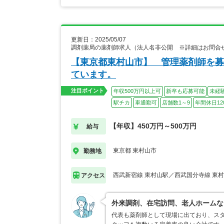
更新日：2025/05/07
調剤薬局の薬剤師求人（法人名非公開 ※詳細はお問合
【東京都東村山市】 管理薬剤師を募
ています。
注目ポイント
年収500万円以上可
新卒も応募可能
未経
駅チカ
車通勤可
店舗数1～9
年間休日12
【年収】450万円～500万円
給与
東京都 東村山市
勤務地
西武新宿線 東村山駅／西武国分寺線 東
アクセス
外来調剤、在宅訪問、老人ホームな
代表も薬剤師として現場に出ており、スタ