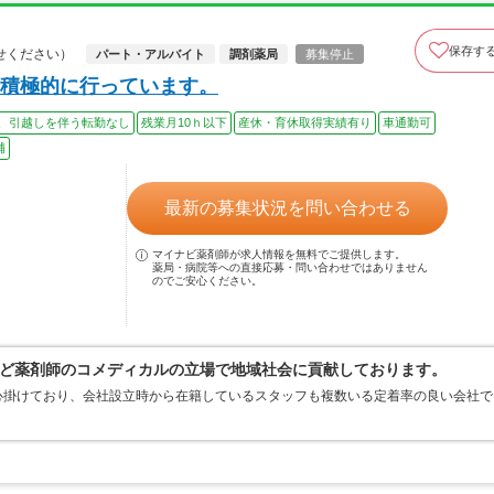
保存す
せください）
パート・アルバイト
調剤薬局
募集停止
積極的に行っています。
、引越しを伴う転勤なし
残業月10ｈ以下
産休・育休取得実績有り
車通勤可
補
最新の募集状況を問い合わせる
マイナビ薬剤師が求人情報を無料でご提供します。
薬局・病院等への直接応募・問い合わせではありません
のでご安心ください。
ど薬剤師のコメディカルの立場で地域社会に貢献しております。
心掛けており、会社設立時から在籍しているスタッフも複数いる定着率の良い会社で