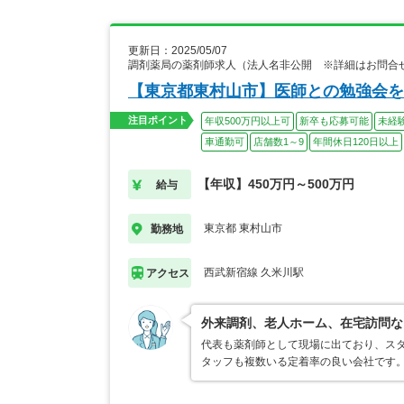
更新日：2025/05/07
調剤薬局の薬剤師求人（法人名非公開 ※詳細はお問合
【東京都東村山市】医師との勉強会を
注目ポイント
年収500万円以上可
新卒も応募可能
未経
車通勤可
店舗数1～9
年間休日120日以上
【年収】450万円～500万円
給与
東京都 東村山市
勤務地
西武新宿線 久米川駅
アクセス
外来調剤、老人ホーム、在宅訪問な
代表も薬剤師として現場に出ており、スタ
タッフも複数いる定着率の良い会社です