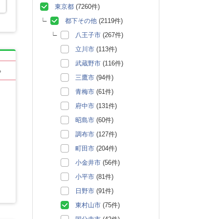
東京都
(7260件)
都下その他
(2119件)
八王子市
(267件)
立川市
(113件)
武蔵野市
(116件)
る
三鷹市
(94件)
青梅市
(61件)
府中市
(131件)
昭島市
(60件)
調布市
(127件)
町田市
(204件)
小金井市
(56件)
小平市
(81件)
日野市
(91件)
東村山市
(75件)