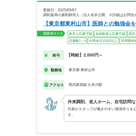
更新日：2025/05/07
調剤薬局の薬剤師求人（法人名非公開 ※詳細はお問合
【東京都東村山市】医師との勉強会を
注目ポイント
新卒も応募可能
未経験者も応募可能
原則
店舗数1～9
年間休日120日以上
管理職候
【時給】2,000円～
給与
東京都 東村山市
勤務地
西武新宿線 久米川駅
アクセス
外来調剤、老人ホーム、在宅訪問な
代表がスタッフが働きやすい環境作りを
す。