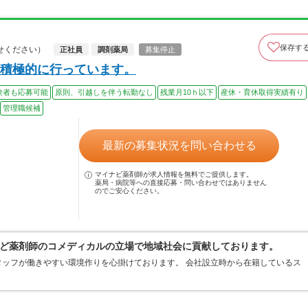
保存す
せください）
正社員
調剤薬局
募集停止
積極的に行っています。
験者も応募可能
原則、引越しを伴う転勤なし
残業月10ｈ以下
産休・育休取得実績有り
管理職候補
最新の募集状況を問い合わせる
マイナビ薬剤師が求人情報を無料でご提供します。
薬局・病院等への直接応募・問い合わせではありません
のでご安心ください。
ど薬剤師のコメディカルの立場で地域社会に貢献しております。
ッフが働きやすい環境作りを心掛けております。 会社設立時から在籍しているス
。