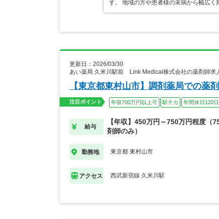
す。 地域の方や患者様の未病から幅広く
更新日：2026/03/30
あい薬局 久米川駅前 Link Medical株式会社の薬剤師求
【東京都東村山市】調剤薬局での薬剤
注目ポイント
年収700万円以上可
駅チカ
年間休日120
【年収】450万円～750万円程度（7
給与
剤師のみ）
東京都 東村山市
勤務地
西武新宿線 久米川駅
アクセス