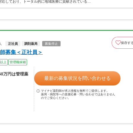
対応しており、トータル的に地域医療に貢献されている…
保存す
人
正社員
調剤薬局
募集停止
師募集＜正社員＞
日以上
管理職候補
50万円は管理薬
最新の募集状況を問い合わせる
マイナビ薬剤師が求人情報を無料でご提供します。
薬局・病院等への直接応募・問い合わせではありません
のでご安心ください。