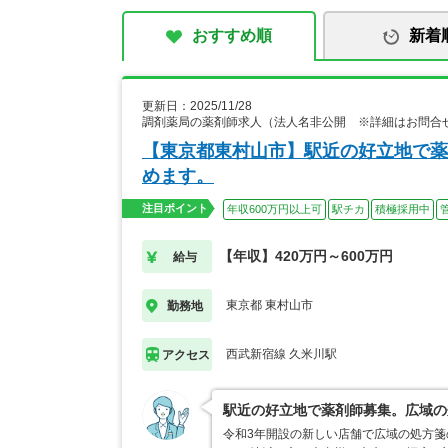
おすすめ順
新着
更新日：2025/11/28
調剤薬局の薬剤師求人（法人名非公開 ※詳細はお問合
【東京都東村山市】駅近の好立地で薬
めます。
注目ポイント
年収600万円以上可
駅チカ
積極採用中
【年収】420万円～600万円
給与
東京都 東村山市
勤務地
西武新宿線 久米川駅
アクセス
駅近の好立地で薬剤師募集。広域の
令和3年開設の新しい店舗で広域の処方