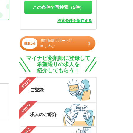
この条件で再検索（
5
件）
検索条件を保存する
無料転職サポートに
簡単1分
申し込む
マイナビ薬剤師に登録して
希望通りの求人を
紹介してもらう！
STEP1
ご登録
STEP2
求人のご紹介
STEP3