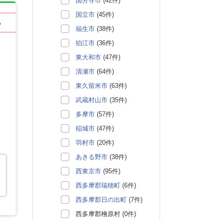
国分寺市
(42件)
国立市
(45件)
る
福生市
(38件)
狛江市
(36件)
東大和市
(47件)
清瀬市
(64件)
東久留米市
(63件)
武蔵村山市
(35件)
多摩市
(57件)
稲城市
(47件)
羽村市
(20件)
あきる野市
(38件)
西東京市
(95件)
西多摩郡瑞穂町
(6件)
西多摩郡日の出町
(7件)
西多摩郡檜原村 (0件)