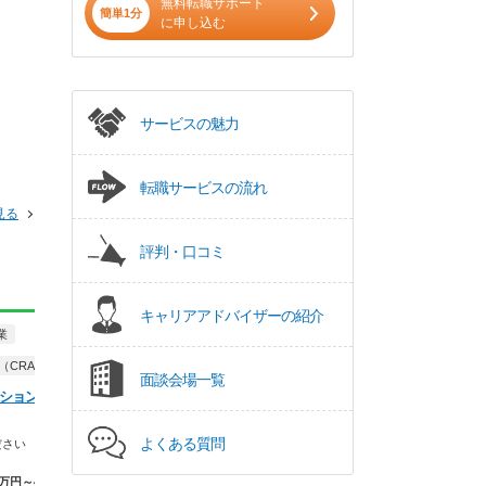
無料転職サポート
簡単1分
に申し込む
サービスの魅力
転職サービスの流れ
見る
評判・口コミ
キャリアアドバイザーの紹介
業
正社員
学術・管理薬剤師
正社員
メディカルライター、 MSL、
治験コーディネータ
（CRA）
面談会場一覧
DI、学術
（CRC）
ション株式会
法人名非公開
トライアドジャパ
CRC（治験コーデ
大手医薬品卸での管理薬剤師業務
よくある質問
ださい
です！薬剤師の専門性…
医療資格が活かせるC
ーディネーター）求
万円～43.0万