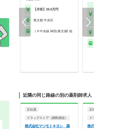
【月収】45.8万円～55.
【月収】25.0万円
円程度
【年収】550万円～66
東京都 中央区
程度
ＪＲ中央線 神田(東京)駅 他
東京都 中央区
ＪＲ京浜東北線 有楽町
近隣の同じ路線の別の薬剤師求人
正社員
正社員
調剤薬局
ドラッグストア（調剤併設）
ドラッグストア（調剤併設
株式会社マツモトキヨシ 薬
株式会社マツモトキヨシ 