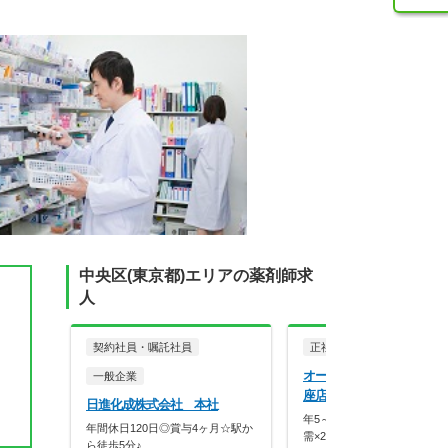
中央区(東京都)エリアの薬剤師求
人
契約社員・嘱託社員
正社員
調剤薬局
オーケー株式会社 オーケ
一般企業
座店薬局
日進化成株式会社 本社
年5～10店舗出店で成長中！
年間休日120日◎賞与4ヶ月☆駅か
需×20枚体制で薬…
ら徒歩5分♪