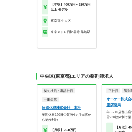
【年収】400万円～520万円
以上 モデル
東京都 中央区
東京メトロ日比谷線 築地駅
中央区(東京都)エリアの薬剤師求人
契約社員・嘱託社員
正社員
調剤
オーケー株式会
一般企業
座店薬局
日進化成株式会社 本社
年5～10店舗出
年間休日120日◎賞与4ヶ月☆駅か
需×20枚体制で薬
ら徒歩5分♪
【月収】45.
【月収】25.0万円