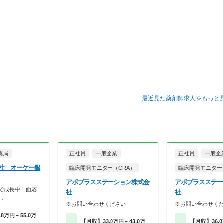
最近見た薬剤師求人をもっと
薬局
正社員
一般企業
正社員
一般企
社 オーケー銀
臨床開発モニター（CRA）
臨床開発モニター
アポプラスステーション株式会
アポプラスステー
店で成長中！面応
社
社
…
※お問い合わせください
※お問い合わせく
8万円～55.0万
【月収】33.0万円～43.0万
【月収】36.0