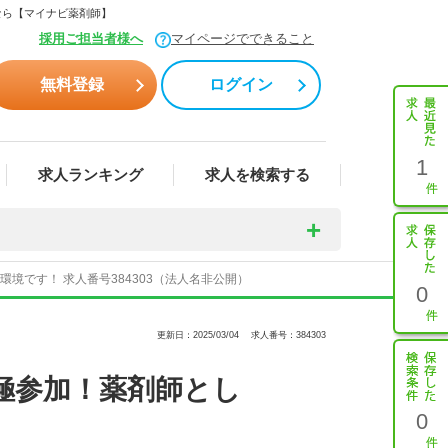
なら【マイナビ薬剤師】
採用ご担当者様へ
マイページでできること
無料登録
ログイン
1
求人ランキング
求人を検索する
です！ 求人番号384303（法人名非公開）
0
更新日：2025/03/04
求人番号：384303
極参加！薬剤師とし
0