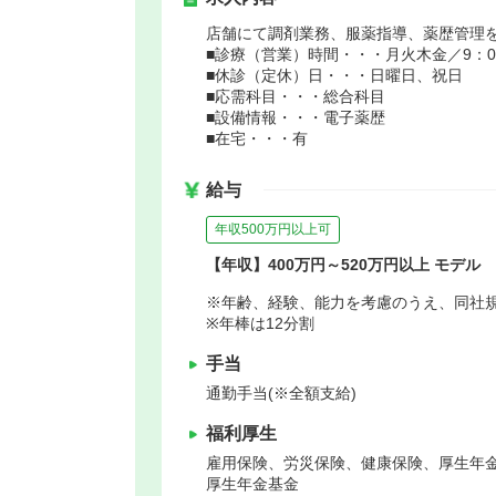
店舗にて調剤業務、服薬指導、薬歴管理
■診療（営業）時間・・・月火木金／9：00～
■休診（定休）日・・・日曜日、祝日
■応需科目・・・総合科目
■設備情報・・・電子薬歴
■在宅・・・有
給与
年収500万円以上可
【年収】400万円～520万円以上 モデル
※年齢、経験、能力を考慮のうえ、同社
※年棒は12分割
手当
通勤手当(※全額支給)
福利厚生
雇用保険、労災保険、健康保険、厚生年
厚生年金基金