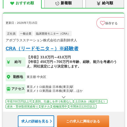
おすすめ順
新着順
給与順
更新日：2026年7月15日
保存する
正社員
一般企業
臨床開発モニター（CRA）
アポプラスステーション株式会社の薬剤師求人
CRA（リードモニタ－）※経験者
【月収】33.0万円～43.0万円
給与
【年収】450万円～700万円※年齢、経験、能力を考慮のう
え、同社規定により決定致します。
勤務地
東京都 中央区
東京メトロ銀座線 日本橋(東京)駅
アクセス
東京メトロ東西線 日本橋(東京)駅…ほか
年収700万円以上可
原則、引越しを伴う転勤なし
土日休み（相談可含む）
産休・育休取得実績有り
駅チカ
積極採用中
年間休日120日以上
求人の詳細を見る
この求人に興味がある