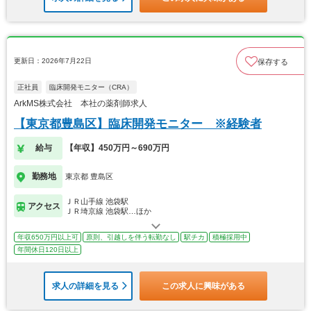
更新日：2026年7月22日
保存する
正社員
臨床開発モニター（CRA）
ArkMS株式会社 本社の薬剤師求人
【東京都豊島区】臨床開発モニター ※経験者
給与
【年収】450万円～690万円
勤務地
東京都 豊島区
ＪＲ山手線 池袋駅
アクセス
ＪＲ埼京線 池袋駅…ほか
年収650万円以上可
原則、引越しを伴う転勤なし
駅チカ
積極採用中
年間休日120日以上
求人の詳細を見る
この求人に興味がある