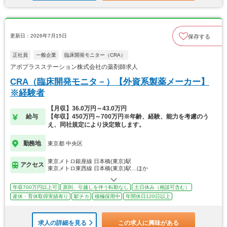
更新日：2026年7月15日
保存する
正社員
一般企業
臨床開発モニター（CRA）
アポプラスステーション株式会社の薬剤師求人
CRA（臨床開発モニタ－）【外資系製薬メーカー】
※経験者
【月収】36.0万円～43.0万円
給与
【年収】450万円～700万円※年齢、経験、能力を考慮のう
え、同社規定により決定致します。
勤務地
東京都 中央区
東京メトロ銀座線 日本橋(東京)駅
アクセス
東京メトロ東西線 日本橋(東京)駅…ほか
年収700万円以上可
原則、引越しを伴う転勤なし
土日休み（相談可含む）
産休・育休取得実績有り
駅チカ
積極採用中
年間休日120日以上
求人の詳細を見る
この求人に興味がある