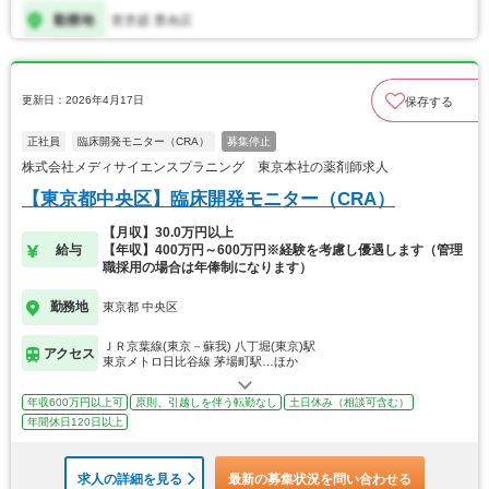
更新日：2026年4月17日
保存する
正社員
臨床開発モニター（CRA）
募集停止
株式会社メディサイエンスプラニング 東京本社の薬剤師求人
【東京都中央区】臨床開発モニター（CRA）
【月収】30.0万円以上
給与
【年収】400万円～600万円※経験を考慮し優遇します（管理
職採用の場合は年俸制になります）
勤務地
東京都 中央区
ＪＲ京葉線(東京－蘇我) 八丁堀(東京)駅
アクセス
東京メトロ日比谷線 茅場町駅…ほか
年収600万円以上可
原則、引越しを伴う転勤なし
土日休み（相談可含む）
年間休日120日以上
求人の詳細を見る
最新の募集状況を問い合わせる