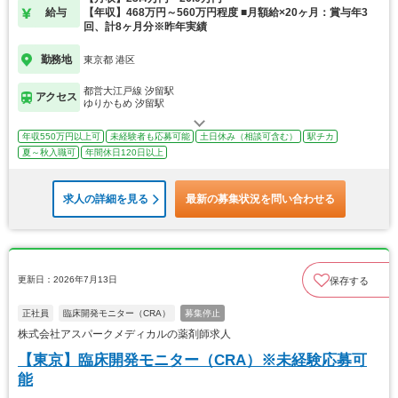
給与
【年収】468万円～560万円程度 ■月額給×20ヶ月：賞与年3
回、計8ヶ月分※昨年実績
勤務地
東京都 港区
都営大江戸線 汐留駅
アクセス
ゆりかもめ 汐留駅
年収550万円以上可
未経験者も応募可能
土日休み（相談可含む）
駅チカ
夏～秋入職可
年間休日120日以上
求人の詳細を見る
最新の募集状況を問い合わせる
更新日：2026年7月13日
保存する
正社員
臨床開発モニター（CRA）
募集停止
株式会社アスパークメディカルの薬剤師求人
【東京】臨床開発モニター（CRA）※未経験応募可
能