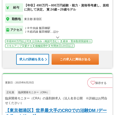
【年収】490万円～800万円経験・能力・資格等考慮し、規程
給与
に則して決定。 賞 24歳～29歳モデル
勤務地
東京都 新宿区
ＪＲ中央線 飯田橋駅
アクセス
ＪＲ総武線 飯田橋駅…ほか
年収800万円以上可
土日休み（相談可含む）
産休・育休取得実績有り
スキルアップ
駅チカ
積極採用中
年間休日120日以上
求人の詳細を見る
この求人に興味がある
更新日：2025年6月25日
保存する
正社員
臨床開発モニター（CRA）
臨床開発モニター（CRA）の薬剤師求人（法人名非公開 ※詳細はお問合
せください）
【東京都港区】世界最大手のCROでの治験DM /デー