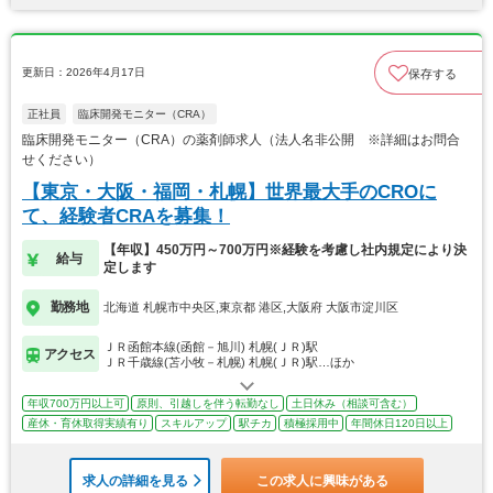
更新日：2026年4月17日
保存する
正社員
臨床開発モニター（CRA）
臨床開発モニター（CRA）の薬剤師求人（法人名非公開 ※詳細はお問合
せください）
【東京・大阪・福岡・札幌】世界最大手のCROに
て、経験者CRAを募集！
【年収】450万円～700万円※経験を考慮し社内規定により決
給与
定します
勤務地
北海道 札幌市中央区,東京都 港区,大阪府 大阪市淀川区
ＪＲ函館本線(函館－旭川) 札幌(ＪＲ)駅
アクセス
ＪＲ千歳線(苫小牧－札幌) 札幌(ＪＲ)駅…ほか
年収700万円以上可
原則、引越しを伴う転勤なし
土日休み（相談可含む）
産休・育休取得実績有り
スキルアップ
駅チカ
積極採用中
年間休日120日以上
求人の詳細を見る
この求人に興味がある