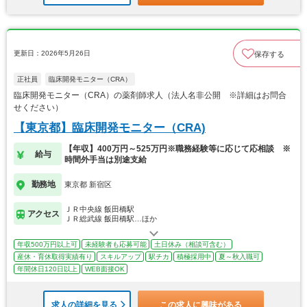
更新日：2026年5月26日
保存する
正社員
臨床開発モニター（CRA）
臨床開発モニター（CRA）の薬剤師求人（法人名非公開 ※詳細はお問合
せください）
【東京都】臨床開発モニター（CRA)
【年収】400万円～525万円※職務経験等に応じて応相談 ※
給与
時間外手当は別途支給
勤務地
東京都 新宿区
ＪＲ中央線 飯田橋駅
アクセス
ＪＲ総武線 飯田橋駅…ほか
年収500万円以上可
未経験者も応募可能
土日休み（相談可含む）
産休・育休取得実績有り
スキルアップ
駅チカ
積極採用中
夏～秋入職可
年間休日120日以上
WEB面接OK
求人の詳細を見る
この求人に興味がある