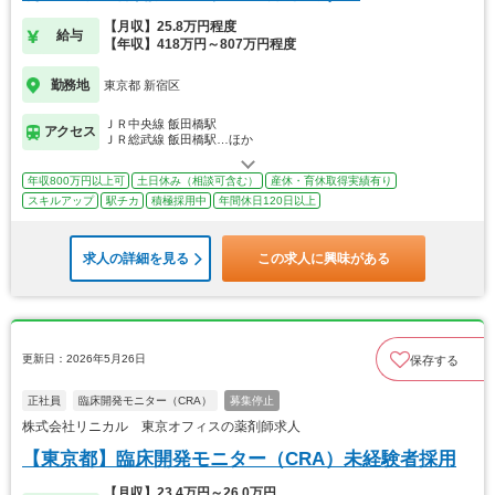
【月収】25.8万円程度
給与
【年収】418万円～807万円程度
勤務地
東京都 新宿区
ＪＲ中央線 飯田橋駅
アクセス
ＪＲ総武線 飯田橋駅…ほか
年収800万円以上可
土日休み（相談可含む）
産休・育休取得実績有り
スキルアップ
駅チカ
積極採用中
年間休日120日以上
求人の詳細を見る
この求人に興味がある
更新日：2026年5月26日
保存する
正社員
臨床開発モニター（CRA）
募集停止
株式会社リニカル 東京オフィスの薬剤師求人
【東京都】臨床開発モニター（CRA）未経験者採用
【月収】23.4万円～26.0万円