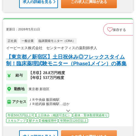
求人の詳細を見る
この求人に興味がある
更新日：2026年5月11日
保存する
正社員
一般企業
臨床開発モニター（CRA）
イーピーエス株式会社 センターオフィスの薬剤師求人
【東京都／新宿区】土日祝休み◎フレックスタイム
制！臨床薬理試験モニター（Phase1メイン）の募集
【月収】28.8万円程度
給与
【年収】537万円程度
勤務地
東京都 新宿区
ＪＲ中央線 飯田橋駅
アクセス
ＪＲ総武線 飯田橋駅…ほか
年収500万円以上可
土日休み（相談可含む）
産休・育休取得実績有り
スキルアップ
駅チカ
積極採用中
年間休日120日以上