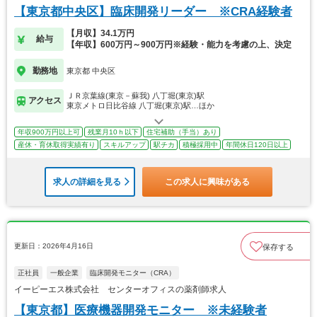
【東京都中央区】臨床開発リーダー ※CRA経験者
【月収】34.1万円
給与
【年収】600万円～900万円※経験・能力を考慮の上、決定
勤務地
東京都 中央区
ＪＲ京葉線(東京－蘇我) 八丁堀(東京)駅
アクセス
東京メトロ日比谷線 八丁堀(東京)駅…ほか
年収900万円以上可
残業月10ｈ以下
住宅補助（手当）あり
産休・育休取得実績有り
スキルアップ
駅チカ
積極採用中
年間休日120日以上
求人の詳細を見る
この求人に興味がある
更新日：2026年4月16日
保存する
正社員
一般企業
臨床開発モニター（CRA）
イーピーエス株式会社 センターオフィスの薬剤師求人
【東京都】医療機器開発モニター ※未経験者