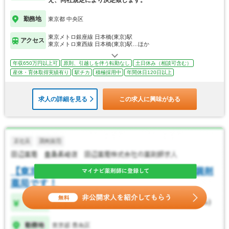
え、同社規定により決定致します。
勤務地
東京都 中央区
東京メトロ銀座線 日本橋(東京)駅
アクセス
東京メトロ東西線 日本橋(東京)駅…ほか
年収650万円以上可
原則、引越しを伴う転勤なし
土日休み（相談可含む）
産休・育休取得実績有り
駅チカ
積極採用中
年間休日120日以上
求人の詳細を見る
この求人に興味がある