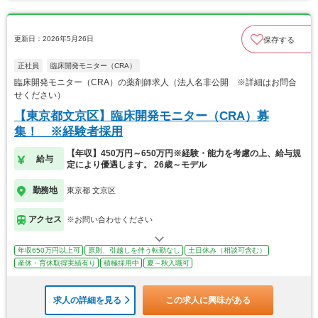
更新日：2026年5月26日
保存する
正社員
臨床開発モニター（CRA）
臨床開発モニター（CRA）の薬剤師求人（法人名非公開 ※詳細はお問合
せください）
【東京都文京区】臨床開発モニター（CRA）募
集！ ※経験者採用
【年収】450万円～650万円※経験・能力を考慮の上、給与規
給与
定により優遇します。 26歳～モデル
勤務地
東京都 文京区
アクセス
※お問い合わせください
年収650万円以上可
原則、引越しを伴う転勤なし
土日休み（相談可含む）
産休・育休取得実績有り
積極採用中
夏～秋入職可
求人の詳細を見る
この求人に興味がある