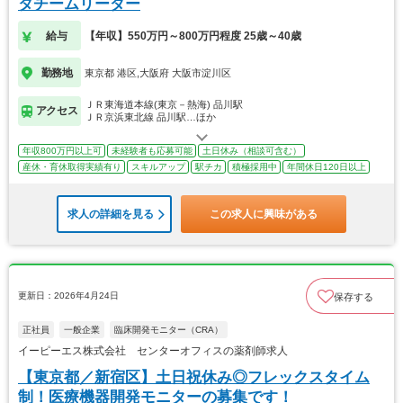
タチームリーダー
給与
【年収】550万円～800万円程度 25歳～40歳
勤務地
東京都 港区,大阪府 大阪市淀川区
ＪＲ東海道本線(東京－熱海) 品川駅
アクセス
ＪＲ京浜東北線 品川駅…ほか
年収800万円以上可
未経験者も応募可能
土日休み（相談可含む）
産休・育休取得実績有り
スキルアップ
駅チカ
積極採用中
年間休日120日以上
求人の詳細を見る
この求人に興味がある
更新日：2026年4月24日
保存する
正社員
一般企業
臨床開発モニター（CRA）
イーピーエス株式会社 センターオフィスの薬剤師求人
【東京都／新宿区】土日祝休み◎フレックスタイム
制！医療機器開発モニターの募集です！