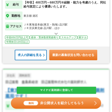
【年収】400万円～680万円※経験・能力を考慮のうえ、同社
給与
給与規定により優遇いたします。
勤務地
東京都 港区
ＪＲ東海道本線(東京－熱海) 品川駅
アクセス
ＪＲ京浜東北線 品川駅…ほか
年収650万円以上可
産休・育休取得実績有り
スキルアップ
駅チカ
年間休日120日以上
求人の詳細を見る
最新の募集状況を問い合わせる