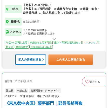
【月収】25.8万円以上
給与
【年収】418万円程度 ※残業代別途支給 ※経験・能力・
資格等考慮し、法人規程に則して決定します
勤務地
東京都 新宿区
ＪＲ中央線 飯田橋駅
アクセス
ＪＲ総武線 飯田橋駅…ほか
年収400万円以上可
未経験者も応募可能
産休・育休取得実績有り
スキルアップ
駅チカ
積極採用中
年間休日120日以上
求人の詳細を見る
この求人に興味がある
更新日：2025年9月12日
保存する
正社員
一般企業
臨床開発モニター（CRA）
PDRファーマ株式会社 本社の薬剤師求人
《東京都中央区》薬事部門｜部長候補募集