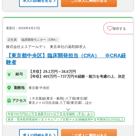
求人の詳細を見る
この求人に興味がある
更新日：2026年4月17日
保存する
正社員
臨床開発モニター（CRA）
株式会社エスアールディ 東京本社の薬剤師求人
【東京都中央区】臨床開発担当（CRA） ※CRA経
験者
【月収】29.1万円～38.6万円
給与
【年収】465万円～737万円※経験・能力を考慮の上、決定
勤務地
東京都 中央区
ＪＲ京葉線(東京－蘇我) 八丁堀(東京)駅
アクセス
東京メトロ日比谷線 八丁堀(東京)駅…ほか
年収700万円以上可
残業月10ｈ以下
住宅補助（手当）あり
産休・育休取得実績有り
スキルアップ
駅チカ
積極採用中
年間休日120日以上
求人の詳細を見る
この求人に興味がある