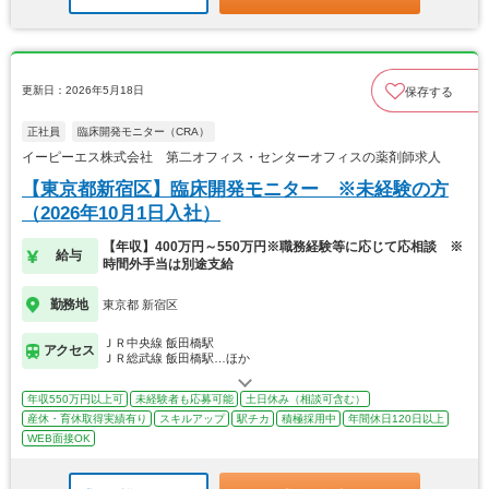
更新日：2026年5月18日
保存する
正社員
臨床開発モニター（CRA）
イーピーエス株式会社 第二オフィス・センターオフィスの薬剤師求人
【東京都新宿区】臨床開発モニター ※未経験の方
（2026年10月1日入社）
【年収】400万円～550万円※職務経験等に応じて応相談 ※
給与
時間外手当は別途支給
勤務地
東京都 新宿区
ＪＲ中央線 飯田橋駅
アクセス
ＪＲ総武線 飯田橋駅…ほか
年収550万円以上可
未経験者も応募可能
土日休み（相談可含む）
産休・育休取得実績有り
スキルアップ
駅チカ
積極採用中
年間休日120日以上
WEB面接OK