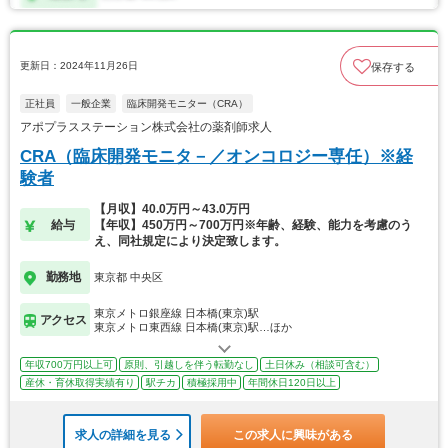
更新日：2024年11月26日
保存する
正社員
一般企業
臨床開発モニター（CRA）
アポプラスステーション株式会社の薬剤師求人
CRA（臨床開発モニタ－／オンコロジー専任）※経
験者
【月収】40.0万円～43.0万円
給与
【年収】450万円～700万円※年齢、経験、能力を考慮のう
え、同社規定により決定致します。
勤務地
東京都 中央区
東京メトロ銀座線 日本橋(東京)駅
アクセス
東京メトロ東西線 日本橋(東京)駅…ほか
年収700万円以上可
原則、引越しを伴う転勤なし
土日休み（相談可含む）
産休・育休取得実績有り
駅チカ
積極採用中
年間休日120日以上
求人の詳細を見る
この求人に興味がある