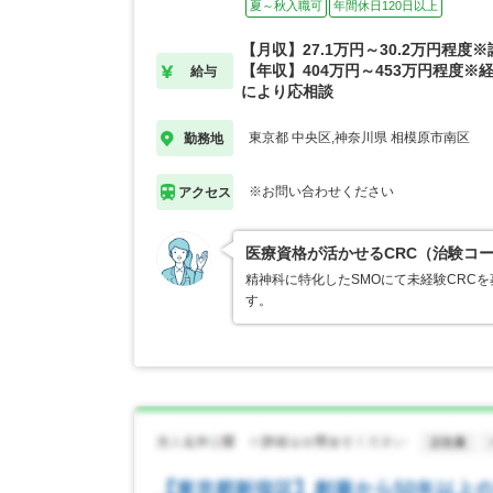
夏～秋入職可
年間休日120日以上
【月収】27.1万円～30.2万円程度
【年収】404万円～453万円程度※
給与
により応相談
東京都 中央区,神奈川県 相模原市南区
勤務地
※お問い合わせください
アクセス
医療資格が活かせるCRC（治験コ
精神科に特化したSMOにて未経験CRC
す。