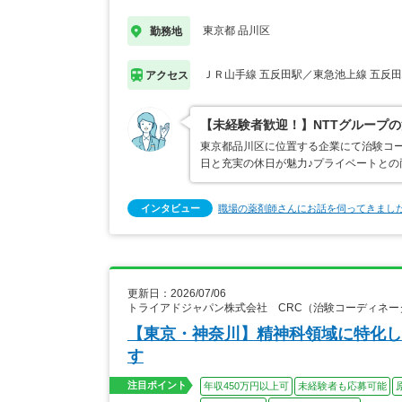
東京都 品川区
勤務地
ＪＲ山手線 五反田駅／東急池上線 五反
アクセス
【未経験者歓迎！】NTTグループの
東京都品川区に位置する企業にて治験コー
日と充実の休日が魅力♪プライベートとの
インタビュー
職場の薬剤師さんにお話を伺ってきまし
更新日：2026/07/06
トライアドジャパン株式会社 CRC（治験コーディネー
【東京・神奈川】精神科領域に特化した
す
注目ポイント
年収450万円以上可
未経験者も応募可能