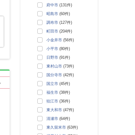
府中市
(131件)
昭島市
(60件)
調布市
(127件)
町田市
(204件)
小金井市
(56件)
小平市
(80件)
日野市
(91件)
東村山市
(73件)
国分寺市
(42件)
る
国立市
(45件)
福生市
(38件)
狛江市
(36件)
東大和市
(47件)
清瀬市
(64件)
東久留米市
(63件)