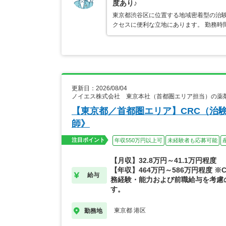
度あり♪
東京都渋谷区に位置する地域密着型の治
クセスに便利な立地にあります。 勤務時
更新日：2026/08/04
ノイエス株式会社 東京本社（首都圏エリア担当）の薬
【東京都／首都圏エリア】CRC（治
師》
注目ポイント
年収550万円以上可
未経験者も応募可能
【月収】32.8万円～41.1万円程度
【年収】464万円～586万円程度 ※
給与
務経験・能力および前職給与を考慮
す。
東京都 港区
勤務地