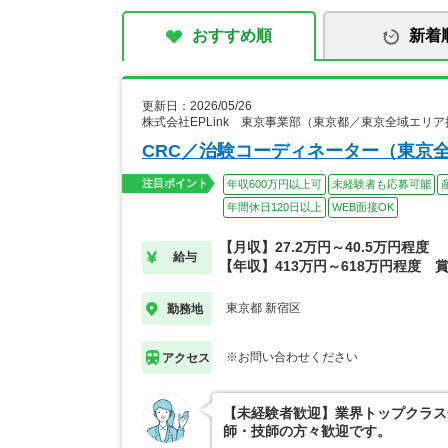
おすすめ順
新着
更新日：2026/05/26
株式会社EPLink 東京事業部（東京都／東京全域エリ
CRC／治験コーディネーター（東京
注目ポイント
年収600万円以上可
未経験者も応募可能
年間休日120日以上
WEB面接OK
【月収】27.2万円～40.5万円程度
給与
【年収】413万円～618万円程度 
東京都 新宿区
勤務地
※お問い合わせください
アクセス
【未経験者歓迎】業界トップクラス
師・技師の方々歓迎です。