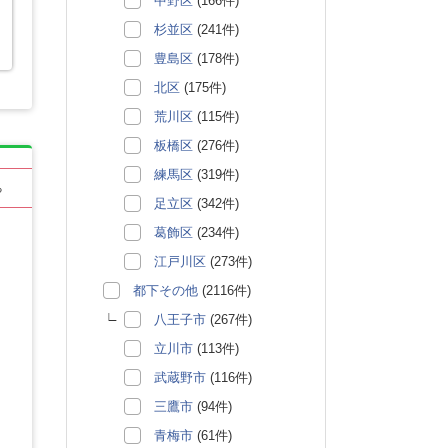
中野区
(166件)
杉並区
(241件)
豊島区
(178件)
北区
(175件)
荒川区
(115件)
板橋区
(276件)
練馬区
(319件)
る
足立区
(342件)
葛飾区
(234件)
江戸川区
(273件)
都下その他
(2116件)
八王子市
(267件)
立川市
(113件)
武蔵野市
(116件)
三鷹市
(94件)
青梅市
(61件)