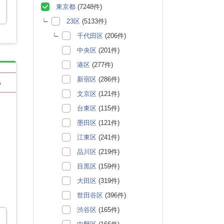
東京都
(7248件)
23区
(5133件)
千代田区
(206件)
中央区
(201件)
港区
(277件)
新宿区
(286件)
る
文京区
(121件)
台東区
(115件)
墨田区
(121件)
江東区
(241件)
品川区
(219件)
目黒区
(159件)
大田区
(319件)
世田谷区
(396件)
渋谷区
(165件)