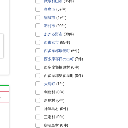
武蔵村山市
(35件)
多摩市
(57件)
稲城市
(47件)
羽村市
(20件)
あきる野市
(38件)
西東京市
(95件)
西多摩郡瑞穂町
(6件)
西多摩郡日の出町
(7件)
西多摩郡檜原村 (0件)
西多摩郡奥多摩町 (0件)
大島町
(1件)
利島村 (0件)
る
新島村 (0件)
神津島村 (0件)
三宅村 (0件)
御蔵島村 (0件)