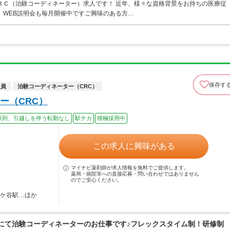
ＲＣ（治験コーディネーター）求人です！ 近年、様々な資格背景をお持ちの医療従
 WEB説明会も毎月開催中ですご興味のある方…
保存す
社員
治験コーディネーター（CRC）
ー（CRC）
原則、引越しを伴う転勤なし
駅チカ
積極採用中
この求人に興味がある
マイナビ薬剤師が求人情報を無料でご提供します。
薬局・病院等への直接応募・問い合わせではありません
のでご安心ください。
駄ケ谷駅…ほか
Oにて治験コーディネーターのお仕事です♪フレックスタイム制！研修制