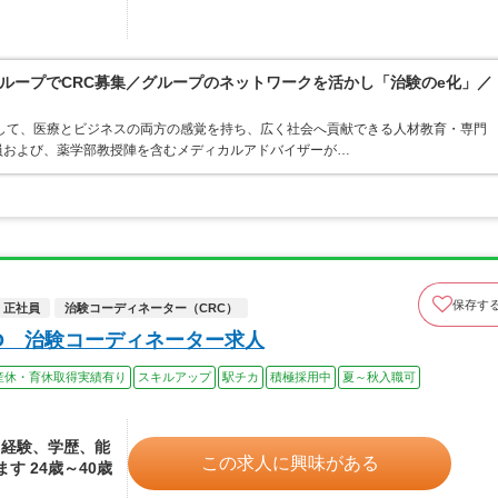
ループでCRC募集／グループのネットワークを活かし「治験のe化」／
して、医療とビジネスの両方の感覚を持ち、広く社会へ貢献できる人材教育・専門
員および、薬学部教授陣を含むメディカルアドバイザーが…
保存す
正社員
治験コーディネーター（CRC）
O 治験コーディネーター求人
産休・育休取得実績有り
スキルアップ
駅チカ
積極採用中
夏～秋入職可
、経験、学歴、能
この求人に興味がある
 24歳～40歳