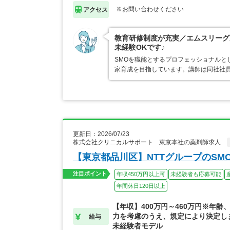
※お問い合わせください
アクセス
教育研修制度が充実／エムスリーグ
未経験OKです♪
SMOを職能とするプロフェッショナルと
家育成を目指しています。講師は同社社
更新日：2026/07/23
株式会社クリニカルサポート 東京本社の薬剤師求人
【東京都品川区】NTTグループのSM
注目ポイント
年収450万円以上可
未経験者も応募可能
年間休日120日以上
【年収】400万円～460万円※年齢
力を考慮のうえ、規定により決定します
給与
未経験者モデル