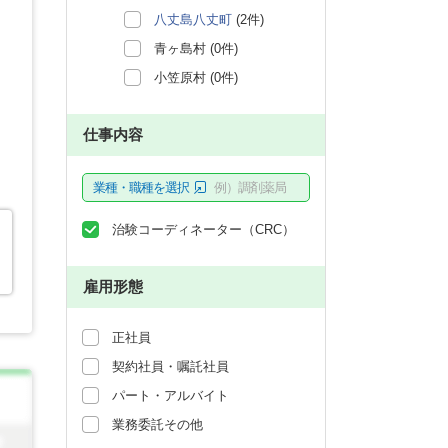
八丈島八丈町
(2件)
青ヶ島村 (0件)
小笠原村 (0件)
仕事内容
業種・職種を選択
例）調剤薬局
治験コーディネーター（CRC）
雇用形態
正社員
契約社員・嘱託社員
パート・アルバイト
業務委託その他