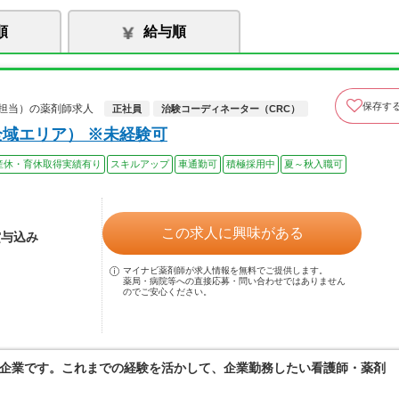
順
給与順
保存す
ア担当）の薬剤師求人
正社員
治験コーディネーター（CRC）
全域エリア） ※未経験可
産休・育休取得実績有り
スキルアップ
車通勤可
積極採用中
夏～秋入職可
この求人に興味がある
賞与込み
マイナビ薬剤師が求人情報を無料でご提供します。
薬局・病院等への直接応募・問い合わせではありません
のでご安心ください。
企業です。これまでの経験を活かして、企業勤務したい看護師・薬剤