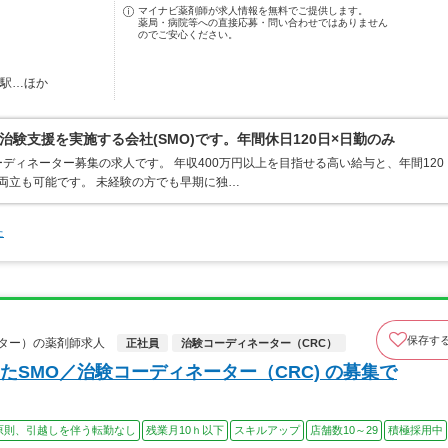
マイナビ薬剤師が求人情報を無料でご提供します。
薬局・病院等への直接応募・問い合わせではありません
のでご安心ください。
田駅…ほか
治験支援を実施する会社(SMO)です。年間休日120日×日勤のみ
ディネーター募集の求人です。 年収400万円以上を目指せる高い給与と、年間120
両立も可能です。 未経験の方でも早期に独…
た
保存す
ター）の薬剤師求人
正社員
治験コーディネーター（CRC）
SMO／治験コーディネーター（CRC) の募集で
原則、引越しを伴う転勤なし
残業月10ｈ以下
スキルアップ
店舗数10～29
積極採用中