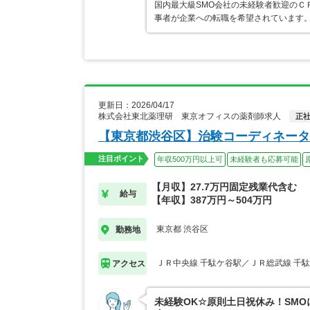
国内最大級SMO会社の未経験者歓迎のＣ
事者が企業への転職を希望されています。
更新日：2026/04/17
株式会社東北薬理研 東京オフィスの薬剤師求人
正
【東京都渋谷区】治験コーディネータ
注目ポイント
年収500万円以上可
未経験者も応募可能
【月収】27.7万円固定残業代含む
給与
【年収】387万円～504万円
東京都 渋谷区
勤務地
ＪＲ中央線 千駄ケ谷駅／ＪＲ総武線 千
アクセス
未経験OK☆原則土日祝休み！SM