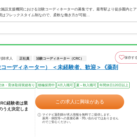
験施設支援機関における治験コーディネーターの募集です。最寄駅より徒歩圏内とア
間はフレックスタイム制なので、柔軟な働き方が可能…
保存す
剤師求人
正社員
治験コーディネーター（CRC）
験コーディネーター） ＜未経験者、歓迎＞《薬剤
産休・育休取得実績有り
積極採用中
4月入職可
夏～秋入職可
年間休日120日以上
この求人に興味がある
CRC経験者は業
のうえ決定しま
マイナビ薬剤師が求人情報を無料でご提供します。
薬局・病院等への直接応募・問い合わせではありません
のでご安心ください。