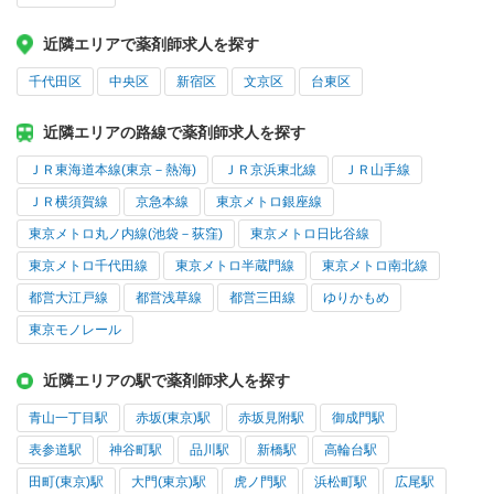
近隣エリアで薬剤師求人を探す
千代田区
中央区
新宿区
文京区
台東区
近隣エリアの路線で薬剤師求人を探す
ＪＲ東海道本線(東京－熱海)
ＪＲ京浜東北線
ＪＲ山手線
ＪＲ横須賀線
京急本線
東京メトロ銀座線
東京メトロ丸ノ内線(池袋－荻窪)
東京メトロ日比谷線
東京メトロ千代田線
東京メトロ半蔵門線
東京メトロ南北線
都営大江戸線
都営浅草線
都営三田線
ゆりかもめ
東京モノレール
近隣エリアの駅で薬剤師求人を探す
青山一丁目駅
赤坂(東京)駅
赤坂見附駅
御成門駅
表参道駅
神谷町駅
品川駅
新橋駅
高輪台駅
田町(東京)駅
大門(東京)駅
虎ノ門駅
浜松町駅
広尾駅