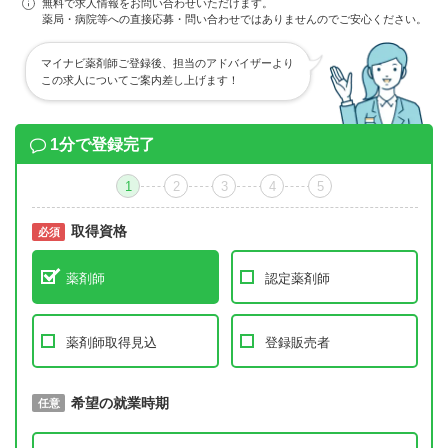
無料で求人情報をお問い合わせいただけます。
薬局・病院等への直接応募・問い合わせではありませんのでご安心ください。
マイナビ薬剤師ご登録後、担当のアドバイザーより
この求人についてご案内差し上げます！
1分で登録完了
1
2
3
4
5
取得資格
必須
必須
薬剤師
認定薬剤師
薬剤師取得見込
登録販売者
取得予定年
希望の就業時期
必須
任意