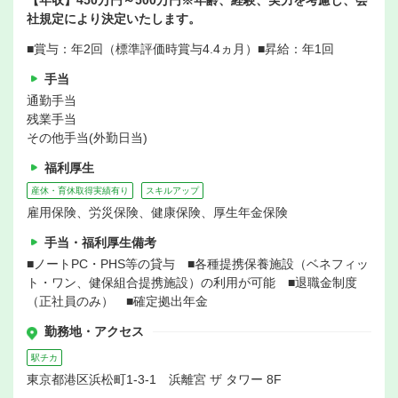
【年収】450万円～500万円※年齢、経験、実力を考慮し、会
社規定により決定いたします。
■賞与：年2回（標準評価時賞与4.4ヵ月）■昇給：年1回
手当
通勤手当
残業手当
その他手当(外勤日当)
福利厚生
産休・育休取得実績有り
スキルアップ
雇用保険、労災保険、健康保険、厚生年金保険
手当・福利厚生備考
■ノートPC・PHS等の貸与 ■各種提携保養施設（ベネフィッ
ト・ワン、健保組合提携施設）の利用が可能 ■退職金制度
（正社員のみ） ■確定拠出年金
勤務地・アクセス
駅チカ
東京都港区浜松町1-3-1 浜離宮 ザ タワー 8F