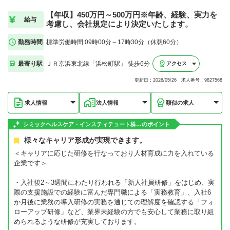
【年収】450万円～500万円※年齢、経験、実力を
給与
考慮し、会社規定により決定いたします。
勤務時間
標準労働時間:09時00分～17時30分（休憩60分）
最寄り駅
ＪＲ京浜東北線「浜松町駅」 徒歩6分
アクセス
更新日：2026/05/26 求人番号：9827568
求人情報
法人情報
類似の求人
シミックヘルスケア・インスティテュート株…のポイント
様々なキャリア形成が実現できます。
＜キャリアに応じた研修を行なっており人材育成に力を入れている
企業です＞
・入社後2～3週間にわたり行われる「新人社員研修」をはじめ、実
際の支援施設での経験に富んだ専門職による「実務教育」、入社6
か月後に業務の導入研修の実務を通じての理解度を確認する「フォ
ローアップ研修」など、業界未経験の方でも安心して業務に取り組
められるような研修が充実しております。