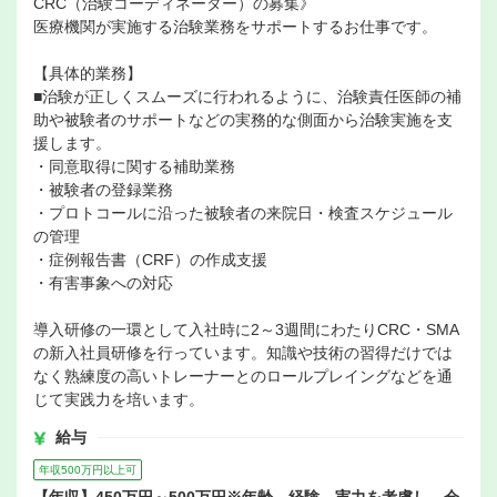
CRC（治験コーディネーター）の募集》
医療機関が実施する治験業務をサポートするお仕事です。
【具体的業務】
■治験が正しくスムーズに行われるように、治験責任医師の補
助や被験者のサポートなどの実務的な側面から治験実施を支
援します。
・同意取得に関する補助業務
・被験者の登録業務
・プロトコールに沿った被験者の来院日・検査スケジュール
の管理
・症例報告書（CRF）の作成支援
・有害事象への対応
導入研修の一環として入社時に2～3週間にわたりCRC・SMA
の新入社員研修を行っています。知識や技術の習得だけでは
なく熟練度の高いトレーナーとのロールプレイングなどを通
じて実践力を培います。
給与
年収500万円以上可