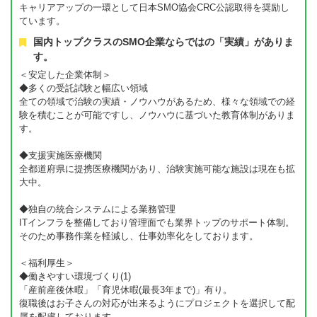
キャリアアップの一環として日本SMO協会CRC公認取得を奨励し
ています。
国内トップクラスのSMO企業ならではの「実績」がありま
す。
＜安定した企業体制＞
◆多くの受託試験と幅広い領域
全ての領域で治験の実績・ノウハウがあるため、様々な領域での経
験を積むことが可能ですし、ノウハウに基づいた教育体制がありま
す。
◆支援実施医療機関
全都道府県に提携医療機関があり、治験実施可能な施設は現在も拡
大中。
◆独自の統合システムによる業務管理
ITインフラを整備しており管理面でも業界トップのサポート体制。
そのため事務作業を軽減し、仕事効率化をしております。
＜福利厚生＞
◆働きやすい環境づくり(1)
「産前産後休暇」「育児休暇(最長3年まで)」有り。
復職後はお子さんの対応が出来るようにプロジェクトを選択して配
属を配慮しております。