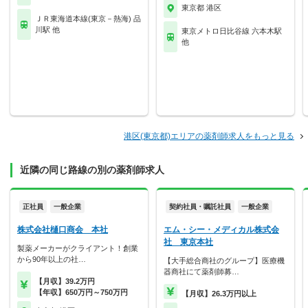
東京都 港区
ＪＲ東海道本線(東京－熱海) 品
川駅 他
東京メトロ日比谷線 六本木駅
他
港区(東京都)エリアの薬剤師求人をもっと見る
近隣の同じ路線の別の薬剤師求人
正社員
一般企業
契約社員・嘱託社員
一般企業
株式会社樋口商会 本社
エム・シー・メディカル株式会
社 東京本社
製薬メーカーがクライアント！創業
から90年以上の社…
【大手総合商社のグループ】医療機
器商社にて薬剤師募…
【月収】39.2万円
【年収】650万円～750万円
【月収】26.3万円以上