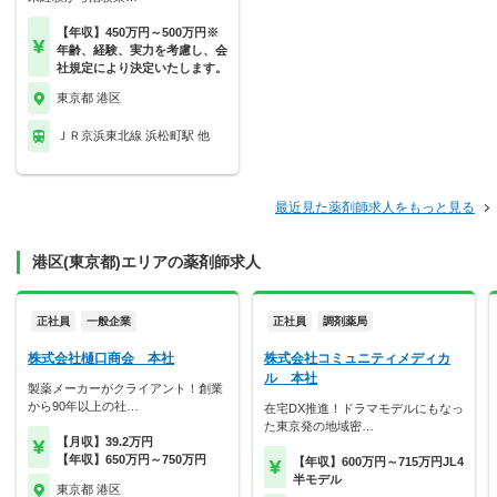
【年収】450万円～500万円※
年齢、経験、実力を考慮し、会
社規定により決定いたします。
東京都 港区
ＪＲ京浜東北線 浜松町駅 他
最近見た薬剤師求人をもっと見る
港区(東京都)エリアの薬剤師求人
正社員
一般企業
正社員
調剤薬局
株式会社樋口商会 本社
株式会社コミュニティメディカ
ル 本社
製薬メーカーがクライアント！創業
から90年以上の社…
在宅DX推進！ドラマモデルにもなっ
た東京発の地域密…
【月収】39.2万円
【年収】650万円～750万円
【年収】600万円～715万円JL4
半モデル
東京都 港区