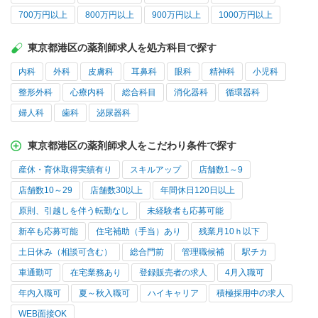
700万円以上
800万円以上
900万円以上
1000万円以上
東京都港区の薬剤師求人を処方科目で探す
内科
外科
皮膚科
耳鼻科
眼科
精神科
小児科
整形外科
心療内科
総合科目
消化器科
循環器科
婦人科
歯科
泌尿器科
東京都港区の薬剤師求人をこだわり条件で探す
産休・育休取得実績有り
スキルアップ
店舗数1～9
店舗数10～29
店舗数30以上
年間休日120日以上
原則、引越しを伴う転勤なし
未経験者も応募可能
新卒も応募可能
住宅補助（手当）あり
残業月10ｈ以下
土日休み（相談可含む）
総合門前
管理職候補
駅チカ
車通勤可
在宅業務あり
登録販売者の求人
4月入職可
年内入職可
夏～秋入職可
ハイキャリア
積極採用中の求人
WEB面接OK