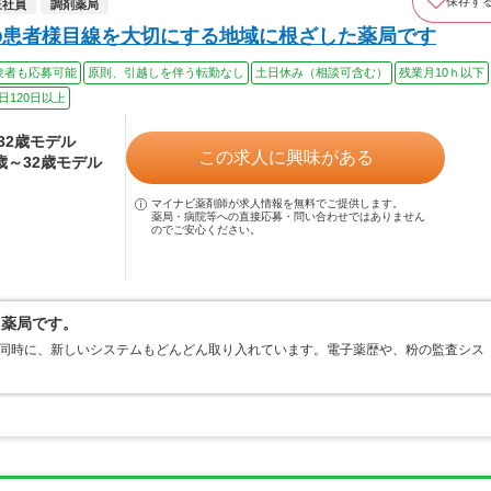
保存す
正社員
調剤薬局
の患者様目線を大切にする地域に根ざした薬局です
験者も応募可能
原則、引越しを伴う転勤なし
土日休み（相談可含む）
残業月10ｈ以下
日120日以上
～32歳モデル
この求人に興味がある
4歳～32歳モデル
マイナビ薬剤師が求人情報を無料でご提供します。
薬局・病院等への直接応募・問い合わせではありません
のでご安心ください。
た薬局です。
と同時に、新しいシステムもどんどん取り入れています。電子薬歴や、粉の監査シス