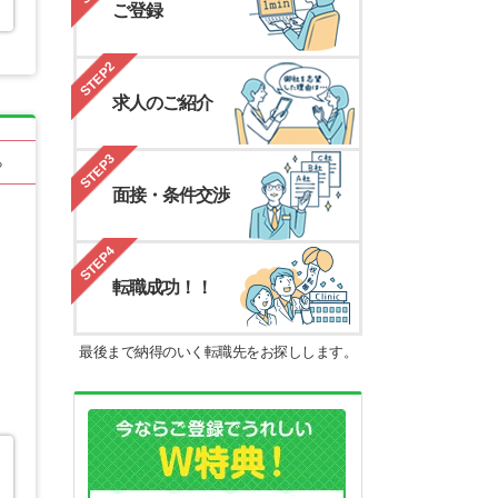
ご登録
STEP2
求人のご紹介
STEP3
る
面接・条件交渉
STEP4
転職成功！！
最後まで納得のいく転職先をお探しします。