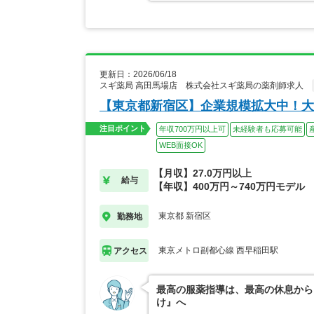
更新日：2026/06/18
スギ薬局 高田馬場店 株式会社スギ薬局の薬剤師求人
【東京都新宿区】企業規模拡大中！大
注目ポイント
年収700万円以上可
未経験者も応募可能
WEB面接OK
【月収】27.0万円以上
給与
【年収】400万円～740万円モデル
東京都 新宿区
勤務地
東京メトロ副都心線 西早稲田駅
アクセス
最高の服薬指導は、最高の休息から
け』へ