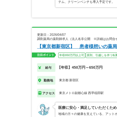
テム、クリーンベンチも導入予定です。
更新日：2026/04/07
調剤薬局の薬剤師求人（法人名非公開 ※詳細はお問合
【東京都新宿区】 患者様想いの薬局
注目ポイント
年収650万円以上可
原則、引越しを伴う転
【年収】450万円～650万円
給与
東京都 新宿区
勤務地
東京メトロ副都心線 西早稲田駅
アクセス
医療に安心・満足していただくため
地域の方々の健康を支えている、アット