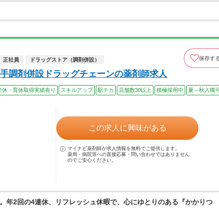
保存す
正社員
ドラッグストア（調剤併設）
手調剤併設ドラッグチェーンの薬剤師求人
産休・育休取得実績有り
スキルアップ
駅チカ
店舗数30以上
積極採用中
夏～秋入職
この求人に興味がある
マイナビ薬剤師が求人情報を無料でご提供します。
薬局・病院等への直接応募・問い合わせではありません
のでご安心ください。
。年2回の4連休、リフレッシュ休暇で、心にゆとりのある『かかりつ