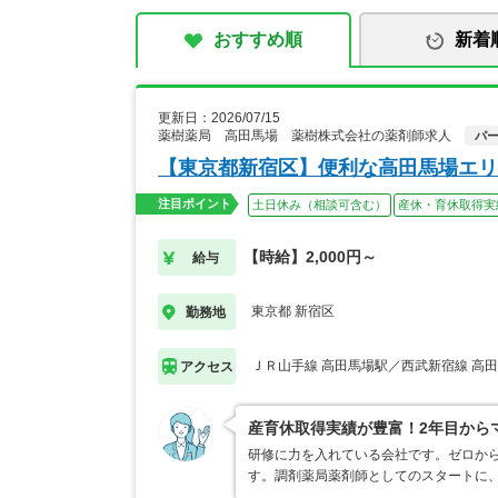
おすすめ順
新着
更新日：2026/07/15
薬樹薬局 高田馬場 薬樹株式会社の薬剤師求人
パ
【東京都新宿区】便利な高田馬場エリ
注目ポイント
土日休み（相談可含む）
産休・育休取得実
【時給】2,000円～
給与
東京都 新宿区
勤務地
ＪＲ山手線 高田馬場駅／西武新宿線 高
アクセス
産育休取得実績が豊富！2年目から
研修に力を入れている会社です。ゼロか
す。調剤薬局薬剤師としてのスタートに