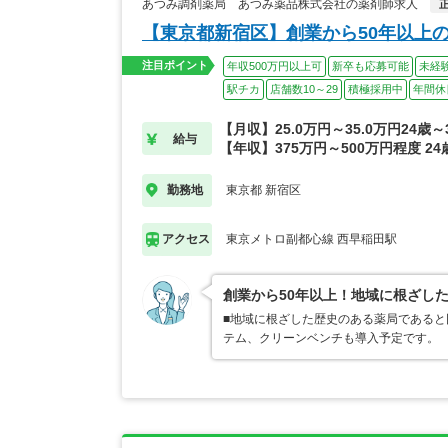
あつみ調剤薬局 あつみ薬品株式会社の薬剤師求人
【東京都新宿区】創業から50年以上
注目ポイント
年収500万円以上可
新卒も応募可能
未経
駅チカ
店舗数10～29
積極採用中
年間休
【月収】25.0万円～35.0万円24歳
給与
【年収】375万円～500万円程度 2
東京都 新宿区
勤務地
東京メトロ副都心線 西早稲田駅
アクセス
創業から50年以上！地域に根ざし
■地域に根ざした歴史のある薬局である
テム、クリーンベンチも導入予定です。