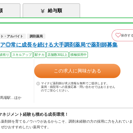
順
給与順
保存す
ート・アルバイト
調剤薬局
ア◎常に成長を続ける大手調剤薬局で薬剤師募集
績有り
スキルアップ
駅チカ
店舗数30以上
積極採用中
この求人に興味がある
マイナビ薬剤師が求人情報を無料でご提供します。
薬局・病院等への直接応募・問い合わせではありません
のでご安心ください。
田馬場駅…ほか
マネジメント経験も積める成長環境！
ら薬剤師を育てるノウハウがあるからこそ、調剤未経験の方の採用に力を入れていま
、ぜひおすすめしたい薬局です。