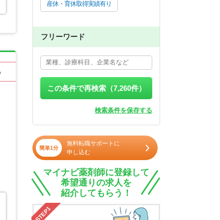
産休・育休取得実績有り
フリーワード
る
この条件で再検索（
7,260
件）
検索条件を保存する
無料転職サポートに
簡単1分
申し込む
マイナビ薬剤師に登録して
希望通りの求人を
紹介してもらう！
STEP1