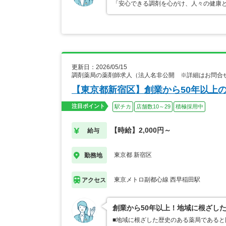
「安心できる調剤を心がけ、人々の健康
更新日：2026/05/15
調剤薬局の薬剤師求人（法人名非公開 ※詳細はお問合
【東京都新宿区】創業から50年以上
注目ポイント
駅チカ
店舗数10～29
積極採用中
【時給】2,000円～
給与
東京都 新宿区
勤務地
東京メトロ副都心線 西早稲田駅
アクセス
創業から50年以上！地域に根ざし
■地域に根ざした歴史のある薬局である