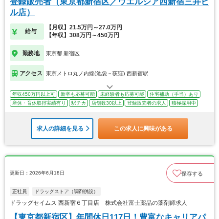
登録販売者（東京都新宿区／ウエルシア西新宿三井ビ
ル店）
【月収】21.5万円～27.0万円
給与
【年収】308万円～450万円
勤務地
東京都 新宿区
アクセス
東京メトロ丸ノ内線(池袋－荻窪) 西新宿駅
年収450万円以上可
新卒も応募可能
未経験者も応募可能
住宅補助（手当）あり
産休・育休取得実績有り
駅チカ
店舗数30以上
登録販売者の求人
積極採用中
求人の詳細を見る
この求人に興味がある
更新日：2026年6月18日
保存する
正社員
ドラッグストア（調剤併設）
ドラッグセイムス 西新宿６丁目店 株式会社富士薬品の薬剤師求人
【東京都新宿区】年間休日117日！豊富なキャリアパ