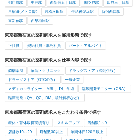
都庁前駅
中井駅
西新宿五丁目駅
四ツ谷駅
四谷三丁目駅
早稲田(メトロ)駅
若松河田駅
牛込神楽坂駅
新宿西口駅
東新宿駅
西早稲田駅
東京都新宿区の薬剤師求人を雇用形態で探す
正社員
契約社員・嘱託社員
パート・アルバイト
東京都新宿区の薬剤師求人を仕事内容で探す
調剤薬局
病院・クリニック
ドラッグストア（調剤併設）
ドラッグストア（OTCのみ）
一般企業
メディカルライター、 MSL、 DI、学術
臨床開発モニター（CRA）
臨床開発（QA、QC、DM、統計解析など）
東京都新宿区の薬剤師求人をこだわり条件で探す
産休・育休取得実績有り
スキルアップ
店舗数1～9
店舗数10～29
店舗数30以上
年間休日120日以上