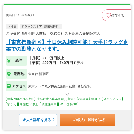
更新日：2026年6月18日
保存する
正社員
ドラッグストア（調剤併設）
スギ薬局 西新宿医大前店 株式会社スギ薬局の薬剤師求人
【東京都新宿区】土日休み相談可能！大手ドラッグ企
業での勤務となります。
【月収】27.0万円以上
給与
【年収】400万円～740万円モデル
勤務地
東京都 新宿区
アクセス
東京メトロ丸ノ内線(池袋－荻窪) 西新宿駅
年収700万円以上可
未経験者も応募可能
産休・育休取得実績有り
スキルアップ
駅チカ
店舗数30以上
積極採用中
WEB面接OK
求人の詳細を見る
この求人に興味がある