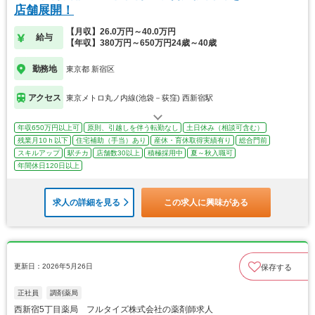
店舗展開！
【月収】26.0万円～40.0万円
給与
【年収】380万円～650万円24歳～40歳
勤務地
東京都 新宿区
アクセス
東京メトロ丸ノ内線(池袋－荻窪) 西新宿駅
年収650万円以上可
原則、引越しを伴う転勤なし
土日休み（相談可含む）
残業月10ｈ以下
住宅補助（手当）あり
産休・育休取得実績有り
総合門前
スキルアップ
駅チカ
店舗数30以上
積極採用中
夏～秋入職可
年間休日120日以上
求人の詳細を見る
この求人に興味がある
更新日：2026年5月26日
保存する
正社員
調剤薬局
西新宿5丁目薬局 フルタイズ株式会社の薬剤師求人