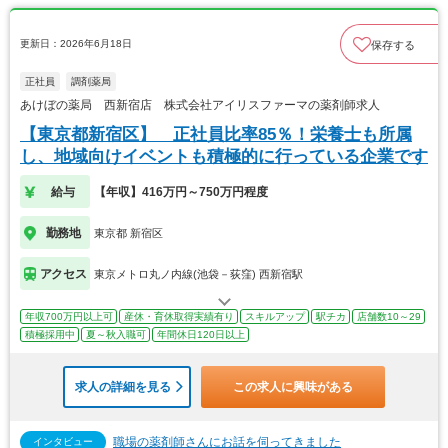
更新日：2026年6月18日
保存する
正社員
調剤薬局
あけぼの薬局 西新宿店 株式会社アイリスファーマの薬剤師求人
【東京都新宿区】 正社員比率85％！栄養士も所属
し、地域向けイベントも積極的に行っている企業です
給与
【年収】416万円～750万円程度
勤務地
東京都 新宿区
アクセス
東京メトロ丸ノ内線(池袋－荻窪) 西新宿駅
年収700万円以上可
産休・育休取得実績有り
スキルアップ
駅チカ
店舗数10～29
積極採用中
夏～秋入職可
年間休日120日以上
求人の詳細を見る
この求人に興味がある
職場の薬剤師さんにお話を伺ってきました
インタビュー