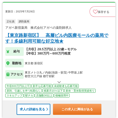
更新日：2025年7月29日
保存する
正社員
調剤薬局
アガペ新宿薬局 株式会社アガペの薬剤師求人
【東京路新宿区】 高層ビル内医療モールの薬局で
す！多線利用可能な好立地★
【月収】28.5万円以上 22歳～モデル
給与
【年収】380万円～600万円程度
勤務地
東京都 新宿区
東京メトロ丸ノ内線(池袋－荻窪) 中野坂上駅
アクセス
都営大江戸線 都庁前駅
年収600万円以上可
新卒も応募可能
未経験者も応募可能
原則、引越しを伴う転勤なし
残業月10ｈ以下
産休・育休取得実績有り
スキルアップ
駅チカ
店舗数30以上
積極採用中
求人の詳細を見る
この求人に興味がある