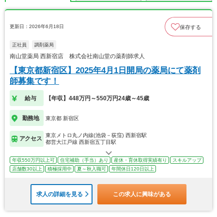
更新日：2026年6月18日
保存する
正社員
調剤薬局
南山堂薬局 西新宿店 株式会社南山堂の薬剤師求人
【東京都新宿区】2025年4月1日開局の薬局にて薬剤
師募集です！
給与
【年収】448万円～550万円24歳～45歳
勤務地
東京都 新宿区
東京メトロ丸ノ内線(池袋－荻窪) 西新宿駅
アクセス
都営大江戸線 西新宿五丁目駅
年収550万円以上可
住宅補助（手当）あり
産休・育休取得実績有り
スキルアップ
店舗数30以上
積極採用中
夏～秋入職可
年間休日120日以上
求人の詳細を見る
この求人に興味がある