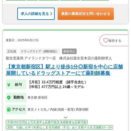
求人の詳細を見る
最新の募集状況を問い合わせる
更新日：2025年6月17日
保存する
正社員
ドラッグストア（調剤併設）
募集停止
龍生堂薬局 アイランドタワー店 株式会社龍生堂本店の薬剤師求人
【東京都新宿区】駅より徒歩1分◎新宿を中心に店舗
展開しているドラッグストアーにて薬剤師募集
【月収】32.4万円程度 （諸手当含む）
給与
【年収】477万円以上 24歳～モデル
勤務地
東京都 新宿区
アクセス
東京メトロ丸ノ内線(池袋－荻窪) 西新宿駅
年収450万円以上可
新卒も応募可能
未経験者も応募可能
原則、引越しを伴う転勤なし
住宅補助（手当）あり
駅チカ
店舗数10～29