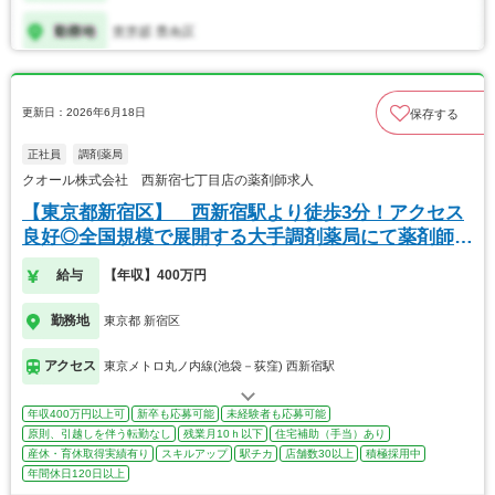
更新日：2026年6月18日
保存する
正社員
調剤薬局
クオール株式会社 西新宿七丁目店の薬剤師求人
【東京都新宿区】 西新宿駅より徒歩3分！アクセス
良好◎全国規模で展開する大手調剤薬局にて薬剤師の
募集
給与
【年収】400万円
勤務地
東京都 新宿区
アクセス
東京メトロ丸ノ内線(池袋－荻窪) 西新宿駅
年収400万円以上可
新卒も応募可能
未経験者も応募可能
原則、引越しを伴う転勤なし
残業月10ｈ以下
住宅補助（手当）あり
産休・育休取得実績有り
スキルアップ
駅チカ
店舗数30以上
積極採用中
年間休日120日以上