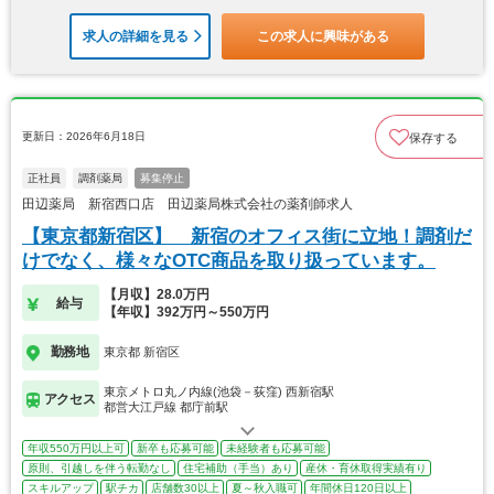
求人の詳細を見る
この求人に興味がある
更新日：2026年6月18日
保存する
正社員
調剤薬局
募集停止
田辺薬局 新宿西口店 田辺薬局株式会社の薬剤師求人
【東京都新宿区】 新宿のオフィス街に立地！調剤だ
けでなく、様々なOTC商品を取り扱っています。
【月収】28.0万円
給与
【年収】392万円～550万円
勤務地
東京都 新宿区
東京メトロ丸ノ内線(池袋－荻窪) 西新宿駅
アクセス
都営大江戸線 都庁前駅
年収550万円以上可
新卒も応募可能
未経験者も応募可能
原則、引越しを伴う転勤なし
住宅補助（手当）あり
産休・育休取得実績有り
スキルアップ
駅チカ
店舗数30以上
夏～秋入職可
年間休日120日以上