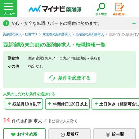
!
安心・安全な転職サポートの提供に努めます。
薬剤師の求人・転職TOP
東京都の薬剤師求人
新宿区の薬剤師求人
西新宿駅の薬剤師求
西新宿駅(東京都)の薬剤師求人・転職情報一覧
勤務地
西新宿駅(東京メトロ丸ノ内線(池袋－荻窪))
その他
指定なし
条件を変更する
人気のこだわり条件を追加する
残業月10ｈ以下
年間休日120日以上
土日休み（相談可含
14
件の薬剤師求人
※ 非公開求人を除く
おすすめ順
新着順
給与順