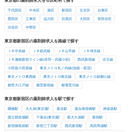
東京都の薬剤師求人を市区町村で探す
千代田区
中央区
港区
新宿区
文京区
台東区
墨田区
江東区
品川区
目黒区
大田区
世田谷区
渋谷区
中野区
東京都新宿区の薬剤師求人を路線で探す
ＪＲ中央線
ＪＲ総武線
ＪＲ山手線
ＪＲ埼京線
ＪＲ湘南新宿ライン線(赤羽－武蔵小杉)
西武新宿線
京王線
小田急小田原線
東京メトロ丸ノ内線(池袋－荻窪)
東京メトロ東西線
東京メトロ南北線
東京メトロ副都心線
都営大江戸線
都営新宿線
都電荒川線
東京都新宿区の薬剤師求人を駅で探す
曙橋駅
大久保(東京)駅
落合駅
落合南長崎駅
神楽坂駅
国立競技場駅
下落合(東京)駅
新大久保駅
新宿駅
新宿御苑前駅
新宿三丁目駅
西武新宿駅
高田馬場駅