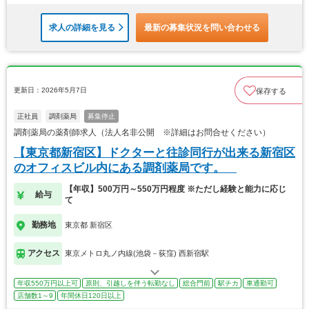
求人の詳細を見る
最新の募集状況を問い合わせる
更新日：2026年5月7日
保存する
正社員
調剤薬局
募集停止
調剤薬局の薬剤師求人（法人名非公開 ※詳細はお問合せください）
【東京都新宿区】ドクターと往診同行が出来る新宿区
のオフィスビル内にある調剤薬局です。
【年収】500万円～550万円程度 ※ただし経験と能力に応じ
給与
て
勤務地
東京都 新宿区
アクセス
東京メトロ丸ノ内線(池袋－荻窪) 西新宿駅
年収550万円以上可
原則、引越しを伴う転勤なし
総合門前
駅チカ
車通勤可
店舗数1～9
年間休日120日以上