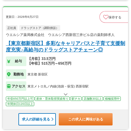
更新日：2026年6月27日
保存する
正社員
ドラッグストア（調剤併設）
ウエルシア薬局株式会社 ウエルシア西新宿三井ビル店の薬剤師求人
【東京都新宿区】多彩なキャリアパスと子育て支援制
度充実♪高給与のドラッグストアチェーン◎
【月収】33.5万円
給与
【年収】515万円～650万円
勤務地
東京都 新宿区
アクセス
東京メトロ丸ノ内線(池袋－荻窪) 西新宿駅
年収650万円以上可
産休・育休取得実績有り
駅チカ
店舗数30以上
積極採用中
年間休日120日以上
求人の詳細を見る
この求人に興味がある