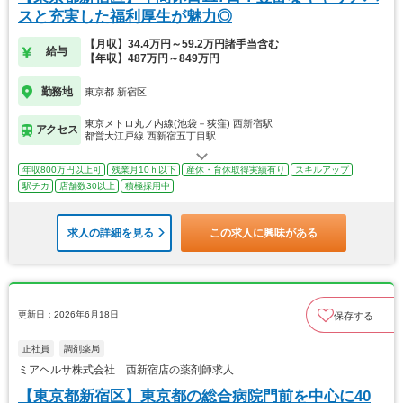
スと充実した福利厚生が魅力◎
【月収】34.4万円～59.2万円諸手当含む
給与
【年収】487万円～849万円
勤務地
東京都 新宿区
東京メトロ丸ノ内線(池袋－荻窪) 西新宿駅
アクセス
都営大江戸線 西新宿五丁目駅
年収800万円以上可
残業月10ｈ以下
産休・育休取得実績有り
スキルアップ
駅チカ
店舗数30以上
積極採用中
求人の詳細を見る
この求人に興味がある
更新日：2026年6月18日
保存する
正社員
調剤薬局
ミアヘルサ株式会社 西新宿店の薬剤師求人
【東京都新宿区】東京都の総合病院門前を中心に40