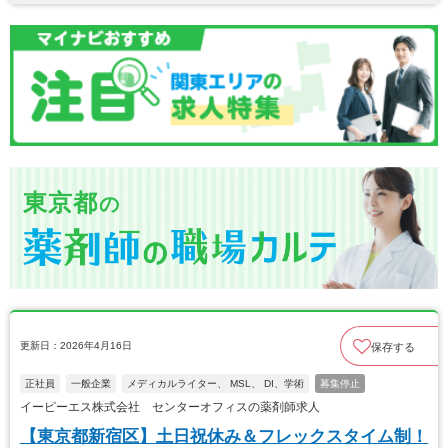
東京都
の
更新日：2026年4月16日
保存する
正社員
一般企業
メディカルライター、 MSL、 DI、学術
募集停止
イーピーエス株式会社 センターオフィスの薬剤師求人
【東京都新宿区】土日祝休み＆フレックスタイム制！