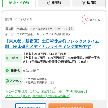
おすすめ順
新着順
給与順
更新日：2026年4月30日
保存する
正社員
一般企業
メディカルライター、 MSL、 DI、学術
イーピーエス株式会社 第三オフィスの薬剤師求人
【東京都／新宿区】土日祝休み◎フレックスタイム
制！臨床研究メディカルライティング業務です
【月収】26.8万円～54.1万円程度
給与
【年収】480万円～880万円程度 ※20時間分の時間外手当
含む（手当は実際の時間外労働時間に応じて支給）
勤務地
東京都 新宿区
ＪＲ中央線 飯田橋駅
アクセス
ＪＲ総武線 飯田橋駅…ほか
年収800万円以上可
土日休み（相談可含む）
産休・育休取得実績有り
スキルアップ
駅チカ
積極採用中
年間休日120日以上