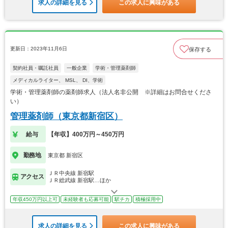
求人の詳細を見る
この求人に興味がある
更新日：2023年11月6日
保存する
契約社員・嘱託社員
一般企業
学術・管理薬剤師
メディカルライター、 MSL、 DI、学術
学術・管理薬剤師の薬剤師求人（法人名非公開 ※詳細はお問合せくださ
い）
管理薬剤師（東京都新宿区）
給与
【年収】400万円～450万円
勤務地
東京都 新宿区
ＪＲ中央線 新宿駅
アクセス
ＪＲ総武線 新宿駅…ほか
年収450万円以上可
未経験者も応募可能
駅チカ
積極採用中
求人の詳細を見る
この求人に興味がある