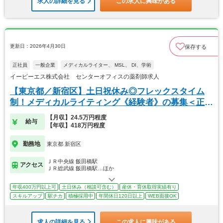
求人の詳細を見る
この求人に興味がある
更新日：2026年4月30日
保存する
正社員
一般企業
メディカルライター、 MSL、 DI、学術
イーピーエス株式会社 センターオフィスの薬剤師求人
【東京都／新宿区】土日祝休み◎フレックスタイム
制！メディカルライティング《経験者》の募集＜正社
員＞
【月収】24.5万円程度
給与
【年収】418万円程度
勤務地
東京都 新宿区
ＪＲ中央線 飯田橋駅
アクセス
ＪＲ総武線 飯田橋駅…ほか
年収400万円以上可
土日休み（相談可含む）
産休・育休取得実績有り
スキルアップ
駅チカ
積極採用中
年間休日120日以上
WEB面接OK
求人の詳細を見る
この求人に興味がある