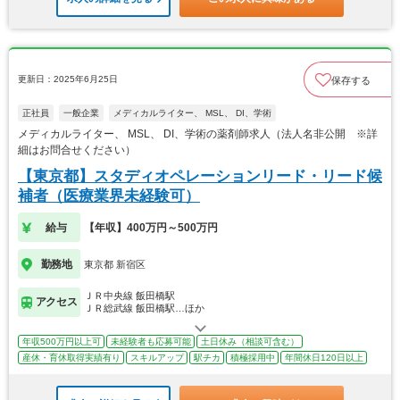
更新日：2025年6月25日
保存する
正社員
一般企業
メディカルライター、 MSL、 DI、学術
メディカルライター、 MSL、 DI、学術の薬剤師求人（法人名非公開 ※詳
細はお問合せください）
【東京都】スタディオペレーションリード・リード候
補者（医療業界未経験可）
給与
【年収】400万円～500万円
勤務地
東京都 新宿区
ＪＲ中央線 飯田橋駅
アクセス
ＪＲ総武線 飯田橋駅…ほか
年収500万円以上可
未経験者も応募可能
土日休み（相談可含む）
産休・育休取得実績有り
スキルアップ
駅チカ
積極採用中
年間休日120日以上