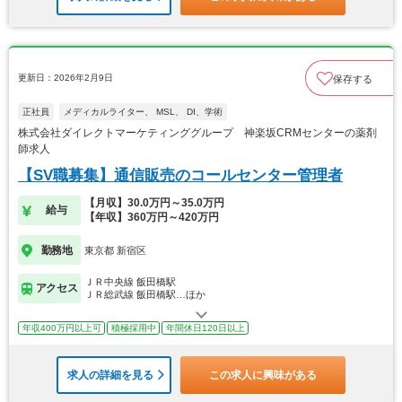
更新日：2026年2月9日
保存する
正社員
メディカルライター、 MSL、 DI、学術
株式会社ダイレクトマーケティンググループ 神楽坂CRMセンターの薬剤
師求人
【SV職募集】通信販売のコールセンター管理者
【月収】30.0万円～35.0万円
給与
【年収】360万円～420万円
勤務地
東京都 新宿区
ＪＲ中央線 飯田橋駅
アクセス
ＪＲ総武線 飯田橋駅…ほか
年収400万円以上可
積極採用中
年間休日120日以上
求人の詳細を見る
この求人に興味がある