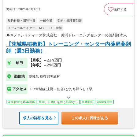
更新日：2025年6月16日
保存する
契約社員・嘱託社員
一般企業
学術・管理薬剤師
メディカルライター、 MSL、 DI、学術
JRAファシリティーズ株式会社 美浦トレーニングセンターの薬剤師求人
【茨城県稲敷郡】トレーニング・センター内薬局薬剤
師（週3日勤務）
【月収】～22.9万円
給与
【年収】～298万円
勤務地
茨城県 稲敷郡美浦村
アクセス
ＪＲ常磐線(上野－仙台) ひたち野うしく駅
未経験者も応募可能
原則、引越しを伴う転勤なし
車通勤可
積極採用中
求人の詳細を見る
この求人に興味がある