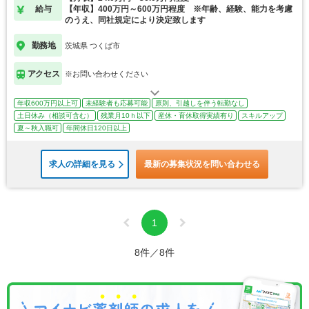
給与
【年収】400万円～600万円程度 ※年齢、経験、能力を考慮
のうえ、同社規定により決定致します
勤務地
茨城県 つくば市
アクセス
※お問い合わせください
年収600万円以上可
未経験者も応募可能
原則、引越しを伴う転勤なし
土日休み（相談可含む）
残業月10ｈ以下
産休・育休取得実績有り
スキルアップ
夏～秋入職可
年間休日120日以上
求人の詳細を見る
最新の募集状況を問い合わせる
1
8件／8件