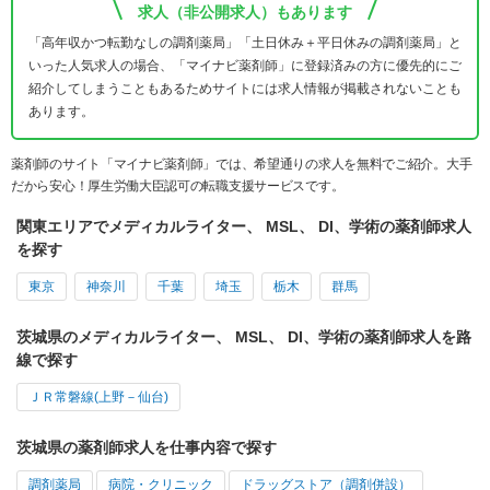
求人（非公開求人）もあります
「高年収かつ転勤なしの調剤薬局」「土日休み＋平日休みの調剤薬局」と
いった人気求人の場合、「マイナビ薬剤師」に登録済みの方に優先的にご
紹介してしまうこともあるためサイトには求人情報が掲載されないことも
あります。
薬剤師のサイト「マイナビ薬剤師」では、希望通りの求人を無料でご紹介。大手
だから安心！厚生労働大臣認可の転職支援サービスです。
関東エリアでメディカルライター、 MSL、 DI、学術の薬剤師求人
を探す
東京
神奈川
千葉
埼玉
栃木
群馬
茨城県のメディカルライター、 MSL、 DI、学術の薬剤師求人を路
線で探す
ＪＲ常磐線(上野－仙台)
茨城県の薬剤師求人を仕事内容で探す
調剤薬局
病院・クリニック
ドラッグストア（調剤併設）