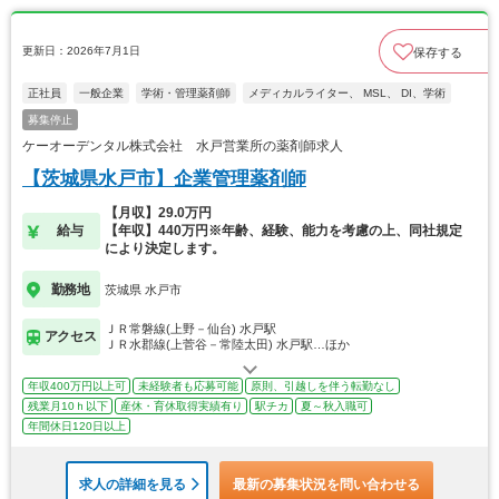
更新日：2026年7月1日
保存する
正社員
一般企業
学術・管理薬剤師
メディカルライター、 MSL、 DI、学術
募集停止
ケーオーデンタル株式会社 水戸営業所の薬剤師求人
【茨城県水戸市】企業管理薬剤師
【月収】29.0万円
給与
【年収】440万円※年齢、経験、能力を考慮の上、同社規定
により決定します。
勤務地
茨城県 水戸市
ＪＲ常磐線(上野－仙台) 水戸駅
アクセス
ＪＲ水郡線(上菅谷－常陸太田) 水戸駅…ほか
年収400万円以上可
未経験者も応募可能
原則、引越しを伴う転勤なし
残業月10ｈ以下
産休・育休取得実績有り
駅チカ
夏～秋入職可
年間休日120日以上
求人の詳細を見る
最新の募集状況を問い合わせる