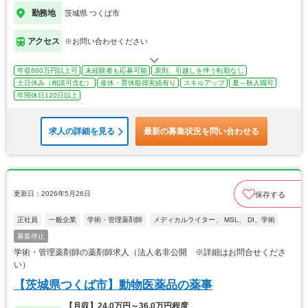
勤務地
茨城県 つくば市
アクセス
※お問い合わせください
年収600万円以上可
未経験者も応募可能
原則、引越しを伴う転勤なし
土日休み（相談可含む）
産休・育休取得実績有り
スキルアップ
夏～秋入職可
年間休日120日以上
求人の詳細を見る
最新の募集状況を問い合わせる
更新日：2026年5月26日
保存する
正社員
一般企業
学術・管理薬剤師
メディカルライター、 MSL、 DI、学術
募集停止
学術・管理薬剤師の薬剤師求人（法人名非公開 ※詳細はお問合せくださ
い）
【茨城県つくば市】動物医薬品の薬事
【月収】24.0万円～36.0万円程度