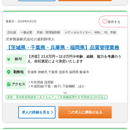
更新日：2026年6月2日
保存する
正社員
一般企業
学術・管理薬剤師
メディカルライター、 MSL、 DI、学術
沢井製薬株式会社の薬剤師求人
【茨城県・千葉県・兵庫県・福岡県】品質管理業務
【月収】21.0万円～32.0万円※年齢、経験、能力を考慮のう
給与
え、自社規定により決定いたします
勤務地
茨城県 神栖市,千葉県 茂原市,福岡県 飯塚市
ＪＲ外房線 茂原駅
アクセス
ＪＲ成田線(千葉－銚子) 下総橘駅…ほか
産休・育休取得実績有り
スキルアップ
積極採用中
年間休日120日以上
求人の詳細を見る
この求人に興味がある