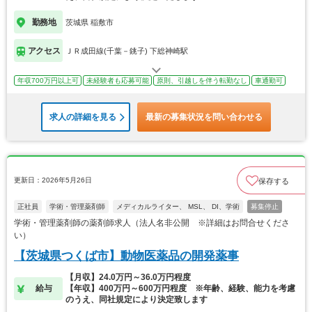
勤務地
茨城県 稲敷市
アクセス
ＪＲ成田線(千葉－銚子) 下総神崎駅
年収700万円以上可
未経験者も応募可能
原則、引越しを伴う転勤なし
車通勤可
求人の詳細を見る
最新の募集状況を問い合わせる
更新日：2026年5月26日
保存する
正社員
学術・管理薬剤師
メディカルライター、 MSL、 DI、学術
募集停止
学術・管理薬剤師の薬剤師求人（法人名非公開 ※詳細はお問合せくださ
い）
【茨城県つくば市】動物医薬品の開発薬事
【月収】24.0万円～36.0万円程度
給与
【年収】400万円～600万円程度 ※年齢、経験、能力を考慮
のうえ、同社規定により決定致します