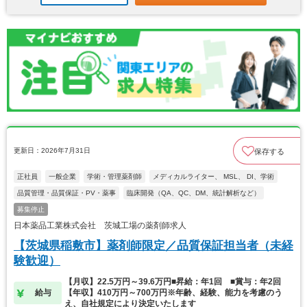
更新日：2026年7月31日
保存する
正社員
一般企業
学術・管理薬剤師
メディカルライター、 MSL、 DI、学術
品質管理・品質保証・PV・薬事
臨床開発（QA、QC、DM、統計解析など）
募集停止
日本薬品工業株式会社 茨城工場の薬剤師求人
【茨城県稲敷市】薬剤師限定／品質保証担当者（未経
験歓迎）
【月収】22.5万円～39.6万円■昇給：年1回 ■賞与：年2回
給与
【年収】410万円～700万円※年齢、経験、能力を考慮のう
え、自社規定により決定いたします