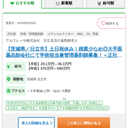
おすすめ順
新着順
給与順
更新日：2026年6月8日
保存する
正社員
学術・管理薬剤師
メディカルライター、 MSL、 DI、学術
アルフレッサ株式会社 日立支店の薬剤師求人
【茨城県／日立市】土日祝休み！残業少なめ◎大手医
薬品卸会社にて学術担当兼管理薬剤師募集！＜正社員
＞
【月収】29.1万円～36.3万円
給与
【年収】470万円～590万円
勤務地
茨城県 日立市
アクセス
ＪＲ常磐線(上野－仙台) 大甕駅
年収550万円以上可
未経験者も応募可能
原則、引越しを伴う転勤なし
土日休み（相談可含む）
残業月10ｈ以下
積極採用中
年間休日120日以上
求人の詳細を見る
この求人に興味がある