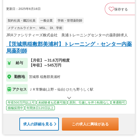
更新日：2025年6月16日
保存する
契約社員・嘱託社員
一般企業
学術・管理薬剤師
メディカルライター、 MSL、 DI、学術
JRAファシリティーズ株式会社 美浦トレーニングセンターの薬剤師求人
【茨城県稲敷郡美浦村】トレーニング・センター内薬
局薬剤師
【月収】～31.6万円程度
給与
【年収】～545万円
勤務地
茨城県 稲敷郡美浦村
アクセス
ＪＲ常磐線(上野－仙台) ひたち野うしく駅
年収500万円以上可
未経験者も応募可能
原則、引越しを伴う転勤なし
車通勤可
積極採用中
年間休日120日以上
求人の詳細を見る
この求人に興味がある