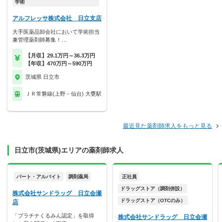
学術
アルフレッサ株式会社 日立支店
大手医薬品卸会社において学術担当
兼管理薬剤師募集！…
【月収】29.1万円～36.3万円
【年収】470万円～590万円
茨城県 日立市
ＪＲ常磐線(上野－仙台) 大甕駅
最近見た薬剤師求人をもっと見る
日立市(茨城県)エリアの薬剤師求人
パート・アルバイト
調剤薬局
正社員
ドラッグストア（調剤併設）
株式会社サンドラッグ 日立会瀬
ドラッグストア（OTCのみ）
店
「プラチナくるみん認定」を取得
株式会社サンドラッグ 日立会瀬