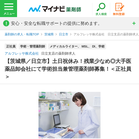
!
安心・安全な転職サポートの提供に努めます。
薬剤師の求人・転職TOP
茨城県
日立市
アルフレッサ株式会社 日立支店の薬剤師求人
正社員
学術・管理薬剤師
メディカルライター、 MSL、 DI、学術
アルフレッサ株式会社
日立支店の薬剤師求人
【茨城県／日立市】土日祝休み！残業少なめ◎大手医
薬品卸会社にて学術担当兼管理薬剤師募集！＜正社員
＞