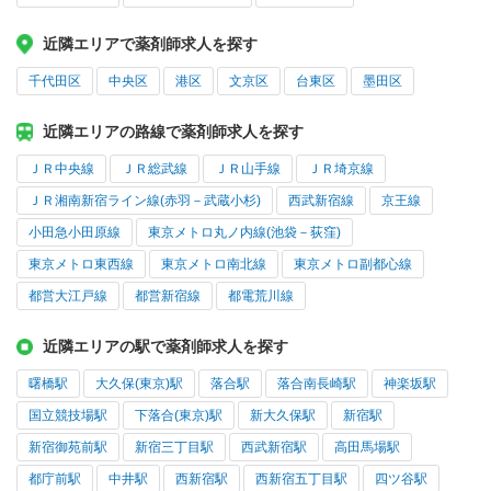
近隣エリアで薬剤師求人を探す
千代田区
中央区
港区
文京区
台東区
墨田区
近隣エリアの路線で薬剤師求人を探す
ＪＲ中央線
ＪＲ総武線
ＪＲ山手線
ＪＲ埼京線
ＪＲ湘南新宿ライン線(赤羽－武蔵小杉)
西武新宿線
京王線
小田急小田原線
東京メトロ丸ノ内線(池袋－荻窪)
東京メトロ東西線
東京メトロ南北線
東京メトロ副都心線
都営大江戸線
都営新宿線
都電荒川線
近隣エリアの駅で薬剤師求人を探す
曙橋駅
大久保(東京)駅
落合駅
落合南長崎駅
神楽坂駅
国立競技場駅
下落合(東京)駅
新大久保駅
新宿駅
新宿御苑前駅
新宿三丁目駅
西武新宿駅
高田馬場駅
都庁前駅
中井駅
西新宿駅
西新宿五丁目駅
四ツ谷駅