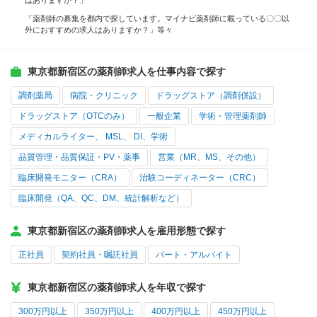
はありますか？」
「薬剤師の募集を都内で探しています。マイナビ薬剤師に載っている〇〇以
外におすすめの求人はありますか？」等々
東京都新宿区の薬剤師求人を仕事内容で探す
調剤薬局
病院・クリニック
ドラッグストア（調剤併設）
ドラッグストア（OTCのみ）
一般企業
学術・管理薬剤師
メディカルライター、 MSL、 DI、学術
品質管理・品質保証・PV・薬事
営業（MR、MS、その他）
臨床開発モニター（CRA）
治験コーディネーター（CRC）
臨床開発（QA、QC、DM、統計解析など）
東京都新宿区の薬剤師求人を雇用形態で探す
正社員
契約社員・嘱託社員
パート・アルバイト
東京都新宿区の薬剤師求人を年収で探す
300万円以上
350万円以上
400万円以上
450万円以上