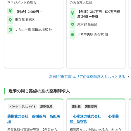
マネジメント経験も…
のある方大歓迎
【時給】2,000円～
【年収】360万円～500万円程
度 24歳～40歳
東京都 新宿区
東京都 新宿区
ＪＲ山手線 高田馬場駅 他
ＪＲ中央線 新宿駅 他
新宿区(東京都)エリアの薬剤師求人をもっと見る
近隣の同じ路線の別の薬剤師求人
パート・アルバイト
調剤薬局
正社員
調剤薬局
薬樹株式会社 薬樹薬局 高田馬
一心堂漢方株式会社 一心堂薬
場
局 新宿店
産育休取得実績が豊富！2年目から
相談漢方にご興味のある方、向上心