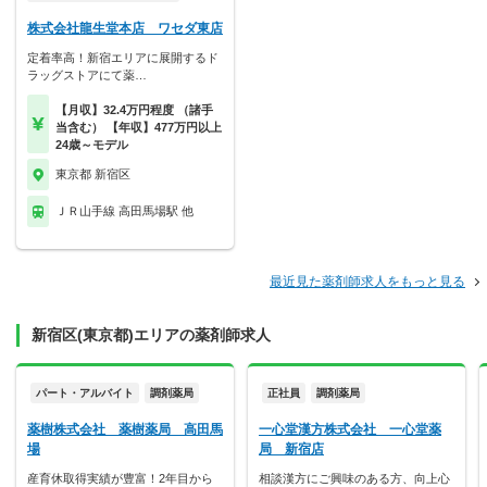
株式会社龍生堂本店 ワセダ東店
定着率高！新宿エリアに展開するド
ラッグストアにて薬…
【月収】32.4万円程度 （諸手
当含む） 【年収】477万円以上
24歳～モデル
東京都 新宿区
ＪＲ山手線 高田馬場駅 他
最近見た薬剤師求人をもっと見る
新宿区(東京都)エリアの薬剤師求人
パート・アルバイト
調剤薬局
正社員
調剤薬局
薬樹株式会社 薬樹薬局 高田馬
一心堂漢方株式会社 一心堂薬
場
局 新宿店
産育休取得実績が豊富！2年目から
相談漢方にご興味のある方、向上心