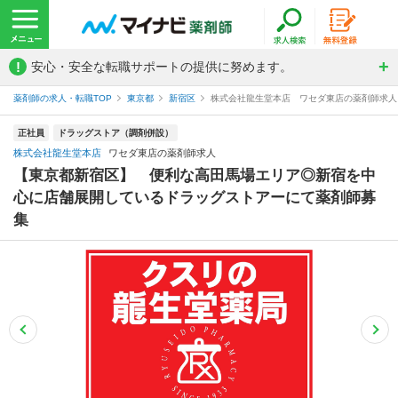
!
安心・安全な転職サポートの提供に努めます。
薬剤師の求人・転職TOP
東京都
新宿区
株式会社龍生堂本店 ワセダ東店の薬剤師求人
正社員
ドラッグストア（調剤併設）
株式会社龍生堂本店
ワセダ東店の薬剤師求人
【東京都新宿区】 便利な高田馬場エリア◎新宿を中
心に店舗展開しているドラッグストアーにて薬剤師募
集