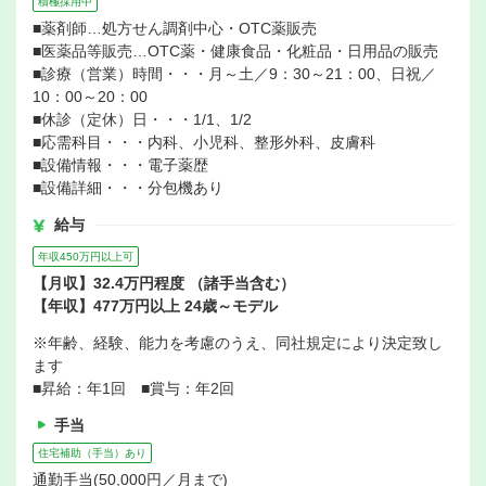
積極採用中
■薬剤師…処方せん調剤中心・OTC薬販売
■医薬品等販売…OTC薬・健康食品・化粧品・日用品の販売
■診療（営業）時間・・・月～土／9：30～21：00、日祝／
10：00～20：00
■休診（定休）日・・・1/1、1/2
■応需科目・・・内科、小児科、整形外科、皮膚科
■設備情報・・・電子薬歴
■設備詳細・・・分包機あり
給与
年収450万円以上可
【月収】32.4万円程度 （諸手当含む）
【年収】477万円以上 24歳～モデル
※年齢、経験、能力を考慮のうえ、同社規定により決定致し
ます
■昇給：年1回 ■賞与：年2回
手当
住宅補助（手当）あり
通勤手当(50,000円／月まで)