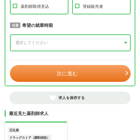
薬剤師取得見込
登録販売者
取得予定年
希望の就業時期
必須
任意
年 3月
次に進む
求人を保存する
最近見た薬剤師求人
正社員
ドラッグストア（調剤併設）