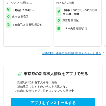
マネジメント経験も…
のある方大歓迎
【時給】2,000円～
【年収】360万円～500万円程
度 24歳～40歳
東京都 新宿区
東京都 新宿区
ＪＲ山手線 高田馬場駅 他
ＪＲ中央線 新宿駅 他
近隣の同じ路線の別の薬剤師求人をもっと見る
東京都の新着求人情報をアプリで見る
勤務地別の新着求人を毎日更新
通知設定でおすすめの求人を見逃さない
転職に役立つアプリ限定コンテンツを配信中
アプリをインストールする