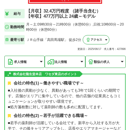
【月収】32.4万円程度 （諸手当含む）
給与
【年収】477万円以上 24歳～モデル
月～土:09時30分～21時00分（休憩60分）,日祝:10時00分～20
勤務時間
時00分（休憩60分）
最寄り駅
ＪＲ山手線「高田馬場駅」 徒歩2分
アクセス
更新日：2025/06/17 求人番号：427896
求人情報
法人情報
類似の求人
株式会社龍生堂本店 ワセダ東店のポイント
会社の特色(1)～働きやすい職場です～
■入社後の異動が少なく、異動があっても3年で1回くらいの期間で
す。店舗がエリアに集中しているので、他の店舗の従業員ともコミ
ュニケーションが取りやすい環境です。
■処方箋枚数に対して薬剤師の数も多めに配置してます。
会社の特色(2)～若手が活躍できる職場～
■若手の薬剤師が活躍している会社です。新卒から入社する方が大
半で、その後キャリアアップをし、店長やエリアマネージャーなど