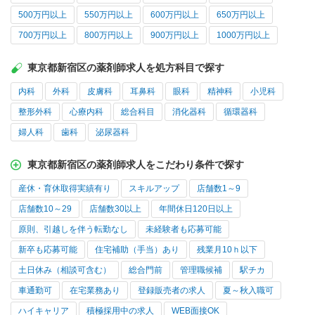
500万円以上
550万円以上
600万円以上
650万円以上
700万円以上
800万円以上
900万円以上
1000万円以上
東京都新宿区の薬剤師求人を処方科目で探す
内科
外科
皮膚科
耳鼻科
眼科
精神科
小児科
整形外科
心療内科
総合科目
消化器科
循環器科
婦人科
歯科
泌尿器科
東京都新宿区の薬剤師求人をこだわり条件で探す
産休・育休取得実績有り
スキルアップ
店舗数1～9
店舗数10～29
店舗数30以上
年間休日120日以上
原則、引越しを伴う転勤なし
未経験者も応募可能
新卒も応募可能
住宅補助（手当）あり
残業月10ｈ以下
土日休み（相談可含む）
総合門前
管理職候補
駅チカ
車通勤可
在宅業務あり
登録販売者の求人
夏～秋入職可
ハイキャリア
積極採用中の求人
WEB面接OK