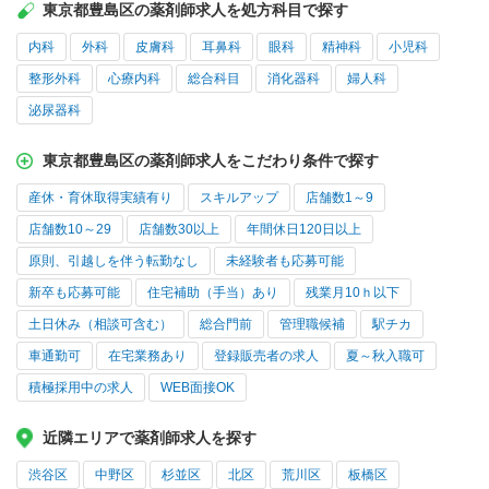
東京都豊島区の薬剤師求人を処方科目で探す
内科
外科
皮膚科
耳鼻科
眼科
精神科
小児科
整形外科
心療内科
総合科目
消化器科
婦人科
泌尿器科
東京都豊島区の薬剤師求人をこだわり条件で探す
産休・育休取得実績有り
スキルアップ
店舗数1～9
店舗数10～29
店舗数30以上
年間休日120日以上
原則、引越しを伴う転勤なし
未経験者も応募可能
新卒も応募可能
住宅補助（手当）あり
残業月10ｈ以下
土日休み（相談可含む）
総合門前
管理職候補
駅チカ
車通勤可
在宅業務あり
登録販売者の求人
夏～秋入職可
積極採用中の求人
WEB面接OK
近隣エリアで薬剤師求人を探す
渋谷区
中野区
杉並区
北区
荒川区
板橋区