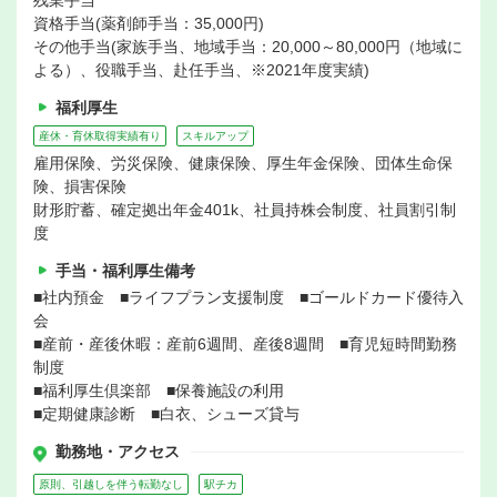
残業手当
資格手当(薬剤師手当：35,000円)
その他手当(家族手当、地域手当：20,000～80,000円（地域に
よる）、役職手当、赴任手当、※2021年度実績)
福利厚生
産休・育休取得実績有り
スキルアップ
雇用保険、労災保険、健康保険、厚生年金保険、団体生命保
険、損害保険
財形貯蓄、確定拠出年金401k、社員持株会制度、社員割引制
度
手当・福利厚生備考
■社内預金 ■ライフプラン支援制度 ■ゴールドカード優待入
会
■産前・産後休暇：産前6週間、産後8週間 ■育児短時間勤務
制度
■福利厚生倶楽部 ■保養施設の利用
■定期健康診断 ■白衣、シューズ貸与
勤務地・アクセス
原則、引越しを伴う転勤なし
駅チカ