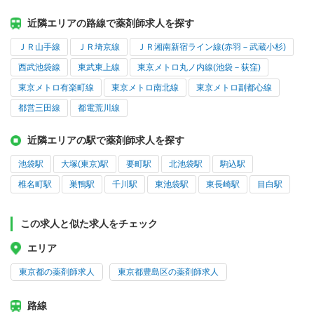
近隣エリアの路線で薬剤師求人を探す
ＪＲ山手線
ＪＲ埼京線
ＪＲ湘南新宿ライン線(赤羽－武蔵小杉)
西武池袋線
東武東上線
東京メトロ丸ノ内線(池袋－荻窪)
東京メトロ有楽町線
東京メトロ南北線
東京メトロ副都心線
都営三田線
都電荒川線
近隣エリアの駅で薬剤師求人を探す
池袋駅
大塚(東京)駅
要町駅
北池袋駅
駒込駅
椎名町駅
巣鴨駅
千川駅
東池袋駅
東長崎駅
目白駅
この求人と似た求人をチェック
エリア
東京都の薬剤師求人
東京都豊島区の薬剤師求人
路線