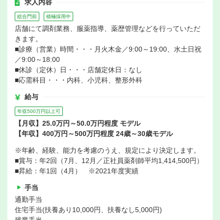
求人内容
総合門前
積極採用中
店舗にて調剤業務、服薬指導、薬歴管理などを行っていただ
きます。
■診療（営業）時間・・・月火木金／9:00～19:00、水土日祝
／9:00～18:00
■休診（定休）日・・・店舗定休日：なし
■応需科目・・・内科、小児科、整形外科
給与
年収500万円以上可
【月収】25.0万円～50.0万円程度 モデル
【年収】400万円～500万円程度 24歳～30歳モデル
※年齢、経験、能力を考慮のうえ、規定により決定します。
■賞与：年2回（7月、12月／正社員薬剤師平均1,414,500円）
■昇給：年1回（4月） ※2021年度実績
手当
通勤手当
住宅手当(扶養あり10,000円、扶養なし5,000円)