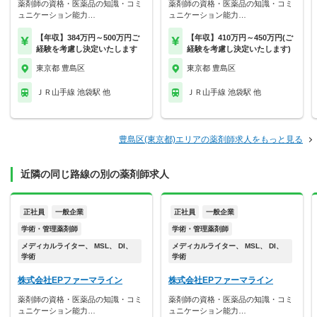
薬剤師の資格・医薬品の知識・コミ
薬剤師の資格・医薬品の知識・コミ
ュニケーション能力…
ュニケーション能力…
【年収】384万円～500万円ご
【年収】410万円～450万円(ご
経験を考慮し決定いたします
経験を考慮し決定いたします)
東京都 豊島区
東京都 豊島区
ＪＲ山手線 池袋駅 他
ＪＲ山手線 池袋駅 他
豊島区(東京都)エリアの薬剤師求人をもっと見る
近隣の同じ路線の別の薬剤師求人
正社員
一般企業
正社員
一般企業
学術・管理薬剤師
学術・管理薬剤師
メディカルライター、 MSL、 DI、
メディカルライター、 MSL、 DI、
学術
学術
株式会社EPファーマライン
株式会社EPファーマライン
薬剤師の資格・医薬品の知識・コミ
薬剤師の資格・医薬品の知識・コミ
ュニケーション能力…
ュニケーション能力…