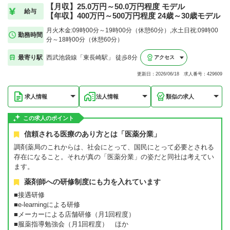
【月収】25.0万円～50.0万円程度 モデル
給与
【年収】400万円～500万円程度 24歳～30歳モデル
月火木金:09時00分～19時00分（休憩60分）,水土日祝:09時00
勤務時間
分～18時00分（休憩60分）
最寄り駅
西武池袋線「東長崎駅」 徒歩8分
アクセス
更新日：2026/06/18 求人番号：429609
求人情報
法人情報
類似の求人
この求人のポイント
信頼される医療のあり方とは「医薬分業」
調剤薬局のこれからは、社会にとって、国民にとって必要とされる
存在になること。それが真の「医薬分業」の姿だと同社は考えてい
ます。
薬剤師への研修制度にも力を入れています
■接遇研修
■e-learningによる研修
■メーカーによる店舗研修（月1回程度）
■服薬指導勉強会（月1回程度） ほか