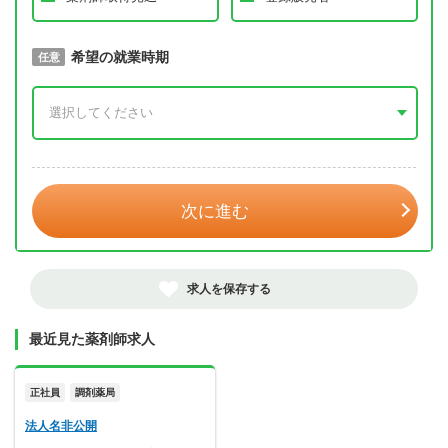
取得予定年
希望の就業時期
必須
任意
年 3月
次に進む
求人を保存する
最近見た薬剤師求人
正社員
調剤薬局
法人名非公開