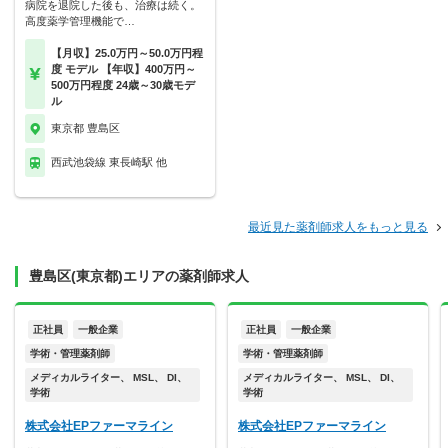
病院を退院した後も、治療は続く。
高度薬学管理機能で…
【月収】25.0万円～50.0万円程
度 モデル 【年収】400万円～
500万円程度 24歳～30歳モデ
ル
東京都 豊島区
西武池袋線 東長崎駅 他
最近見た薬剤師求人をもっと見る
豊島区(東京都)エリアの薬剤師求人
正社員
一般企業
正社員
一般企業
学術・管理薬剤師
学術・管理薬剤師
メディカルライター、 MSL、 DI、
メディカルライター、 MSL、 DI、
学術
学術
株式会社EPファーマライン
株式会社EPファーマライン