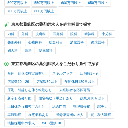
500万円以上
550万円以上
600万円以上
650万円以上
700万円以上
800万円以上
東京都葛飾区の薬剤師求人を処方科目で探す
内科
外科
皮膚科
耳鼻科
眼科
精神科
小児科
整形外科
心療内科
総合科目
消化器科
循環器科
婦人科
歯科
泌尿器科
東京都葛飾区の薬剤師求人をこだわり条件で探す
産休・育休取得実績有り
スキルアップ
店舗数1～9
店舗数10～29
店舗数30以上
年間休日120日以上
原則、引越しを伴う転勤なし
未経験者も応募可能
新卒も応募可能
住宅補助（手当）あり
残業月10ｈ以下
土日休み（相談可含む）
総合門前
管理職候補
駅チカ
車通勤可
在宅業務あり
登録販売者の求人
夏～秋入職可
積極採用中の求人
WEB面接OK