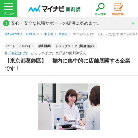
!
安心・安全な転職サポートの提供に努めます。
薬剤師の求人・転職TOP
東京都
葛飾区
株式会社ぱぱす どらっぐぱぱす 奥戸店の薬
パート・アルバイト
調剤薬局
ドラッグストア（調剤併設）
株式会社ぱぱす
どらっぐぱぱす 奥戸店の薬剤師求人
【東京都葛飾区】 都内に集中的に店舗展開する企業
です！