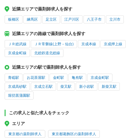
近隣エリアで薬剤師求人を探す
板橋区
練馬区
足立区
江戸川区
八王子市
立川市
近隣エリアの路線で薬剤師求人を探す
ＪＲ総武線
ＪＲ常磐線(上野－仙台)
京成本線
京成押上線
京成金町線
北総鉄道北総線
近隣エリアの駅で薬剤師求人を探す
青砥駅
お花茶屋駅
金町駅
亀有駅
京成金町駅
京成高砂駅
京成立石駅
柴又駅
新小岩駅
新柴又駅
堀切菖蒲園駅
この求人と似た求人をチェック
エリア
東京都の薬剤師求人
東京都葛飾区の薬剤師求人