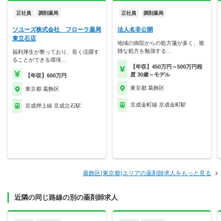
正社員
調剤薬局
正社員
調剤薬局
ソユーズ株式会社 フローラ薬局
法人名非公開
東立石店
地域の病院からの処方箋が多く、複
雑な処方を勉強する…
福利厚生が整っており、長く活躍す
ることができる環境…
【年収】450万円～500万円程
度 30歳～モデル
【年収】600万円
東京都 葛飾区
東京都 葛飾区
京成金町線 京成金町駅
京成押上線 京成立石駅
葛飾区(東京都)エリアの薬剤師求人をもっと見る
近隣の同じ路線の別の薬剤師求人