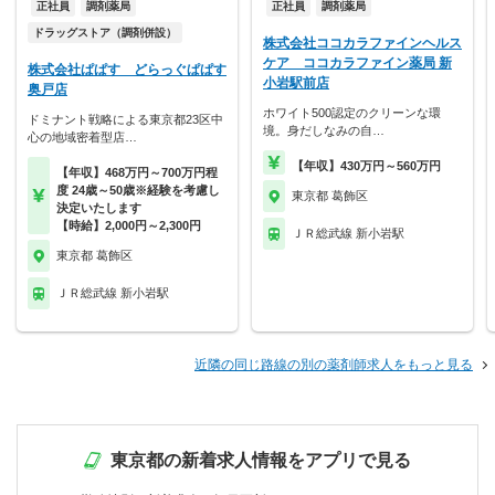
正社員
調剤薬局
正社員
調剤薬局
ドラッグストア（調剤併設）
株式会社ココカラファインヘルス
ケア ココカラファイン薬局 新
株式会社ぱぱす どらっぐぱぱす
小岩駅前店
奥戸店
ホワイト500認定のクリーンな環
ドミナント戦略による東京都23区中
境。身だしなみの自…
心の地域密着型店…
【年収】430万円～560万円
【年収】468万円～700万円程
度 24歳～50歳※経験を考慮し
東京都 葛飾区
決定いたします
【時給】2,000円～2,300円
ＪＲ総武線 新小岩駅
東京都 葛飾区
ＪＲ総武線 新小岩駅
近隣の同じ路線の別の薬剤師求人をもっと見る
東京都の新着求人情報をアプリで見る