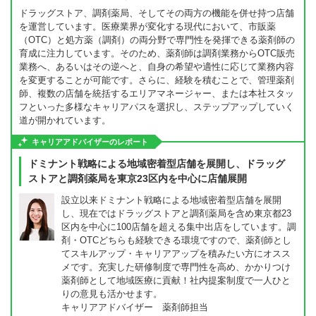
ドラッグストア、調剤薬局、そしてその両方の機能を併せ持つ店舗
を運営しています。医療業界が変化する現代において、市販薬
（OTC）と処方薬（調剤）の両分野で専門性を発揮できる薬剤師の
育成に注力しています。そのため、薬剤師は調剤業務からOTC販売
業務へ、あるいはその逆へと、自身の希望や適性に応じて業務内容
を変更することが可能です。さらに、経験を積むことで、管理薬剤
師、複数の店舗を統括するエリアマネージャー、または本社スタッ
フといった多様なキャリアパスを選択し、ステップアップしていく
道が開かれています。
キャリアアドバイザーのレポート
ドミナント戦略による地域密着型店舗を展開し、ドラッグ
ストアと調剤薬局を東京23区内を中心に店舗展開
設立以来ドミナント戦略による地域密着型店舗を展開
し、現在ではドラッグストアと調剤薬局を含め東京都23
区内を中心に100店舗を超える集中出店をしています。調
剤・OTCどちらも経験できる環境ですので、薬剤師とし
てスキルアップ・キャリアアップを積みたい方にオスス
メです。充実した研修制度で専門性を高め、かかりつけ
薬剤師として地域医療に貢献！社内提案制度で一人ひと
りの意見も活かせます。
キャリアアドバイザー 薬剤師担当