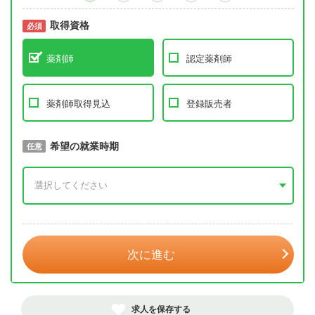
取得資格
必須
必須
薬剤師
認定薬剤師
薬剤師取得見込
登録販売者
取得予定年
希望の就業時期
必須
任意
年 3月
次に進む
求人を保存する