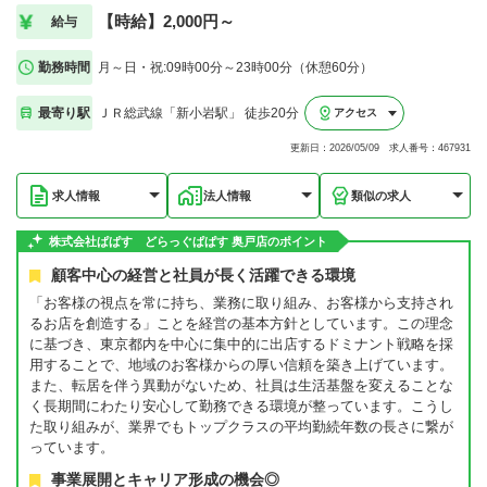
【時給】2,000円～
給与
勤務時間
月～日・祝:09時00分～23時00分（休憩60分）
最寄り駅
ＪＲ総武線「新小岩駅」 徒歩20分
アクセス
更新日：2026/05/09 求人番号：467931
求人情報
法人情報
類似の求人
株式会社ぱぱす どらっぐぱぱす 奥戸店のポイント
顧客中心の経営と社員が長く活躍できる環境
「お客様の視点を常に持ち、業務に取り組み、お客様から支持され
るお店を創造する」ことを経営の基本方針としています。この理念
に基づき、東京都内を中心に集中的に出店するドミナント戦略を採
用することで、地域のお客様からの厚い信頼を築き上げています。
また、転居を伴う異動がないため、社員は生活基盤を変えることな
く長期間にわたり安心して勤務できる環境が整っています。こうし
た取り組みが、業界でもトップクラスの平均勤続年数の長さに繋が
っています。
事業展開とキャリア形成の機会◎