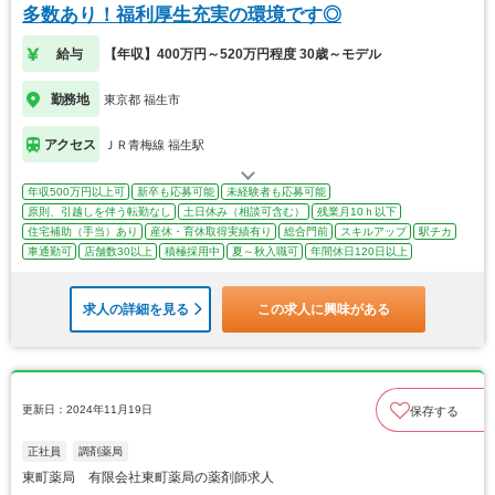
多数あり！福利厚生充実の環境です◎
給与
【年収】400万円～520万円程度 30歳～モデル
勤務地
東京都 福生市
アクセス
ＪＲ青梅線 福生駅
年収500万円以上可
新卒も応募可能
未経験者も応募可能
原則、引越しを伴う転勤なし
土日休み（相談可含む）
残業月10ｈ以下
住宅補助（手当）あり
産休・育休取得実績有り
総合門前
スキルアップ
駅チカ
車通勤可
店舗数30以上
積極採用中
夏～秋入職可
年間休日120日以上
求人の詳細を見る
この求人に興味がある
更新日：2024年11月19日
保存する
正社員
調剤薬局
東町薬局 有限会社東町薬局の薬剤師求人