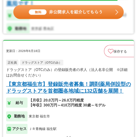
更新日：2026年6月18日
保存する
正社員
ドラッグストア（OTCのみ）
ドラッグストア（OTCのみ）の登録販売者の求人（法人名非公開 ※詳細
はお問合せください）
【東京都福生市】登録販売者募集！調剤薬局併設型の
ドラッグストアを首都圏各地域に132店舗を展開！
【月収】20.0万円～26.0万円程度
給与
【年収】300万円～410万円程度 30歳～モデル
勤務地
東京都 福生市
アクセス
ＪＲ青梅線 福生駅