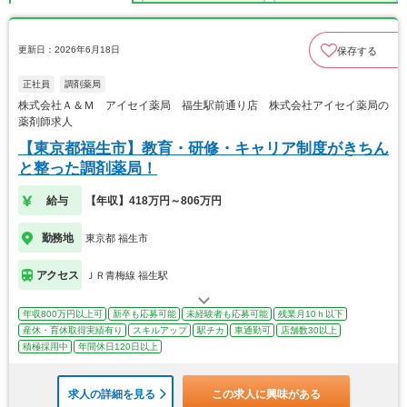
更新日：2026年6月18日
保存する
正社員
調剤薬局
株式会社Ａ＆Ｍ アイセイ薬局 福生駅前通り店 株式会社アイセイ薬局の
薬剤師求人
【東京都福生市】教育・研修・キャリア制度がきちん
と整った調剤薬局！
給与
【年収】418万円～806万円
勤務地
東京都 福生市
アクセス
ＪＲ青梅線 福生駅
年収800万円以上可
新卒も応募可能
未経験者も応募可能
残業月10ｈ以下
産休・育休取得実績有り
スキルアップ
駅チカ
車通勤可
店舗数30以上
積極採用中
年間休日120日以上
求人の詳細を見る
この求人に興味がある