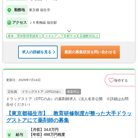
勤務地
東京都 福生市
アクセス
ＪＲ青梅線 福生駅
産休・育休取得実績有り
スキルアップ
駅チカ
店舗数30以上
求人の詳細を見る
最新の募集状況を問い合わせる
更新日：2026年7月14日
保存する
正社員
ドラッグストア（OTCのみ）
募集停止
ドラッグストア（OTCのみ）の薬剤師求人（法人名非公開 ※詳細はお問
合せください）
【東京都福生市】 教育研修制度が整った大手ドラッ
グストアにて薬剤師の募集
【月収】34.0万円
給与
【年収】498万円程度