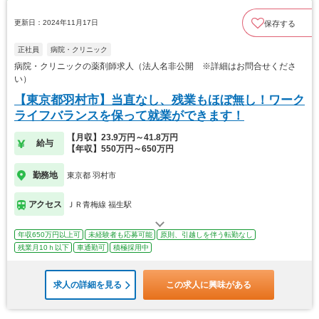
更新日：2024年11月17日
保存する
正社員
病院・クリニック
病院・クリニックの薬剤師求人（法人名非公開 ※詳細はお問合せくださ
い）
【東京都羽村市】当直なし、残業もほぼ無し！ワーク
ライフバランスを保って就業ができます！
【月収】23.9万円～41.8万円
給与
【年収】550万円～650万円
勤務地
東京都 羽村市
アクセス
ＪＲ青梅線 福生駅
年収650万円以上可
未経験者も応募可能
原則、引越しを伴う転勤なし
残業月10ｈ以下
車通勤可
積極採用中
求人の詳細を見る
この求人に興味がある