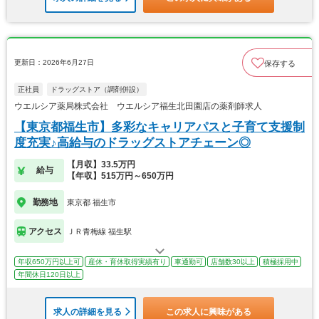
更新日：2026年6月27日
保存する
正社員
ドラッグストア（調剤併設）
ウエルシア薬局株式会社 ウエルシア福生北田園店の薬剤師求人
【東京都福生市】多彩なキャリアパスと子育て支援制
度充実♪高給与のドラッグストアチェーン◎
【月収】33.5万円
給与
【年収】515万円～650万円
勤務地
東京都 福生市
アクセス
ＪＲ青梅線 福生駅
年収650万円以上可
産休・育休取得実績有り
車通勤可
店舗数30以上
積極採用中
年間休日120日以上
求人の詳細を見る
この求人に興味がある