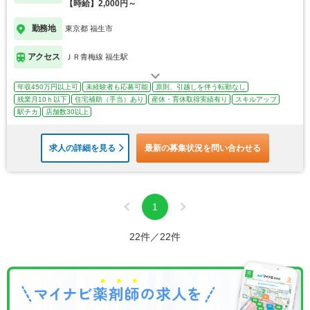
【時給】2,000円～
勤務地
東京都 福生市
アクセス
ＪＲ青梅線 福生駅
年収450万円以上可
未経験者も応募可能
原則、引越しを伴う転勤なし
残業月10ｈ以下
住宅補助（手当）あり
産休・育休取得実績有り
スキルアップ
駅チカ
店舗数30以上
求人の詳細を見る
最新の募集状況を問い合わせる
1
22件／22件