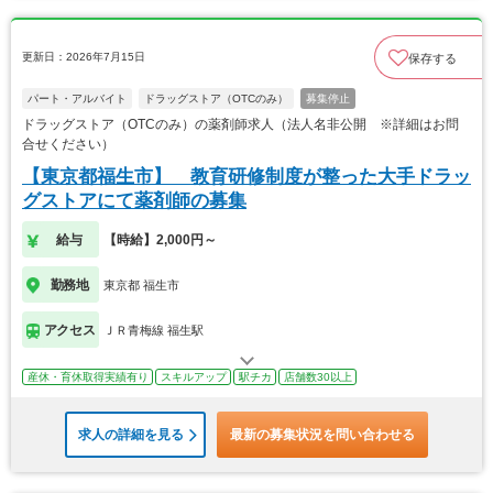
更新日：2026年7月15日
保存する
パート・アルバイト
ドラッグストア（OTCのみ）
募集停止
ドラッグストア（OTCのみ）の薬剤師求人（法人名非公開 ※詳細はお問
合せください）
【東京都福生市】 教育研修制度が整った大手ドラッ
グストアにて薬剤師の募集
給与
【時給】2,000円～
勤務地
東京都 福生市
アクセス
ＪＲ青梅線 福生駅
産休・育休取得実績有り
スキルアップ
駅チカ
店舗数30以上
求人の詳細を見る
最新の募集状況を問い合わせる