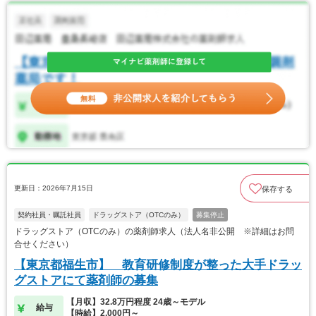
更新日：2026年7月15日
保存する
契約社員・嘱託社員
ドラッグストア（OTCのみ）
募集停止
ドラッグストア（OTCのみ）の薬剤師求人（法人名非公開 ※詳細はお問
合せください）
【東京都福生市】 教育研修制度が整った大手ドラッ
グストアにて薬剤師の募集
【月収】32.8万円程度 24歳～モデル
給与
【時給】2,000円～