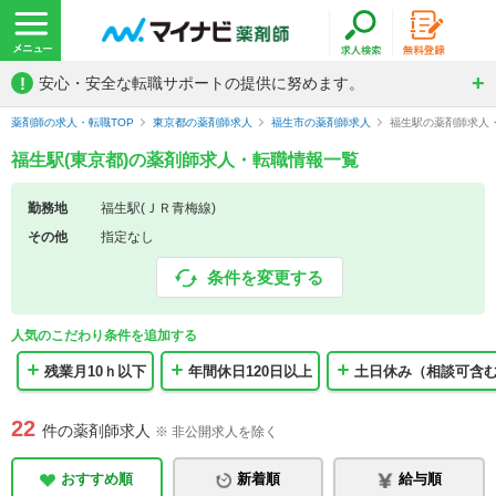
!
安心・安全な転職サポートの提供に努めます。
薬剤師の求人・転職TOP
東京都の薬剤師求人
福生市の薬剤師求人
福生駅の薬剤師求人
福生駅(東京都)の薬剤師求人・転職情報一覧
勤務地
福生駅(ＪＲ青梅線)
その他
指定なし
条件を変更する
人気のこだわり条件を追加する
残業月10ｈ以下
年間休日120日以上
土日休み（相談可含
22
件の薬剤師求人
※ 非公開求人を除く
おすすめ順
新着順
給与順