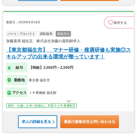
更新日：2026年6月18日
保存する
パート・アルバイト
調剤薬局
募集停止
加藤薬局 福生店 株式会社加藤の薬剤師求人
【東京都福生市】 マナー研修・接遇研修も実施◎ス
キルアップの出来る環境が整っています！
給与
【時給】2,000円～2,500円
勤務地
東京都 福生市
アクセス
ＪＲ青梅線 福生駅
原則、引越しを伴う転勤なし
駅チカ
車通勤可
求人の詳細を見る
最新の募集状況を問い合わせる