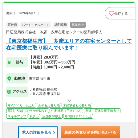
更新日：2026年6月18日
保存する
正社員
パート・アルバイト
調剤薬局
募集停止
田辺薬局株式会社 本店・多摩在宅センターの薬剤師求人
【東京都福生市】 多摩エリアの在宅センターとして
在宅医療に取り組んでいます！
【月収】28.0万円
給与
【年収】392万円～550万円
【時給】1,900円～2,400円
勤務地
東京都 福生市
ＪＲ青梅線 福生駅
アクセス
ＪＲ八高線 東福生駅
年収550万円以上可
新卒も応募可能
未経験者も応募可能
原則、引越しを伴う転勤なし
住宅補助（手当）あり
産休・育休取得実績有り
スキルアップ
駅チカ
店舗数30以上
年間休日120日以上
求人の詳細を見る
最新の募集状況を問い合わせる