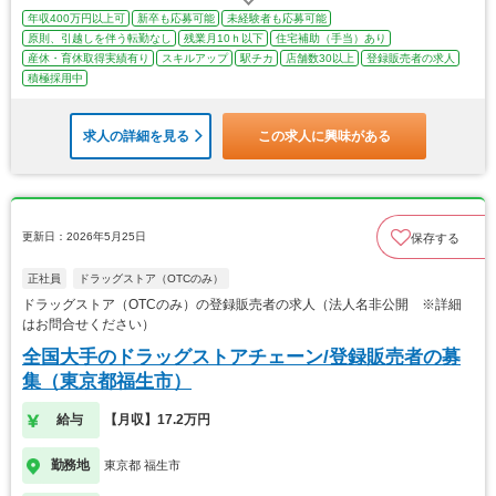
年収400万円以上可
新卒も応募可能
未経験者も応募可能
原則、引越しを伴う転勤なし
残業月10ｈ以下
住宅補助（手当）あり
産休・育休取得実績有り
スキルアップ
駅チカ
店舗数30以上
登録販売者の求人
積極採用中
求人の詳細を見る
この求人に興味がある
更新日：2026年5月25日
保存する
正社員
ドラッグストア（OTCのみ）
ドラッグストア（OTCのみ）の登録販売者の求人（法人名非公開 ※詳細
はお問合せください）
全国大手のドラッグストアチェーン/登録販売者の募
集（東京都福生市）
給与
【月収】17.2万円
勤務地
東京都 福生市