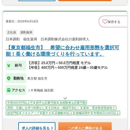
更新日：2026年6月18日
保存する
正社員
調剤薬局
日本調剤 福生薬局 日本調剤株式会社の薬剤師求人
【東京都福生市】 希望に合わせ雇用形態を選択可
能！長く働ける環境づくりを行っています。
【月収】25.0万円～50.0万円程度 モデル
給与
【年収】400万円～500万円程度 24歳～30歳モデル
勤務地
東京都 福生市
アクセス
ＪＲ青梅線 福生駅
年収500万円以上可
新卒も応募可能
未経験者も応募可能
原則、引越しを伴う転勤なし
土日休み（相談可含む）
産休・育休取得実績有り
総合門前
スキルアップ
駅チカ
店舗数30以上
積極採用中
年間休日120日以上
求人の詳細を見る
この求人に興味がある