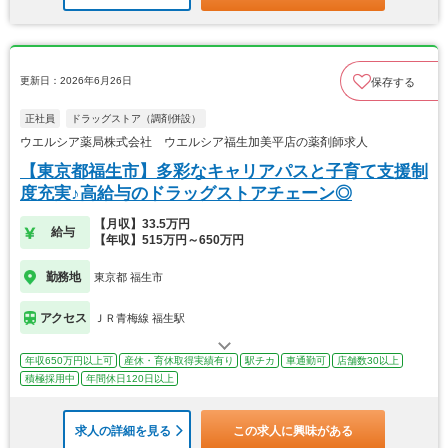
更新日：2026年6月26日
保存する
正社員
ドラッグストア（調剤併設）
ウエルシア薬局株式会社 ウエルシア福生加美平店の薬剤師求人
【東京都福生市】多彩なキャリアパスと子育て支援制
度充実♪高給与のドラッグストアチェーン◎
【月収】33.5万円
給与
【年収】515万円～650万円
勤務地
東京都 福生市
アクセス
ＪＲ青梅線 福生駅
年収650万円以上可
産休・育休取得実績有り
駅チカ
車通勤可
店舗数30以上
積極採用中
年間休日120日以上
求人の詳細を見る
この求人に興味がある