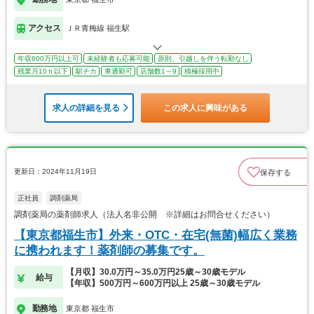
アクセス
ＪＲ青梅線 福生駅
年収600万円以上可
未経験者も応募可能
原則、引越しを伴う転勤なし
残業月10ｈ以下
駅チカ
車通勤可
店舗数1～9
積極採用中
求人の詳細を見る
この求人に興味がある
更新日：2024年11月19日
保存する
正社員
調剤薬局
調剤薬局の薬剤師求人（法人名非公開 ※詳細はお問合せください）
【東京都福生市】外来・OTC・在宅(無菌)幅広く業務
に携われます！薬剤師の募集です。
【月収】30.0万円～35.0万円25歳～30歳モデル
給与
【年収】500万円～600万円以上 25歳～30歳モデル
勤務地
東京都 福生市