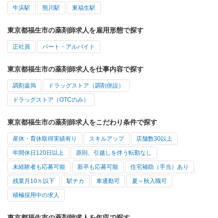
牛浜駅
熊川駅
東福生駅
東京都福生市の薬剤師求人を雇用形態で探す
正社員
パート・アルバイト
東京都福生市の薬剤師求人を仕事内容で探す
調剤薬局
ドラッグストア（調剤併設）
ドラッグストア（OTCのみ）
東京都福生市の薬剤師求人をこだわり条件で探す
産休・育休取得実績有り
スキルアップ
店舗数30以上
年間休日120日以上
原則、引越しを伴う転勤なし
未経験者も応募可能
新卒も応募可能
住宅補助（手当）あり
残業月10ｈ以下
駅チカ
車通勤可
夏～秋入職可
積極採用中の求人
東京都福生市の薬剤師求人を年収で探す