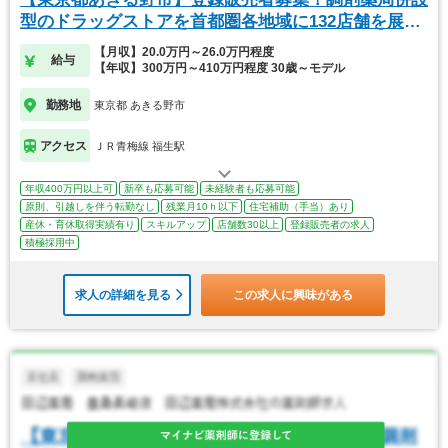
型のドラッグストアを首都圏各地域に132店舗を展
開！
【月収】20.0万円～26.0万円程度
給与
【年収】300万円～410万円程度 30歳～モデル
勤務地
東京都 あきる野市
アクセス
ＪＲ青梅線 福生駅
年収400万円以上可
新卒も応募可能
未経験者も応募可能
原則、引越しを伴う転勤なし
残業月10ｈ以下
住宅補助（手当）あり
産休・育休取得実績有り
スキルアップ
店舗数30以上
登録販売者の求人
積極採用中
求人の詳細を見る
この求人に興味がある