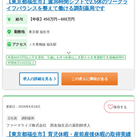
【東京都福生市】週36時間シフトで2.5休のワークラ
イフバランスを整えて働ける調剤薬局です
給与
【年収】450万円～600万円
勤務地
東京都 福生市
アクセス
ＪＲ青梅線 福生駅
年収600万円以上可
原則、引越しを伴う転勤なし
駅チカ
車通勤可
積極採用中
年間休日120日以上
求人の詳細を見る
この求人に興味がある
更新日：2026年6月18日
保存する
正社員
調剤薬局
ファーマライズ株式会社 西友福生店の薬剤師求人
【東京都福生市】育児休暇・産前産後休暇の取得実績