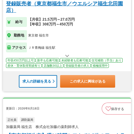
登録販売者（東京都福生市／ウエルシア福生北田園
店）
【月収】21.5万円～27.0万円
給与
【年収】308万円～450万円
勤務地
東京都 福生市
アクセス
ＪＲ青梅線 福生駅
年収450万円以上可
新卒も応募可能
未経験者も応募可能
住宅補助（手当）あり
産休・育休取得実績有り
店舗数30以上
登録販売者の求人
積極採用中
求人の詳細を見る
この求人に興味がある
更新日：2026年6月18日
保存する
正社員
調剤薬局
加藤薬局 福生店 株式会社加藤の薬剤師求人