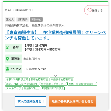
更新日：2026年6月18日
保存する
正社員
調剤薬局
募集停止
田辺薬局株式会社 福生加美店の薬剤師求人
【東京都福生市】 在宅業務を積極展開！クリーンベ
ンチも稼働しています。
【月収】28.0万円
給与
【年収】392万円～550万円
勤務地
東京都 福生市
アクセス
ＪＲ青梅線 福生駅
年収550万円以上可
新卒も応募可能
未経験者も応募可能
原則、引越しを伴う転勤なし
住宅補助（手当）あり
産休・育休取得実績有り
スキルアップ
店舗数30以上
年間休日120日以上
求人の詳細を見る
最新の募集状況を問い合わせる