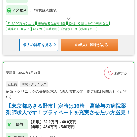
アクセス
ＪＲ青梅線 福生駅
年収600万円以上可
未経験者も応募可能
原則、引越しを伴う転勤なし
残業月10ｈ以下
駅チカ
車通勤可
店舗数1～9
積極採用中
求人の詳細を見る
この求人に興味がある
更新日：2025年1月28日
保存する
正社員
病院・クリニック
病院・クリニックの薬剤師求人（法人名非公開 ※詳細はお問合せくださ
い）
【東京都あきる野市】定時は16時！高給与の病院薬
剤師求人です！プライベートを充実させたい方必見！
【月収】32.0万円～40.0万円
給与
【年収】464万円～540万円