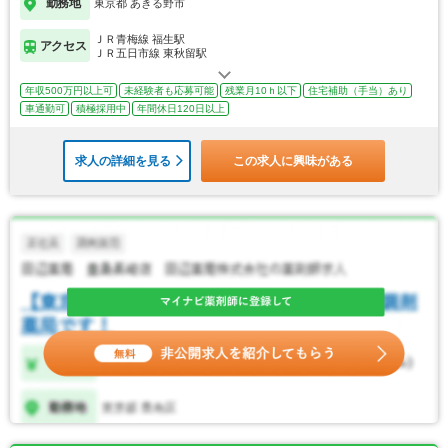
勤務地
東京都 あきる野市
ＪＲ青梅線 福生駅
アクセス
ＪＲ五日市線 東秋留駅
年収500万円以上可
未経験者も応募可能
残業月10ｈ以下
住宅補助（手当）あり
車通勤可
積極採用中
年間休日120日以上
求人の詳細を見る
この求人に興味がある