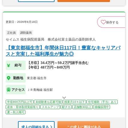
更新日：2026年6月18日
保存する
正社員
調剤薬局
セイムス 福生病院前薬局 株式会社富士薬品の薬剤師求人
【東京都福生市】年間休日117日！豊富なキャリアパ
スと充実した福利厚生が魅力◎
【月収】34.4万円～59.2万円諸手当含む
給与
【年収】487万円～849万円
勤務地
東京都 福生市
アクセス
ＪＲ青梅線 福生駅
年収800万円以上可
未経験者も応募可能
残業月10ｈ以下
住宅補助（手当）あり
産休・育休取得実績有り
スキルアップ
駅チカ
店舗数30以上
積極採用中
夏～秋入職可
求人の詳細を見る
この求人に興味がある