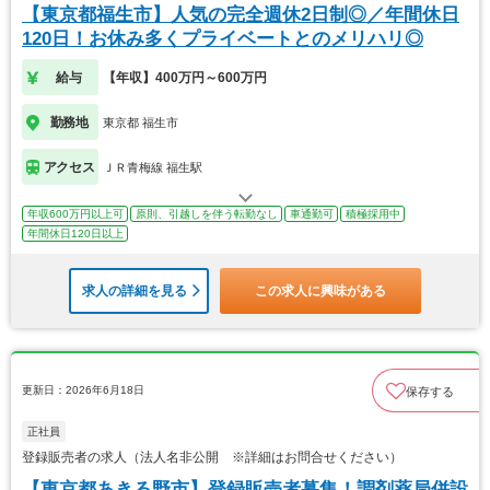
【東京都福生市】人気の完全週休2日制◎／年間休日
120日！お休み多くプライベートとのメリハリ◎
給与
【年収】400万円～600万円
勤務地
東京都 福生市
アクセス
ＪＲ青梅線 福生駅
年収600万円以上可
原則、引越しを伴う転勤なし
車通勤可
積極採用中
年間休日120日以上
求人の詳細を見る
この求人に興味がある
更新日：2026年6月18日
保存する
正社員
登録販売者の求人（法人名非公開 ※詳細はお問合せください）
【東京都あきる野市】登録販売者募集！調剤薬局併設