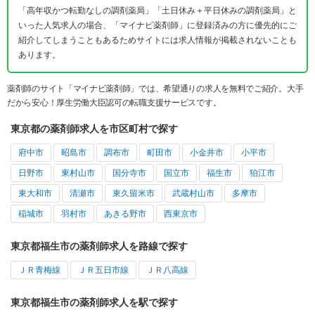
「高年収かつ転勤なしの調剤薬局」「土日休み＋平日休みの調剤薬局」と
いった人気求人の場合、「マイナビ薬剤師」に登録済みの方に優先的にご
紹介してしまうこともあるためサイトには求人情報が掲載されないことも
あります。
薬剤師のサイト「マイナビ薬剤師」では、希望通りの求人を無料でご紹介。大手
だから安心！厚生労働大臣認可の転職支援サービスです。
東京都の薬剤師求人を市区町村で探す
府中市
昭島市
調布市
町田市
小金井市
小平市
日野市
東村山市
国分寺市
国立市
福生市
狛江市
東大和市
清瀬市
東久留米市
武蔵村山市
多摩市
稲城市
羽村市
あきる野市
西東京市
東京都福生市の薬剤師求人を路線で探す
ＪＲ青梅線
ＪＲ五日市線
ＪＲ八高線
東京都福生市の薬剤師求人を駅で探す