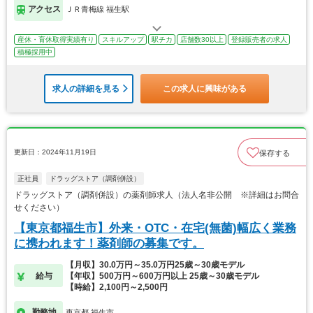
アクセス
ＪＲ青梅線 福生駅
産休・育休取得実績有り
スキルアップ
駅チカ
店舗数30以上
登録販売者の求人
積極採用中
求人の詳細を見る
この求人に興味がある
更新日：2024年11月19日
保存する
正社員
ドラッグストア（調剤併設）
ドラッグストア（調剤併設）の薬剤師求人（法人名非公開 ※詳細はお問合
せください）
【東京都福生市】外来・OTC・在宅(無菌)幅広く業務
に携われます！薬剤師の募集です。
【月収】30.0万円～35.0万円25歳～30歳モデル
給与
【年収】500万円～600万円以上 25歳～30歳モデル
【時給】2,100円～2,500円
勤務地
東京都 福生市