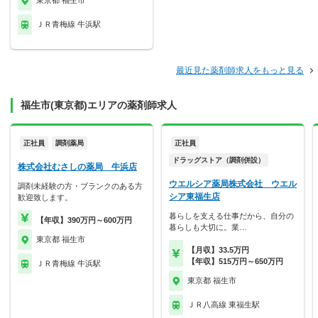
東京都 福生市
ＪＲ青梅線 牛浜駅
最近見た薬剤師求人をもっと見る
福生市(東京都)エリアの薬剤師求人
正社員
調剤薬局
正社員
ドラッグストア（調剤併設）
株式会社むさしの薬局 牛浜店
ウエルシア薬局株式会社 ウエル
調剤未経験の方・ブランクのある方
シア東福生店
歓迎致します。
暮らしを支える仕事だから、自分の
【年収】390万円～600万円
暮らしも大切に。業…
東京都 福生市
【月収】33.5万円
【年収】515万円～650万円
ＪＲ青梅線 牛浜駅
東京都 福生市
ＪＲ八高線 東福生駅