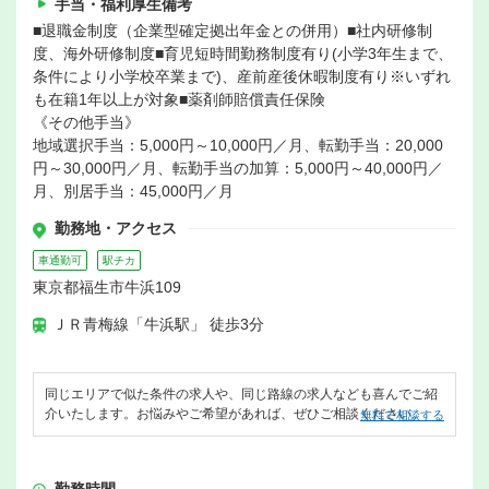
手当・福利厚生備考
■退職金制度（企業型確定拠出年金との併用）■社内研修制
度、海外研修制度■育児短時間勤務制度有り(小学3年生まで、
条件により小学校卒業まで)、産前産後休暇制度有り※いずれ
も在籍1年以上が対象■薬剤師賠償責任保険
《その他手当》
地域選択手当：5,000円～10,000円／月、転勤手当：20,000
円～30,000円／月、転勤手当の加算：5,000円～40,000円／
月、別居手当：45,000円／月
勤務地・アクセス
車通勤可
駅チカ
東京都福生市牛浜109
ＪＲ青梅線「牛浜駅」 徒歩3分
同じエリアで似た条件の求人や、同じ路線の求人なども喜んでご紹
介いたします。お悩みやご希望があれば、ぜひご相談ください。
無料で相談する