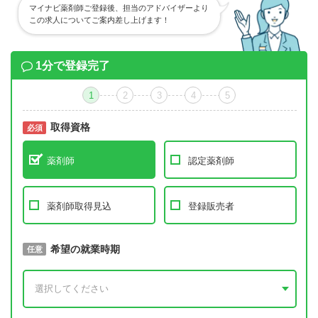
マイナビ薬剤師ご登録後、担当のアドバイザーより
この求人についてご案内差し上げます！
1分で登録完了
1
2
3
4
5
取得資格
必須
必須
薬剤師
認定薬剤師
薬剤師取得見込
登録販売者
取得予定年
希望の就業時期
必須
任意