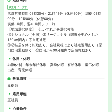
勤務時間
残業月10ｈ以下
店舗営業時間:08時30分～21時45分（休憩60分）,調剤:09時
00分～19時00分（休憩60分）
実働8時間、週40時間シフト制
【地域選択制度】下記いずれかを選択可能
①ナショナル（全国）②リージョナル（関東を中心とした
150km圏内）③自宅通勤
①②転居を伴う転勤あり。会社規程により社宅適用あり（原
則自宅通勤除く）③自宅から90分圏内で店舗異動あり
休日・休暇
4週9休制 年末年始休暇 夏季休暇 有給休暇 慶弔休暇
出産・育児休暇
募集職種
薬剤師
雇用形態
正社員
応募条件