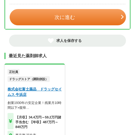
年 3月
次に進む
求人を保存する
最近見た薬剤師求人
正社員
ドラッグストア（調剤併設）
株式会社富士薬品 ドラッグセイ
ムス 牛浜店
創業1930年の安定企業！残業月10時
間以下×復帰…
【月収】34.4万円～59.2万円諸
手当含む 【年収】487万円～
849万円