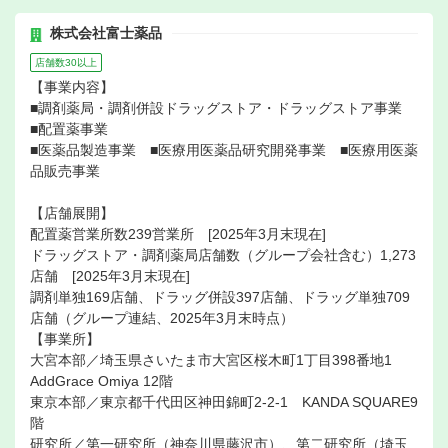
株式会社富士薬品
店舗数30以上
【事業内容】
■調剤薬局・調剤併設ドラッグストア・ドラッグストア事業
■配置薬事業
■医薬品製造事業 ■医療用医薬品研究開発事業 ■医療用医薬
品販売事業
【店舗展開】
配置薬営業所数239営業所 [2025年3月末現在]
ドラッグストア・調剤薬局店舗数（グループ会社含む）1,273
店舗 [2025年3月末現在]
調剤単独169店舗、ドラッグ併設397店舗、ドラッグ単独709
店舗（グループ連結、2025年3月末時点）
【事業所】
大宮本部／埼玉県さいたま市大宮区桜木町1丁目398番地1
AddGrace Omiya 12階
東京本部／東京都千代田区神田錦町2-2-1 KANDA SQUARE9
階
研究所／第一研究所（神奈川県藤沢市）、第二研究所（埼玉