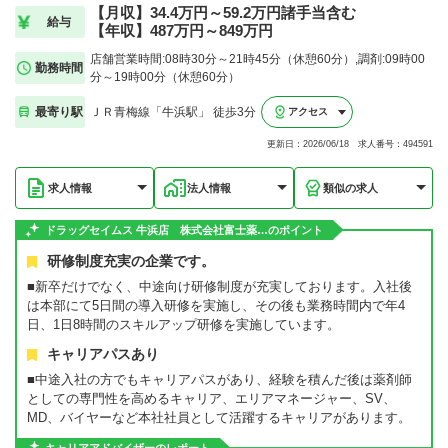
【月収】34.4万円～59.2万円諸手当含む
給与
【年収】487万円～849万円
店舗営業時間:08時30分～21時45分（休憩60分）,調剤:09時00
勤務時間
分～19時00分（休憩60分）
最寄り駅
ＪＲ青梅線「牛浜駅」 徒歩3分
アクセス
更新日：2026/06/18 求人番号：494591
求人情報
法人情報
類似の求人
ドラッグセイムス 牛浜店 株式会社富士薬…のポイント
研修制度充実の企業です。
■新卒だけでなく、中途向け研修制度が充実しております。入社後
は本部にて5日間の導入研修を実施し、その後も業務時間内で年4
日、1日8時間のスキルアップ研修を実施しています。
キャリアパスあり
■中途入社の方でもキャリアパスがあり、経験を積んだ後は薬剤師
としての専門性を高めるキャリア、エリアマネージャー、SV、
MD、バイヤーなど本社社員として活躍するキャリアがあります。