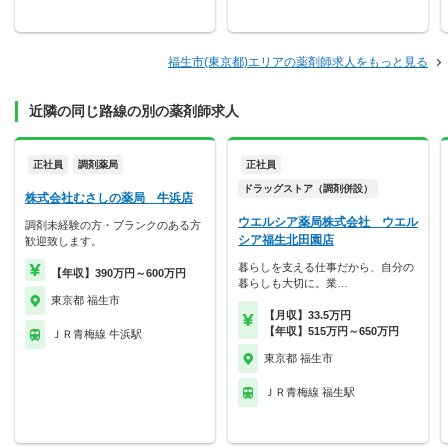
福生市(東京都)エリアの薬剤師求人をもっと見る
近隣の同じ路線の別の薬剤師求人
正社員
調剤薬局
正社員
ドラッグストア（調剤併設）
株式会社むさしの薬局 牛浜店
ウエルシア薬局株式会社 ウエル
調剤未経験の方・ブランクのある方
シア福生北田園店
歓迎致します。
暮らしを支える仕事だから、自分の
【年収】390万円～600万円
暮らしも大切に。業…
東京都 福生市
【月収】33.5万円
【年収】515万円～650万円
ＪＲ青梅線 牛浜駅
東京都 福生市
ＪＲ青梅線 福生駅