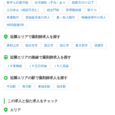
新卒も応募可能
住宅補助（手当）あり
残業月10ｈ以下
土日休み（相談可含む）
総合門前
管理職候補
駅チカ
車通勤可
登録販売者の求人
夏～秋入職可
積極採用中の求人
WEB面接OK
近隣エリアで薬剤師求人を探す
東村山市
国分寺市
国立市
狛江市
東大和市
清瀬市
近隣エリアの路線で薬剤師求人を探す
ＪＲ青梅線
ＪＲ五日市線
ＪＲ八高線
近隣エリアの駅で薬剤師求人を探す
牛浜駅
熊川駅
東福生駅
福生駅
この求人と似た求人をチェック
エリア