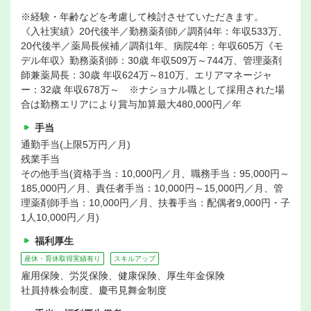
※経験・年齢などを考慮して検討させていただきます。
《入社実績》20代後半／勤務薬剤師／調剤4年：年収533万、
20代後半／薬局長候補／調剤1年、病院4年：年収605万《モ
デル年収》勤務薬剤師：30歳 年収509万～744万、管理薬剤
師兼薬局長：30歳 年収624万～810万、エリアマネージャ
ー：32歳 年収678万～ ※ナショナル職として採用された場
合は勤務エリアにより賞与加算最大480,000円／年
手当
通勤手当(上限5万円／月)
残業手当
その他手当(資格手当：10,000円／月、職務手当：95,000円～
185,000円／月、責任者手当：10,000円～15,000円／月、管
理薬剤師手当：10,000円／月、扶養手当：配偶者9,000円・子
1人10,000円／月)
福利厚生
産休・育休取得実績有り
スキルアップ
雇用保険、労災保険、健康保険、厚生年金保険
社員持株会制度、慶弔見舞金制度