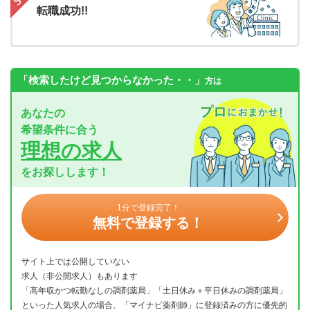
転職成功!!
「検索したけど見つからなかった・・」
方は
あなたの
希望条件に合う
理想の求人
をお探しします！
1分で登録完了！
無料で登録する！
サイト上では公開していない
求人（非公開求人）もあります
「高年収かつ転勤なしの調剤薬局」「土日休み＋平日休みの調剤薬局」
といった人気求人の場合、「マイナビ薬剤師」に登録済みの方に優先的