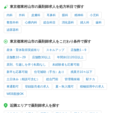
東京都東村山市の薬剤師求人を処方科目で探す
内科
外科
皮膚科
耳鼻科
眼科
精神科
小児科
整形外科
心療内科
総合科目
消化器科
婦人科
歯科
泌尿器科
東京都東村山市の薬剤師求人をこだわり条件で探す
産休・育休取得実績有り
スキルアップ
店舗数1～9
店舗数10～29
店舗数30以上
年間休日120日以上
原則、引越しを伴う転勤なし
未経験者も応募可能
新卒も応募可能
住宅補助（手当）あり
残業月10ｈ以下
土日休み（相談可含む）
総合門前
管理職候補
駅チカ
車通勤可
登録販売者の求人
夏～秋入職可
積極採用中の求人
WEB面接OK
近隣エリアで薬剤師求人を探す