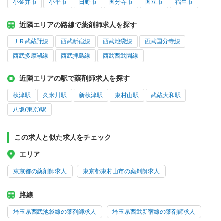
小金井市
小平市
日野市
国分寺市
国立市
福生市
近隣エリアの路線で薬剤師求人を探す
ＪＲ武蔵野線
西武新宿線
西武池袋線
西武国分寺線
西武多摩湖線
西武拝島線
西武西武園線
近隣エリアの駅で薬剤師求人を探す
秋津駅
久米川駅
新秋津駅
東村山駅
武蔵大和駅
八坂(東京)駅
この求人と似た求人をチェック
エリア
東京都の薬剤師求人
東京都東村山市の薬剤師求人
路線
埼玉県西武池袋線の薬剤師求人
埼玉県西武新宿線の薬剤師求人