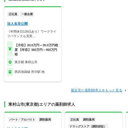
正社員
一般企業
法人名非公開
《年間休日126日あり》ワークライ
フバランスも充実…
【月収】20.0万円～30.0万円程
度 【年収】360万円～450万円
程
東京都 東村山市
西武池袋線 所沢駅 他
最近見た薬剤師求人をもっと見る
東村山市(東京都)エリアの薬剤師求人
パート・アルバイト
調剤薬局
正社員
調剤薬局
ドラッグストア（調剤併設）