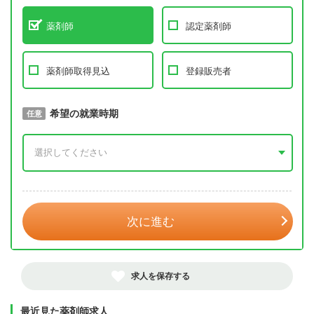
薬剤師
認定薬剤師
薬剤師取得見込
登録販売者
取得予定年
希望の就業時期
必須
任意
年 3月
次に進む
求人を保存する
最近見た薬剤師求人