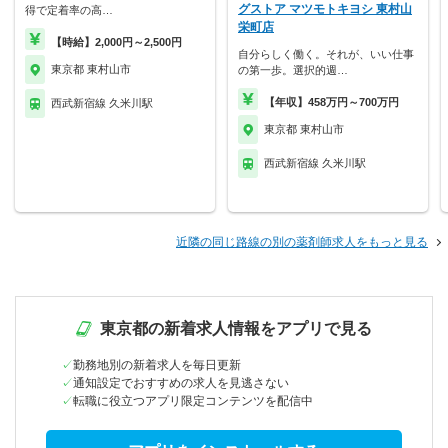
グストア マツモトキヨシ 東村山
得で定着率の高…
栄町店
【時給】2,000円～2,500円
自分らしく働く。それが、いい仕事
東京都 東村山市
の第一歩。選択的週…
【年収】458万円～700万円
西武新宿線 久米川駅
東京都 東村山市
西武新宿線 久米川駅
近隣の同じ路線の別の薬剤師求人をもっと見る
東京都の新着求人情報をアプリで見る
勤務地別の新着求人を毎日更新
通知設定でおすすめの求人を見逃さない
転職に役立つアプリ限定コンテンツを配信中