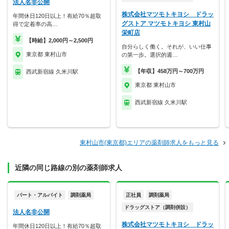
法人名非公開
株式会社マツモトキヨシ ドラッ
年間休日120日以上！有給70％超取
グストア マツモトキヨシ 東村山
得で定着率の高…
栄町店
【時給】2,000円～2,500円
自分らしく働く。それが、いい仕事
東京都 東村山市
の第一歩。選択的週…
【年収】458万円～700万円
西武新宿線 久米川駅
東京都 東村山市
西武新宿線 久米川駅
東村山市(東京都)エリアの薬剤師求人をもっと見る
近隣の同じ路線の別の薬剤師求人
パート・アルバイト
調剤薬局
正社員
調剤薬局
ドラッグストア（調剤併設）
法人名非公開
株式会社マツモトキヨシ ドラッ
年間休日120日以上！有給70％超取