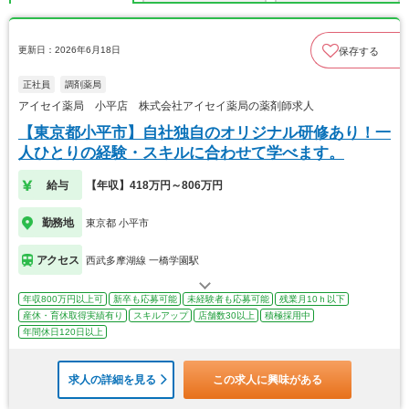
更新日：2026年6月18日
保存する
正社員
調剤薬局
アイセイ薬局 小平店 株式会社アイセイ薬局の薬剤師求人
【東京都小平市】自社独自のオリジナル研修あり！一
人ひとりの経験・スキルに合わせて学べます。
給与
【年収】418万円～806万円
勤務地
東京都 小平市
アクセス
西武多摩湖線 一橋学園駅
年収800万円以上可
新卒も応募可能
未経験者も応募可能
残業月10ｈ以下
産休・育休取得実績有り
スキルアップ
店舗数30以上
積極採用中
年間休日120日以上
求人の詳細を見る
この求人に興味がある