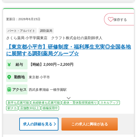
更新日：2026年6月15日
保存する
パート・アルバイト
調剤薬局
さくら薬局 小平学園東店 クラフト株式会社の薬剤師求人
【東京都小平市】研修制度・福利厚生充実◎全国各地
に展開する調剤薬局グループ☆
給与
【時給】2,000円～2,200円
勤務地
東京都 小平市
アクセス
西武多摩湖線 一橋学園駅
新卒も応募可能
未経験者も応募可能
産休・育休取得実績有り
スキルアップ
駅チカ
店舗数30以上
積極採用中
求人の詳細を見る
この求人に興味がある