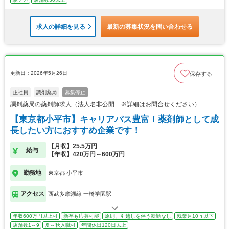
求人の詳細を見る
最新の募集状況を問い合わせる
更新日：2026年5月26日
保存する
正社員
調剤薬局
募集停止
調剤薬局の薬剤師求人（法人名非公開 ※詳細はお問合せください）
【東京都小平市】キャリアパス豊富！薬剤師として成
長したい方におすすめ企業です！
【月収】25.5万円
給与
【年収】420万円～600万円
勤務地
東京都 小平市
アクセス
西武多摩湖線 一橋学園駅
年収600万円以上可
新卒も応募可能
原則、引越しを伴う転勤なし
残業月10ｈ以下
店舗数1～9
夏～秋入職可
年間休日120日以上