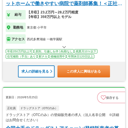
ットホームで働きやすい病院で薬剤師募集！＜正社員
＞
【月収】23.2万円～28.2万円程度
給与
【年収】359万円以上 モデル
勤務地
東京都 小平市
アクセス
西武多摩湖線 一橋学園駅
年収350万円以上可
原則、引越しを伴う転勤なし
残業月10ｈ以下
住宅補助（手当）あり
駅チカ
積極採用中
年間休日120日以上
求人の詳細を見る
この求人に興味がある
更新日：2026年5月25日
保存する
正社員
ドラッグストア（OTCのみ）
ドラッグストア（OTCのみ）の登録販売者の求人（法人名非公開 ※詳細
はお問合せください）