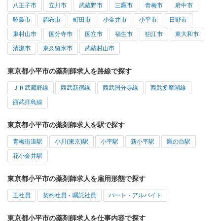
八王子市
立川市
武蔵野市
三鷹市
青梅市
府中市
昭島市
調布市
町田市
小金井市
小平市
日野市
東村山市
国分寺市
国立市
福生市
狛江市
東大和市
清瀬市
東久留米市
武蔵村山市
東京都小平市の薬剤師求人を路線で探す
ＪＲ武蔵野線
西武新宿線
西武国分寺線
西武多摩湖線
西武拝島線
東京都小平市の薬剤師求人を駅で探す
青梅街道駅
小川(東京)駅
小平駅
新小平駅
鷹の台駅
花小金井駅
東京都小平市の薬剤師求人を雇用形態で探す
正社員
契約社員・嘱託社員
パート・アルバイト
東京都小平市の薬剤師求人を仕事内容で探す