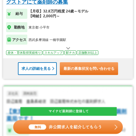
グストアにて薬剤師の募集
【月収】32.8万円程度 24歳～モデル
給与
【時給】2,000円～
勤務地
東京都 小平市
アクセス
西武多摩湖線 一橋学園駅
産休・育休取得実績有り
スキルアップ
駅チカ
店舗数30以上
求人の詳細を見る
最新の募集状況を問い合わせる