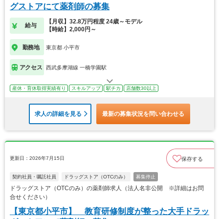
グストアにて薬剤師の募集
【月収】32.8万円程度 24歳～モデル
給与
【時給】2,000円～
勤務地
東京都 小平市
アクセス
西武多摩湖線 一橋学園駅
産休・育休取得実績有り
スキルアップ
駅チカ
店舗数30以上
求人の詳細を見る
最新の募集状況を問い合わせる
更新日：2026年7月15日
保存する
契約社員・嘱託社員
ドラッグストア（OTCのみ）
募集停止
ドラッグストア（OTCのみ）の薬剤師求人（法人名非公開 ※詳細はお問
合せください）
【東京都小平市】 教育研修制度が整った大手ドラッ