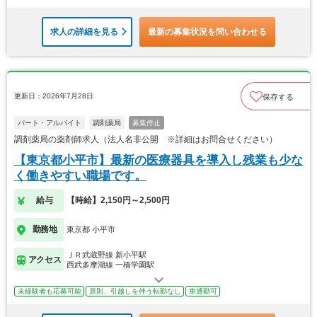
求人の詳細を見る
最新の募集状況を問い合わせる
更新日：2026年7月28日
保存する
パート・アルバイト
調剤薬局
募集停止
調剤薬局の薬剤師求人（法人名非公開 ※詳細はお問合せください）
【東京都小平市】最新の医療器具を導入し残業も少な
く働きやすい職場です。
給与
【時給】2,150円～2,500円
勤務地
東京都 小平市
ＪＲ武蔵野線 新小平駅
アクセス
西武多摩湖線 一橋学園駅
未経験者も応募可能
原則、引越しを伴う転勤なし
車通勤可