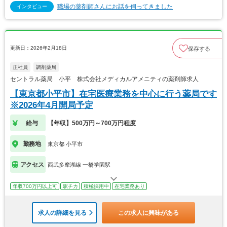
職場の薬剤師さんにお話を伺ってきました
インタビュー
更新日：2026年2月18日
保存する
正社員
調剤薬局
セントラル薬局 小平 株式会社メディカルアメニティの薬剤師求人
【東京都小平市】在宅医療業務を中心に行う薬局です
※2026年4月開局予定
給与
【年収】500万円～700万円程度
勤務地
東京都 小平市
アクセス
西武多摩湖線 一橋学園駅
年収700万円以上可
駅チカ
積極採用中
在宅業務あり
求人の詳細を見る
この求人に興味がある