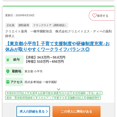
更新日：2026年6月18日
保存する
正社員
調剤薬局
ドラッグストア（調剤併設）
クリエイト薬局 一橋学園駅前店 株式会社クリエイトエス・ディーの薬剤
師求人
【東京都小平市】子育て支援制度や研修制度充実♪お
休みが取りやすくワークライフバランス◎
【月収】34.5万円～50.0万円
給与
【年収】510万円～650万円
勤務地
東京都 小平市
アクセス
西武多摩湖線 一橋学園駅
年収650万円以上可
新卒も応募可能
残業月10ｈ以下
住宅補助（手当）あり
産休・育休取得実績有り
スキルアップ
駅チカ
店舗数30以上
積極採用中
求人の詳細を見る
この求人に興味がある