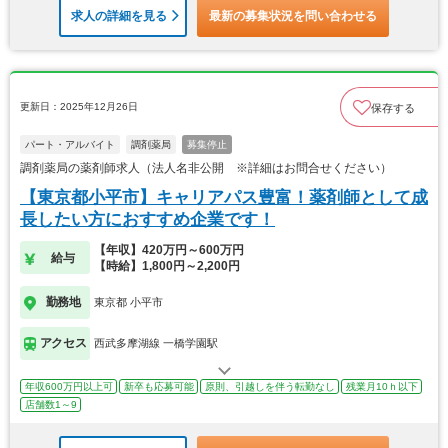
求人の詳細を見る
最新の募集状況を問い合わせる
更新日：2025年12月26日
保存する
パート・アルバイト
調剤薬局
募集停止
調剤薬局の薬剤師求人（法人名非公開 ※詳細はお問合せください）
【東京都小平市】キャリアパス豊富！薬剤師として成
長したい方におすすめ企業です！
【年収】420万円～600万円
給与
【時給】1,800円～2,200円
勤務地
東京都 小平市
アクセス
西武多摩湖線 一橋学園駅
年収600万円以上可
新卒も応募可能
原則、引越しを伴う転勤なし
残業月10ｈ以下
店舗数1～9