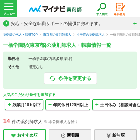
!
安心・安全な転職サポートの提供に努めます。
薬剤師の求人・転職TOP
東京都の薬剤師求人
小平市の薬剤師求人
一橋学園駅の薬剤師
一橋学園駅(東京都)の薬剤師求人・転職情報一覧
勤務地
一橋学園駅(西武多摩湖線)
その他
指定なし
条件を変更する
人気のこだわり条件を追加する
残業月10ｈ以下
年間休日120日以上
土日休み（相談可含
14
件の薬剤師求人
※ 非公開求人を除く
おすすめ順
新着順
給与順