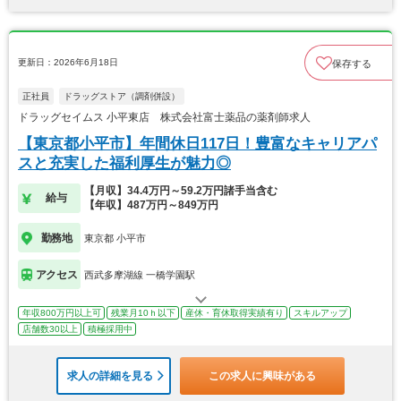
更新日：2026年6月18日
保存する
正社員
ドラッグストア（調剤併設）
ドラッグセイムス 小平東店 株式会社富士薬品の薬剤師求人
【東京都小平市】年間休日117日！豊富なキャリアパ
スと充実した福利厚生が魅力◎
【月収】34.4万円～59.2万円諸手当含む
給与
【年収】487万円～849万円
勤務地
東京都 小平市
アクセス
西武多摩湖線 一橋学園駅
年収800万円以上可
残業月10ｈ以下
産休・育休取得実績有り
スキルアップ
店舗数30以上
積極採用中
求人の詳細を見る
この求人に興味がある