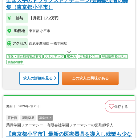
全国大手のドラッグストアチェーン/登録販売者の募
集（東京都小平市）
給与
【月収】17.2万円
勤務地
東京都 小平市
アクセス
西武多摩湖線 一橋学園駅
産休・育休取得実績有り
スキルアップ
駅チカ
店舗数30以上
登録販売者の求人
積極採用中
求人の詳細を見る
この求人に興味がある
更新日：2026年7月28日
保存する
正社員
調剤薬局
募集停止
薬局学園ファーマシー 有限会社学園ファーマシーの薬剤師求人
【東京都小平市】最新の医療器具を導入し残業も少な