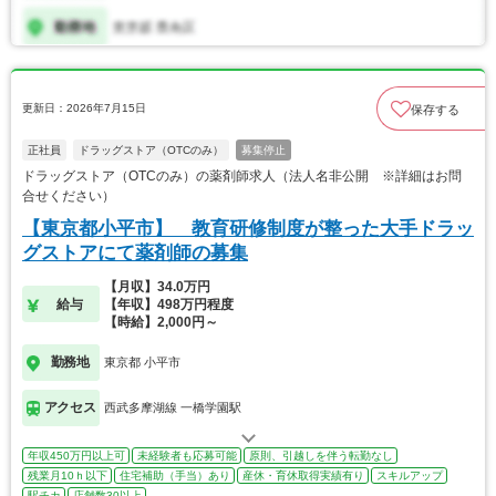
更新日：2026年7月15日
保存する
正社員
ドラッグストア（OTCのみ）
募集停止
ドラッグストア（OTCのみ）の薬剤師求人（法人名非公開 ※詳細はお問
合せください）
【東京都小平市】 教育研修制度が整った大手ドラッ
グストアにて薬剤師の募集
【月収】34.0万円
給与
【年収】498万円程度
【時給】2,000円～
勤務地
東京都 小平市
アクセス
西武多摩湖線 一橋学園駅
年収450万円以上可
未経験者も応募可能
原則、引越しを伴う転勤なし
残業月10ｈ以下
住宅補助（手当）あり
産休・育休取得実績有り
スキルアップ
駅チカ
店舗数30以上