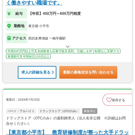
く働きやすい職場です。
給与
【年収】450万円～600万円程度
勤務地
東京都 小平市
アクセス
西武多摩湖線 一橋学園駅
年収600万円以上可
未経験者も応募可能
原則、引越しを伴う転勤なし
駅チカ
車通勤可
年間休日120日以上
求人の詳細を見る
最新の募集状況を問い合わせる
更新日：2026年7月15日
保存する
パート・アルバイト
ドラッグストア（OTCのみ）
募集停止
ドラッグストア（OTCのみ）の薬剤師求人（法人名非公開 ※詳細はお問
合せください）
【東京都小平市】 教育研修制度が整った大手ドラッ