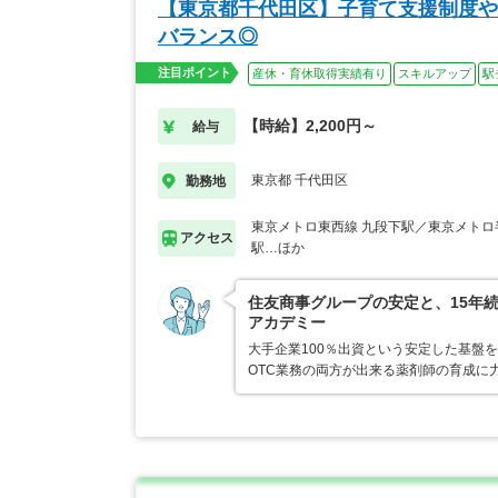
【東京都千代田区】子育て支援制度や
バランス◎
注目ポイント
産休・育休取得実績有り
スキルアップ
駅
【時給】2,200円～
給与
東京都 千代田区
勤務地
東京メトロ東西線 九段下駅／東京メトロ
アクセス
駅…ほか
住友商事グループの安定と、15年
アカデミー
大手企業100％出資という安定した基盤
OTC業務の両方が出来る薬剤師の育成に