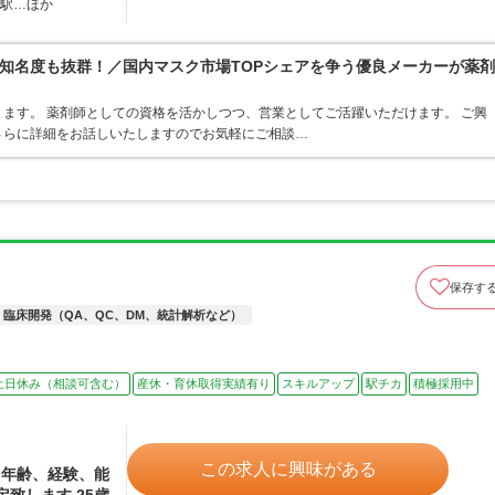
橋駅…ほか
知名度も抜群！／国内マスク市場TOPシェアを争う優良メーカーが薬剤
ます。 薬剤師としての資格を活かしつつ、営業としてご活躍いただけます。 ご興
さらに詳細をお話しいたしますのでお気軽にご相談…
保存す
臨床開発（QA、QC、DM、統計解析など）
土日休み（相談可含む）
産休・育休取得実績有り
スキルアップ
駅チカ
積極採用中
この求人に興味がある
※年齢、経験、能