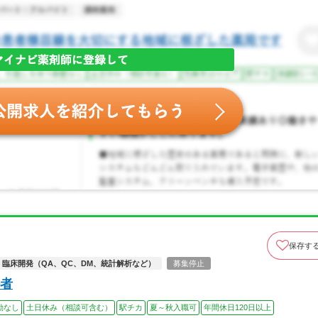
保存す
臨床開発（QA、QC、DM、統計解析など）
募集停止
者
勤なし
土日休み（相談可含む）
駅チカ
夏～秋入職可
年間休日120日以上