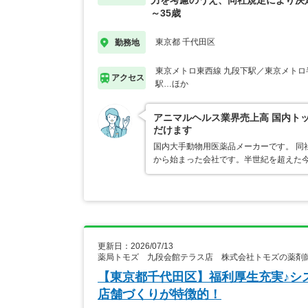
力を考慮のうえ、同社規定により決定
～35歳
東京都 千代田区
勤務地
東京メトロ東西線 九段下駅／東京メトロ
アクセス
駅…ほか
アニマルヘルス業界売上高 国内ト
だけます
国内大手動物用医薬品メーカーです。 同
から始まった会社です。半世紀を超えた
更新日：2026/07/13
薬局トモズ 九段会館テラス店 株式会社トモズの薬剤
【東京都千代田区】福利厚生充実♪シ
店舗づくりが特徴的！