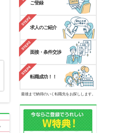
ご登録
STEP2
求人のご紹介
STEP3
面接・条件交渉
・
STEP4
転職成功！！
最後まで納得のいく転職先をお探しします。
る