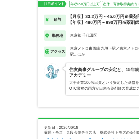
注目ポイント
年収650万円以上可
産休・育休取得実績有
【月収】33.2万円～45.0万円※薬
給与
【年収】480万円～690万円※薬剤
東京都 千代田区
勤務地
東京メトロ東西線 九段下駅／東京メトロ
アクセス
駅…ほか
住友商事グループの安定と、15年
アカデミー
大手企業100％出資という安定した基盤
OTC業務の両方が出来る薬剤師の育成に
更新日：2026/06/18
薬局トモズ 九段会館テラス店 株式会社トモズの薬剤