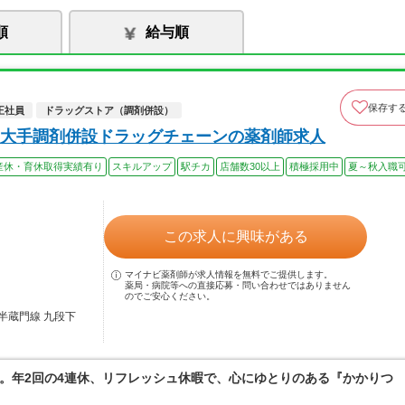
順
給与順
保存す
正社員
ドラッグストア（調剤併設）
大手調剤併設ドラッグチェーンの薬剤師求人
産休・育休取得実績有り
スキルアップ
駅チカ
店舗数30以上
積極採用中
夏～秋入職
この求人に興味がある
マイナビ薬剤師が求人情報を無料でご提供します。
薬局・病院等への直接応募・問い合わせではありません
のでご安心ください。
半蔵門線 九段下
。年2回の4連休、リフレッシュ休暇で、心にゆとりのある『かかりつ