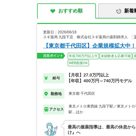
おすすめ順
新着
更新日：2026/06/18
スギ薬局 九段下店 株式会社スギ薬局の薬剤師求人
【東京都千代田区】企業規模拡大中！
注目ポイント
年収700万円以上可
未経験者も応募可能
WEB面接OK
【月収】27.0万円以上
給与
【年収】400万円～740万円モデル
東京都 千代田区
勤務地
東京メトロ東西線 九段下駅／東京メトロ
アクセス
駅…ほか
最高の服薬指導は、最高の休息から
け』へ