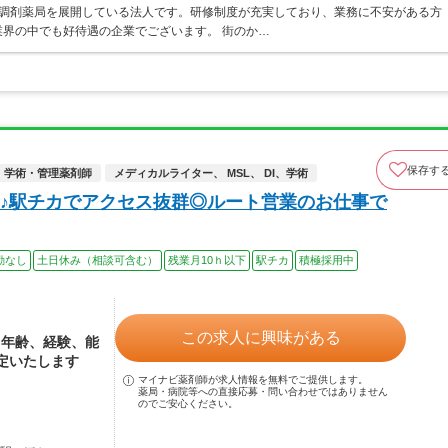
ア・調剤薬局を展開している法人です。研修制度が充実しており、業務に不安がある方
界の中でも好待遇の企業でございます。 街のか…
保存す
学術・管理薬剤師
メディカルライター、 MSL、 DI、学術
♪駅チカでアクセス抜群◎ルート営業のお仕事で
勤なし
土日休み（相談可含む）
残業月10ｈ以下
駅チカ
積極採用中
この求人に興味がある
※年齢、経験、能
定いたします
マイナビ薬剤師が求人情報を無料でご提供します。
薬局・病院等への直接応募・問い合わせではありません
のでご安心ください。