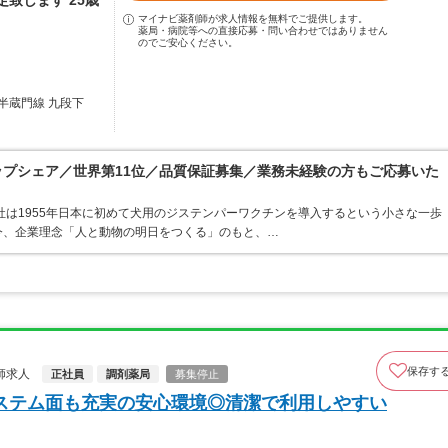
致します 25歳
マイナビ薬剤師が求人情報を無料でご提供します。
薬局・病院等への直接応募・問い合わせではありません
のでご安心ください。
半蔵門線 九段下
ップシェア／世界第11位／品質保証募集／業務未経験の方もご応募いた
社は1955年日本に初めて犬用のジステンパーワクチンを導入するという小さな一歩
今、企業理念「人と動物の明日をつくる」のもと、…
保存す
師求人
正社員
調剤薬局
募集停止
ステム面も充実の安心環境◎清潔で利用しやすい