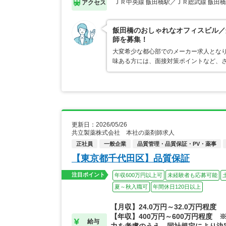
ＪＲ中央線 飯田橋駅／ＪＲ総武線 飯田
アクセス
飯田橋のおしゃれなオフィスビル／
師を募集！
大変希少な都心部でのメーカー求人となり
味ある方には、面接対策ポイントなど、
更新日：2026/05/26
共立製薬株式会社 本社の薬剤師求人
正社員
一般企業
品質管理・品質保証・PV・薬事
【東京都千代田区】品質保証
注目ポイント
年収600万円以上可
未経験者も応募可能
夏～秋入職可
年間休日120日以上
【月収】24.0万円～32.0万円程度
【年収】400万円～600万円程度 
給与