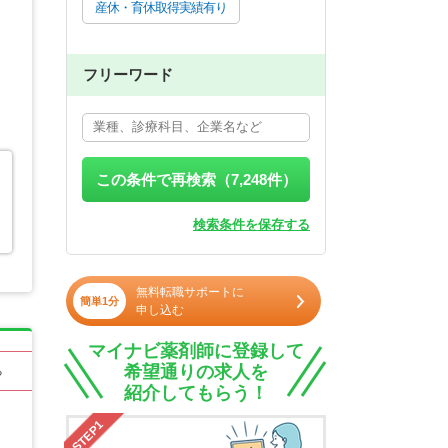
産休・育休取得実績有り
フリーワード
この条件で再検索（
7,248
件）
検索条件を保存する
無料転職サポートに
簡単1分
申し込む
マイナビ薬剤師に登録して
希望通りの求人を
る
紹介してもらう！
STEP1