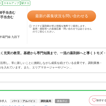
り
スキルアップ
駅チカ
剤師手当含む
最新の募集状況を問い合わせる
師手当含む
マイナビ薬剤師が求人情報を無料でご提供します。
薬局・病院等への直接応募・問い合わせではありません
のでご安心ください。
半蔵門線 九段下
続く充実の教育。基礎から専門知識まで、一流の薬剤師へと導くトモズ
を活用し、常に新しいことに挑戦しながら成長を続けている企業です。調剤業務・
力を入れています。また、エリアマネージャーやゾーン…
保存す
師求人
パート・アルバイト
調剤薬局
募集停止