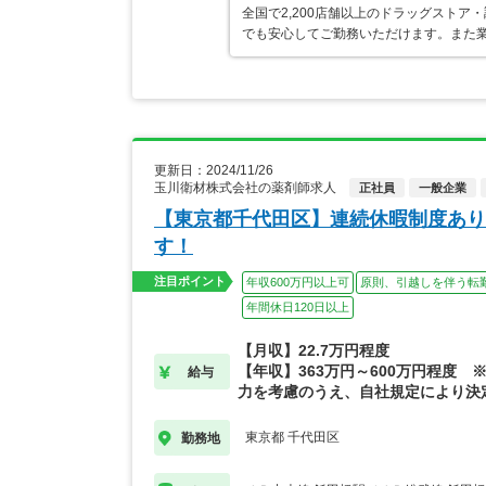
全国で2,200店舗以上のドラッグスト
でも安心してご勤務いただけます。また業
更新日：2024/11/26
玉川衛材株式会社の薬剤師求人
正社員
一般企業
【東京都千代田区】連続休暇制度あり
す！
注目ポイント
年収600万円以上可
原則、引越しを伴う転
年間休日120日以上
【月収】22.7万円程度
【年収】363万円～600万円程度 
給与
力を考慮のうえ、自社規定により決
東京都 千代田区
勤務地