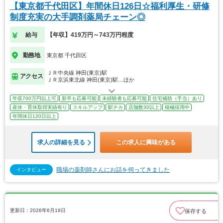
【東京都千代田区】年間休日126日☆福利厚生・研修
制度充実の大手調剤薬局チェーン◎
給与
【年収】419万円～743万円程度
勤務地
東京都 千代田区
ＪＲ中央線 神田(東京)駅
アクセス
ＪＲ京浜東北線 神田(東京)駅…ほか
年収700万円以上可
新卒も応募可能
未経験者も応募可能
住宅補助（手当）あり
産休・育休取得実績有り
スキルアップ
駅チカ
店舗数30以上
積極採用中
年間休日120日以上
求人の詳細を見る
この求人に興味がある
職場の薬剤師さんにお話を伺ってきました
インタビュー
更新日：2026年6月19日
保存する