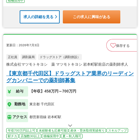
積極採用中
求人の詳細を見る
この求人に興味がある
更新日：2026年7月3日
保存する
正社員
調剤薬局
ドラッグストア（調剤併設）
株式会社マツモトキヨシ 薬 マツモトキヨシ 岩本町駅前店の薬剤師求人
【東京都千代田区】ドラッグストア業界のリーディン
グカンパニーでの薬剤師募集
給与
【年収】458万円～700万円
勤務地
東京都 千代田区
アクセス
都営新宿線 岩本町駅
年収700万円以上可
未経験者も応募可能
産休・育休取得実績有り
スキルアップ
駅チカ
店舗数30以上
積極採用中
夏～秋入職可