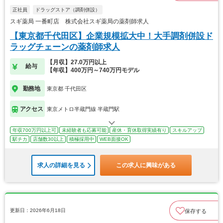
正社員
ドラッグストア（調剤併設）
スギ薬局 一番町店 株式会社スギ薬局の薬剤師求人
【東京都千代田区】企業規模拡大中！大手調剤併設ド
ラッグチェーンの薬剤師求人
【月収】27.0万円以上
給与
【年収】400万円～740万円モデル
勤務地
東京都 千代田区
アクセス
東京メトロ半蔵門線 半蔵門駅
年収700万円以上可
未経験者も応募可能
産休・育休取得実績有り
スキルアップ
駅チカ
店舗数30以上
積極採用中
WEB面接OK
求人の詳細を見る
この求人に興味がある
更新日：2026年6月18日
保存する