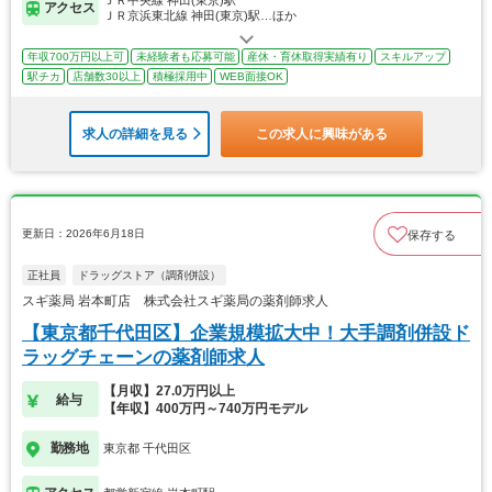
アクセス
ＪＲ京浜東北線 神田(東京)駅…ほか
年収700万円以上可
未経験者も応募可能
産休・育休取得実績有り
スキルアップ
駅チカ
店舗数30以上
積極採用中
WEB面接OK
求人の詳細を見る
この求人に興味がある
更新日：2026年6月18日
保存する
正社員
ドラッグストア（調剤併設）
スギ薬局 岩本町店 株式会社スギ薬局の薬剤師求人
【東京都千代田区】企業規模拡大中！大手調剤併設ド
ラッグチェーンの薬剤師求人
【月収】27.0万円以上
給与
【年収】400万円～740万円モデル
勤務地
東京都 千代田区