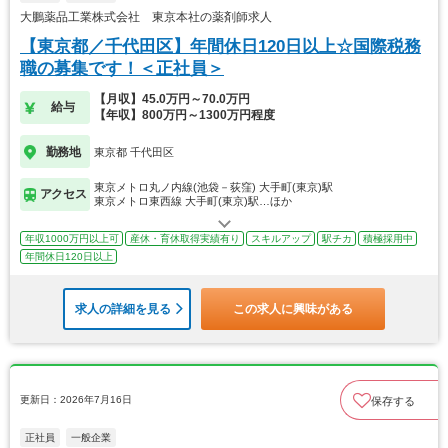
大鵬薬品工業株式会社 東京本社の薬剤師求人
【東京都／千代田区】年間休日120日以上☆国際税務
職の募集です！＜正社員＞
【月収】45.0万円～70.0万円
給与
【年収】800万円～1300万円程度
勤務地
東京都 千代田区
東京メトロ丸ノ内線(池袋－荻窪) 大手町(東京)駅
アクセス
東京メトロ東西線 大手町(東京)駅…ほか
年収1000万円以上可
産休・育休取得実績有り
スキルアップ
駅チカ
積極採用中
年間休日120日以上
求人の詳細を見る
この求人に興味がある
更新日：2026年7月16日
保存する
正社員
一般企業