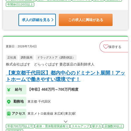
年間休日120日以上
求人の詳細を見る
この求人に興味がある
更新日：2026年7月4日
保存する
正社員
調剤薬局
ドラッグストア（調剤併設）
株式会社ぱぱす どらっぐぱぱす 妻恋坂店の薬剤師求人
【東京都千代田区】都内中心のドミナント展開！アッ
トホームで働きやすい環境です！
給与
【年収】468万円～700万円程度
勤務地
東京都 千代田区
アクセス
東京メトロ銀座線 末広町(東京)駅
年収700万円以上可
産休・育休取得実績有り
スキルアップ
駅チカ
店舗数30以上