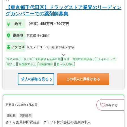
【東京都千代田区】ドラッグストア業界のリーディン
グカンパニーでの薬剤師募集
給与
【年収】458万円～700万円
勤務地
東京都 千代田区
アクセス
東京メトロ千代田線 新御茶ノ水駅
年収700万円以上可
未経験者も応募可能
産休・育休取得実績有り
スキルアップ
駅チカ
店舗数30以上
積極採用中
夏～秋入職可
求人の詳細を見る
この求人に興味がある
更新日：2026年6月20日
保存する
正社員
調剤薬局
さくら薬局神田駅前店 クラフト株式会社の薬剤師求人