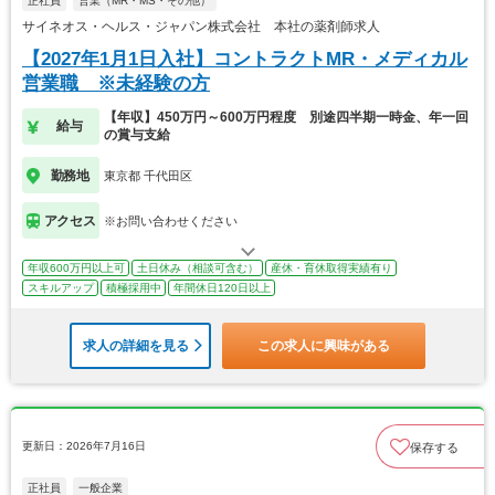
正社員
営業（MR・MS・その他）
サイネオス・ヘルス・ジャパン株式会社 本社の薬剤師求人
【2027年1月1日入社】コントラクトMR・メディカル
営業職 ※未経験の方
【年収】450万円～600万円程度 別途四半期一時金、年一回
給与
の賞与支給
勤務地
東京都 千代田区
アクセス
※お問い合わせください
年収600万円以上可
土日休み（相談可含む）
産休・育休取得実績有り
スキルアップ
積極採用中
年間休日120日以上
求人の詳細を見る
この求人に興味がある
更新日：2026年7月16日
保存する
正社員
一般企業