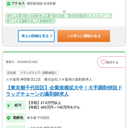
アクセス
都営新宿線 岩本町駅
新卒も応募可能
未経験者も応募可能
産休・育休取得実績有り
スキルアップ
駅チカ
店舗数30以上
積極採用中
求人の詳細を見る
この求人に興味がある
更新日：2026年6月18日
保存する
正社員
ドラッグストア（調剤併設）
スギ薬局 神田駅北口店 株式会社スギ薬局の薬剤師求人
【東京都千代田区】企業規模拡大中！大手調剤併設ド
ラッグチェーンの薬剤師求人
【月収】27.0万円以上
給与
【年収】400万円～740万円モデル
勤務地
東京都 千代田区
ＪＲ中央線 神田(東京)駅