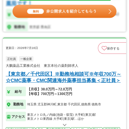
更新日：2026年7月16日
保存する
正社員
一般企業
大鵬薬品工業株式会社 東京本社の薬剤師求人
【東京都／千代田区】※勤務地相談可※年収700万～
☆CMC薬事・CMC関連海外薬事担当募集＜正社員＞
【月収】38.0万円～72.0万円
給与
【年収】700万円～1300万円
勤務地
埼玉県 児玉郡神川町,東京都 千代田区,徳島県 徳島市
東京メトロ丸ノ内線(池袋－荻窪) 大手町(東京)駅
アクセス
東京メトロ東西線 大手町(東京)駅…ほか