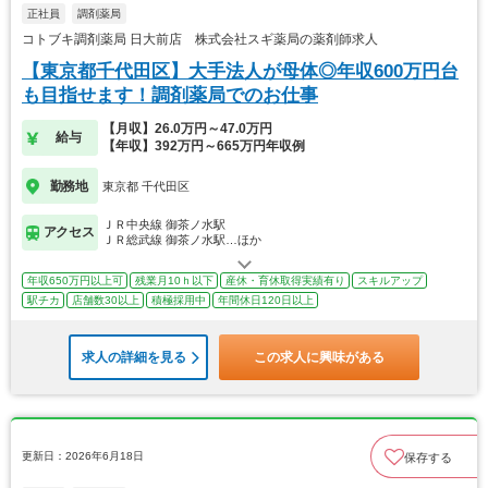
正社員
調剤薬局
コトブキ調剤薬局 日大前店 株式会社スギ薬局の薬剤師求人
【東京都千代田区】大手法人が母体◎年収600万円台
も目指せます！調剤薬局でのお仕事
【月収】26.0万円～47.0万円
給与
【年収】392万円～665万円年収例
勤務地
東京都 千代田区
ＪＲ中央線 御茶ノ水駅
アクセス
ＪＲ総武線 御茶ノ水駅…ほか
年収650万円以上可
残業月10ｈ以下
産休・育休取得実績有り
スキルアップ
駅チカ
店舗数30以上
積極採用中
年間休日120日以上
求人の詳細を見る
この求人に興味がある
更新日：2026年6月18日
保存する