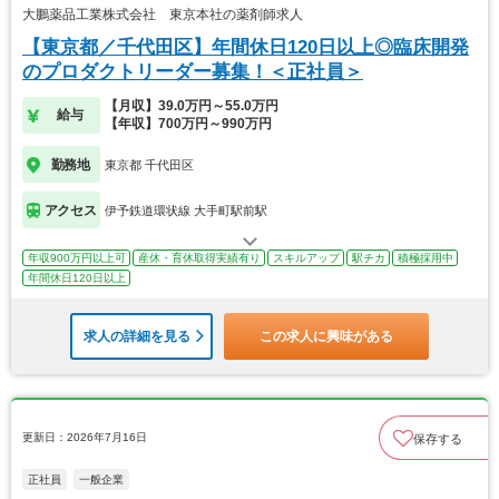
大鵬薬品工業株式会社 東京本社の薬剤師求人
【東京都／千代田区】年間休日120日以上◎臨床開発
のプロダクトリーダー募集！＜正社員＞
【月収】39.0万円～55.0万円
給与
【年収】700万円～990万円
勤務地
東京都 千代田区
アクセス
伊予鉄道環状線 大手町駅前駅
年収900万円以上可
産休・育休取得実績有り
スキルアップ
駅チカ
積極採用中
年間休日120日以上
求人の詳細を見る
この求人に興味がある
更新日：2026年7月16日
保存する
正社員
一般企業