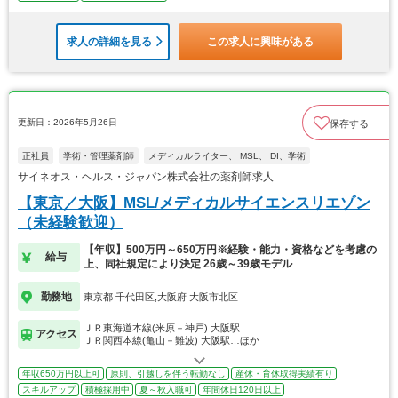
求人の詳細を見る
この求人に興味がある
更新日：2026年5月26日
保存する
正社員
学術・管理薬剤師
メディカルライター、 MSL、 DI、学術
サイネオス・ヘルス・ジャパン株式会社の薬剤師求人
【東京／大阪】MSL/メディカルサイエンスリエゾン
（未経験歓迎）
【年収】500万円～650万円※経験・能力・資格などを考慮の
給与
上、同社規定により決定 26歳～39歳モデル
勤務地
東京都 千代田区,大阪府 大阪市北区
ＪＲ東海道本線(米原－神戸) 大阪駅
アクセス
ＪＲ関西本線(亀山－難波) 大阪駅…ほか
年収650万円以上可
原則、引越しを伴う転勤なし
産休・育休取得実績有り
スキルアップ
積極採用中
夏～秋入職可
年間休日120日以上