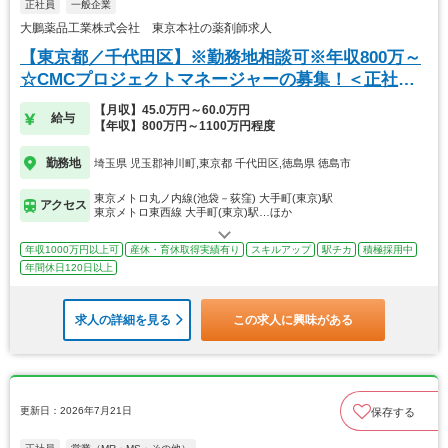
正社員
一般企業
大鵬薬品工業株式会社 東京本社の薬剤師求人
【東京都／千代田区】※勤務地相談可※年収800万～
☆CMCプロジェクトマネージャーの募集！＜正社員
＞
【月収】45.0万円～60.0万円
給与
【年収】800万円～1100万円程度
勤務地
埼玉県 児玉郡神川町,東京都 千代田区,徳島県 徳島市
東京メトロ丸ノ内線(池袋－荻窪) 大手町(東京)駅
アクセス
東京メトロ東西線 大手町(東京)駅…ほか
年収1000万円以上可
産休・育休取得実績有り
スキルアップ
駅チカ
積極採用中
年間休日120日以上
求人の詳細を見る
この求人に興味がある
更新日：2026年7月21日
保存する