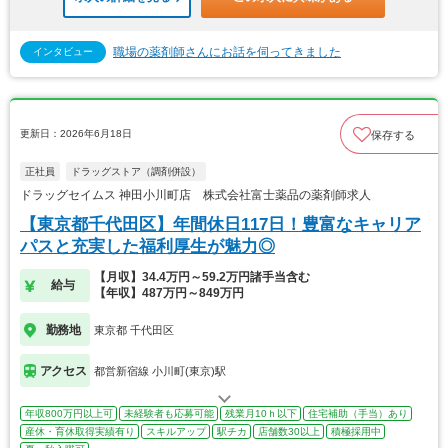
職場の薬剤師さんにお話を伺ってきました
インタビュー
更新日：2026年6月18日
保存する
正社員
ドラッグストア（調剤併設）
ドラッグセイムス 神田小川町店 株式会社富士薬品の薬剤師求人
【東京都千代田区】年間休日117日！豊富なキャリア
パスと充実した福利厚生が魅力◎
【月収】34.4万円～59.2万円諸手当含む
給与
【年収】487万円～849万円
勤務地
東京都 千代田区
アクセス
都営新宿線 小川町(東京)駅
年収800万円以上可
未経験者も応募可能
残業月10ｈ以下
住宅補助（手当）あり
産休・育休取得実績有り
スキルアップ
駅チカ
店舗数30以上
積極採用中