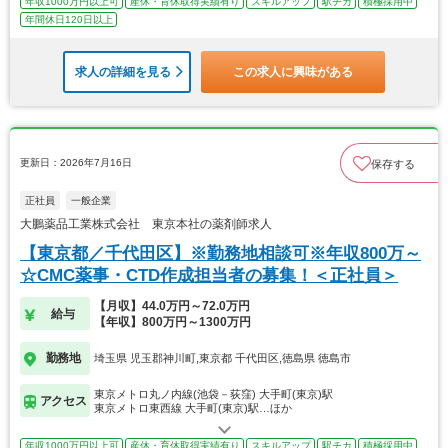
年収1000万円以上可
産休・育休取得実績有り
スキルアップ
駅チカ
積極採用中
年間休日120日以上
求人の詳細を見る
この求人に興味がある
更新日：2026年7月16日
保存する
正社員
一般企業
大鵬薬品工業株式会社 東京本社の薬剤師求人
【東京都／千代田区】※勤務地相談可※年収800万～
☆CMC薬事・CTD作成担当者の募集！＜正社員＞
【月収】44.0万円～72.0万円
給与
【年収】800万円～1300万円
勤務地
埼玉県 児玉郡神川町,東京都 千代田区,徳島県 徳島市
東京メトロ丸ノ内線(池袋－荻窪) 大手町(東京)駅
アクセス
東京メトロ東西線 大手町(東京)駅…ほか
年収1000万円以上可
産休・育休取得実績有り
スキルアップ
駅チカ
積極採用中