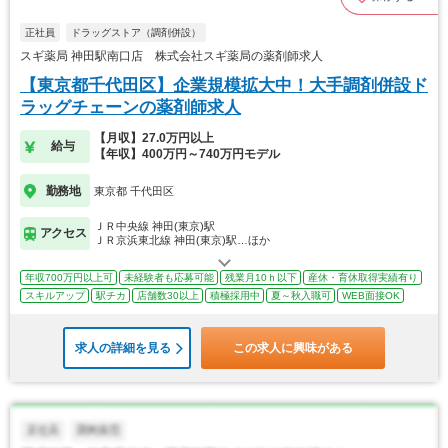
正社員
ドラッグストア（調剤併設）
スギ薬局 神田駅南口店 株式会社スギ薬局の薬剤師求人
【東京都千代田区】企業規模拡大中！大手調剤併設ド
ラッグチェーンの薬剤師求人
【月収】27.0万円以上
給与
【年収】400万円～740万円モデル
勤務地
東京都 千代田区
ＪＲ中央線 神田(東京)駅
アクセス
ＪＲ京浜東北線 神田(東京)駅…ほか
年収700万円以上可
未経験者も応募可能
残業月10ｈ以下
産休・育休取得実績有り
スキルアップ
駅チカ
店舗数30以上
積極採用中
夏～秋入職可
WEB面接OK
求人の詳細を見る
この求人に興味がある