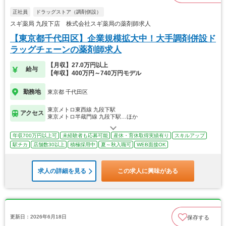
正社員
ドラッグストア（調剤併設）
スギ薬局 九段下店 株式会社スギ薬局の薬剤師求人
【東京都千代田区】企業規模拡大中！大手調剤併設ド
ラッグチェーンの薬剤師求人
【月収】27.0万円以上
給与
【年収】400万円～740万円モデル
勤務地
東京都 千代田区
東京メトロ東西線 九段下駅
アクセス
東京メトロ半蔵門線 九段下駅…ほか
年収700万円以上可
未経験者も応募可能
産休・育休取得実績有り
スキルアップ
駅チカ
店舗数30以上
積極採用中
夏～秋入職可
WEB面接OK
求人の詳細を見る
この求人に興味がある
更新日：2026年6月18日
保存する