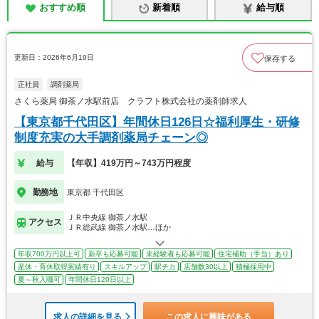
おすすめ順
新着順
給与順
更新日：2026年6月19日
保存する
正社員
調剤薬局
さくら薬局 御茶ノ水駅前店 クラフト株式会社の薬剤師求人
【東京都千代田区】年間休日126日☆福利厚生・研修
制度充実の大手調剤薬局チェーン◎
給与
【年収】419万円～743万円程度
勤務地
東京都 千代田区
ＪＲ中央線 御茶ノ水駅
アクセス
ＪＲ総武線 御茶ノ水駅…ほか
年収700万円以上可
新卒も応募可能
未経験者も応募可能
住宅補助（手当）あり
産休・育休取得実績有り
スキルアップ
駅チカ
店舗数30以上
積極採用中
夏～秋入職可
年間休日120日以上
求人の詳細を見る
この求人に興味がある