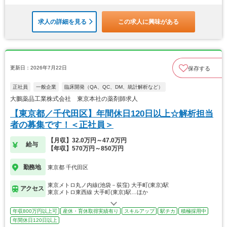
求人の詳細を見る
この求人に興味がある
更新日：2026年7月22日
保存する
正社員
一般企業
臨床開発（QA、QC、DM、統計解析など）
大鵬薬品工業株式会社 東京本社の薬剤師求人
【東京都／千代田区】年間休日120日以上☆解析担当
者の募集です！＜正社員＞
【月収】32.0万円～47.0万円
給与
【年収】570万円～850万円
勤務地
東京都 千代田区
東京メトロ丸ノ内線(池袋－荻窪) 大手町(東京)駅
アクセス
東京メトロ東西線 大手町(東京)駅…ほか
年収800万円以上可
産休・育休取得実績有り
スキルアップ
駅チカ
積極採用中
年間休日120日以上