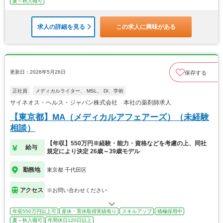
夏～秋入職可
求人の詳細を見る
この求人に興味がある
更新日：2026年5月26日
保存する
正社員
メディカルライター、 MSL、 DI、学術
サイネオス・ヘルス・ジャパン株式会社 本社の薬剤師求人
【東京都】MA（メディカルアフェアーズ）（未経験
相談）
【年収】550万円※経験・能力・資格などを考慮の上、同社
給与
規定により決定 26歳～39歳モデル
勤務地
東京都 千代田区
アクセス
※お問い合わせください
年収550万円以上可
産休・育休取得実績有り
スキルアップ
積極採用中
夏～秋入職可
年間休日120日以上