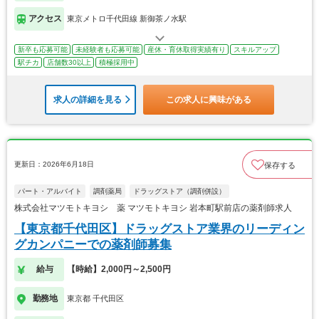
アクセス
東京メトロ千代田線 新御茶ノ水駅
新卒も応募可能
未経験者も応募可能
産休・育休取得実績有り
スキルアップ
駅チカ
店舗数30以上
積極採用中
求人の詳細を見る
この求人に興味がある
更新日：2026年6月18日
保存する
パート・アルバイト
調剤薬局
ドラッグストア（調剤併設）
株式会社マツモトキヨシ 薬 マツモトキヨシ 岩本町駅前店の薬剤師求人
【東京都千代田区】ドラッグストア業界のリーディン
グカンパニーでの薬剤師募集
給与
【時給】2,000円～2,500円
勤務地
東京都 千代田区