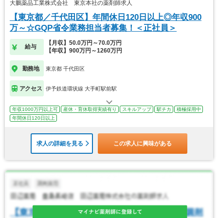
大鵬薬品工業株式会社 東京本社の薬剤師求人
【東京都／千代田区】年間休日120日以上◎年収900
万～☆GQP省令業務担当者募集！＜正社員＞
【月収】50.0万円～70.0万円
給与
【年収】900万円～1260万円
勤務地
東京都 千代田区
アクセス
伊予鉄道環状線 大手町駅前駅
年収1000万円以上可
産休・育休取得実績有り
スキルアップ
駅チカ
積極採用中
年間休日120日以上
求人の詳細を見る
この求人に興味がある