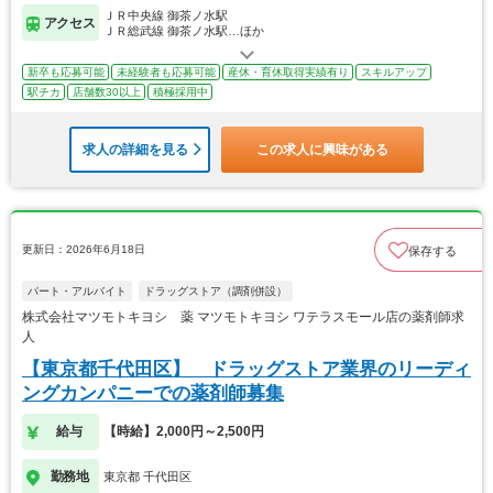
ＪＲ中央線 御茶ノ水駅
アクセス
ＪＲ総武線 御茶ノ水駅…ほか
新卒も応募可能
未経験者も応募可能
産休・育休取得実績有り
スキルアップ
駅チカ
店舗数30以上
積極採用中
求人の詳細を見る
この求人に興味がある
更新日：2026年6月18日
保存する
パート・アルバイト
ドラッグストア（調剤併設）
株式会社マツモトキヨシ 薬 マツモトキヨシ ワテラスモール店の薬剤師求
人
【東京都千代田区】 ドラッグストア業界のリーディ
ングカンパニーでの薬剤師募集
給与
【時給】2,000円～2,500円
勤務地
東京都 千代田区