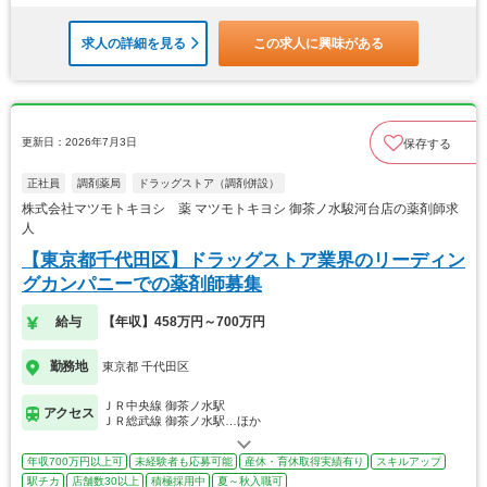
求人の詳細を見る
この求人に興味がある
更新日：2026年7月3日
保存する
正社員
調剤薬局
ドラッグストア（調剤併設）
株式会社マツモトキヨシ 薬 マツモトキヨシ 御茶ノ水駿河台店の薬剤師求
人
【東京都千代田区】ドラッグストア業界のリーディン
グカンパニーでの薬剤師募集
給与
【年収】458万円～700万円
勤務地
東京都 千代田区
ＪＲ中央線 御茶ノ水駅
アクセス
ＪＲ総武線 御茶ノ水駅…ほか
年収700万円以上可
未経験者も応募可能
産休・育休取得実績有り
スキルアップ
駅チカ
店舗数30以上
積極採用中
夏～秋入職可