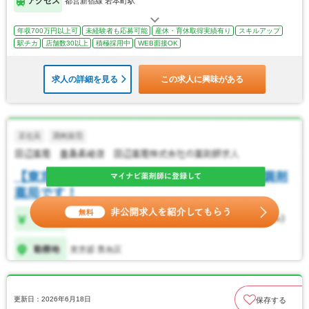
アクセス
都営新宿線 岩本町駅
年収700万円以上可
未経験者も応募可能
産休・育休取得実績有り
スキルアップ
駅チカ
店舗数30以上
積極採用中
WEB面接OK
求人の詳細を見る
この求人に興味がある
更新日：2026年6月18日
保存する