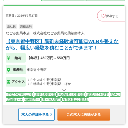
更新日：2026年7月27日
保存する
正社員
調剤薬局
なごみ薬局本店 株式会社なごみ薬局の薬剤師求人
【東京都中野区】調剤未経験者可能◎WLBを整えな
がら、幅広い経験を積むことができます！
給与
【年収】450万円～550万円
勤務地
東京都 中野区
ＪＲ中央線 中野(東京)駅
アクセス
ＪＲ総武線 中野(東京)駅…ほか
年収550万円以上可
新卒も応募可能
未経験者も応募可能
残業月10ｈ以下
駅チカ
店舗数1～9
積極採用中
夏～秋入職可
年間休日120日以上
求人の詳細を見る
この求人に興味がある