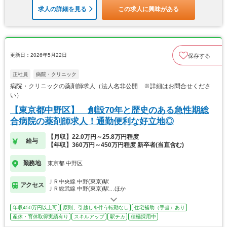
求人の詳細を見る
この求人に興味がある
更新日：2026年5月22日
保存する
正社員
病院・クリニック
病院・クリニックの薬剤師求人（法人名非公開 ※詳細はお問合せくださ
い）
【東京都中野区】 創設70年と歴史のある急性期総
合病院の薬剤師求人！通勤便利な好立地◎
【月収】22.0万円～25.8万円程度
給与
【年収】360万円～450万円程度 新卒者(当直含む)
勤務地
東京都 中野区
ＪＲ中央線 中野(東京)駅
アクセス
ＪＲ総武線 中野(東京)駅…ほか
年収450万円以上可
原則、引越しを伴う転勤なし
住宅補助（手当）あり
産休・育休取得実績有り
スキルアップ
駅チカ
積極採用中