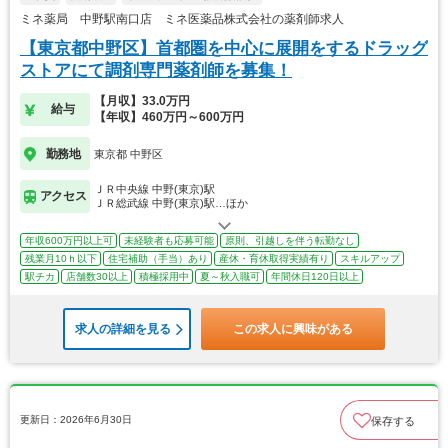
ミネ薬局 中野駅南口店 ミネ医薬品株式会社の薬剤師求人
【東京都中野区】首都圏を中心に展開をするドラッグ
ストアにて調剤専門薬剤師を募集！
【月収】33.0万円
給与
【年収】460万円～600万円
勤務地
東京都 中野区
ＪＲ中央線 中野(東京)駅
アクセス
ＪＲ総武線 中野(東京)駅…ほか
年収600万円以上可
未経験者も応募可能
原則、引越しを伴う転勤なし
残業月10ｈ以下
住宅補助（手当）あり
産休・育休取得実績有り
スキルアップ
駅チカ
店舗数30以上
積極採用中
夏～秋入職可
年間休日120日以上
求人の詳細を見る
この求人に興味がある
更新日：2026年6月30日
保存する