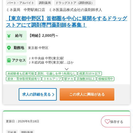
パート・アルバイト
調剤薬局
ドラッグストア（調剤併設）
ミネ薬局 中野駅南口店 ミネ医薬品株式会社の薬剤師求人
【東京都中野区】首都圏を中心に展開をするドラッグ
ストアにて調剤専門薬剤師を募集！
給与
【時給】2,000円～
勤務地
東京都 中野区
ＪＲ中央線 中野(東京)駅
アクセス
ＪＲ総武線 中野(東京)駅…ほか
未経験者も応募可能
原則、引越しを伴う転勤なし
残業月10ｈ以下
産休・育休取得実績有り
スキルアップ
駅チカ
店舗数30以上
積極採用中
求人の詳細を見る
この求人に興味がある
更新日：2026年6月18日
保存する
正社員
調剤薬局