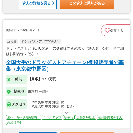
求人の詳細を見る
この求人に興味がある
更新日：2026年5月25日
保存する
正社員
ドラッグストア（OTCのみ）
ドラッグストア（OTCのみ）の登録販売者の求人（法人名非公開 ※詳細
はお問合せください）
全国大手のドラッグストアチェーン/登録販売者の募
集（東京都中野区）
給与
【月収】17.2万円
勤務地
東京都 中野区
ＪＲ中央線 中野(東京)駅
アクセス
ＪＲ総武線 中野(東京)駅…ほか
産休・育休取得実績有り
スキルアップ
駅チカ
店舗数30以上
登録販売者の求人
積極採用中