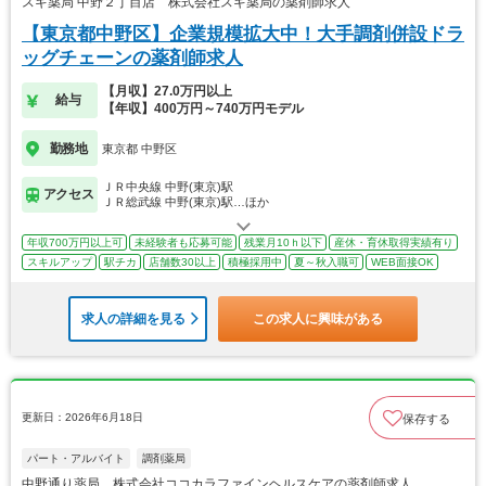
スギ薬局 中野２丁目店 株式会社スギ薬局の薬剤師求人
【東京都中野区】企業規模拡大中！大手調剤併設ドラ
ッグチェーンの薬剤師求人
【月収】27.0万円以上
給与
【年収】400万円～740万円モデル
勤務地
東京都 中野区
ＪＲ中央線 中野(東京)駅
アクセス
ＪＲ総武線 中野(東京)駅…ほか
年収700万円以上可
未経験者も応募可能
残業月10ｈ以下
産休・育休取得実績有り
スキルアップ
駅チカ
店舗数30以上
積極採用中
夏～秋入職可
WEB面接OK
求人の詳細を見る
この求人に興味がある
更新日：2026年6月18日
保存する
パート・アルバイト
調剤薬局
中野通り薬局 株式会社ココカラファインヘルスケアの薬剤師求人