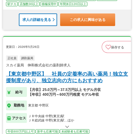
駅チカ
店舗数30以上
積極採用中
年間休日120日以上
求人の詳細を見る
この求人に興味がある
更新日：2026年5月26日
保存する
正社員
調剤薬局
スカイ薬局 伸和株式会社の薬剤師求人
【東京都中野区】 社員の定着率の高い薬局！独立支
援制度があり、独立志向の方にもおすすめ
【月収】25.0万円～37.5万円以上 モデル月収
給与
【年収】400万円～600万円程度 モデル年収
勤務地
東京都 中野区
ＪＲ中央線 中野(東京)駅
アクセス
ＪＲ総武線 中野(東京)駅…ほか
年収600万円以上可
新卒も応募可能
未経験者も応募可能