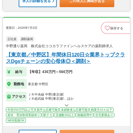
求人の詳細を見る
この求人に興味がある
更新日：2026年7月3日
保存する
正社員
調剤薬局
中野通り薬局 株式会社ココカラファインヘルスケアの薬剤師求人
【東京都／中野区】年間休日120日☆業界トップクラ
スDgsチェーンの安心母体◎＜調剤＞
給与
【年収】430万円～560万円
勤務地
東京都 中野区
ＪＲ中央線 中野(東京)駅
アクセス
ＪＲ総武線 中野(東京)駅…ほか
年収550万円以上可
新卒も応募可能
未経験者も応募可能
残業月10ｈ以下
産休・育休取得実績有り
駅チカ
店舗数30以上
積極採用中
在宅業務あり
WEB面接OK