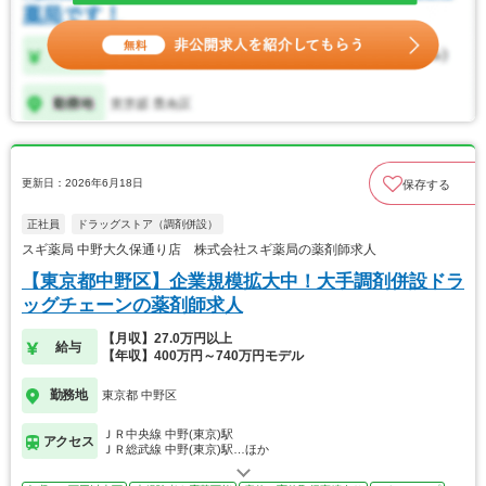
更新日：2026年6月18日
保存する
正社員
ドラッグストア（調剤併設）
スギ薬局 中野大久保通り店 株式会社スギ薬局の薬剤師求人
【東京都中野区】企業規模拡大中！大手調剤併設ドラ
ッグチェーンの薬剤師求人
【月収】27.0万円以上
給与
【年収】400万円～740万円モデル
勤務地
東京都 中野区
ＪＲ中央線 中野(東京)駅
アクセス
ＪＲ総武線 中野(東京)駅…ほか