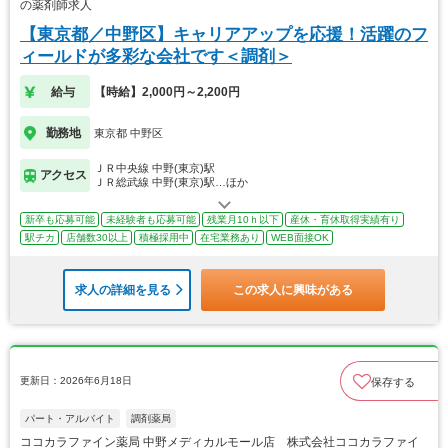
の薬剤師求人
【東京都／中野区】キャリアアップを応援！活躍のフ
ィールドが多彩な会社です＜調剤＞
給与
【時給】2,000円～2,200円
勤務地
東京都 中野区
ＪＲ中央線 中野(東京)駅
アクセス
ＪＲ総武線 中野(東京)駅…ほか
新卒も応募可能
未経験者も応募可能
残業月10ｈ以下
産休・育休取得実績有り
駅チカ
店舗数30以上
積極採用中
在宅業務あり
WEB面接OK
求人の詳細を見る
この求人に興味がある
更新日：2026年6月18日
保存する
パート・アルバイト
調剤薬局
ココカラファイン薬局 中野メディカルモール店 株式会社ココカラファイ