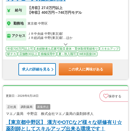
【月収】27.0万円以上
給与
【年収】400万円～740万円モデル
勤務地
東京都 中野区
ＪＲ中央線 中野(東京)駅
アクセス
ＪＲ総武線 中野(東京)駅…ほか
年収700万円以上可
未経験者も応募可能
産休・育休取得実績有り
スキルアップ
駅チカ
店舗数30以上
積極採用中
夏～秋入職可
WEB面接OK
求人の詳細を見る
この求人に興味がある
更新日：2026年6月18日
保存する
正社員
調剤薬局
募集停止
マエノ薬局 中野店 株式会社マエノ薬局の薬剤師求人
【東京都中野区】 漢方やOTCなど様々な研修有り☆
薬剤師としてスキルアップ出来る環境です！