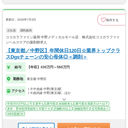
更新日：2026年7月3日
保存する
正社員
調剤薬局
ココカラファイン薬局 中野メディカルモール店 株式会社ココカラファイ
ンヘルスケアの薬剤師求人
【東京都／中野区】年間休日120日☆業界トップクラ
スDgsチェーンの安心母体◎＜調剤＞
給与
【年収】430万円～560万円
勤務地
東京都 中野区
ＪＲ中央線 中野(東京)駅
アクセス
ＪＲ総武線 中野(東京)駅…ほか
年収550万円以上可
新卒も応募可能
未経験者も応募可能
残業月10ｈ以下
産休・育休取得実績有り
駅チカ
店舗数30以上
積極採用中
在宅業務あり
WEB面接OK