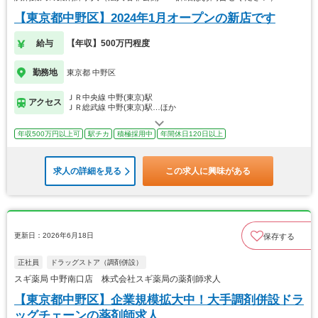
【東京都中野区】2024年1月オープンの新店です
給与
【年収】500万円程度
勤務地
東京都 中野区
ＪＲ中央線 中野(東京)駅
アクセス
ＪＲ総武線 中野(東京)駅…ほか
年収500万円以上可
駅チカ
積極採用中
年間休日120日以上
求人の詳細を見る
この求人に興味がある
更新日：2026年6月18日
保存する
正社員
ドラッグストア（調剤併設）
スギ薬局 中野南口店 株式会社スギ薬局の薬剤師求人
【東京都中野区】企業規模拡大中！大手調剤併設ドラ
ッグチェーンの薬剤師求人