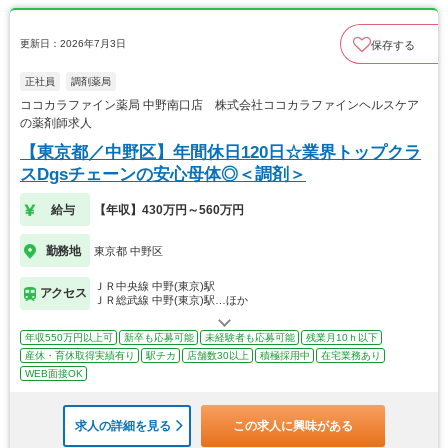
更新日：2026年7月3日
保存する
正社員
調剤薬局
ココカラファイン薬局 中野南口店 株式会社ココカラファインヘルスケア
の薬剤師求人
【東京都／中野区】年間休日120日☆業界トップクラ
スDgsチェーンの安心母体◎＜調剤＞
給与
【年収】430万円～560万円
勤務地
東京都 中野区
ＪＲ中央線 中野(東京)駅
アクセス
ＪＲ総武線 中野(東京)駅…ほか
年収550万円以上可
新卒も応募可能
未経験者も応募可能
残業月10ｈ以下
産休・育休取得実績有り
駅チカ
店舗数30以上
積極採用中
在宅業務あり
WEB面接OK
求人の詳細を見る
この求人に興味がある