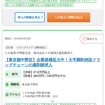
年収700万円以上可
未経験者も応募可能
産休・育休取得実績有り
スキルアップ
駅チカ
車通勤可
店舗数30以上
積極採用中
WEB面接OK
求人の詳細を見る
この求人に興味がある
更新日：2026年6月18日
保存する
正社員
ドラッグストア（調剤併設）
スギ薬局 中野駅北店 株式会社スギ薬局の薬剤師求人
【東京都中野区】企業規模拡大中！大手調剤併設ドラ
ッグチェーンの薬剤師求人
【月収】27.0万円以上
給与
【年収】400万円～740万円モデル
勤務地
東京都 中野区
ＪＲ中央線 中野(東京)駅
アクセス
ＪＲ総武線 中野(東京)駅…ほか
年収700万円以上可
未経験者も応募可能
産休・育休取得実績有り
スキルアップ