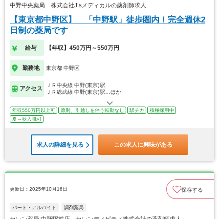
中野中央薬局 株式会社J’sメディカルの薬剤師求人
【東京都中野区】 「中野駅」徒歩圏内！完全週休2
日制の薬局です
給与
【年収】450万円～550万円
勤務地
東京都 中野区
ＪＲ中央線 中野(東京)駅
アクセス
ＪＲ総武線 中野(東京)駅…ほか
年収550万円以上可
原則、引越しを伴う転勤なし
駅チカ
積極採用中
夏～秋入職可
求人の詳細を見る
この求人に興味がある
更新日：2025年10月16日
保存する
パート・アルバイト
調剤薬局