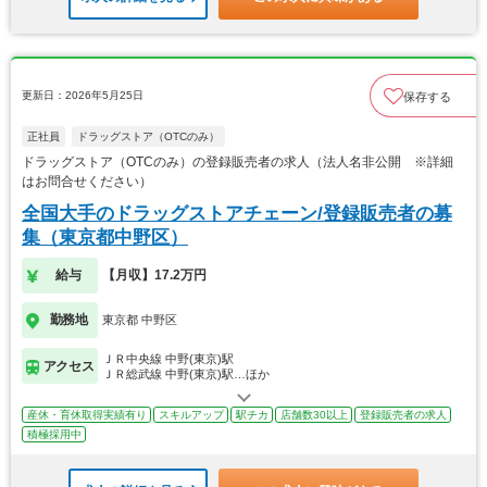
更新日：2026年5月25日
保存する
正社員
ドラッグストア（OTCのみ）
ドラッグストア（OTCのみ）の登録販売者の求人（法人名非公開 ※詳細
はお問合せください）
全国大手のドラッグストアチェーン/登録販売者の募
集（東京都中野区）
給与
【月収】17.2万円
勤務地
東京都 中野区
ＪＲ中央線 中野(東京)駅
アクセス
ＪＲ総武線 中野(東京)駅…ほか
産休・育休取得実績有り
スキルアップ
駅チカ
店舗数30以上
登録販売者の求人
積極採用中