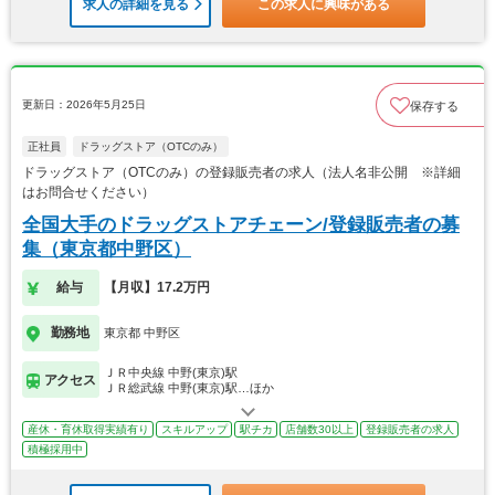
求人の詳細を見る
この求人に興味がある
更新日：2026年5月25日
保存する
正社員
ドラッグストア（OTCのみ）
ドラッグストア（OTCのみ）の登録販売者の求人（法人名非公開 ※詳細
はお問合せください）
全国大手のドラッグストアチェーン/登録販売者の募
集（東京都中野区）
給与
【月収】17.2万円
勤務地
東京都 中野区
ＪＲ中央線 中野(東京)駅
アクセス
ＪＲ総武線 中野(東京)駅…ほか
産休・育休取得実績有り
スキルアップ
駅チカ
店舗数30以上
登録販売者の求人
積極採用中