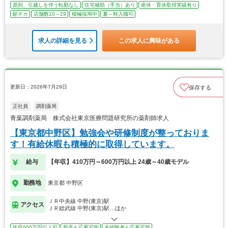
原則、引越しを伴う転勤なし
住宅補助（手当）あり
産休・育休取得実績有り
駅チカ
店舗数10～29
積極採用中
夏～秋入職可
求人の詳細を見る
この求人に興味がある
更新日：2026年7月29日
保存する
正社員
調剤薬局
青葉調剤薬局 株式会社東京医療問題研究所の薬剤師求人
【東京都中野区】勉強会や研修制度が整っておりま
す！有給休暇も積極的に取得しています。
給与
【年収】410万円～600万円以上 24歳～40歳モデル
勤務地
東京都 中野区
ＪＲ中央線 中野(東京)駅
アクセス
ＪＲ総武線 中野(東京)駅…ほか
年収600万円以上可
新卒も応募可能
未経験者も応募可能