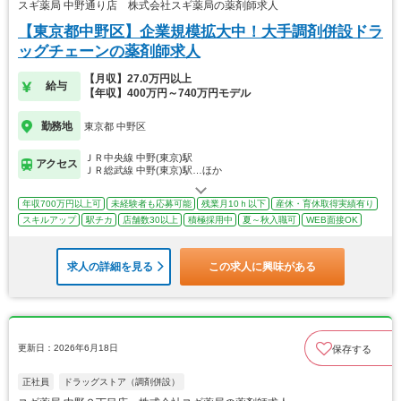
スギ薬局 中野通り店 株式会社スギ薬局の薬剤師求人
【東京都中野区】企業規模拡大中！大手調剤併設ドラ
ッグチェーンの薬剤師求人
【月収】27.0万円以上
給与
【年収】400万円～740万円モデル
勤務地
東京都 中野区
ＪＲ中央線 中野(東京)駅
アクセス
ＪＲ総武線 中野(東京)駅…ほか
年収700万円以上可
未経験者も応募可能
残業月10ｈ以下
産休・育休取得実績有り
スキルアップ
駅チカ
店舗数30以上
積極採用中
夏～秋入職可
WEB面接OK
求人の詳細を見る
この求人に興味がある
更新日：2026年6月18日
保存する
正社員
ドラッグストア（調剤併設）