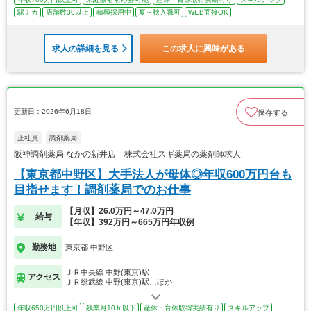
駅チカ
店舗数30以上
積極採用中
夏～秋入職可
WEB面接OK
求人の詳細を見る
この求人に興味がある
更新日：2026年6月18日
保存する
正社員
調剤薬局
阪神調剤薬局 なかの新井店 株式会社スギ薬局の薬剤師求人
【東京都中野区】大手法人が母体◎年収600万円台も
目指せます！調剤薬局でのお仕事
【月収】26.0万円～47.0万円
給与
【年収】392万円～665万円年収例
勤務地
東京都 中野区
ＪＲ中央線 中野(東京)駅
アクセス
ＪＲ総武線 中野(東京)駅…ほか
年収650万円以上可
残業月10ｈ以下
産休・育休取得実績有り
スキルアップ