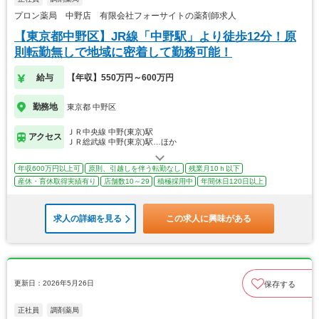
プロン薬局 中野店 有限会社フォーサイトの薬剤師求人
【東京都中野区】JR線「中野駅」より徒歩12分！原
則転勤無しで地域に密着して勤務可能！
給与
【年収】550万円～600万円
勤務地
東京都 中野区
ＪＲ中央線 中野(東京)駅
アクセス
ＪＲ総武線 中野(東京)駅…ほか
年収600万円以上可
原則、引越しを伴う転勤なし
残業月10ｈ以下
産休・育休取得実績有り
店舗数10～29
積極採用中
年間休日120日以上
求人の詳細を見る
この求人に興味がある
更新日：2026年5月26日
保存する
正社員
調剤薬局