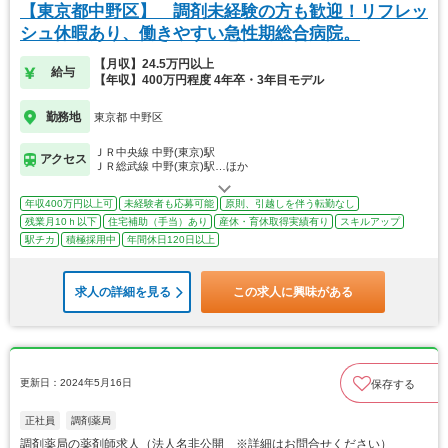
【東京都中野区】 調剤未経験の方も歓迎！リフレッ
シュ休暇あり、働きやすい急性期総合病院。
【月収】24.5万円以上
給与
【年収】400万円程度 4年卒・3年目モデル
勤務地
東京都 中野区
ＪＲ中央線 中野(東京)駅
アクセス
ＪＲ総武線 中野(東京)駅…ほか
年収400万円以上可
未経験者も応募可能
原則、引越しを伴う転勤なし
残業月10ｈ以下
住宅補助（手当）あり
産休・育休取得実績有り
スキルアップ
駅チカ
積極採用中
年間休日120日以上
求人の詳細を見る
この求人に興味がある
更新日：2024年5月16日
保存する
正社員
調剤薬局
調剤薬局の薬剤師求人（法人名非公開 ※詳細はお問合せください）