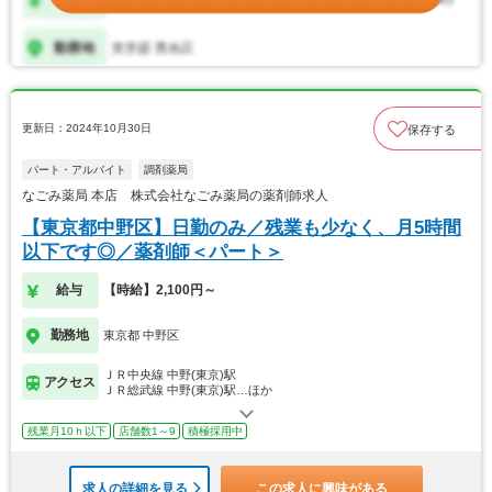
更新日：2024年10月30日
保存する
パート・アルバイト
調剤薬局
なごみ薬局 本店 株式会社なごみ薬局の薬剤師求人
【東京都中野区】日勤のみ／残業も少なく、月5時間
以下です◎／薬剤師＜パート＞
給与
【時給】2,100円～
勤務地
東京都 中野区
ＪＲ中央線 中野(東京)駅
アクセス
ＪＲ総武線 中野(東京)駅…ほか
残業月10ｈ以下
店舗数1～9
積極採用中
求人の詳細を見る
この求人に興味がある