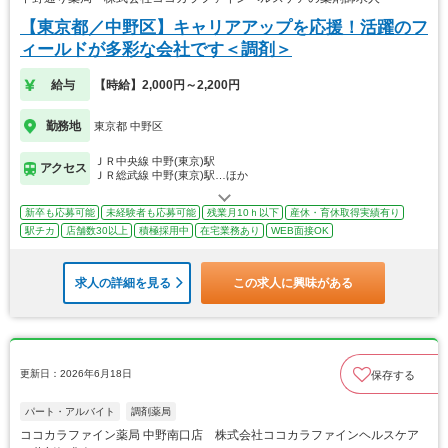
【東京都／中野区】キャリアアップを応援！活躍のフ
ィールドが多彩な会社です＜調剤＞
給与
【時給】2,000円～2,200円
勤務地
東京都 中野区
ＪＲ中央線 中野(東京)駅
アクセス
ＪＲ総武線 中野(東京)駅…ほか
新卒も応募可能
未経験者も応募可能
残業月10ｈ以下
産休・育休取得実績有り
駅チカ
店舗数30以上
積極採用中
在宅業務あり
WEB面接OK
求人の詳細を見る
この求人に興味がある
更新日：2026年6月18日
保存する
パート・アルバイト
調剤薬局
ココカラファイン薬局 中野南口店 株式会社ココカラファインヘルスケア