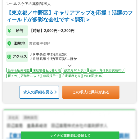
ンヘルスケアの薬剤師求人
【東京都／中野区】キャリアアップを応援！活躍のフ
ィールドが多彩な会社です＜調剤＞
給与
【時給】2,000円～2,200円
勤務地
東京都 中野区
ＪＲ中央線 中野(東京)駅
アクセス
ＪＲ総武線 中野(東京)駅…ほか
新卒も応募可能
未経験者も応募可能
残業月10ｈ以下
産休・育休取得実績有り
駅チカ
店舗数30以上
積極採用中
在宅業務あり
WEB面接OK
求人の詳細を見る
この求人に興味がある