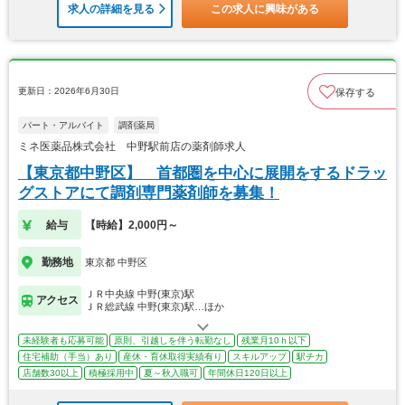
求人の詳細を見る
この求人に興味がある
更新日：2026年6月30日
保存する
パート・アルバイト
調剤薬局
ミネ医薬品株式会社 中野駅前店の薬剤師求人
【東京都中野区】 首都圏を中心に展開をするドラッ
グストアにて調剤専門薬剤師を募集！
給与
【時給】2,000円～
勤務地
東京都 中野区
ＪＲ中央線 中野(東京)駅
アクセス
ＪＲ総武線 中野(東京)駅…ほか
未経験者も応募可能
原則、引越しを伴う転勤なし
残業月10ｈ以下
住宅補助（手当）あり
産休・育休取得実績有り
スキルアップ
駅チカ
店舗数30以上
積極採用中
夏～秋入職可
年間休日120日以上