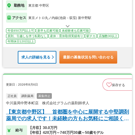
勤務地
東京都 中野区
アクセス
東京メトロ丸ノ内線(池袋－荻窪) 新中野駅
年収650万円以上可
新卒も応募可能
未経験者も応募可能
原則、引越しを伴う転勤なし
産休・育休取得実績有り
駅チカ
店舗数30以上
年間休日120日以上
求人の詳細を見る
最新の募集状況を問い合わせる
更新日：2026年8月6日
保存する
正社員
調剤薬局
募集停止
中川薬局中野本町店 株式会社グラムの薬剤師求人
【東京都中野区】 首都圏を中心に展開する中堅調剤
薬局での求人です！未経験の方もお気軽にご相談くだ
さい
【月収】30.0万円
給与
【年収】420万円～740万円30歳～50歳モデル