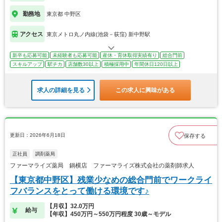
勤務地
東京都 中野区
アクセス
東京メトロ丸ノ内線(池袋－荻窪) 新中野駅
新卒も応募可能
未経験者も応募可能
産休・育休取得実績有り
総合門前
スキルアップ
駅チカ
店舗数30以上
積極採用中
年間休日120日以上
求人の詳細を見る
この求人に興味がある
更新日：2026年6月18日
保存する
正社員
調剤薬局
ファーマライズ薬局 鍋横店 ファーマライズ株式会社の薬剤師求人
【東京都中野区】残業少なめの総合門前でワークライ
フバランスをとって働ける環境です♪
【月収】32.0万円
給与
【年収】450万円～550万円程度 30歳～モデル