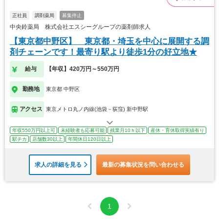
正社員
調剤薬局
募集停止
中央鈴薬局 株式会社エスシーグループの薬剤師求人
【東京都中野区】 東京都・埼玉を中心に展開する調
剤チェーンです！最寄り駅より徒歩1分の好立地★
給与
【年収】420万円～550万円
勤務地
東京都 中野区
アクセス
東京メトロ丸ノ内線(池袋－荻窪) 新中野駅
年収550万円以上可
未経験者も応募可能
残業月10ｈ以下
産休・育休取得実績有り
駅チカ
店舗数30以上
年間休日120日以上
求人の詳細を見る
最新の募集状況を問い合わせる
1