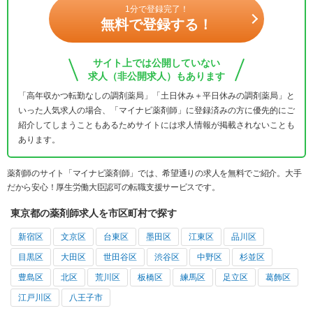
1分で登録完了！
無料で登録する！
サイト上では公開していない
求人（非公開求人）もあります
「高年収かつ転勤なしの調剤薬局」「土日休み＋平日休みの調剤薬局」と
いった人気求人の場合、「マイナビ薬剤師」に登録済みの方に優先的にご
紹介してしまうこともあるためサイトには求人情報が掲載されないことも
あります。
薬剤師のサイト「マイナビ薬剤師」では、希望通りの求人を無料でご紹介。大手
だから安心！厚生労働大臣認可の転職支援サービスです。
東京都の薬剤師求人を市区町村で探す
新宿区
文京区
台東区
墨田区
江東区
品川区
目黒区
大田区
世田谷区
渋谷区
中野区
杉並区
豊島区
北区
荒川区
板橋区
練馬区
足立区
葛飾区
江戸川区
八王子市