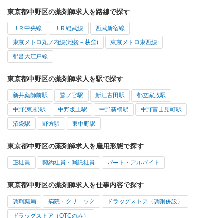
東京都中野区の薬剤師求人を路線で探す
ＪＲ中央線
ＪＲ総武線
西武新宿線
東京メトロ丸ノ内線(池袋－荻窪)
東京メトロ東西線
都営大江戸線
東京都中野区の薬剤師求人を駅で探す
新井薬師前駅
鷺ノ宮駅
新江古田駅
都立家政駅
中野(東京)駅
中野坂上駅
中野新橋駅
中野富士見町駅
沼袋駅
野方駅
東中野駅
東京都中野区の薬剤師求人を雇用形態で探す
正社員
契約社員・嘱託社員
パート・アルバイト
東京都中野区の薬剤師求人を仕事内容で探す
調剤薬局
病院・クリニック
ドラッグストア（調剤併設）
ドラッグストア（OTCのみ）