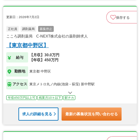
更新日：2026年7月2日
保存する
正社員
調剤薬局
募集停止
こころ調剤薬局 C-NEXT株式会社の薬剤師求人
【東京都中野区】
【月収】30.0万円
給与
【年収】450万円
勤務地
東京都 中野区
アクセス
東京メトロ丸ノ内線(池袋－荻窪) 新中野駅
年収450万円以上可
残業月10ｈ以下
駅チカ
求人の詳細を見る
最新の募集状況を問い合わせる