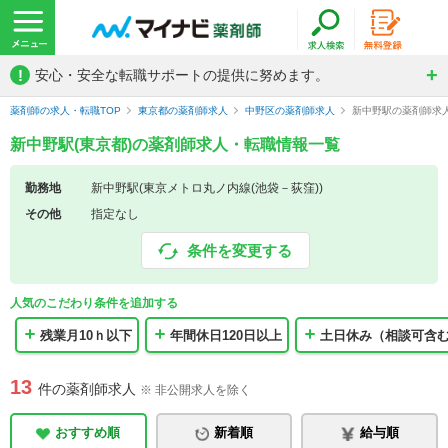
!
安心・安全な転職サポートの提供に努めます。
薬剤師の求人・転職TOP
東京都の薬剤師求人
中野区の薬剤師求人
新中野駅の薬剤師求
新中野駅(東京都)の薬剤師求人・転職情報一覧
勤務地
新中野駅(東京メトロ丸ノ内線(池袋－荻窪))
その他
指定なし
条件を変更する
人気のこだわり条件を追加する
残業月10ｈ以下
年間休日120日以上
土日休み（相談可含
13
件の薬剤師求人
※ 非公開求人を除く
おすすめ順
新着順
給与順