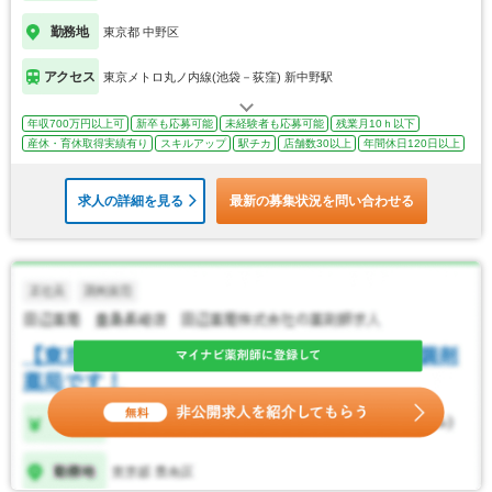
勤務地
東京都 中野区
アクセス
東京メトロ丸ノ内線(池袋－荻窪) 新中野駅
年収700万円以上可
新卒も応募可能
未経験者も応募可能
残業月10ｈ以下
産休・育休取得実績有り
スキルアップ
駅チカ
店舗数30以上
年間休日120日以上
求人の詳細を見る
最新の募集状況を問い合わせる