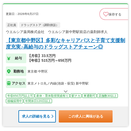
更新日：2026年6月27日
保存する
正社員
ドラッグストア（調剤併設）
ウエルシア薬局株式会社 ウエルシア新中野駅前店の薬剤師求人
【東京都中野区】多彩なキャリアパスと子育て支援制
度充実♪高給与のドラッグストアチェーン◎
【月収】33.5万円
給与
【年収】515万円～650万円
勤務地
東京都 中野区
アクセス
東京メトロ丸ノ内線(池袋－荻窪) 新中野駅
年収650万円以上可
産休・育休取得実績有り
駅チカ
車通勤可
店舗数30以上
積極採用中
年間休日120日以上
求人の詳細を見る
この求人に興味がある