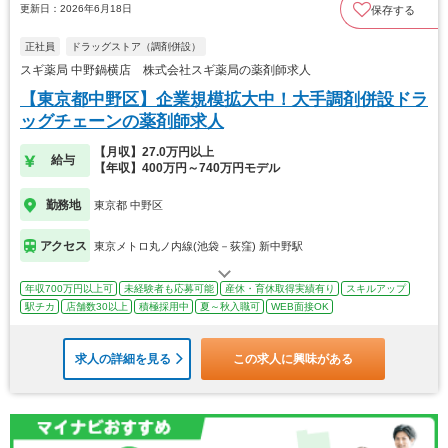
更新日：2026年6月18日
保存する
正社員
ドラッグストア（調剤併設）
スギ薬局 中野鍋横店 株式会社スギ薬局の薬剤師求人
【東京都中野区】企業規模拡大中！大手調剤併設ドラ
ッグチェーンの薬剤師求人
【月収】27.0万円以上
給与
【年収】400万円～740万円モデル
勤務地
東京都 中野区
アクセス
東京メトロ丸ノ内線(池袋－荻窪) 新中野駅
年収700万円以上可
未経験者も応募可能
産休・育休取得実績有り
スキルアップ
駅チカ
店舗数30以上
積極採用中
夏～秋入職可
WEB面接OK
求人の詳細を見る
この求人に興味がある