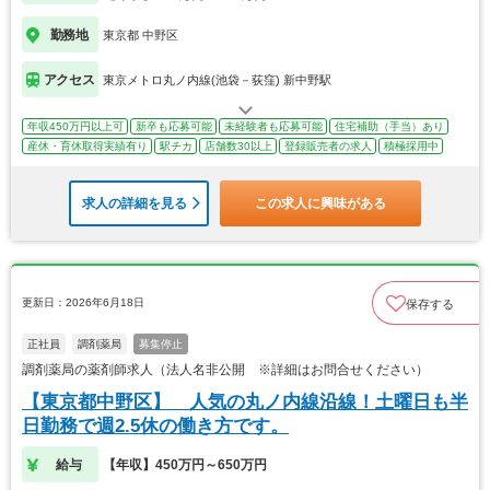
勤務地
東京都 中野区
アクセス
東京メトロ丸ノ内線(池袋－荻窪) 新中野駅
年収450万円以上可
新卒も応募可能
未経験者も応募可能
住宅補助（手当）あり
産休・育休取得実績有り
駅チカ
店舗数30以上
登録販売者の求人
積極採用中
求人の詳細を見る
この求人に興味がある
更新日：2026年6月18日
保存する
正社員
調剤薬局
募集停止
調剤薬局の薬剤師求人（法人名非公開 ※詳細はお問合せください）
【東京都中野区】 人気の丸ノ内線沿線！土曜日も半
日勤務で週2.5休の働き方です。
給与
【年収】450万円～650万円