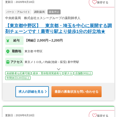
更新日：2026年6月18日
保存する
パート・アルバイト
調剤薬局
募集停止
中央鈴薬局 株式会社エスシーグループの薬剤師求人
【東京都中野区】 東京都・埼玉を中心に展開する調
剤チェーンです！最寄り駅より徒歩1分の好立地★
給与
【時給】2,000円～2,200円
勤務地
東京都 中野区
アクセス
東京メトロ丸ノ内線(池袋－荻窪) 新中野駅
未経験者も応募可能
産休・育休取得実績有り
駅チカ
店舗数30以上
年間休日120日以上
求人の詳細を見る
最新の募集状況を問い合わせる
更新日：2026年6月18日
保存する