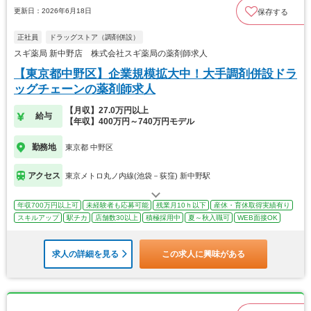
更新日：2026年6月18日
保存する
正社員
ドラッグストア（調剤併設）
スギ薬局 新中野店 株式会社スギ薬局の薬剤師求人
【東京都中野区】企業規模拡大中！大手調剤併設ドラ
ッグチェーンの薬剤師求人
【月収】27.0万円以上
給与
【年収】400万円～740万円モデル
勤務地
東京都 中野区
アクセス
東京メトロ丸ノ内線(池袋－荻窪) 新中野駅
年収700万円以上可
未経験者も応募可能
残業月10ｈ以下
産休・育休取得実績有り
スキルアップ
駅チカ
店舗数30以上
積極採用中
夏～秋入職可
WEB面接OK
求人の詳細を見る
この求人に興味がある