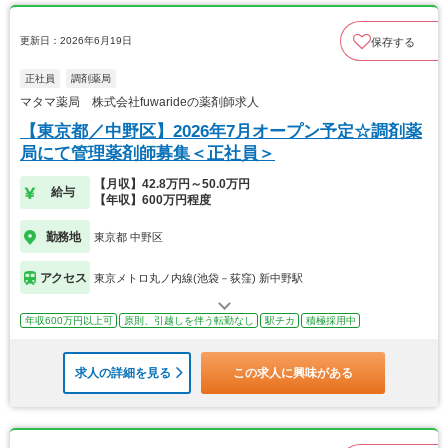
更新日：2026年6月19日
保存する
正社員
調剤薬局
マタマ薬局 株式会社fuwarideの薬剤師求人
【東京都／中野区】2026年7月オープン予定☆調剤薬
局にて管理薬剤師募集＜正社員＞
【月収】42.8万円～50.0万円
給与
【年収】600万円程度
勤務地
東京都 中野区
アクセス
東京メトロ丸ノ内線(池袋－荻窪) 新中野駅
年収600万円以上可
原則、引越しを伴う転勤なし
駅チカ
積極採用中
求人の詳細を見る
この求人に興味がある