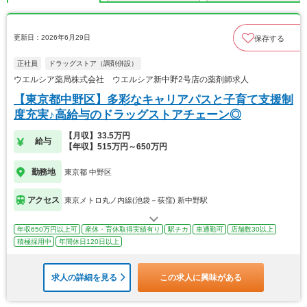
更新日：2026年6月29日
保存する
正社員
ドラッグストア（調剤併設）
ウエルシア薬局株式会社 ウエルシア新中野2号店の薬剤師求人
【東京都中野区】多彩なキャリアパスと子育て支援制
度充実♪高給与のドラッグストアチェーン◎
【月収】33.5万円
給与
【年収】515万円～650万円
勤務地
東京都 中野区
アクセス
東京メトロ丸ノ内線(池袋－荻窪) 新中野駅
年収650万円以上可
産休・育休取得実績有り
駅チカ
車通勤可
店舗数30以上
積極採用中
年間休日120日以上
求人の詳細を見る
この求人に興味がある