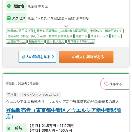
勤務地
東京都 中野区
アクセス
東京メトロ丸ノ内線(池袋－荻窪) 新中野駅
年収550万円以上可
新卒も応募可能
未経験者も応募可能
土日休み（相談可含む）
住宅補助（手当）あり
産休・育休取得実績有り
総合門前
スキルアップ
駅チカ
店舗数30以上
積極採用中
夏～秋入職可
年間休日120日以上
求人の詳細を見る
この求人に興味がある
更新日：2026年6月18日
保存する
正社員
ドラッグストア（OTCのみ）
ウエルシア薬局株式会社 ウエルシア新中野駅前店の登録販売者の求人
登録販売者（東京都中野区／ウエルシア新中野駅前
店）
【月収】21.5万円～27.0万円
給与
【年収】308万円～450万円