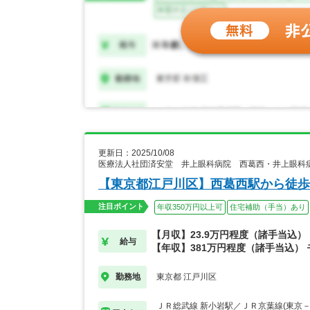
更新日：2025/10/08
医療法人社団済安堂 井上眼科病院 西葛西・井上眼科
【東京都江戸川区】西葛西駅から徒歩
注目ポイント
年収350万円以上可
住宅補助（手当）あり
【月収】23.9万円程度（諸手当込）
給与
【年収】381万円程度（諸手当込） 
東京都 江戸川区
勤務地
ＪＲ総武線 新小岩駅／ＪＲ京葉線(東京－