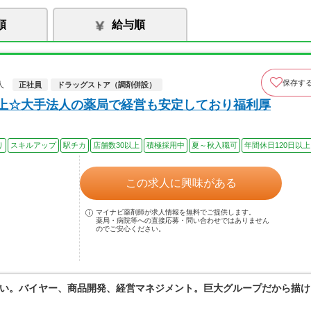
順
給与順
保存す
人
正社員
ドラッグストア（調剤併設）
以上☆大手法人の薬局で経営も安定しており福利厚
り
スキルアップ
駅チカ
店舗数30以上
積極採用中
夏～秋入職可
年間休日120日以上
この求人に興味がある
マイナビ薬剤師が求人情報を無料でご提供します。
薬局・病院等への直接応募・問い合わせではありません
のでご安心ください。
い。バイヤー、商品開発、経営マネジメント。巨大グループだから描け