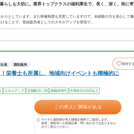
暮らしも大切に。業界トップクラスの福利厚生で、長く、深く、街に寄
っかりとしています。また研修制度も充実していますので、未経験の方も安心して働
受けることで、登録販売者としてのスキルアップを実現で…
保存す
正社員
調剤薬局
％！栄養士も所属し、地域向けイベントも積極的に
り
スキルアップ
店舗数10～29
積極採用中
年間休日120日以上
この求人に興味がある
マイナビ薬剤師が求人情報を無料でご提供します。
薬局・病院等への直接応募・問い合わせではありません
のでご安心ください。