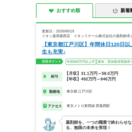
おすすめ順
新着
更新日：2026/06/19
イオン薬局葛西店 イオンリテール株式会社の薬剤師求
【東京都江戸川区】年間休日120日
生も充実♪
注目ポイント
年収800万円以上可
産休・育休取得実績有
【月収】31.1万円～58.0万円
給与
【年収】492万円～846万円
東京都 江戸川区
勤務地
東京メトロ東西線 西葛西駅
アクセス
薬剤師を、一つの職業で終わらせな
る、無限の未来を実現！