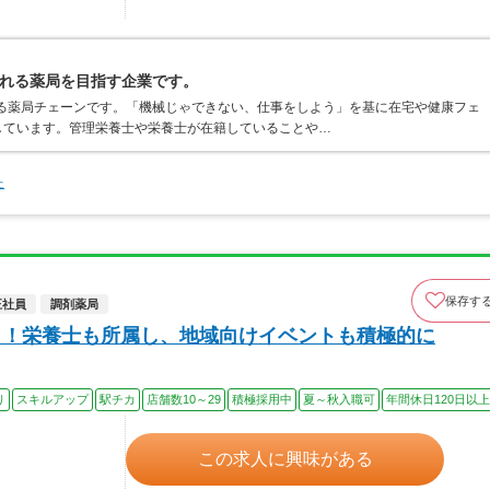
れる薬局を目指す企業です。
する薬局チェーンです。「機械じゃできない、仕事をしよう」を基に在宅や健康フェ
しています。管理栄養士や栄養士が在籍していることや…
た
保存す
正社員
調剤薬局
％！栄養士も所属し、地域向けイベントも積極的に
り
スキルアップ
駅チカ
店舗数10～29
積極採用中
夏～秋入職可
年間休日120日以上
この求人に興味がある