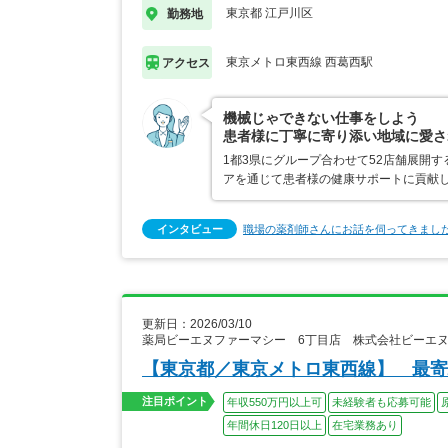
東京都 江戸川区
勤務地
東京メトロ東西線 西葛西駅
アクセス
機械じゃできない仕事をしよう
患者様に丁寧に寄り添い地域に愛さ
1都3県にグループ合わせて52店舗展開
アを通じて患者様の健康サポートに貢献
インタビュー
職場の薬剤師さんにお話を伺ってきまし
更新日：2026/03/10
薬局ビーエヌファーマシー 6丁目店 株式会社ビーエ
【東京都／東京メトロ東西線】 最寄
注目ポイント
年収550万円以上可
未経験者も応募可能
年間休日120日以上
在宅業務あり