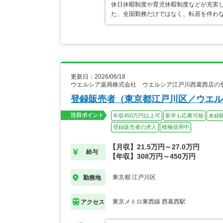
休日休暇制度や育児休暇制度などが充実
た、全国勤務だけではなく、転居を伴わ
更新日：2026/06/18
ウエルシア薬局株式会社 ウエルシア江戸川西葛西店の
登録販売者（東京都江戸川区／ウエル
注目ポイント
年収450万円以上可
新卒も応募可能
未経
登録販売者の求人
積極採用中
【月収】21.5万円～27.0万円
給与
【年収】308万円～450万円
東京都 江戸川区
勤務地
東京メトロ東西線 西葛西駅
アクセス