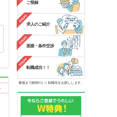
ご登録
STEP2
求人のご紹介
STEP3
面接・条件交渉
STEP4
転職成功！！
最後まで納得のいく転職先をお探しします。
る