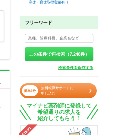
産休・育休取得実績有り
フリーワード
この条件で再検索（
7,248
件）
検索条件を保存する
る
無料転職サポートに
簡単1分
申し込む
マイナビ薬剤師に登録して
希望通りの求人を
紹介してもらう！
STEP1