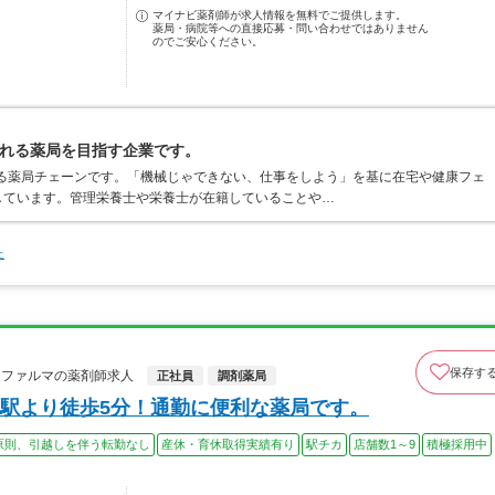
マイナビ薬剤師が求人情報を無料でご提供します。
薬局・病院等への直接応募・問い合わせではありません
のでご安心ください。
れる薬局を目指す企業です。
する薬局チェーンです。「機械じゃできない、仕事をしよう」を基に在宅や健康フェ
しています。管理栄養士や栄養士が在籍していることや…
た
保存す
ヌファルマの薬剤師求人
正社員
調剤薬局
駅より徒歩5分！通勤に便利な薬局です。
原則、引越しを伴う転勤なし
産休・育休取得実績有り
駅チカ
店舗数1～9
積極採用中