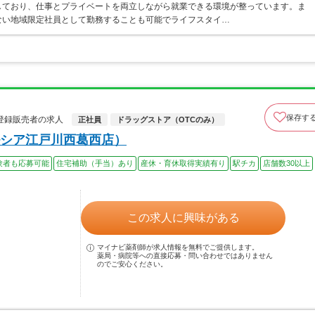
しており、仕事とプライベートを両立しながら就業できる環境が整っています。ま
ない地域限定社員として勤務することも可能でライフスタイ…
保存す
登録販売者の求人
正社員
ドラッグストア（OTCのみ）
シア江戸川西葛西店）
験者も応募可能
住宅補助（手当）あり
産休・育休取得実績有り
駅チカ
店舗数30以上
この求人に興味がある
マイナビ薬剤師が求人情報を無料でご提供します。
薬局・病院等への直接応募・問い合わせではありません
のでご安心ください。