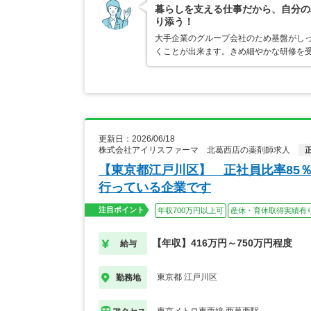
暮らしを支える仕事だから、自分の
り添う！
大手企業のグループ会社のため基盤がし
くことが出来ます。きめ細やかな研修を
更新日：2026/06/18
株式会社アイリスファーマ 北葛西店の薬剤師求人
【東京都江戸川区】 正社員比率85
行っている企業です
注目ポイント
年収700万円以上可
産休・育休取得実績有
【年収】416万円～750万円程度
給与
東京都 江戸川区
勤務地