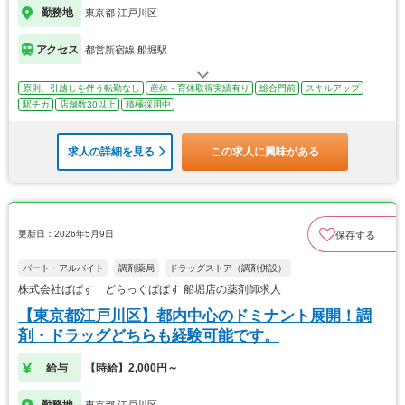
勤務地
東京都 江戸川区
アクセス
都営新宿線 船堀駅
原則、引越しを伴う転勤なし
産休・育休取得実績有り
総合門前
スキルアップ
駅チカ
店舗数30以上
積極採用中
求人の詳細を見る
この求人に興味がある
更新日：2026年5月9日
保存する
パート・アルバイト
調剤薬局
ドラッグストア（調剤併設）
株式会社ぱぱす どらっぐぱぱす 船堀店の薬剤師求人
【東京都江戸川区】都内中心のドミナント展開！調
剤・ドラッグどちらも経験可能です。
給与
【時給】2,000円～
勤務地
東京都 江戸川区