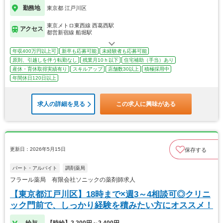
勤務地
東京都 江戸川区
東京メトロ東西線 西葛西駅
アクセス
都営新宿線 船堀駅
年収400万円以上可
新卒も応募可能
未経験者も応募可能
原則、引越しを伴う転勤なし
残業月10ｈ以下
住宅補助（手当）あり
産休・育休取得実績有り
スキルアップ
店舗数30以上
積極採用中
年間休日120日以上
求人の詳細を見る
この求人に興味がある
更新日：2026年5月15日
保存する
パート・アルバイト
調剤薬局
フラール薬局 有限会社ソニックの薬剤師求人
【東京都江戸川区】18時まで×週3～4相談可◎クリニ
ック門前で、しっかり経験を積みたい方にオススメ！
給与
【時給】2,200円～2,400円