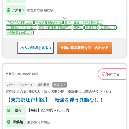
アクセス
都営新宿線 船堀駅
年収650万円以上可
未経験者も応募可能
原則、引越しを伴う転勤なし
住宅補助（手当）あり
産休・育休取得実績有り
駅チカ
車通勤可
店舗数1～9
年間休日120日以上
求人の詳細を見る
最新の募集状況を問い合わせる
更新日：2025年2月18日
保存する
パート・アルバイト
調剤薬局
募集停止
調剤薬局の薬剤師求人（法人名非公開 ※詳細はお問合せください）
【東京都江戸川区】 転居を伴う異動なし！
給与
【時給】2,100円～2,500円
勤務地
東京都 江戸川区