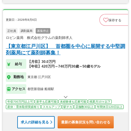
更新日：2026年8月6日
保存する
正社員
調剤薬局
募集停止
ロビン薬局 株式会社グラムの薬剤師求人
【東京都江戸川区】 首都圏を中心に展開する中堅調
剤薬局にて薬剤師募集！
【月収】30.0万円
給与
【年収】420万円～740万円30歳～50歳モデル
勤務地
東京都 江戸川区
アクセス
都営新宿線 船堀駅
年収700万円以上可
新卒も応募可能
未経験者も応募可能
残業月10ｈ以下
産休・育休取得実績有り
スキルアップ
駅チカ
店舗数30以上
年間休日120日以上
求人の詳細を見る
最新の募集状況を問い合わせる