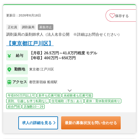
更新日：2026年6月18日
保存する
正社員
調剤薬局
募集停止
調剤薬局の薬剤師求人（法人名非公開 ※詳細はお問合せください）
【東京都江戸川区】
【月収】26.5万円～41.0万円程度 モデル
給与
【年収】400万円～650万円
勤務地
東京都 江戸川区
アクセス
都営新宿線 船堀駅
年収650万円以上可
新卒も応募可能
未経験者も応募可能
原則、引越しを伴う転勤なし
住宅補助（手当）あり
産休・育休取得実績有り
総合門前
店舗数10～29
求人の詳細を見る
最新の募集状況を問い合わせる