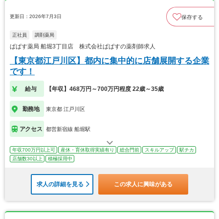
更新日：2026年7月3日
保存する
正社員
調剤薬局
ぱぱす薬局 船堀3丁目店 株式会社ぱぱすの薬剤師求人
【東京都江戸川区】都内に集中的に店舗展開する企業
です！
給与
【年収】468万円～700万円程度 22歳～35歳
勤務地
東京都 江戸川区
アクセス
都営新宿線 船堀駅
年収700万円以上可
産休・育休取得実績有り
総合門前
スキルアップ
駅チカ
店舗数30以上
積極採用中
求人の詳細を見る
この求人に興味がある