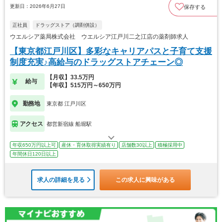
更新日：2026年6月27日
保存する
正社員
ドラッグストア（調剤併設）
ウエルシア薬局株式会社 ウエルシア江戸川二之江店の薬剤師求人
【東京都江戸川区】多彩なキャリアパスと子育て支援
制度充実♪高給与のドラッグストアチェーン◎
【月収】33.5万円
給与
【年収】515万円～650万円
勤務地
東京都 江戸川区
アクセス
都営新宿線 船堀駅
年収650万円以上可
産休・育休取得実績有り
店舗数30以上
積極採用中
年間休日120日以上
求人の詳細を見る
この求人に興味がある