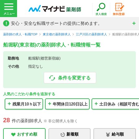
!
安心・安全な転職サポートの提供に努めます。
薬剤師の求人・転職TOP
東京都の薬剤師求人
江戸川区の薬剤師求人
船堀駅の薬剤師求
船堀駅(東京都)の薬剤師求人・転職情報一覧
勤務地
船堀駅(都営新宿線)
その他
指定なし
条件を変更する
人気のこだわり条件を追加する
残業月10ｈ以下
年間休日120日以上
土日休み（相談可含
28
件の薬剤師求人
※ 非公開求人を除く
おすすめ順
新着順
給与順