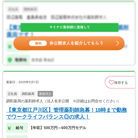
更新日：2025年5月7日
保存する
正社員
調剤薬局
募集停止
調剤薬局の薬剤師求人（法人名非公開 ※詳細はお問合せください）
【東京都江戸川区】管理薬剤師急募！18時まで勤務
でワークライフバランス◎の求人！
給与
【年収】500万円～600万円モデル