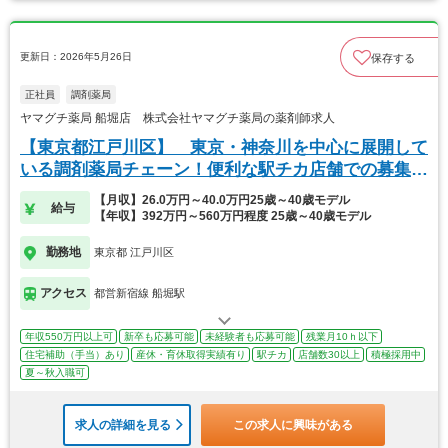
更新日：2026年5月26日
保存する
正社員
調剤薬局
ヤマグチ薬局 船堀店 株式会社ヤマグチ薬局の薬剤師求人
【東京都江戸川区】 東京・神奈川を中心に展開して
いる調剤薬局チェーン！便利な駅チカ店舗での募集で
す！
【月収】26.0万円～40.0万円25歳～40歳モデル
給与
【年収】392万円～560万円程度 25歳～40歳モデル
勤務地
東京都 江戸川区
アクセス
都営新宿線 船堀駅
年収550万円以上可
新卒も応募可能
未経験者も応募可能
残業月10ｈ以下
住宅補助（手当）あり
産休・育休取得実績有り
駅チカ
店舗数30以上
積極採用中
夏～秋入職可
求人の詳細を見る
この求人に興味がある