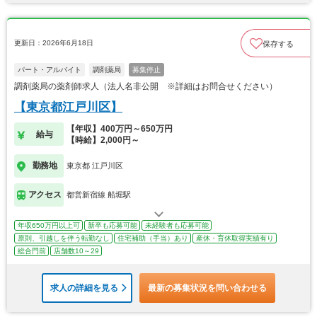
更新日：2026年6月18日
保存する
パート・アルバイト
調剤薬局
募集停止
調剤薬局の薬剤師求人（法人名非公開 ※詳細はお問合せください）
【東京都江戸川区】
【年収】400万円～650万円
給与
【時給】2,000円～
勤務地
東京都 江戸川区
アクセス
都営新宿線 船堀駅
年収650万円以上可
新卒も応募可能
未経験者も応募可能
原則、引越しを伴う転勤なし
住宅補助（手当）あり
産休・育休取得実績有り
総合門前
店舗数10～29
求人の詳細を見る
最新の募集状況を問い合わせる