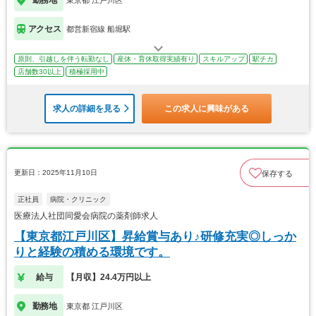
アクセス
都営新宿線 船堀駅
原則、引越しを伴う転勤なし
産休・育休取得実績有り
スキルアップ
駅チカ
店舗数30以上
積極採用中
求人の詳細を見る
この求人に興味がある
更新日：2025年11月10日
保存する
正社員
病院・クリニック
医療法人社団同愛会病院の薬剤師求人
【東京都江戸川区】昇給賞与あり♪研修充実◎しっか
りと経験の積める環境です。
給与
【月収】24.4万円以上
勤務地
東京都 江戸川区