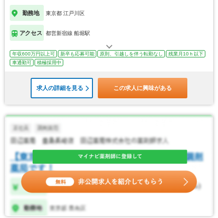
勤務地
東京都 江戸川区
アクセス
都営新宿線 船堀駅
年収600万円以上可
新卒も応募可能
原則、引越しを伴う転勤なし
残業月10ｈ以下
車通勤可
積極採用中
求人の詳細を見る
この求人に興味がある