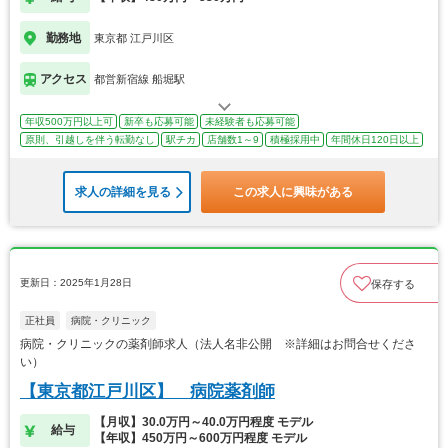
勤務地
東京都 江戸川区
アクセス
都営新宿線 船堀駅
年収500万円以上可
新卒も応募可能
未経験者も応募可能
原則、引越しを伴う転勤なし
駅チカ
店舗数1～9
積極採用中
年間休日120日以上
求人の詳細を見る
この求人に興味がある
更新日：2025年1月28日
保存する
正社員
病院・クリニック
病院・クリニックの薬剤師求人（法人名非公開 ※詳細はお問合せくださ
い）
【東京都江戸川区】 病院薬剤師
【月収】30.0万円～40.0万円程度 モデル
給与
【年収】450万円～600万円程度 モデル