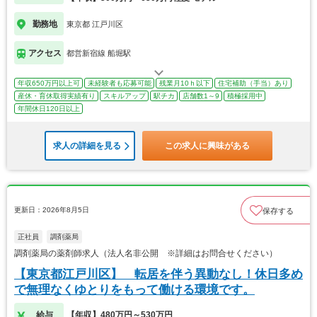
勤務地
東京都 江戸川区
アクセス
都営新宿線 船堀駅
年収650万円以上可
未経験者も応募可能
残業月10ｈ以下
住宅補助（手当）あり
産休・育休取得実績有り
スキルアップ
駅チカ
店舗数1～9
積極採用中
年間休日120日以上
求人の詳細を見る
この求人に興味がある
更新日：2026年8月5日
保存する
正社員
調剤薬局
調剤薬局の薬剤師求人（法人名非公開 ※詳細はお問合せください）
【東京都江戸川区】 転居を伴う異動なし！休日多め
で無理なくゆとりをもって働ける環境です。
給与
【年収】480万円～530万円