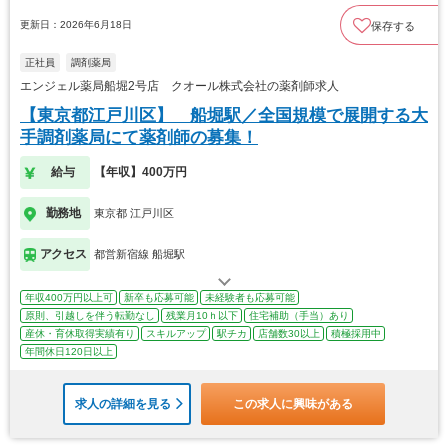
更新日：2026年6月18日
保存する
正社員
調剤薬局
エンジェル薬局船堀2号店 クオール株式会社の薬剤師求人
【東京都江戸川区】 船堀駅／全国規模で展開する大
手調剤薬局にて薬剤師の募集！
給与
【年収】400万円
勤務地
東京都 江戸川区
アクセス
都営新宿線 船堀駅
年収400万円以上可
新卒も応募可能
未経験者も応募可能
原則、引越しを伴う転勤なし
残業月10ｈ以下
住宅補助（手当）あり
産休・育休取得実績有り
スキルアップ
駅チカ
店舗数30以上
積極採用中
年間休日120日以上
求人の詳細を見る
この求人に興味がある