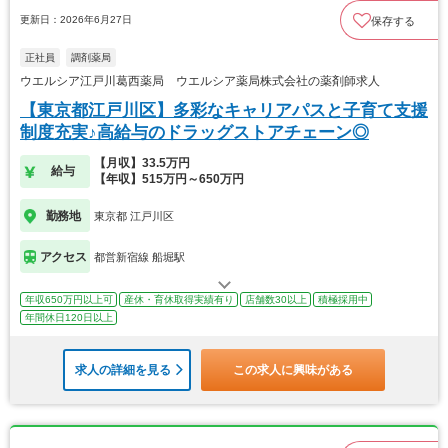
更新日：2026年6月27日
保存する
正社員
調剤薬局
ウエルシア江戸川葛西薬局 ウエルシア薬局株式会社の薬剤師求人
【東京都江戸川区】多彩なキャリアパスと子育て支援
制度充実♪高給与のドラッグストアチェーン◎
【月収】33.5万円
給与
【年収】515万円～650万円
勤務地
東京都 江戸川区
アクセス
都営新宿線 船堀駅
年収650万円以上可
産休・育休取得実績有り
店舗数30以上
積極採用中
年間休日120日以上
求人の詳細を見る
この求人に興味がある