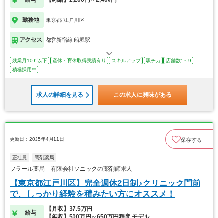
勤務地
東京都 江戸川区
アクセス
都営新宿線 船堀駅
残業月10ｈ以下
産休・育休取得実績有り
スキルアップ
駅チカ
店舗数1～9
積極採用中
求人の詳細を見る
この求人に興味がある
更新日：2025年4月11日
保存する
正社員
調剤薬局
フラール薬局 有限会社ソニックの薬剤師求人
【東京都江戸川区】完全週休2日制♪クリニック門前
で、しっかり経験を積みたい方にオススメ！
【月収】37.5万円
給与
【年収】500万円～650万円程度 モデル