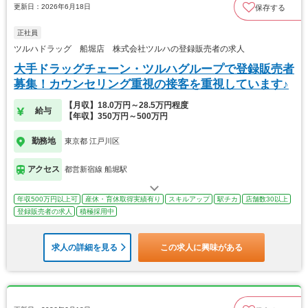
更新日：2026年6月18日
保存する
正社員
ツルハドラッグ 船堀店 株式会社ツルハの登録販売者の求人
大手ドラッグチェーン・ツルハグループで登録販売者
募集！カウンセリング重視の接客を重視しています♪
【月収】18.0万円～28.5万円程度
給与
【年収】350万円～500万円
勤務地
東京都 江戸川区
アクセス
都営新宿線 船堀駅
年収500万円以上可
産休・育休取得実績有り
スキルアップ
駅チカ
店舗数30以上
登録販売者の求人
積極採用中
求人の詳細を見る
この求人に興味がある