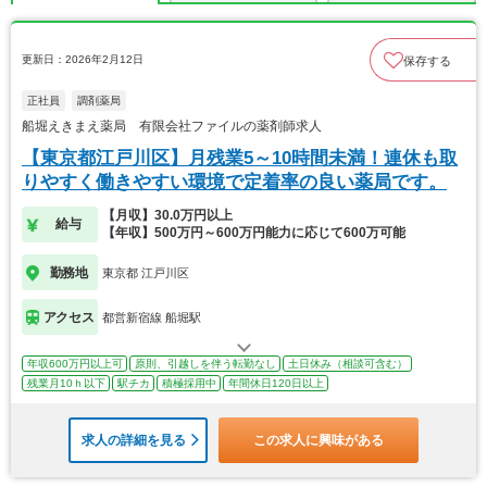
更新日：2026年2月12日
保存する
正社員
調剤薬局
船堀えきまえ薬局 有限会社ファイルの薬剤師求人
【東京都江戸川区】月残業5～10時間未満！連休も取
りやすく働きやすい環境で定着率の良い薬局です。
【月収】30.0万円以上
給与
【年収】500万円～600万円能力に応じて600万可能
勤務地
東京都 江戸川区
アクセス
都営新宿線 船堀駅
年収600万円以上可
原則、引越しを伴う転勤なし
土日休み（相談可含む）
残業月10ｈ以下
駅チカ
積極採用中
年間休日120日以上
求人の詳細を見る
この求人に興味がある