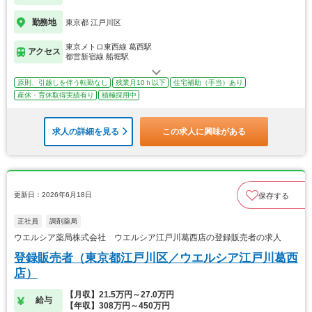
勤務地
東京都 江戸川区
東京メトロ東西線 葛西駅
アクセス
都営新宿線 船堀駅
原則、引越しを伴う転勤なし
残業月10ｈ以下
住宅補助（手当）あり
産休・育休取得実績有り
積極採用中
求人の詳細を見る
この求人に興味がある
更新日：2026年6月18日
保存する
正社員
調剤薬局
ウエルシア薬局株式会社 ウエルシア江戸川葛西店の登録販売者の求人
登録販売者（東京都江戸川区／ウエルシア江戸川葛西
店）
【月収】21.5万円～27.0万円
給与
【年収】308万円～450万円