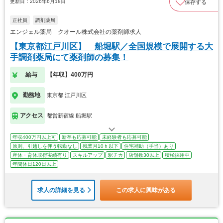
更新日：2026年6月18日
保存する
正社員
調剤薬局
エンジェル薬局 クオール株式会社の薬剤師求人
【東京都江戸川区】 船堀駅／全国規模で展開する大
手調剤薬局にて薬剤師の募集！
給与
【年収】400万円
勤務地
東京都 江戸川区
アクセス
都営新宿線 船堀駅
年収400万円以上可
新卒も応募可能
未経験者も応募可能
原則、引越しを伴う転勤なし
残業月10ｈ以下
住宅補助（手当）あり
産休・育休取得実績有り
スキルアップ
駅チカ
店舗数30以上
積極採用中
年間休日120日以上
求人の詳細を見る
この求人に興味がある