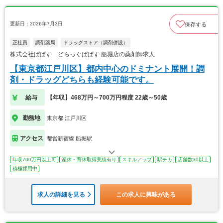
更新日：2026年7月3日
保存する
正社員
調剤薬局
ドラッグストア（調剤併設）
株式会社ぱぱす どらっぐぱぱす 船堀店の薬剤師求人
【東京都江戸川区】都内中心のドミナント展開！調
剤・ドラッグどちらも経験可能です。
給与
【年収】468万円～700万円程度 22歳～50歳
勤務地
東京都 江戸川区
アクセス
都営新宿線 船堀駅
年収700万円以上可
産休・育休取得実績有り
スキルアップ
駅チカ
店舗数30以上
積極採用中
求人の詳細を見る
この求人に興味がある