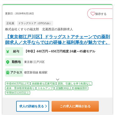
更新日：2026年6月18日
保存する
正社員
ドラッグストア（OTCのみ）
株式会社くすりの福太郎 北葛西店の薬剤師求人
【東京都江戸川区】ドラッグストアチェーンでの薬剤
師求人／大手ならではの研修と福利厚生が魅力です。
給与
【年収】440万円～650万円程度 24歳～45歳モデル
勤務地
東京都 江戸川区
アクセス
都営新宿線 船堀駅
年収650万円以上可
未経験者も応募可能
原則、引越しを伴う転勤なし
産休・育休取得実績有り
スキルアップ
店舗数30以上
積極採用中
年間休日120日以上
求人の詳細を見る
この求人に興味がある