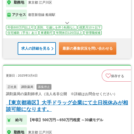
勤務地
東京都 江戸川区
アクセス
都営新宿線 船堀駅
年収600万円以上可
原則、引越しを伴う転勤なし
残業月10ｈ以下
住宅補助（手当）あり
車通勤可
年間休日120日以上
管理職候補
求人の詳細を見る
最新の募集状況を問い合わせる
更新日：2025年3月4日
保存する
正社員
調剤薬局
募集停止
調剤薬局の薬剤師求人（法人名非公開 ※詳細はお問合せください）
【東京都港区】大手ドラッグ企業にて土日祝休みが相
談可能になります。
給与
【年収】500万円～650万円程度 ～30歳モデル
勤務地
東京都 江戸川区