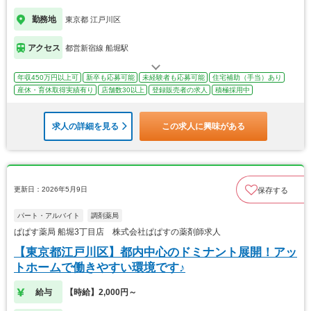
勤務地
東京都 江戸川区
アクセス
都営新宿線 船堀駅
年収450万円以上可
新卒も応募可能
未経験者も応募可能
住宅補助（手当）あり
産休・育休取得実績有り
店舗数30以上
登録販売者の求人
積極採用中
求人の詳細を見る
この求人に興味がある
更新日：2026年5月9日
保存する
パート・アルバイト
調剤薬局
ぱぱす薬局 船堀3丁目店 株式会社ぱぱすの薬剤師求人
【東京都江戸川区】都内中心のドミナント展開！アッ
トホームで働きやすい環境です♪
給与
【時給】2,000円～