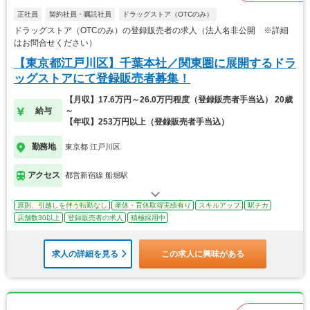
正社員
契約社員・嘱託社員
ドラッグストア（OTCのみ）
ドラッグストア（OTCのみ）の登録販売者の求人（法人名非公開 ※詳細
はお問合せください）
【東京都江戸川区】千葉本社／関東圏に展開するドラ
ッグストアにて登録販売者募集！
【月収】17.6万円～26.0万円程度（登録販売者手当込） 20歳
給与
～
【年収】253万円以上（登録販売者手当込）
勤務地
東京都 江戸川区
アクセス
都営新宿線 船堀駅
原則、引越しを伴う転勤なし
産休・育休取得実績有り
スキルアップ
駅チカ
店舗数30以上
登録販売者の求人
積極採用中
求人の詳細を見る
この求人に興味がある