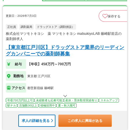
更新日：2026年7月3日
保存する
正社員
調剤薬局
ドラッグストア（調剤併設）
株式会社マツモトキヨシ 薬 マツモトキヨシ matsukiyoLAB 篠崎駅前店の
薬剤師求人
【東京都江戸川区】ドラッグストア業界のリーディン
グカンパニーでの薬剤師募集
給与
【年収】458万円～700万円
勤務地
東京都 江戸川区
アクセス
都営新宿線 篠崎駅
年収700万円以上可
未経験者も応募可能
産休・育休取得実績有り
スキルアップ
駅チカ
店舗数30以上
積極採用中
夏～秋入職可
求人の詳細を見る
この求人に興味がある