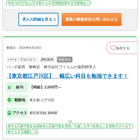
年収700万円以上可
駅チカ
管理職候補
在宅業務あり
求人の詳細を見る
最新の募集状況を問い合わせる
更新日：2026年6月18日
保存する
パート・アルバイト
調剤薬局
募集停止
パンダ薬局 篠崎店 株式会社ワイエムの薬剤師求人
【東京都江戸川区】 幅広い科目を勉強できます！
給与
【時給】2,000円～
勤務地
東京都 江戸川区
アクセス
都営新宿線 篠崎駅
新卒も応募可能
未経験者も応募可能
原則、引越しを伴う転勤なし
残業月10ｈ以下
駅チカ
店舗数1～9