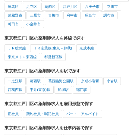
練馬区
足立区
葛飾区
江戸川区
八王子市
立川市
武蔵野市
三鷹市
青梅市
府中市
昭島市
調布市
町田市
小金井市
東京都江戸川区の薬剤師求人を路線で探す
ＪＲ総武線
ＪＲ京葉線(東京－蘇我)
京成本線
東京メトロ東西線
都営新宿線
東京都江戸川区の薬剤師求人を駅で探す
一之江駅
葛西駅
葛西臨海公園駅
京成小岩駅
小岩駅
西葛西駅
平井(東京)駅
船堀駅
瑞江駅
東京都江戸川区の薬剤師求人を雇用形態で探す
正社員
契約社員・嘱託社員
パート・アルバイト
東京都江戸川区の薬剤師求人を仕事内容で探す