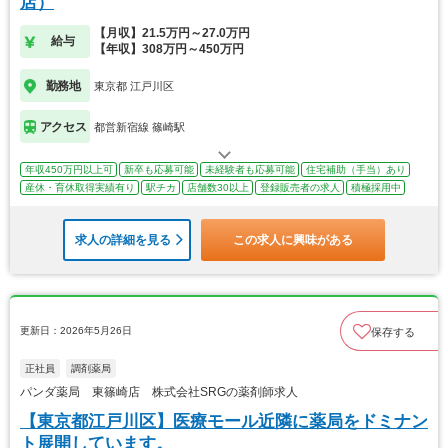
店）
【月収】21.5万円～27.0万円
給与
【年収】308万円～450万円
勤務地
東京都 江戸川区
アクセス
都営新宿線 篠崎駅
年収450万円以上可
新卒も応募可能
未経験者も応募可能
住宅補助（手当）あり
産休・育休取得実績有り
駅チカ
店舗数30以上
登録販売者の求人
積極採用中
求人の詳細を見る
この求人に興味がある
更新日：2026年5月26日
保存する
正社員
調剤薬局
パンダ薬局 東篠崎店 株式会社SRGの薬剤師求人
【東京都江戸川区】医療モール近隣に薬局をドミナン
ト展開しています。