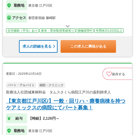
勤務地
東京都 江戸川区
アクセス
都営新宿線 篠崎駅
住宅補助（手当）あり
産休・育休取得実績有り
積極採用中
年間休日120日以上
求人の詳細を見る
この求人に興味がある
更新日：2025年12月16日
保存する
パート・アルバイト
病院・クリニック
医療法人社団城東桐和会 タムスさくら病院江戸川の薬剤師求人
【東京都江戸川区/】一般・回リハ・療養病棟を持つ
ケアミックスの病院にてパート募集！
給与
【時給】2,126円～
勤務地
東京都 江戸川区