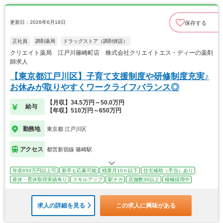
更新日：2026年6月18日
保存する
正社員
調剤薬局
ドラッグストア（調剤併設）
クリエイト薬局 江戸川篠崎町店 株式会社クリエイトエス・ディーの薬剤
師求人
【東京都江戸川区】子育て支援制度や研修制度充実♪
お休みが取りやすくワークライフバランス◎
【月収】34.5万円～50.0万円
給与
【年収】510万円～650万円
勤務地
東京都 江戸川区
アクセス
都営新宿線 篠崎駅
年収650万円以上可
新卒も応募可能
残業月10ｈ以下
住宅補助（手当）あり
産休・育休取得実績有り
スキルアップ
駅チカ
店舗数30以上
積極採用中
求人の詳細を見る
この求人に興味がある