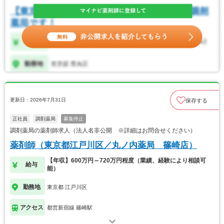
更新日：2026年7月31日
保存する
正社員
調剤薬局
募集停止
調剤薬局の薬剤師求人（法人名非公開 ※詳細はお問合せください）
薬剤師（東京都江戸川区／丸ノ内薬局 篠崎店）
【年収】600万円～720万円程度（業績、経験により相談可
給与
能）
勤務地
東京都 江戸川区
アクセス
都営新宿線 篠崎駅