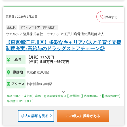
更新日：2026年6月27日
保存する
正社員
ドラッグストア（調剤併設）
ウエルシア薬局株式会社 ウエルシア江戸川鹿骨店の薬剤師求人
【東京都江戸川区】多彩なキャリアパスと子育て支援
制度充実♪高給与のドラッグストアチェーン◎
【月収】33.5万円
給与
【年収】515万円～650万円
勤務地
東京都 江戸川区
アクセス
都営新宿線 篠崎駅
年収650万円以上可
産休・育休取得実績有り
車通勤可
店舗数30以上
積極採用中
年間休日120日以上
求人の詳細を見る
この求人に興味がある