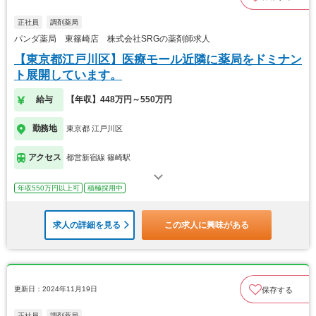
正社員
調剤薬局
パンダ薬局 東篠崎店 株式会社SRGの薬剤師求人
【東京都江戸川区】医療モール近隣に薬局をドミナン
ト展開しています。
給与
【年収】448万円～550万円
勤務地
東京都 江戸川区
アクセス
都営新宿線 篠崎駅
年収550万円以上可
積極採用中
求人の詳細を見る
この求人に興味がある
更新日：2024年11月19日
保存する
正社員
調剤薬局