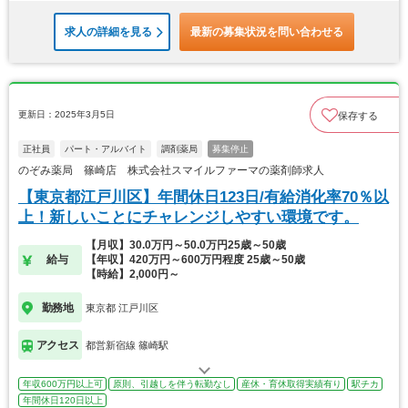
求人の詳細を見る
最新の募集状況を問い合わせる
更新日：2025年3月5日
保存する
正社員
パート・アルバイト
調剤薬局
募集停止
のぞみ薬局 篠崎店 株式会社スマイルファーマの薬剤師求人
【東京都江戸川区】年間休日123日/有給消化率70％以
上！新しいことにチャレンジしやすい環境です。
【月収】30.0万円～50.0万円25歳～50歳
給与
【年収】420万円～600万円程度 25歳～50歳
【時給】2,000円～
勤務地
東京都 江戸川区
アクセス
都営新宿線 篠崎駅
年収600万円以上可
原則、引越しを伴う転勤なし
産休・育休取得実績有り
駅チカ
年間休日120日以上