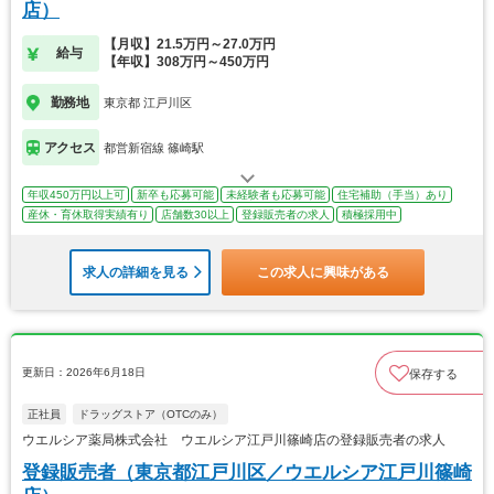
店）
【月収】21.5万円～27.0万円
給与
【年収】308万円～450万円
勤務地
東京都 江戸川区
アクセス
都営新宿線 篠崎駅
年収450万円以上可
新卒も応募可能
未経験者も応募可能
住宅補助（手当）あり
産休・育休取得実績有り
店舗数30以上
登録販売者の求人
積極採用中
求人の詳細を見る
この求人に興味がある
更新日：2026年6月18日
保存する
正社員
ドラッグストア（OTCのみ）
ウエルシア薬局株式会社 ウエルシア江戸川篠崎店の登録販売者の求人
登録販売者（東京都江戸川区／ウエルシア江戸川篠崎