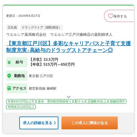
更新日：2026年6月27日
保存する
正社員
ドラッグストア（調剤併設）
ウエルシア薬局株式会社 ウエルシア江戸川篠崎店の薬剤師求人
【東京都江戸川区】多彩なキャリアパスと子育て支援
制度充実♪高給与のドラッグストアチェーン◎
【月収】33.5万円
給与
【年収】515万円～650万円
勤務地
東京都 江戸川区
アクセス
都営新宿線 篠崎駅
年収650万円以上可
産休・育休取得実績有り
駅チカ
店舗数30以上
積極採用中
年間休日120日以上
求人の詳細を見る
この求人に興味がある