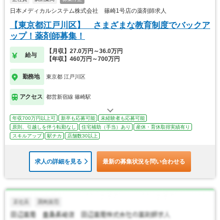
日本メディカルシステム株式会社 篠崎1号店の薬剤師求人
【東京都江戸川区】 さまざまな教育制度でバックア
ップ！薬剤師募集！
【月収】27.0万円～36.0万円
給与
【年収】460万円～700万円
勤務地
東京都 江戸川区
アクセス
都営新宿線 篠崎駅
年収700万円以上可
新卒も応募可能
未経験者も応募可能
原則、引越しを伴う転勤なし
住宅補助（手当）あり
産休・育休取得実績有り
スキルアップ
駅チカ
店舗数30以上
求人の詳細を見る
最新の募集状況を問い合わせる