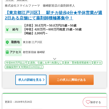
株式会社スマイルファーマ 篠崎駅前店の薬剤師求人
【東京都江戸川区】 駅チカ徒歩4分★半休営業が週
2日ある店舗にて薬剤師積極募集中！
【月収】30.0万円～50.0万円25歳～50歳
給与
【年収】420万円～600万円程度 25歳～50歳
【時給】2,000円～
勤務地
東京都 江戸川区
アクセス
都営新宿線 篠崎駅
年収600万円以上可
原則、引越しを伴う転勤なし
産休・育休取得実績有り
駅チカ
積極採用中
年間休日120日以上
求人の詳細を見る
この求人に興味がある
更新日：2026年5月26日
保存する