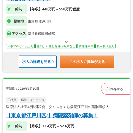
給与
【年収】448万円～550万円程度
勤務地
東京都 江戸川区
アクセス
都営新宿線 篠崎駅
年収550万円以上可
原則、引越しを伴う転勤なし
積極採用中
夏～秋入職可
求人の詳細を見る
この求人に興味がある
更新日：2026年3月10日
保存する
正社員
病院・クリニック
医療法人社団城東桐和会 タムスさくら病院江戸川の薬剤師求人
【東京都江戸川区/】病院薬剤師の募集！
給与
【月収】33.4万円～52.6万円