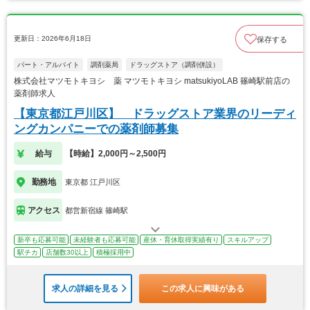
更新日：2026年6月18日
保存する
パート・アルバイト
調剤薬局
ドラッグストア（調剤併設）
株式会社マツモトキヨシ 薬 マツモトキヨシ matsukiyoLAB 篠崎駅前店の
薬剤師求人
【東京都江戸川区】 ドラッグストア業界のリーディ
ングカンパニーでの薬剤師募集
給与
【時給】2,000円～2,500円
勤務地
東京都 江戸川区
アクセス
都営新宿線 篠崎駅
新卒も応募可能
未経験者も応募可能
産休・育休取得実績有り
スキルアップ
駅チカ
店舗数30以上
積極採用中
求人の詳細を見る
この求人に興味がある