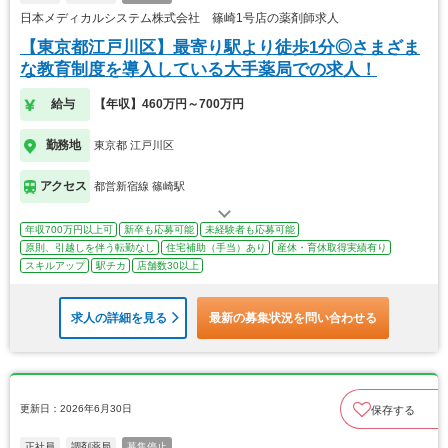
日本メディカルシステム株式会社 篠崎1号店の薬剤師求人
【東京都江戸川区】最寄り駅より徒歩1分◎さまざま
な教育制度を導入している大手薬局での求人！
給与
【年収】460万円～700万円
勤務地
東京都 江戸川区
アクセス
都営新宿線 篠崎駅
年収700万円以上可
新卒も応募可能
未経験者も応募可能
原則、引越しを伴う転勤なし
住宅補助（手当）あり
産休・育休取得実績有り
スキルアップ
駅チカ
店舗数30以上
求人の詳細を見る
最新の募集状況を問い合わせる
更新日：2026年6月30日
保存する
正社員
調剤薬局
募集停止