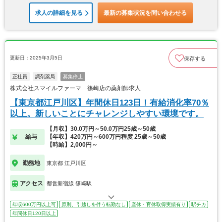
求人の詳細を見る
最新の募集状況を問い合わせる
更新日：2025年3月5日
保存する
正社員
調剤薬局
募集停止
株式会社スマイルファーマ 篠崎店の薬剤師求人
【東京都江戸川区】年間休日123日！有給消化率70％
以上。新しいことにチャレンジしやすい環境です。
【月収】30.0万円～50.0万円25歳～50歳
給与
【年収】420万円～600万円程度 25歳～50歳
【時給】2,000円～
勤務地
東京都 江戸川区
アクセス
都営新宿線 篠崎駅
年収600万円以上可
原則、引越しを伴う転勤なし
産休・育休取得実績有り
駅チカ
年間休日120日以上