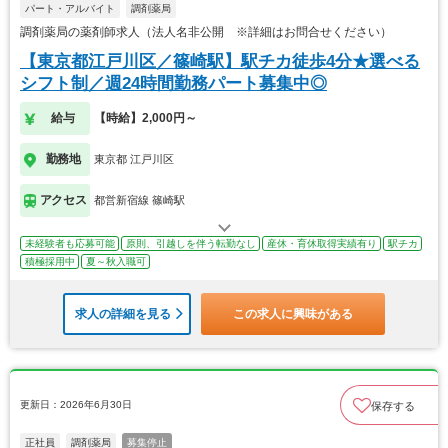
パート・アルバイト
調剤薬局
調剤薬局の薬剤師求人（法人名非公開 ※詳細はお問合せください）
【東京都江戸川区／篠崎駅】駅チカ徒歩4分★選べる
シフト制／週24時間勤務パート募集中◎
給与
【時給】2,000円～
勤務地
東京都 江戸川区
アクセス
都営新宿線 篠崎駅
未経験者も応募可能
原則、引越しを伴う転勤なし
産休・育休取得実績有り
駅チカ
積極採用中
夏～秋入職可
求人の詳細を見る
この求人に興味がある
更新日：2026年6月30日
保存する
正社員
調剤薬局
募集停止