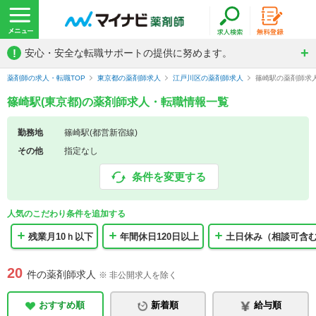
!
安心・安全な転職サポートの提供に努めます。
薬剤師の求人・転職TOP
東京都の薬剤師求人
江戸川区の薬剤師求人
篠崎駅の薬剤師求
篠崎駅(東京都)の薬剤師求人・転職情報一覧
勤務地
篠崎駅(都営新宿線)
その他
指定なし
条件を変更する
人気のこだわり条件を追加する
残業月10ｈ以下
年間休日120日以上
土日休み（相談可含
20
件の薬剤師求人
※ 非公開求人を除く
おすすめ順
新着順
給与順