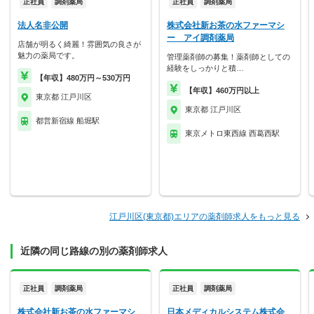
正社員
調剤薬局
正社員
調剤薬局
法人名非公開
株式会社新お茶の水ファーマシ
ー アイ調剤薬局
店舗が明るく綺麗！雰囲気の良さが
魅力の薬局です。
管理薬剤師の募集！薬剤師としての
経験をしっかりと積…
【年収】480万円～530万円
【年収】460万円以上
東京都 江戸川区
東京都 江戸川区
都営新宿線 船堀駅
東京メトロ東西線 西葛西駅
江戸川区(東京都)エリアの薬剤師求人をもっと見る
近隣の同じ路線の別の薬剤師求人
正社員
調剤薬局
正社員
調剤薬局
株式会社新お茶の水ファーマシ
日本メディカルシステム株式会