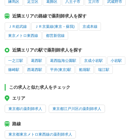
練馬区
足立区
葛飾区
八王子市
立川市
武蔵野市
近隣エリアの路線で薬剤師求人を探す
ＪＲ総武線
ＪＲ京葉線(東京－蘇我)
京成本線
東京メトロ東西線
都営新宿線
近隣エリアの駅で薬剤師求人を探す
一之江駅
葛西駅
葛西臨海公園駅
京成小岩駅
小岩駅
篠崎駅
西葛西駅
平井(東京)駅
船堀駅
瑞江駅
この求人と似た求人をチェック
エリア
東京都の薬剤師求人
東京都江戸川区の薬剤師求人
路線
東京都東京メトロ東西線の薬剤師求人