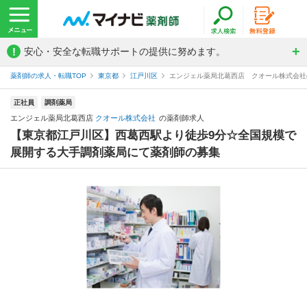
!
安心・安全な転職サポートの提供に努めます。
薬剤師の求人・転職TOP
東京都
江戸川区
エンジェル薬局北葛西店 クオール株式会社
正社員
調剤薬局
エンジェル薬局北葛西店
クオール株式会社
の薬剤師求人
【東京都江戸川区】西葛西駅より徒歩9分☆全国規模で
展開する大手調剤薬局にて薬剤師の募集