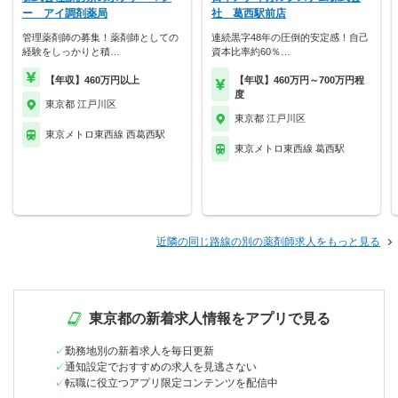
ー アイ調剤薬局
社 葛西駅前店
管理薬剤師の募集！薬剤師としての
連続黒字48年の圧倒的安定感！自己
経験をしっかりと積…
資本比率約60％…
【年収】460万円以上
【年収】460万円～700万円程
度
東京都 江戸川区
東京都 江戸川区
東京メトロ東西線 西葛西駅
東京メトロ東西線 葛西駅
近隣の同じ路線の別の薬剤師求人をもっと見る
東京都の新着求人情報をアプリで見る
勤務地別の新着求人を毎日更新
通知設定でおすすめの求人を見逃さない
転職に役立つアプリ限定コンテンツを配信中