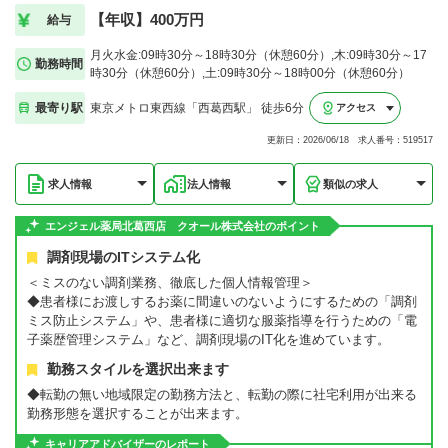
【年収】400万円
給与
月火水金:09時30分～18時30分（休憩60分）,木:09時30分～17
勤務時間
時30分（休憩60分）,土:09時30分～18時00分（休憩60分）
最寄り駅
東京メトロ東西線「西葛西駅」 徒歩6分
アクセス
更新日：2026/06/18 求人番号：519517
求人情報
法人情報
類似の求人
エンジェル薬局北葛西店 クオール株式会社のポイント
調剤現場のITシステム化
＜ミスのない調剤業務、徹底した個人情報管理＞
◆患者様にお渡しするお薬に間違いのないようにするための「調剤
ミス防止システム」や、患者様に適切な服薬指導を行うための「電
子薬歴管理システム」など、調剤現場のIT化を進めています。
勤務スタイルを選択出来ます
◆転勤の無い地域限定の勤務方法と、転勤の際に社宅利用が出来る
勤務形態を選択することが出来ます。
キャリアアドバイザーのレポート