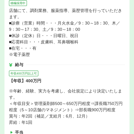
積極採用中
店舗にて、調剤業務、服薬指導、薬歴管理を行っていただき
ます。
■診療（営業）時間・・・月火水金／9：30～18：30、木／
9：30～17：30、土／9：30～18：00
■休診（定休）日・・・日曜日、祝日
■応需科目・・・皮膚科、耳鼻咽喉科
■在宅・・・有
※電子薬歴
給与
年収400万円以上可
【年収】400万円
※年齢、経験、実力を考慮し、会社規定により決定いたしま
す。
＜年収目安＞管理薬剤師500～650万円程度⇒課長職750万円
程度（5～10店舗のマネジメント）⇒部長職900万円程度
賞与：年2回（補足／支給月：6月、12月）
昇給：年1回
手当