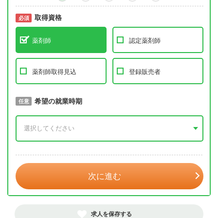
取得資格
必須
必須
薬剤師
認定薬剤師
薬剤師取得見込
登録販売者
取得予定年
希望の就業時期
必須
任意
年 3月
次に進む
求人を保存する