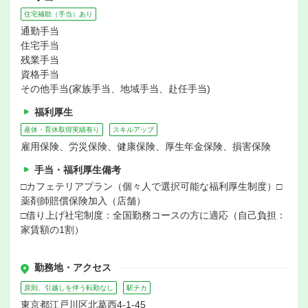
住宅補助（手当）あり
通勤手当
住宅手当
残業手当
資格手当
その他手当(家族手当、地域手当、赴任手当)
福利厚生
産休・育休取得実績有り
スキルアップ
雇用保険、労災保険、健康保険、厚生年金保険、損害保険
手当・福利厚生備考
□カフェテリアプラン（個々人で選択可能な福利厚生制度）□
薬剤師賠償保険加入（店舗）
□借り上げ社宅制度：全国勤務コースの方に適応（自己負担：
家賃額の1割）
勤務地・アクセス
原則、引越しを伴う転勤なし
駅チカ
東京都江戸川区北葛西4-1-45