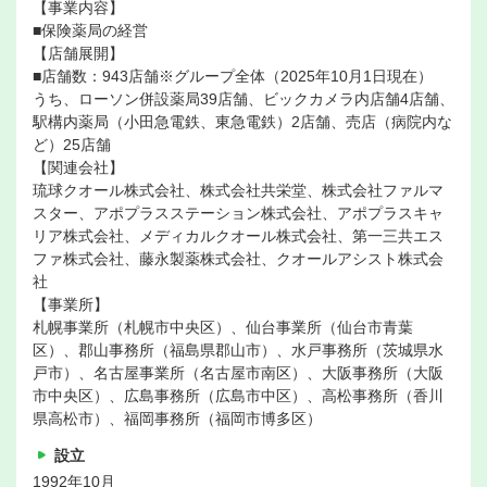
【事業内容】
■保険薬局の経営
【店舗展開】
■店舗数：943店舗※グループ全体（2025年10月1日現在）
うち、ローソン併設薬局39店舗、ビックカメラ内店舗4店舗、
駅構内薬局（小田急電鉄、東急電鉄）2店舗、売店（病院内な
ど）25店舗
【関連会社】
琉球クオール株式会社、株式会社共栄堂、株式会社ファルマ
スター、アポプラスステーション株式会社、アポプラスキャ
リア株式会社、メディカルクオール株式会社、第一三共エス
ファ株式会社、藤永製薬株式会社、クオールアシスト株式会
社
【事業所】
札幌事業所（札幌市中央区）、仙台事業所（仙台市青葉
区）、郡山事務所（福島県郡山市）、水戸事務所（茨城県水
戸市）、名古屋事業所（名古屋市南区）、大阪事務所（大阪
市中央区）、広島事務所（広島市中区）、高松事務所（香川
県高松市）、福岡事務所（福岡市博多区）
設立
1992年10月