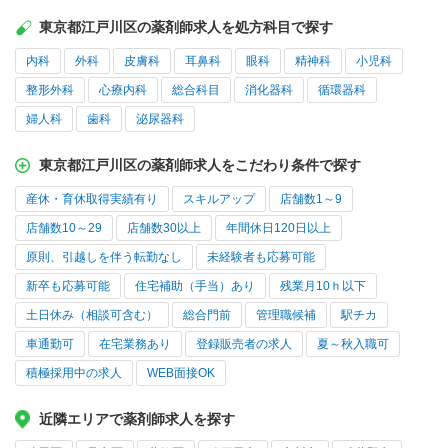
東京都江戸川区の薬剤師求人を処方科目で探す
内科
外科
皮膚科
耳鼻科
眼科
精神科
小児科
整形外科
心療内科
総合科目
消化器科
循環器科
婦人科
歯科
泌尿器科
東京都江戸川区の薬剤師求人をこだわり条件で探す
産休・育休取得実績有り
スキルアップ
店舗数1～9
店舗数10～29
店舗数30以上
年間休日120日以上
原則、引越しを伴う転勤なし
未経験者も応募可能
新卒も応募可能
住宅補助（手当）あり
残業月10ｈ以下
土日休み（相談可含む）
総合門前
管理職候補
駅チカ
車通勤可
在宅業務あり
登録販売者の求人
夏～秋入職可
積極採用中の求人
WEB面接OK
近隣エリアで薬剤師求人を探す