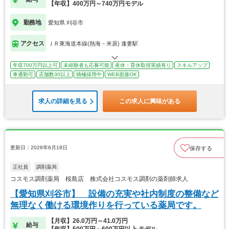
【年収】400万円～740万円モデル
勤務地
愛知県 刈谷市
アクセス
ＪＲ東海道本線(熱海－米原) 逢妻駅
年収700万円以上可
未経験者も応募可能
産休・育休取得実績有り
スキルアップ
車通勤可
店舗数30以上
積極採用中
WEB面接OK
求人の詳細を見る
この求人に興味がある
更新日：2026年6月18日
保存する
正社員
調剤薬局
コスモス調剤薬局 桜島店 株式会社コスモス調剤の薬剤師求人
【愛知県刈谷市】 設備の充実や社内制度の整備など
無理なく働ける環境作りを行っている薬局です。
【月収】26.0万円～41.0万円
給与