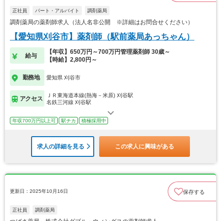
正社員
パート・アルバイト
調剤薬局
調剤薬局の薬剤師求人（法人名非公開 ※詳細はお問合せください）
【愛知県刈谷市】薬剤師（駅前薬局あっちゃん）
【年収】650万円～700万円管理薬剤師 30歳～
給与
【時給】2,800円～
勤務地
愛知県 刈谷市
ＪＲ東海道本線(熱海－米原) 刈谷駅
アクセス
名鉄三河線 刈谷駅
年収700万円以上可
駅チカ
積極採用中
求人の詳細を見る
この求人に興味がある
更新日：2025年10月16日
保存する
正社員
調剤薬局