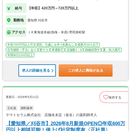
給与
【年収】420万円～720万円以上
勤務地
愛知県 刈谷市
アクセス
ＪＲ東海道本線(熱海－米原) 野田新町駅
年収700万円以上可
原則、引越しを伴う転勤なし
残業月10ｈ以下
住宅補助（手当）あり
駅チカ
車通勤可
店舗数1～9
積極採用中
夏～秋入職可
年間休日120日以上
求人の詳細を見る
この求人に興味がある
更新日：2026年5月11日
保存する
正社員
調剤薬局
ヤマトセラム株式会社 店舗名未定（仮名）の薬剤師求人
【愛知県／刈谷市】2026年8月新規OPEN◎年収600万
円以上相談可能！借上げ社宅制度有〈正社員〉