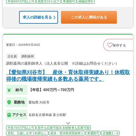
年収600万円以上可
残業月10ｈ以下
車通勤可
積極採用中
求人の詳細を見る
この求人に興味がある
更新日：2026年5月26日
保存する
正社員
調剤薬局
調剤薬局の薬剤師求人（法人名非公開 ※詳細はお問合せください）
【愛知県刈谷市】 産休・育休取得実績あり！休暇取
得後の職場復帰実績も多数ある薬局です。
給与
【年収】400万円～700万円
勤務地
愛知県 刈谷市
アクセス
名鉄名古屋本線 富士松駅
年収700万円以上可
新卒も応募可能
未経験者も応募可能
原則、引越しを伴う転勤なし
産休・育休取得実績有り
車通勤可
店舗数1～9