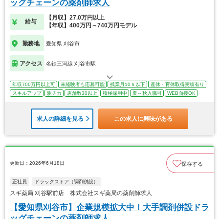
ッグチェーンの薬剤師求人
【月収】27.0万円以上
給与
【年収】400万円～740万円モデル
勤務地
愛知県 刈谷市
アクセス
名鉄三河線 刈谷市駅
年収700万円以上可
未経験者も応募可能
残業月10ｈ以下
産休・育休取得実績有り
スキルアップ
駅チカ
店舗数30以上
積極採用中
夏～秋入職可
WEB面接OK
求人の詳細を見る
この求人に興味がある
更新日：2026年6月18日
保存する
正社員
ドラッグストア（調剤併設）
スギ薬局 刈谷駅前店 株式会社スギ薬局の薬剤師求人
【愛知県刈谷市】企業規模拡大中！大手調剤併設ドラ
ッグチェーンの薬剤師求人