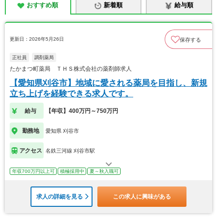
おすすめ順
新着順
給与順
更新日：2026年5月26日
保存する
正社員
調剤薬局
たかまつ町薬局 ＴＨＳ株式会社の薬剤師求人
【愛知県刈谷市】地域に愛される薬局を目指し、新規
立ち上げを経験できる求人です。
給与
【年収】400万円～750万円
勤務地
愛知県 刈谷市
アクセス
名鉄三河線 刈谷市駅
年収700万円以上可
積極採用中
夏～秋入職可
求人の詳細を見る
この求人に興味がある