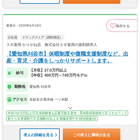
更新日：2026年6月18日
保存する
正社員
ドラッグストア（調剤併設）
スギ薬局 かりがね店 株式会社スギ薬局の薬剤師求人
【愛知県刈谷市】休暇制度や復職支援制度など、出
産・育児・介護をしっかりサポートします。
【月収】27.0万円以上
給与
【年収】400万円～740万円モデル
勤務地
愛知県 刈谷市
アクセス
名鉄名古屋本線 一ツ木駅
年収700万円以上可
未経験者も応募可能
産休・育休取得実績有り
スキルアップ
駅チカ
車通勤可
店舗数30以上
積極採用中
WEB面接OK
求人の詳細を見る
この求人に興味がある