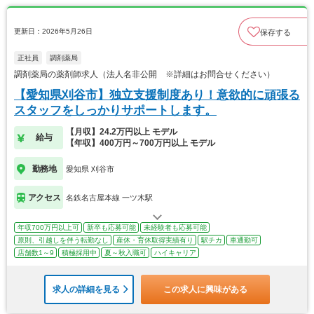
更新日：2026年5月26日
保存する
正社員
調剤薬局
調剤薬局の薬剤師求人（法人名非公開 ※詳細はお問合せください）
【愛知県刈谷市】独立支援制度あり！意欲的に頑張る
スタッフをしっかりサポートします。
【月収】24.2万円以上 モデル
給与
【年収】400万円～700万円以上 モデル
勤務地
愛知県 刈谷市
アクセス
名鉄名古屋本線 一ツ木駅
年収700万円以上可
新卒も応募可能
未経験者も応募可能
原則、引越しを伴う転勤なし
産休・育休取得実績有り
駅チカ
車通勤可
店舗数1～9
積極採用中
夏～秋入職可
ハイキャリア
求人の詳細を見る
この求人に興味がある