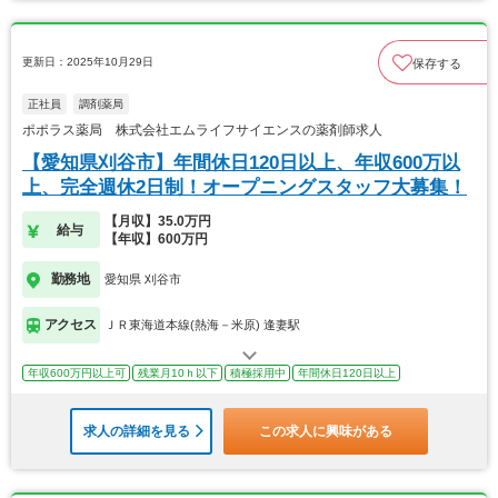
更新日：2025年10月29日
保存する
正社員
調剤薬局
ポポラス薬局 株式会社エムライフサイエンスの薬剤師求人
【愛知県刈谷市】年間休日120日以上、年収600万以
上、完全週休2日制！オープニングスタッフ大募集！
【月収】35.0万円
給与
【年収】600万円
勤務地
愛知県 刈谷市
アクセス
ＪＲ東海道本線(熱海－米原) 逢妻駅
年収600万円以上可
残業月10ｈ以下
積極採用中
年間休日120日以上
求人の詳細を見る
この求人に興味がある