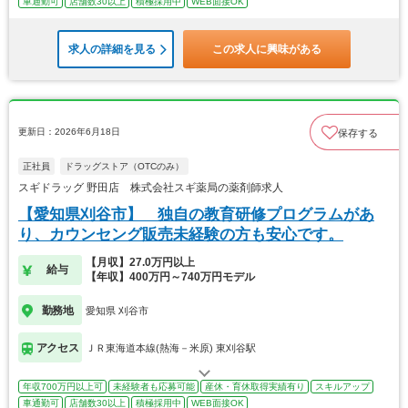
車通勤可
店舗数30以上
積極採用中
WEB面接OK
求人の詳細を見る
この求人に興味がある
更新日：2026年6月18日
保存する
正社員
ドラッグストア（OTCのみ）
スギドラッグ 野田店 株式会社スギ薬局の薬剤師求人
【愛知県刈谷市】 独自の教育研修プログラムがあ
り、カウンセング販売未経験の方も安心です。
【月収】27.0万円以上
給与
【年収】400万円～740万円モデル
勤務地
愛知県 刈谷市
アクセス
ＪＲ東海道本線(熱海－米原) 東刈谷駅
年収700万円以上可
未経験者も応募可能
産休・育休取得実績有り
スキルアップ
車通勤可
店舗数30以上
積極採用中
WEB面接OK