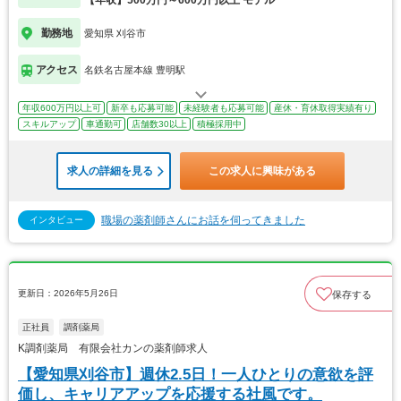
【年収】500万円～600万円以上 モデル
勤務地
愛知県 刈谷市
アクセス
名鉄名古屋本線 豊明駅
年収600万円以上可
新卒も応募可能
未経験者も応募可能
産休・育休取得実績有り
スキルアップ
車通勤可
店舗数30以上
積極採用中
求人の詳細を見る
この求人に興味がある
職場の薬剤師さんにお話を伺ってきました
インタビュー
更新日：2026年5月26日
保存する
正社員
調剤薬局
K調剤薬局 有限会社カンの薬剤師求人
【愛知県刈谷市】週休2.5日！一人ひとりの意欲を評
価し、キャリアアップを応援する社風です。