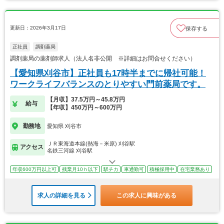
更新日：2026年3月17日
保存する
正社員
調剤薬局
調剤薬局の薬剤師求人（法人名非公開 ※詳細はお問合せください）
【愛知県刈谷市】正社員も17時半までに帰社可能！
ワークライフバランスのとりやすい門前薬局です。
【月収】37.5万円～45.8万円
給与
【年収】450万円～600万円
勤務地
愛知県 刈谷市
ＪＲ東海道本線(熱海－米原) 刈谷駅
アクセス
名鉄三河線 刈谷駅
年収600万円以上可
残業月10ｈ以下
駅チカ
車通勤可
積極採用中
在宅業務あり
求人の詳細を見る
この求人に興味がある