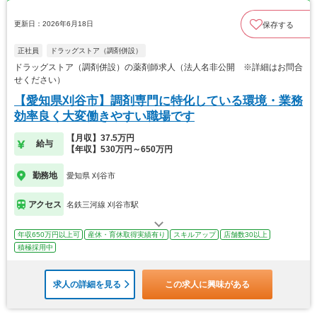
更新日：2026年6月18日
保存する
正社員
ドラッグストア（調剤併設）
ドラッグストア（調剤併設）の薬剤師求人（法人名非公開 ※詳細はお問合
せください）
【愛知県刈谷市】調剤専門に特化している環境・業務
効率良く大変働きやすい職場です
【月収】37.5万円
給与
【年収】530万円～650万円
勤務地
愛知県 刈谷市
アクセス
名鉄三河線 刈谷市駅
年収650万円以上可
産休・育休取得実績有り
スキルアップ
店舗数30以上
積極採用中
求人の詳細を見る
この求人に興味がある