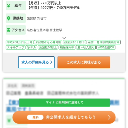
【月収】27.0万円以上
給与
【年収】400万円～740万円モデル
勤務地
愛知県 刈谷市
アクセス
名鉄名古屋本線 富士松駅
年収700万円以上可
未経験者も応募可能
残業月10ｈ以下
産休・育休取得実績有り
スキルアップ
駅チカ
店舗数30以上
積極採用中
夏～秋入職可
WEB面接OK
求人の詳細を見る
この求人に興味がある