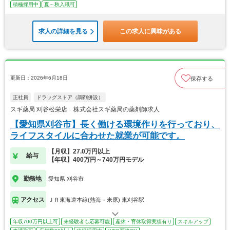
積極採用中
夏～秋入職可
求人の詳細を見る
この求人に興味がある
更新日：2026年6月18日
保存する
正社員
ドラッグストア（調剤併設）
スギ薬局 刈谷松栄店 株式会社スギ薬局の薬剤師求人
【愛知県刈谷市】長く働ける環境作りを行っており、
ライフスタイルに合わせた就業が可能です。
【月収】27.0万円以上
給与
【年収】400万円～740万円モデル
勤務地
愛知県 刈谷市
アクセス
ＪＲ東海道本線(熱海－米原) 東刈谷駅
年収700万円以上可
未経験者も応募可能
産休・育休取得実績有り
スキルアップ