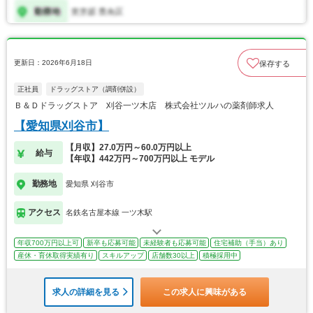
更新日：2026年6月18日
保存する
正社員
ドラッグストア（調剤併設）
Ｂ＆Ｄドラッグストア 刈谷一ツ木店 株式会社ツルハの薬剤師求人
【愛知県刈谷市】
【月収】27.0万円～60.0万円以上
給与
【年収】442万円～700万円以上 モデル
勤務地
愛知県 刈谷市
アクセス
名鉄名古屋本線 一ツ木駅
年収700万円以上可
新卒も応募可能
未経験者も応募可能
住宅補助（手当）あり
産休・育休取得実績有り
スキルアップ
店舗数30以上
積極採用中
求人の詳細を見る
この求人に興味がある