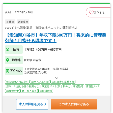
更新日：2026年5月26日
保存する
正社員
調剤薬局
おおてまち調剤薬局 有限会社ポエットの薬剤師求人
【愛知県刈谷市】年収下限600万円！将来的に管理薬
剤師も目指せる環境です！
給与
【年収】400万円～650万円
勤務地
愛知県 刈谷市
ＪＲ東海道本線(熱海－米原) 刈谷駅
アクセス
名鉄三河線 刈谷駅
年収650万円以上可
新卒も応募可能
未経験者も応募可能
原則、引越しを伴う転勤なし
残業月10ｈ以下
駅チカ
車通勤可
店舗数1～9
積極採用中
夏～秋入職可
管理職候補
求人の詳細を見る
この求人に興味がある