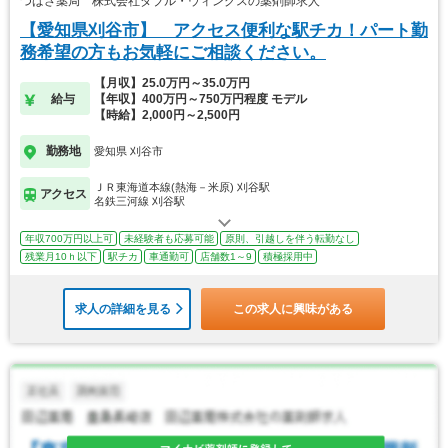
つばさ薬局 株式会社ダブル・ウィングスの薬剤師求人
【愛知県刈谷市】 アクセス便利な駅チカ！パート勤
務希望の方もお気軽にご相談ください。
【月収】25.0万円～35.0万円
給与
【年収】400万円～750万円程度 モデル
【時給】2,000円～2,500円
勤務地
愛知県 刈谷市
ＪＲ東海道本線(熱海－米原) 刈谷駅
アクセス
名鉄三河線 刈谷駅
年収700万円以上可
未経験者も応募可能
原則、引越しを伴う転勤なし
残業月10ｈ以下
駅チカ
車通勤可
店舗数1～9
積極採用中
求人の詳細を見る
この求人に興味がある