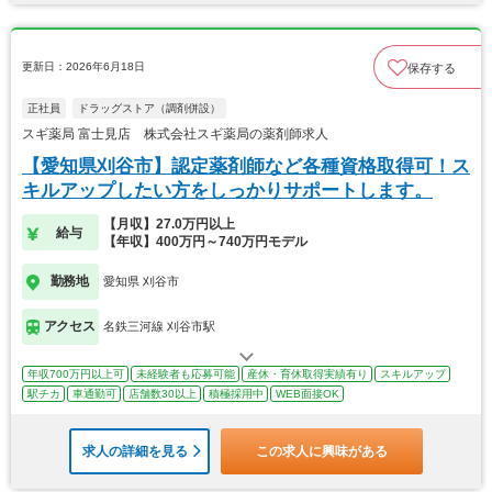
更新日：2026年6月18日
保存する
正社員
ドラッグストア（調剤併設）
スギ薬局 富士見店 株式会社スギ薬局の薬剤師求人
【愛知県刈谷市】認定薬剤師など各種資格取得可！ス
キルアップしたい方をしっかりサポートします。
【月収】27.0万円以上
給与
【年収】400万円～740万円モデル
勤務地
愛知県 刈谷市
アクセス
名鉄三河線 刈谷市駅
年収700万円以上可
未経験者も応募可能
産休・育休取得実績有り
スキルアップ
駅チカ
車通勤可
店舗数30以上
積極採用中
WEB面接OK
求人の詳細を見る
この求人に興味がある