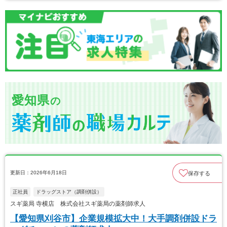
愛知県
の
更新日：2026年6月18日
保存する
正社員
ドラッグストア（調剤併設）
スギ薬局 寺横店 株式会社スギ薬局の薬剤師求人
【愛知県刈谷市】企業規模拡大中！大手調剤併設ドラ