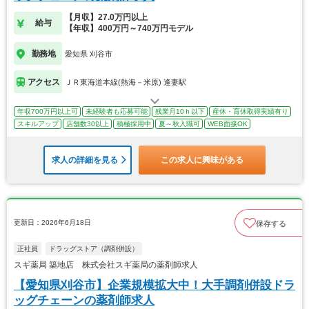
【月収】27.0万円以上
給与
【年収】400万円～740万円モデル
勤務地
愛知県 刈谷市
アクセス
ＪＲ東海道本線(熱海－米原) 逢妻駅
年収700万円以上可
未経験者も応募可能
残業月10ｈ以下
産休・育休取得実績有り
スキルアップ
店舗数30以上
積極採用中
夏～秋入職可
WEB面接OK
求人の詳細を見る
この求人に興味がある
更新日：2026年6月18日
保存する
正社員
ドラッグストア（調剤併設）
スギ薬局 築地店 株式会社スギ薬局の薬剤師求人
【愛知県刈谷市】企業規模拡大中！大手調剤併設ドラ
ッグチェーンの薬剤師求人