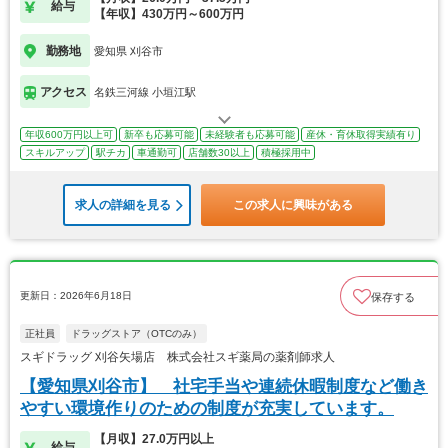
給与
【年収】430万円～600万円
勤務地
愛知県 刈谷市
アクセス
名鉄三河線 小垣江駅
年収600万円以上可
新卒も応募可能
未経験者も応募可能
産休・育休取得実績有り
スキルアップ
駅チカ
車通勤可
店舗数30以上
積極採用中
求人の詳細を見る
この求人に興味がある
更新日：2026年6月18日
保存する
正社員
ドラッグストア（OTCのみ）
スギドラッグ 刈谷矢場店 株式会社スギ薬局の薬剤師求人
【愛知県刈谷市】 社宅手当や連続休暇制度など働き
やすい環境作りのための制度が充実しています。
【月収】27.0万円以上
給与