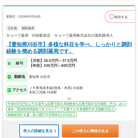
更新日：2026年6月18日
保存する
正社員
調剤薬局
キョーワ薬局 刈谷駅前店 キョーワ薬局株式会社の薬剤師求人
【愛知県刈谷市】多様な科目を学べ、しっかりと調剤
経験を積める調剤薬局です。
【月収】26.0万円～37.5万円
給与
【年収】430万円～600万円
勤務地
愛知県 刈谷市
ＪＲ東海道本線(熱海－米原) 刈谷駅
アクセス
名鉄三河線 刈谷駅
年収600万円以上可
新卒も応募可能
未経験者も応募可能
住宅補助（手当）あり
産休・育休取得実績有り
スキルアップ
駅チカ
車通勤可
店舗数30以上
積極採用中
夏～秋入職可
年間休日120日以上
求人の詳細を見る
この求人に興味がある