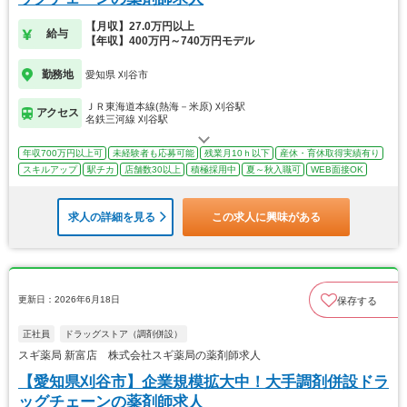
【月収】27.0万円以上
給与
【年収】400万円～740万円モデル
勤務地
愛知県 刈谷市
ＪＲ東海道本線(熱海－米原) 刈谷駅
アクセス
名鉄三河線 刈谷駅
年収700万円以上可
未経験者も応募可能
残業月10ｈ以下
産休・育休取得実績有り
スキルアップ
駅チカ
店舗数30以上
積極採用中
夏～秋入職可
WEB面接OK
求人の詳細を見る
この求人に興味がある
更新日：2026年6月18日
保存する
正社員
ドラッグストア（調剤併設）
スギ薬局 新富店 株式会社スギ薬局の薬剤師求人
【愛知県刈谷市】企業規模拡大中！大手調剤併設ドラ
ッグチェーンの薬剤師求人