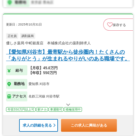
更新日：2025年10月31日
保存する
正社員
調剤薬局
優しさ薬局 中町銀座店 本城株式会社の薬剤師求人
【愛知県刈谷市】最寄駅から徒歩圏内！たくさんの
「ありがとう」が生まれるやりがいのある職場です。
【月収】45.0万円
給与
【年収】550万円
勤務地
愛知県 刈谷市
アクセス
名鉄三河線 刈谷市駅
年収550万円以上可
駅チカ
車通勤可
積極採用中
求人の詳細を見る
この求人に興味がある