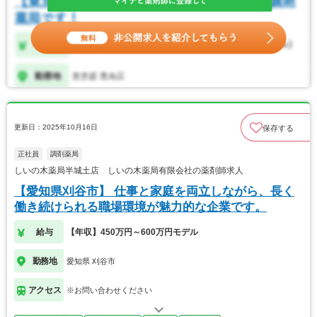
更新日：2025年10月16日
保存する
正社員
調剤薬局
しいの木薬局半城土店 しいの木薬局有限会社の薬剤師求人
【愛知県刈谷市】 仕事と家庭を両立しながら、長く
働き続けられる職場環境が魅力的な企業です。
給与
【年収】450万円～600万円モデル
勤務地
愛知県 刈谷市
アクセス
※お問い合わせください