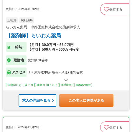
更新日：2025年10月28日
保存する
正社員
調剤薬局
らいおん薬局 中部医療株式会社の薬剤師求人
【薬剤師】らいおん薬局
【月収】30.0万円～55.0万円
給与
【年収】500万円～600万円程度
勤務地
愛知県 刈谷市
アクセス
ＪＲ東海道本線(熱海－米原) 東刈谷駅
年収600万円以上可
残業月10ｈ以下
車通勤可
積極採用中
求人の詳細を見る
この求人に興味がある
更新日：2024年12月20日
保存する