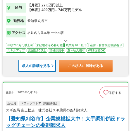
【月収】27.0万円以上
給与
【年収】400万円～740万円モデル
勤務地
愛知県 刈谷市
アクセス
名鉄名古屋本線 一ツ木駅
年収700万円以上可
未経験者も応募可能
残業月10ｈ以下
産休・育休取得実績有り
スキルアップ
店舗数30以上
積極採用中
夏～秋入職可
WEB面接OK
求人の詳細を見る
この求人に興味がある
更新日：2026年6月18日
保存する
正社員
ドラッグストア（調剤併設）
スギ薬局 富士松店 株式会社スギ薬局の薬剤師求人
【愛知県刈谷市】企業規模拡大中！大手調剤併設ドラ
ッグチェーンの薬剤師求人