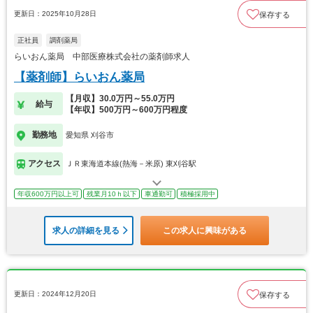
更新日：2025年10月28日
保存する
正社員
調剤薬局
らいおん薬局 中部医療株式会社の薬剤師求人
【薬剤師】らいおん薬局
【月収】30.0万円～55.0万円
給与
【年収】500万円～600万円程度
勤務地
愛知県 刈谷市
アクセス
ＪＲ東海道本線(熱海－米原) 東刈谷駅
年収600万円以上可
残業月10ｈ以下
車通勤可
積極採用中
求人の詳細を見る
この求人に興味がある
更新日：2024年12月20日
保存する