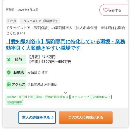
更新日：2026年6月18日
保存する
正社員
ドラッグストア（調剤併設）
ドラッグストア（調剤併設）の薬剤師求人（法人名非公開 ※詳細はお問合
せください）
【愛知県刈谷市】調剤専門に特化している環境・業務
効率良く大変働きやすい職場です
【月収】37.5万円
給与
【年収】530万円～650万円
勤務地
愛知県 刈谷市
アクセス
名鉄三河線 刈谷市駅
年収650万円以上可
産休・育休取得実績有り
スキルアップ
店舗数30以上
積極採用中
求人の詳細を見る
この求人に興味がある