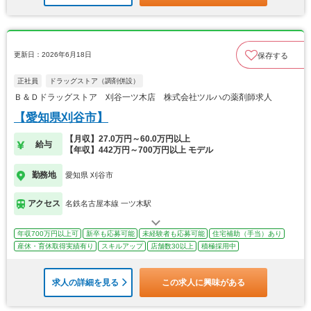
更新日：2026年6月18日
保存する
正社員
ドラッグストア（調剤併設）
Ｂ＆Ｄドラッグストア 刈谷一ツ木店 株式会社ツルハの薬剤師求人
【愛知県刈谷市】
【月収】27.0万円～60.0万円以上
給与
【年収】442万円～700万円以上 モデル
勤務地
愛知県 刈谷市
アクセス
名鉄名古屋本線 一ツ木駅
年収700万円以上可
新卒も応募可能
未経験者も応募可能
住宅補助（手当）あり
産休・育休取得実績有り
スキルアップ
店舗数30以上
積極採用中
求人の詳細を見る
この求人に興味がある