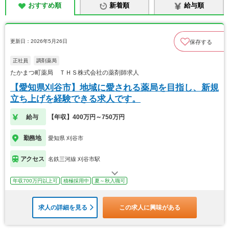
おすすめ順
新着順
給与順
更新日：2026年5月26日
保存する
正社員
調剤薬局
たかまつ町薬局 ＴＨＳ株式会社の薬剤師求人
【愛知県刈谷市】地域に愛される薬局を目指し、新規
立ち上げを経験できる求人です。
給与
【年収】400万円～750万円
勤務地
愛知県 刈谷市
アクセス
名鉄三河線 刈谷市駅
年収700万円以上可
積極採用中
夏～秋入職可
求人の詳細を見る
この求人に興味がある