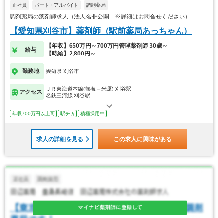
正社員
パート・アルバイト
調剤薬局
調剤薬局の薬剤師求人（法人名非公開 ※詳細はお問合せください）
【愛知県刈谷市】薬剤師（駅前薬局あっちゃん）
【年収】650万円～700万円管理薬剤師 30歳～
給与
【時給】2,800円～
勤務地
愛知県 刈谷市
ＪＲ東海道本線(熱海－米原) 刈谷駅
アクセス
名鉄三河線 刈谷駅
年収700万円以上可
駅チカ
積極採用中
求人の詳細を見る
この求人に興味がある