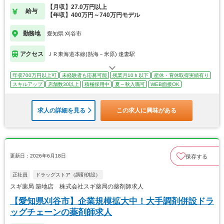
【月収】27.0万円以上
給与
【年収】400万円～740万円モデル
勤務地
愛知県 刈谷市
アクセス
ＪＲ東海道本線(熱海－米原) 逢妻駅
年収700万円以上可
未経験者も応募可能
残業月10ｈ以下
産休・育休取得実績有り
スキルアップ
店舗数30以上
積極採用中
夏～秋入職可
WEB面接OK
求人の詳細を見る
この求人に興味がある
更新日：2026年6月18日
保存する
正社員
ドラッグストア（調剤併設）
スギ薬局 築地店 株式会社スギ薬局の薬剤師求人
【愛知県刈谷市】企業規模拡大中！大手調剤併設ドラ
ッグチェーンの薬剤師求人