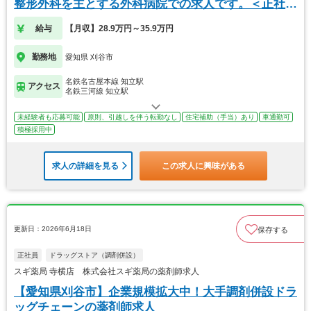
整形外科を主とする外科病院での求人です。＜正社員
＞
給与
【月収】28.9万円～35.9万円
勤務地
愛知県 刈谷市
名鉄名古屋本線 知立駅
アクセス
名鉄三河線 知立駅
未経験者も応募可能
原則、引越しを伴う転勤なし
住宅補助（手当）あり
車通勤可
積極採用中
求人の詳細を見る
この求人に興味がある
更新日：2026年6月18日
保存する
正社員
ドラッグストア（調剤併設）
スギ薬局 寺横店 株式会社スギ薬局の薬剤師求人
【愛知県刈谷市】企業規模拡大中！大手調剤併設ドラ
ッグチェーンの薬剤師求人