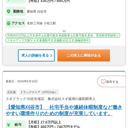
【年収】430万円～600万円
勤務地
愛知県 刈谷市
アクセス
名鉄三河線 小垣江駅
年収600万円以上可
新卒も応募可能
未経験者も応募可能
産休・育休取得実績有り
スキルアップ
駅チカ
車通勤可
店舗数30以上
積極採用中
求人の詳細を見る
この求人に興味がある
更新日：2026年6月18日
保存する
正社員
ドラッグストア（OTCのみ）
スギドラッグ 刈谷矢場店 株式会社スギ薬局の薬剤師求人
【愛知県刈谷市】 社宅手当や連続休暇制度など働き
やすい環境作りのための制度が充実しています。
【月収】27.0万円以上
給与
【年収】400万円～740万円モデル