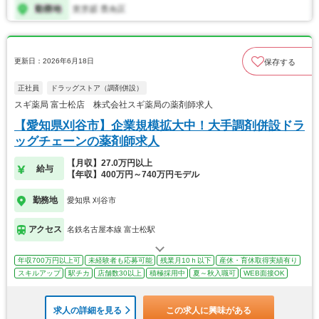
更新日：2026年6月18日
保存する
正社員
ドラッグストア（調剤併設）
スギ薬局 富士松店 株式会社スギ薬局の薬剤師求人
【愛知県刈谷市】企業規模拡大中！大手調剤併設ドラ
ッグチェーンの薬剤師求人
【月収】27.0万円以上
給与
【年収】400万円～740万円モデル
勤務地
愛知県 刈谷市
アクセス
名鉄名古屋本線 富士松駅
年収700万円以上可
未経験者も応募可能
残業月10ｈ以下
産休・育休取得実績有り
スキルアップ
駅チカ
店舗数30以上
積極採用中
夏～秋入職可
WEB面接OK
求人の詳細を見る
この求人に興味がある