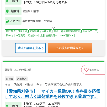
給与
【年収】400万円～740万円モデル
勤務地
愛知県 刈谷市
アクセス
名鉄名古屋本線 一ツ木駅
年収700万円以上可
未経験者も応募可能
産休・育休取得実績有り
スキルアップ
駅チカ
車通勤可
店舗数30以上
積極採用中
WEB面接OK
求人の詳細を見る
この求人に興味がある
更新日：2026年6月18日
保存する
正社員
調剤薬局
キョーワ薬局 刈谷店 キョーワ薬局株式会社の薬剤師求人
【愛知県刈谷市】 マイカー通勤OK！多科目を応需
しており、幅広く調剤業務を経験できる薬局です。
【月収】26.0万円～37.5万円
給与