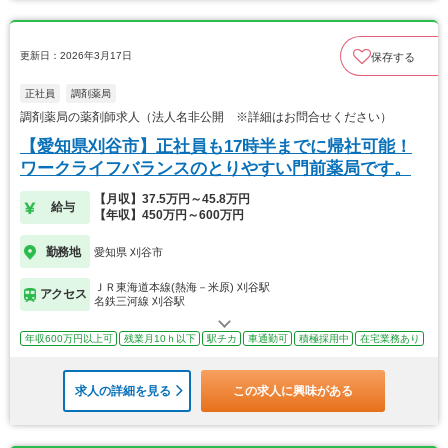
更新日：2026年3月17日
保存する
正社員
調剤薬局
調剤薬局の薬剤師求人（法人名非公開 ※詳細はお問合せください）
【愛知県刈谷市】正社員も17時半までに帰社可能！
ワークライフバランスのとりやすい門前薬局です。
【月収】37.5万円～45.8万円
給与
【年収】450万円～600万円
勤務地
愛知県 刈谷市
ＪＲ東海道本線(熱海－米原) 刈谷駅
アクセス
名鉄三河線 刈谷駅
年収600万円以上可
残業月10ｈ以下
駅チカ
車通勤可
積極採用中
在宅業務あり
求人の詳細を見る
この求人に興味がある