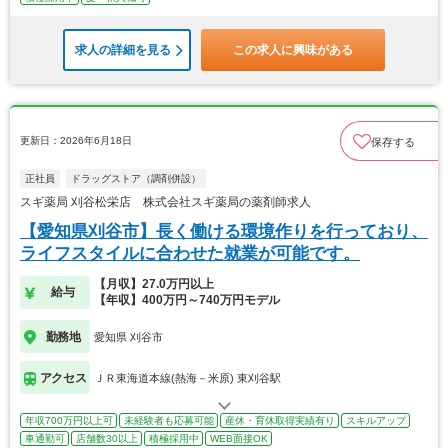
求人の詳細を見る
この求人に興味がある
更新日：2026年6月18日
保存する
正社員
ドラッグストア（調剤併設）
スギ薬局 刈谷松栄店 株式会社スギ薬局の薬剤師求人
【愛知県刈谷市】長く働ける環境作りを行っており、
ライフスタイルに合わせた就業が可能です。
【月収】27.0万円以上
給与
【年収】400万円～740万円モデル
勤務地
愛知県 刈谷市
アクセス
ＪＲ東海道本線(熱海－米原) 東刈谷駅
年収700万円以上可
未経験者も応募可能
産休・育休取得実績有り
スキルアップ
車通勤可
店舗数30以上
積極採用中
WEB面接OK