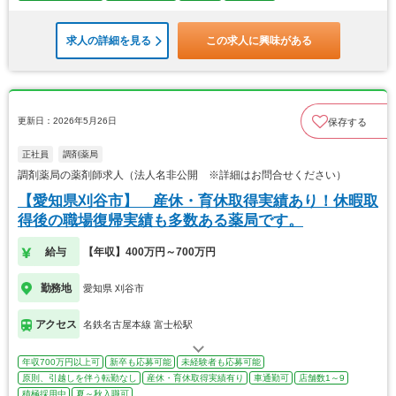
求人の詳細を見る
この求人に興味がある
更新日：2026年5月26日
保存する
正社員
調剤薬局
調剤薬局の薬剤師求人（法人名非公開 ※詳細はお問合せください）
【愛知県刈谷市】 産休・育休取得実績あり！休暇取
得後の職場復帰実績も多数ある薬局です。
給与
【年収】400万円～700万円
勤務地
愛知県 刈谷市
アクセス
名鉄名古屋本線 富士松駅
年収700万円以上可
新卒も応募可能
未経験者も応募可能
原則、引越しを伴う転勤なし
産休・育休取得実績有り
車通勤可
店舗数1～9
積極採用中
夏～秋入職可