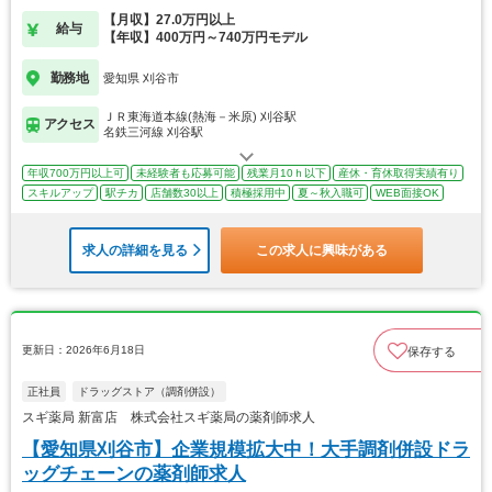
【月収】27.0万円以上
給与
【年収】400万円～740万円モデル
勤務地
愛知県 刈谷市
ＪＲ東海道本線(熱海－米原) 刈谷駅
アクセス
名鉄三河線 刈谷駅
年収700万円以上可
未経験者も応募可能
残業月10ｈ以下
産休・育休取得実績有り
スキルアップ
駅チカ
店舗数30以上
積極採用中
夏～秋入職可
WEB面接OK
求人の詳細を見る
この求人に興味がある
更新日：2026年6月18日
保存する
正社員
ドラッグストア（調剤併設）
スギ薬局 新富店 株式会社スギ薬局の薬剤師求人
【愛知県刈谷市】企業規模拡大中！大手調剤併設ドラ
ッグチェーンの薬剤師求人