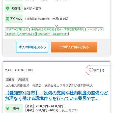
勤務地
愛知県 刈谷市
アクセス
ＪＲ東海道本線(熱海－米原) 逢妻駅
年収700万円以上可
未経験者も応募可能
産休・育休取得実績有り
スキルアップ
車通勤可
店舗数30以上
積極採用中
WEB面接OK
求人の詳細を見る
この求人に興味がある
更新日：2026年6月18日
保存する
正社員
調剤薬局
コスモス調剤薬局 桜島店 株式会社コスモス調剤の薬剤師求人
【愛知県刈谷市】 設備の充実や社内制度の整備など
無理なく働ける環境作りを行っている薬局です。
【月収】26.0万円～41.0万円
給与
【年収】500万円～600万円以上 モデル