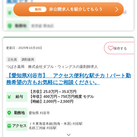
更新日：2025年10月16日
保存する
正社員
調剤薬局
つばさ薬局 株式会社ダブル・ウィングスの薬剤師求人
【愛知県刈谷市】 アクセス便利な駅チカ！パート勤
務希望の方もお気軽にご相談ください。
【月収】25.0万円～35.0万円
給与
【年収】400万円～750万円程度 モデル
【時給】2,000円～2,500円
勤務地
愛知県 刈谷市
ＪＲ東海道本線(熱海－米原) 刈谷駅
アクセス
名鉄三河線 刈谷駅