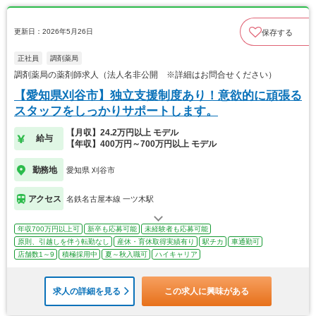
更新日：2026年5月26日
保存する
正社員
調剤薬局
調剤薬局の薬剤師求人（法人名非公開 ※詳細はお問合せください）
【愛知県刈谷市】独立支援制度あり！意欲的に頑張る
スタッフをしっかりサポートします。
【月収】24.2万円以上 モデル
給与
【年収】400万円～700万円以上 モデル
勤務地
愛知県 刈谷市
アクセス
名鉄名古屋本線 一ツ木駅
年収700万円以上可
新卒も応募可能
未経験者も応募可能
原則、引越しを伴う転勤なし
産休・育休取得実績有り
駅チカ
車通勤可
店舗数1～9
積極採用中
夏～秋入職可
ハイキャリア
求人の詳細を見る
この求人に興味がある