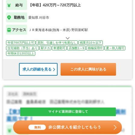
給与
【年収】420万円～720万円以上
勤務地
愛知県 刈谷市
アクセス
ＪＲ東海道本線(熱海－米原) 野田新町駅
年収700万円以上可
原則、引越しを伴う転勤なし
残業月10ｈ以下
住宅補助（手当）あり
駅チカ
車通勤可
店舗数1～9
積極採用中
夏～秋入職可
年間休日120日以上
求人の詳細を見る
この求人に興味がある