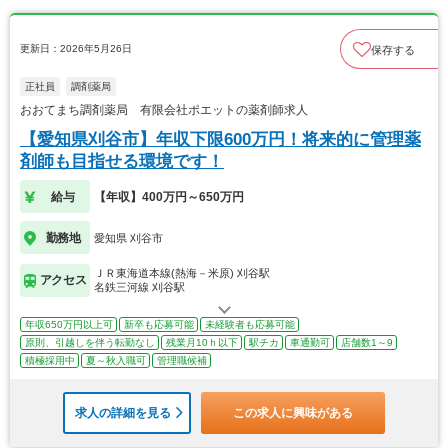
更新日：2026年5月26日
保存する
正社員
調剤薬局
おおてまち調剤薬局 有限会社ポエットの薬剤師求人
【愛知県刈谷市】年収下限600万円！将来的に管理薬
剤師も目指せる環境です！
給与
【年収】400万円～650万円
勤務地
愛知県 刈谷市
ＪＲ東海道本線(熱海－米原) 刈谷駅
アクセス
名鉄三河線 刈谷駅
年収650万円以上可
新卒も応募可能
未経験者も応募可能
原則、引越しを伴う転勤なし
残業月10ｈ以下
駅チカ
車通勤可
店舗数1～9
積極採用中
夏～秋入職可
管理職候補
求人の詳細を見る
この求人に興味がある