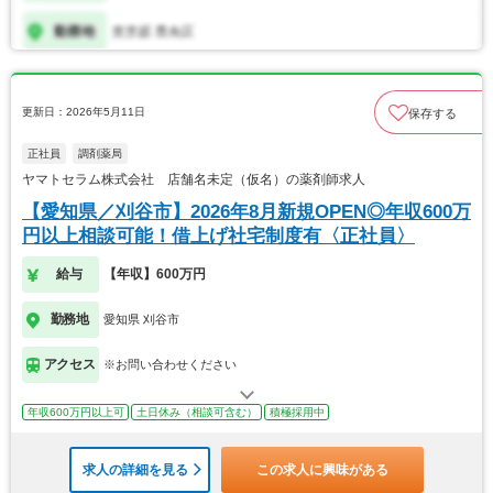
更新日：2026年5月11日
保存する
正社員
調剤薬局
ヤマトセラム株式会社 店舗名未定（仮名）の薬剤師求人
【愛知県／刈谷市】2026年8月新規OPEN◎年収600万
円以上相談可能！借上げ社宅制度有〈正社員〉
給与
【年収】600万円
勤務地
愛知県 刈谷市
アクセス
※お問い合わせください
年収600万円以上可
土日休み（相談可含む）
積極採用中
求人の詳細を見る
この求人に興味がある