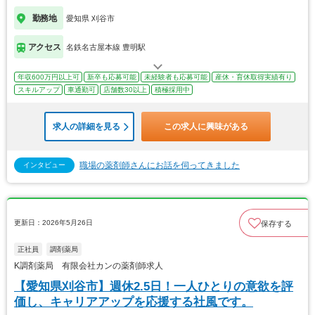
勤務地
愛知県 刈谷市
アクセス
名鉄名古屋本線 豊明駅
年収600万円以上可
新卒も応募可能
未経験者も応募可能
産休・育休取得実績有り
スキルアップ
車通勤可
店舗数30以上
積極採用中
求人の詳細を見る
この求人に興味がある
職場の薬剤師さんにお話を伺ってきました
インタビュー
更新日：2026年5月26日
保存する
正社員
調剤薬局
K調剤薬局 有限会社カンの薬剤師求人
【愛知県刈谷市】週休2.5日！一人ひとりの意欲を評
価し、キャリアアップを応援する社風です。