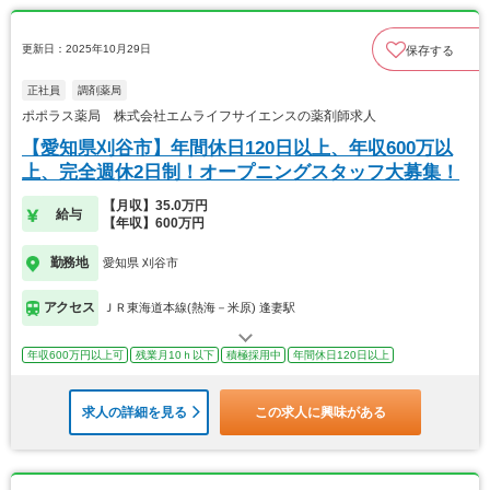
更新日：2025年10月29日
保存する
正社員
調剤薬局
ポポラス薬局 株式会社エムライフサイエンスの薬剤師求人
【愛知県刈谷市】年間休日120日以上、年収600万以
上、完全週休2日制！オープニングスタッフ大募集！
【月収】35.0万円
給与
【年収】600万円
勤務地
愛知県 刈谷市
アクセス
ＪＲ東海道本線(熱海－米原) 逢妻駅
年収600万円以上可
残業月10ｈ以下
積極採用中
年間休日120日以上
求人の詳細を見る
この求人に興味がある