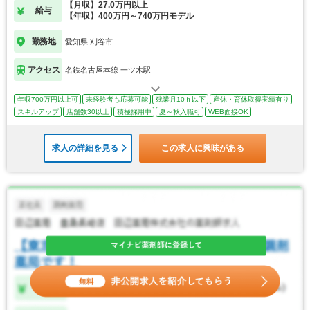
【月収】27.0万円以上
給与
【年収】400万円～740万円モデル
勤務地
愛知県 刈谷市
アクセス
名鉄名古屋本線 一ツ木駅
年収700万円以上可
未経験者も応募可能
残業月10ｈ以下
産休・育休取得実績有り
スキルアップ
店舗数30以上
積極採用中
夏～秋入職可
WEB面接OK
求人の詳細を見る
この求人に興味がある