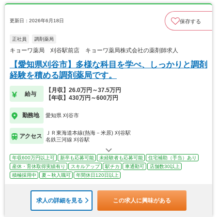
更新日：2026年6月18日
保存する
正社員
調剤薬局
キョーワ薬局 刈谷駅前店 キョーワ薬局株式会社の薬剤師求人
【愛知県刈谷市】多様な科目を学べ、しっかりと調剤
経験を積める調剤薬局です。
【月収】26.0万円～37.5万円
給与
【年収】430万円～600万円
勤務地
愛知県 刈谷市
ＪＲ東海道本線(熱海－米原) 刈谷駅
アクセス
名鉄三河線 刈谷駅
年収600万円以上可
新卒も応募可能
未経験者も応募可能
住宅補助（手当）あり
産休・育休取得実績有り
スキルアップ
駅チカ
車通勤可
店舗数30以上
積極採用中
夏～秋入職可
年間休日120日以上
求人の詳細を見る
この求人に興味がある