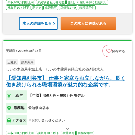
年収700万円以上可
未経験者も応募可能
原則、引越しを伴う転勤なし
残業月10ｈ以下
駅チカ
車通勤可
店舗数1～9
積極採用中
求人の詳細を見る
この求人に興味がある
更新日：2025年10月16日
保存する
正社員
調剤薬局
しいの木薬局半城土店 しいの木薬局有限会社の薬剤師求人
【愛知県刈谷市】 仕事と家庭を両立しながら、長く
働き続けられる職場環境が魅力的な企業です。
給与
【年収】450万円～600万円モデル
勤務地
愛知県 刈谷市
アクセス
※お問い合わせください
年収600万円以上可
残業月10ｈ以下
車通勤可
積極採用中