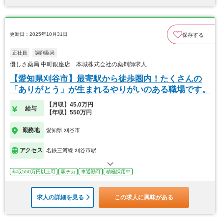
更新日：2025年10月31日
保存する
正社員
調剤薬局
優しさ薬局 中町銀座店 本城株式会社の薬剤師求人
【愛知県刈谷市】最寄駅から徒歩圏内！たくさんの
「ありがとう」が生まれるやりがいのある職場です。
【月収】45.0万円
給与
【年収】550万円
勤務地
愛知県 刈谷市
アクセス
名鉄三河線 刈谷市駅
年収550万円以上可
駅チカ
車通勤可
積極採用中
求人の詳細を見る
この求人に興味がある