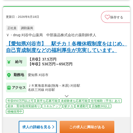
更新日：2026年6月18日
保存する
正社員
調剤薬局
Ｖ・drug 刈谷中山薬局 中部薬品株式会社の薬剤師求人
【愛知県刈谷市】 駅チカ！各種休暇制度をはじめ、
自己育成制度などの福利厚生が充実しています。
【月収】37.5万円
給与
【年収】530万円～650万円
勤務地
愛知県 刈谷市
ＪＲ東海道本線(熱海－米原) 刈谷駅
アクセス
名鉄三河線 刈谷駅
年収650万円以上可
新卒も応募可能
未経験者も応募可能
住宅補助（手当）あり
産休・育休取得実績有り
スキルアップ
駅チカ
車通勤可
店舗数30以上
積極採用中
求人の詳細を見る
この求人に興味がある