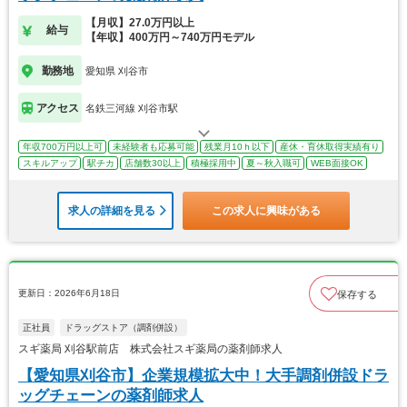
【月収】27.0万円以上
給与
【年収】400万円～740万円モデル
勤務地
愛知県 刈谷市
アクセス
名鉄三河線 刈谷市駅
年収700万円以上可
未経験者も応募可能
残業月10ｈ以下
産休・育休取得実績有り
スキルアップ
駅チカ
店舗数30以上
積極採用中
夏～秋入職可
WEB面接OK
求人の詳細を見る
この求人に興味がある
更新日：2026年6月18日
保存する
正社員
ドラッグストア（調剤併設）
スギ薬局 刈谷駅前店 株式会社スギ薬局の薬剤師求人
【愛知県刈谷市】企業規模拡大中！大手調剤併設ドラ
ッグチェーンの薬剤師求人