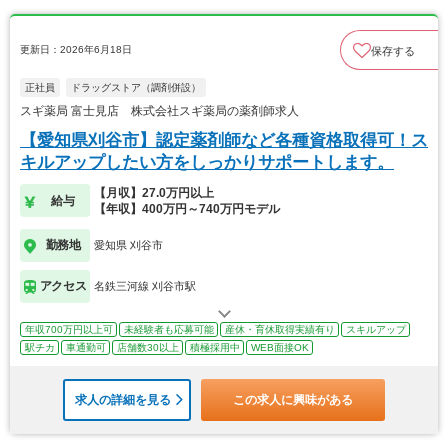
更新日：2026年6月18日
保存する
正社員
ドラッグストア（調剤併設）
スギ薬局 富士見店 株式会社スギ薬局の薬剤師求人
【愛知県刈谷市】認定薬剤師など各種資格取得可！ス
キルアップしたい方をしっかりサポートします。
【月収】27.0万円以上
給与
【年収】400万円～740万円モデル
勤務地
愛知県 刈谷市
アクセス
名鉄三河線 刈谷市駅
年収700万円以上可
未経験者も応募可能
産休・育休取得実績有り
スキルアップ
駅チカ
車通勤可
店舗数30以上
積極採用中
WEB面接OK
求人の詳細を見る
この求人に興味がある