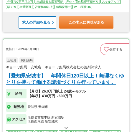
年収700万円以上可
未経験者も応募可能
産休・育休取得実績有り
スキルアップ
駅チカ
車通勤可
店舗数30以上
積極採用中
WEB面接OK
求人の詳細を見る
この求人に興味がある
更新日：2026年6月18日
保存する
正社員
調剤薬局
キョーワ薬局 安城店 キョーワ薬局株式会社の薬剤師求人
【愛知県安城市】 年間休日120日以上！無理なくゆ
とりを持って働ける環境づくりを行っています。
【月収】26.0万円以上 24歳～モデル
給与
【年収】430万円～600万円
勤務地
愛知県 安城市
名鉄名古屋本線 新安城駅
アクセス
名鉄西尾線 新安城駅