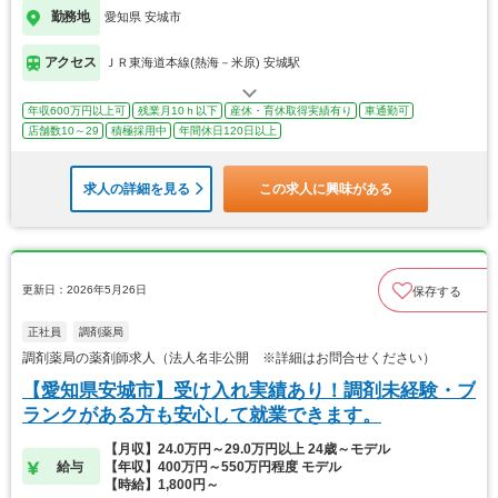
勤務地
愛知県 安城市
アクセス
ＪＲ東海道本線(熱海－米原) 安城駅
年収600万円以上可
残業月10ｈ以下
産休・育休取得実績有り
車通勤可
店舗数10～29
積極採用中
年間休日120日以上
求人の詳細を見る
この求人に興味がある
更新日：2026年5月26日
保存する
正社員
調剤薬局
調剤薬局の薬剤師求人（法人名非公開 ※詳細はお問合せください）
【愛知県安城市】受け入れ実績あり！調剤未経験・ブ
ランクがある方も安心して就業できます。
【月収】24.0万円～29.0万円以上 24歳～モデル
給与
【年収】400万円～550万円程度 モデル
【時給】1,800円～