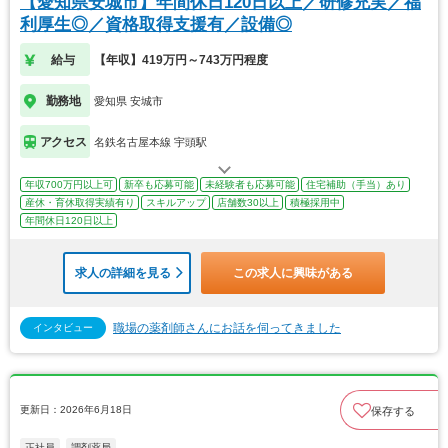
【愛知県安城市】年間休日120日以上／研修充実／福
利厚生◎／資格取得支援有／設備◎
給与
【年収】419万円～743万円程度
勤務地
愛知県 安城市
アクセス
名鉄名古屋本線 宇頭駅
年収700万円以上可
新卒も応募可能
未経験者も応募可能
住宅補助（手当）あり
産休・育休取得実績有り
スキルアップ
店舗数30以上
積極採用中
年間休日120日以上
求人の詳細を見る
この求人に興味がある
職場の薬剤師さんにお話を伺ってきました
インタビュー
更新日：2026年6月18日
保存する
正社員
調剤薬局