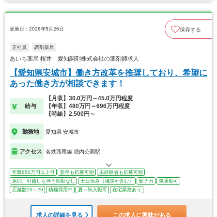
更新日：2026年5月26日
保存する
正社員
調剤薬局
あいち薬局 桜井 愛知調剤株式会社の薬剤師求人
【愛知県安城市】働き方改革を推奨しており、希望に
あった働き方が相談できます！
【月収】30.0万円～45.0万円程度
給与
【年収】480万円～696万円程度
【時給】2,500円～
勤務地
愛知県 安城市
アクセス
名鉄西尾線 堀内公園駅
年収650万円以上可
新卒も応募可能
未経験者も応募可能
原則、引越しを伴う転勤なし
土日休み（相談可含む）
駅チカ
車通勤可
店舗数10～29
積極採用中
夏～秋入職可
在宅業務あり
求人の詳細を見る
この求人に興味がある