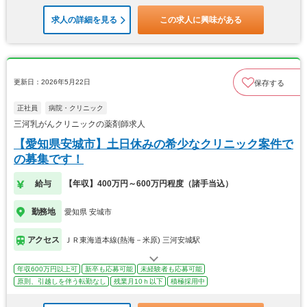
求人の詳細を見る
この求人に興味がある
更新日：2026年5月22日
保存する
正社員
病院・クリニック
三河乳がんクリニックの薬剤師求人
【愛知県安城市】土日休みの希少なクリニック案件で
の募集です！
給与
【年収】400万円～600万円程度（諸手当込）
勤務地
愛知県 安城市
アクセス
ＪＲ東海道本線(熱海－米原) 三河安城駅
年収600万円以上可
新卒も応募可能
未経験者も応募可能
原則、引越しを伴う転勤なし
残業月10ｈ以下
積極採用中