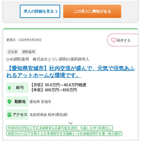
求人の詳細を見る
この求人に興味がある
更新日：2026年5月26日
保存する
正社員
調剤薬局
ひめ調剤薬局 株式会社とりい調剤の薬剤師求人
【愛知県安城市】社内交流が盛んで、元気で活気あふ
れるアットホームな環境です。
【月収】30.0万円～40.6万円程度
給与
【年収】400万円～650万円
勤務地
愛知県 安城市
アクセス
名鉄西尾線 桜井(愛知)駅
年収650万円以上可
未経験者も応募可能
原則、引越しを伴う転勤なし
残業月10ｈ以下
駅チカ
車通勤可
店舗数1～9
積極採用中
夏～秋入職可