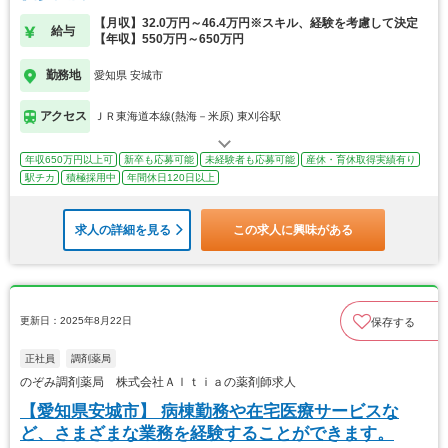
【月収】32.0万円～46.4万円※スキル、経験を考慮して決定
給与
【年収】550万円～650万円
勤務地
愛知県 安城市
アクセス
ＪＲ東海道本線(熱海－米原) 東刈谷駅
年収650万円以上可
新卒も応募可能
未経験者も応募可能
産休・育休取得実績有り
駅チカ
積極採用中
年間休日120日以上
求人の詳細を見る
この求人に興味がある
更新日：2025年8月22日
保存する
正社員
調剤薬局
のぞみ調剤薬局 株式会社Ａｌｔｉａの薬剤師求人
【愛知県安城市】 病棟勤務や在宅医療サービスな
ど、さまざまな業務を経験することができます。