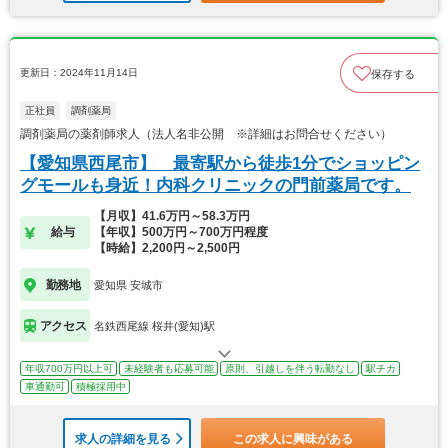
更新日：2024年11月14日
保存する
正社員
調剤薬局
調剤薬局の薬剤師求人（法人名非公開 ※詳細はお問合せください）
【愛知県西尾市】 最寄駅から徒歩1分でショッピン
グモールも身近！内科クリニックの門前薬局です。
【月収】41.6万円～58.3万円
給与
【年収】500万円～700万円程度
【時給】2,200円～2,500円
勤務地
愛知県 安城市
アクセス
名鉄西尾線 桜井(愛知)駅
年収700万円以上可
未経験者も応募可能
原則、引越しを伴う転勤なし
駅チカ
車通勤可
積極採用中
求人の詳細を見る
この求人に興味がある