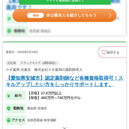
更新日：2026年6月18日
保存する
正社員
ドラッグストア（調剤併設）
スギ薬局 法連店 株式会社スギ薬局の薬剤師求人
【愛知県安城市】認定薬剤師など各種資格取得可！ス
キルアップしたい方をしっかりサポートします。
【月収】27.0万円以上
給与
【年収】400万円～740万円モデル
勤務地
愛知県 安城市
アクセス
名鉄西尾線 南安城駅