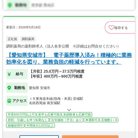
更新日：2026年5月19日
保存する
正社員
調剤薬局
調剤薬局の薬剤師求人（法人名非公開 ※詳細はお問合せください）
【愛知県安城市】 電子薬歴導入済み！積極的に業務
効率化を図り、業務負担の軽減を行っています。
【月収】25.0万円～37.5万円程度
給与
【年収】400万円～600万円程度
勤務地
愛知県 安城市
ＪＲ東海道本線(熱海－米原) 安城駅
アクセス
名鉄西尾線 南安城駅
年収600万円以上可
新卒も応募可能
未経験者も応募可能
原則、引越しを伴う転勤なし
住宅補助（手当）あり
車通勤可
店舗数1～9
積極採用中
年間休日120日以上