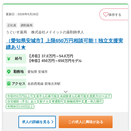
更新日：2026年5月26日
保存する
正社員
調剤薬局
うぐいす薬局 株式会社メドイットの薬剤師求人
（愛知県安城市】上限650万円相談可能！独立支援実
績あり★
【月収】37.0万円～54.0万円
給与
【年収】450万円～650万円モデル
勤務地
愛知県 安城市
アクセス
名鉄西尾線 碧海古井駅
年収650万円以上可
新卒も応募可能
未経験者も応募可能
残業月10ｈ以下
住宅補助（手当）あり
駅チカ
車通勤可
積極採用中
夏～秋入職可
年間休日120日以上
求人の詳細を見る
この求人に興味がある