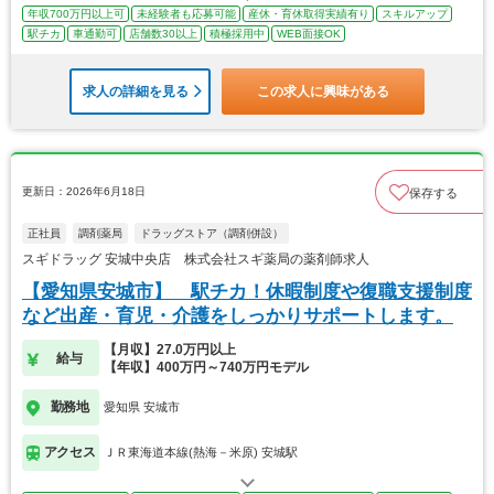
年収700万円以上可
未経験者も応募可能
産休・育休取得実績有り
スキルアップ
駅チカ
車通勤可
店舗数30以上
積極採用中
WEB面接OK
求人の詳細を見る
この求人に興味がある
更新日：2026年6月18日
保存する
正社員
調剤薬局
ドラッグストア（調剤併設）
スギドラッグ 安城中央店 株式会社スギ薬局の薬剤師求人
【愛知県安城市】 駅チカ！休暇制度や復職支援制度
など出産・育児・介護をしっかりサポートします。
【月収】27.0万円以上
給与
【年収】400万円～740万円モデル
勤務地
愛知県 安城市
アクセス
ＪＲ東海道本線(熱海－米原) 安城駅