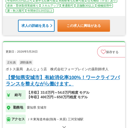
年収600万円以上可
新卒も応募可能
未経験者も応募可能
住宅補助（手当）あり
産休・育休取得実績有り
スキルアップ
車通勤可
店舗数30以上
積極採用中
夏～秋入職可
年間休日120日以上
求人の詳細を見る
この求人に興味がある
更新日：2026年5月26日
保存する
正社員
調剤薬局
ポトス薬局 あんじょう店 株式会社フォーブレインの薬剤師求人
【愛知県安城市】有給消化率100%！ワークライフバ
ランスを整えながら働けます。
【月収】33.0万円～54.0万円程度 モデル
給与
【年収】400万円～650万円程度 モデル
勤務地
愛知県 安城市
アクセス
ＪＲ東海道本線(熱海－米原) 三河安城駅