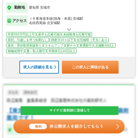
勤務地
愛知県 安城市
ＪＲ東海道本線(熱海－米原) 安城駅
アクセス
名鉄西尾線 北安城駅
年収550万円以上可
新卒も応募可能
未経験者も応募可能
原則、引越しを伴う転勤なし
残業月10ｈ以下
住宅補助（手当）あり
産休・育休取得実績有り
スキルアップ
駅チカ
車通勤可
店舗数30以上
積極採用中
夏～秋入職可
年間休日120日以上
求人の詳細を見る
この求人に興味がある