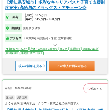
【愛知県安城市】多彩なキャリアパスと子育て支援制
度充実♪高給与のドラッグストアチェーン◎
【月収】33.5万円
給与
【年収】515万円～650万円
勤務地
愛知県 安城市
アクセス
ＪＲ東海道本線(熱海－米原) 三河安城駅
年収650万円以上可
産休・育休取得実績有り
駅チカ
車通勤可
店舗数30以上
積極採用中
年間休日120日以上
求人の詳細を見る
この求人に興味がある
更新日：2026年6月20日
保存する
正社員
調剤薬局
さくら薬局 安城高木店 クラフト株式会社の薬剤師求人