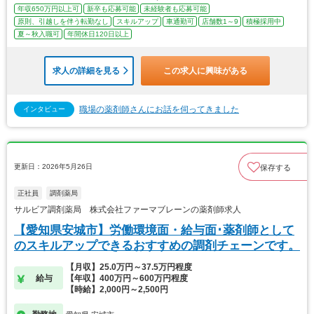
年収650万円以上可
新卒も応募可能
未経験者も応募可能
原則、引越しを伴う転勤なし
スキルアップ
車通勤可
店舗数1～9
積極採用中
夏～秋入職可
年間休日120日以上
求人の詳細を見る
この求人に興味がある
職場の薬剤師さんにお話を伺ってきました
インタビュー
更新日：2026年5月26日
保存する
正社員
調剤薬局
サルビア調剤薬局 株式会社ファーマブレーンの薬剤師求人
【愛知県安城市】労働環境面・給与面･薬剤師として
のスキルアップできるおすすめの調剤チェーンです。
【月収】25.0万円～37.5万円程度
給与
【年収】400万円～600万円程度
【時給】2,000円～2,500円