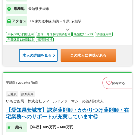
勤務地
愛知県 安城市
アクセス
ＪＲ東海道本線(熱海－米原) 安城駅
年収600万円以上可
産休・育休取得実績有り
店舗数10～29
積極採用中
年間休日120日以上
管理職候補
求人の詳細を見る
この求人に興味がある
更新日：2024年8月8日
保存する
正社員
調剤薬局
いちご薬局 株式会社フィールドファーマシーの薬剤師求人
【愛知県安城市】認定薬剤師・かかりつけ薬剤師・在
宅業務へのサポートが充実しています◎
給与
【年収】405万円～600万円