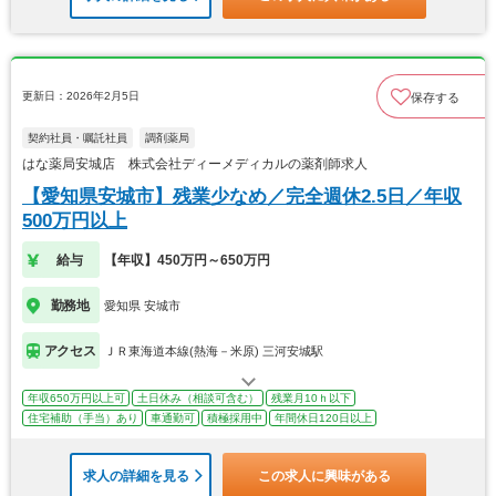
更新日：2026年2月5日
保存する
契約社員・嘱託社員
調剤薬局
はな薬局安城店 株式会社ディーメディカルの薬剤師求人
【愛知県安城市】残業少なめ／完全週休2.5日／年収
500万円以上
給与
【年収】450万円～650万円
勤務地
愛知県 安城市
アクセス
ＪＲ東海道本線(熱海－米原) 三河安城駅
年収650万円以上可
土日休み（相談可含む）
残業月10ｈ以下
住宅補助（手当）あり
車通勤可
積極採用中
年間休日120日以上
求人の詳細を見る
この求人に興味がある