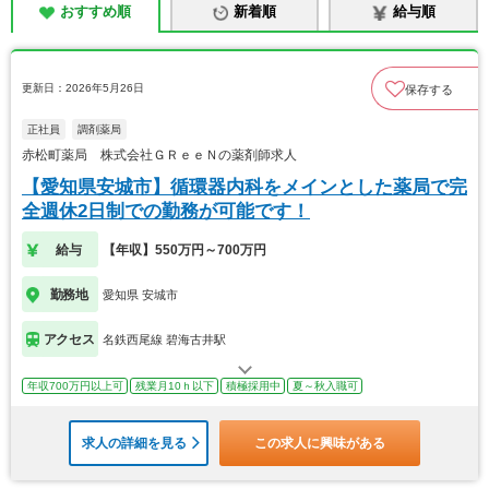
おすすめ順
新着順
給与順
更新日：2026年5月26日
保存する
正社員
調剤薬局
赤松町薬局 株式会社ＧＲｅｅＮの薬剤師求人
【愛知県安城市】循環器内科をメインとした薬局で完
全週休2日制での勤務が可能です！
給与
【年収】550万円～700万円
勤務地
愛知県 安城市
アクセス
名鉄西尾線 碧海古井駅
年収700万円以上可
残業月10ｈ以下
積極採用中
夏～秋入職可
求人の詳細を見る
この求人に興味がある