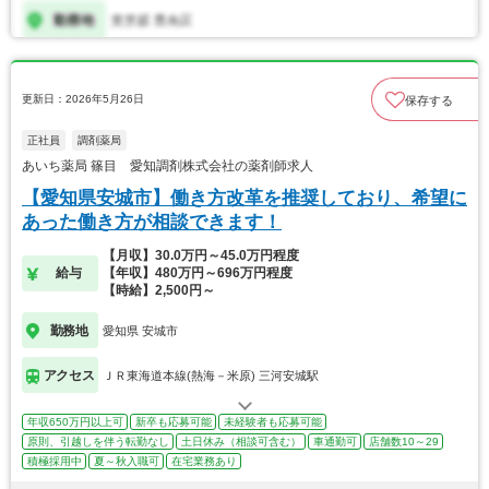
更新日：2026年5月26日
保存する
正社員
調剤薬局
あいち薬局 篠目 愛知調剤株式会社の薬剤師求人
【愛知県安城市】働き方改革を推奨しており、希望に
あった働き方が相談できます！
【月収】30.0万円～45.0万円程度
給与
【年収】480万円～696万円程度
【時給】2,500円～
勤務地
愛知県 安城市
アクセス
ＪＲ東海道本線(熱海－米原) 三河安城駅
年収650万円以上可
新卒も応募可能
未経験者も応募可能
原則、引越しを伴う転勤なし
土日休み（相談可含む）
車通勤可
店舗数10～29
積極採用中
夏～秋入職可
在宅業務あり