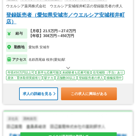
ウエルシア薬局株式会社 ウエルシア安城桜井町店の登録販売者の求人
登録販売者（愛知県安城市／ウエルシア安城桜井町
店）
【月収】21.5万円～27.0万円
給与
【年収】308万円～450万円
勤務地
愛知県 安城市
アクセス
名鉄西尾線 桜井(愛知)駅
年収450万円以上可
新卒も応募可能
未経験者も応募可能
住宅補助（手当）あり
産休・育休取得実績有り
駅チカ
店舗数30以上
登録販売者の求人
積極採用中
求人の詳細を見る
この求人に興味がある