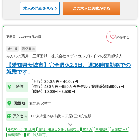
求人の詳細を見る
この求人に興味がある
更新日：2026年5月26日
保存する
正社員
調剤薬局
みんなの薬局 三河安城 株式会社メディカルブレインの薬剤師求人
【愛知県安城市】完全週休2.5日。週36時間勤務での
就業です。
【月収】30.0万円～40.0万円
給与
【年収】430万円～650万円モデル：管理薬剤師600万円
【時給】1,800円～2,500円
勤務地
愛知県 安城市
アクセス
ＪＲ東海道本線(熱海－米原) 三河安城駅
年収650万円以上可
原則、引越しを伴う転勤なし
駅チカ
車通勤可
店舗数1～9
積極採用中
夏～秋入職可