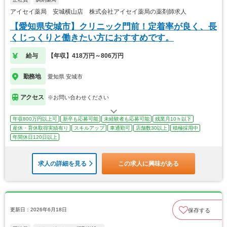
アイセイ薬局 安城横山店 株式会社アイセイ薬局の薬剤師求人
【愛知県安城市】クリニック門前！定着率が良く、長
くじっくりと働きたい方におすすめです。
給与
【年収】418万円～806万円
勤務地
愛知県 安城市
アクセス
※お問い合わせください
年収800万円以上可
新卒も応募可能
未経験者も応募可能
残業月10ｈ以下
産休・育休取得実績有り
スキルアップ
車通勤可
店舗数30以上
積極採用中
年間休日120日以上
求人の詳細を見る
この求人に興味がある
更新日：2026年6月18日
保存する