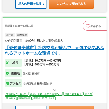
求人の詳細を見る
この求人に興味がある
更新日：2025年12月19日
保存する
正社員
調剤薬局
ひめ調剤薬局 株式会社RiboNの薬剤師求人
【愛知県安城市】社内交流が盛んで、元気で活気あふ
れるアットホームな環境です。
【月収】30.0万円～40.6万円
給与
【年収】400万円～650万円
勤務地
愛知県 安城市
アクセス
名鉄西尾線 桜井(愛知)駅
年収650万円以上可
原則、引越しを伴う転勤なし
残業月10ｈ以下
駅チカ
車通勤可
積極採用中
年間休日120日以上