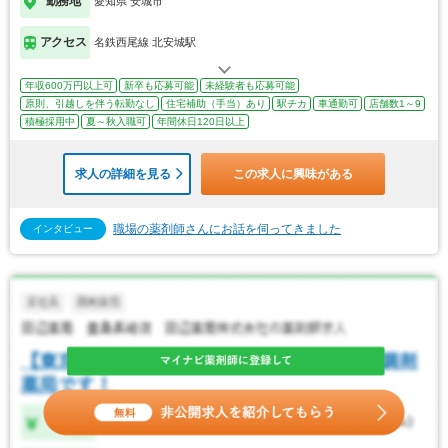
勤務地
愛知県 安城市
アクセス
名鉄西尾線 北安城駅
年収600万円以上可
新卒も応募可能
未経験者も応募可能
原則、引越しを伴う転勤なし
住宅補助（手当）あり
駅チカ
車通勤可
店舗数1～9
積極採用中
夏～秋入職可
年間休日120日以上
求人の詳細を見る
この求人に興味がある
職場の薬剤師さんにお話を伺ってきました
インタビュー