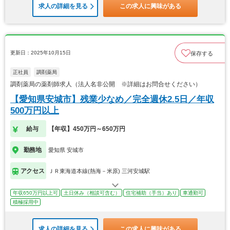
求人の詳細を見る
この求人に興味がある
更新日：2025年10月15日
保存する
正社員
調剤薬局
調剤薬局の薬剤師求人（法人名非公開 ※詳細はお問合せください）
【愛知県安城市】残業少なめ／完全週休2.5日／年収
500万円以上
給与
【年収】450万円～650万円
勤務地
愛知県 安城市
アクセス
ＪＲ東海道本線(熱海－米原) 三河安城駅
年収650万円以上可
土日休み（相談可含む）
住宅補助（手当）あり
車通勤可
積極採用中
求人の詳細を見る
この求人に興味がある