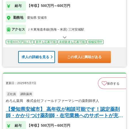
給与
【年収】500万円～600万円
勤務地
愛知県 安城市
アクセス
ＪＲ東海道本線(熱海－米原) 三河安城駅
年収600万円以上可
新卒も応募可能
未経験者も応募可能
積極採用中
求人の詳細を見る
この求人に興味がある
更新日：2025年5月7日
保存する
正社員
調剤薬局
めろん薬局 株式会社フィールドファーマシーの薬剤師求人
【愛知県安城市】 高年収が相談可能です！認定薬剤
師・かかりつけ薬剤師・在宅業務へのサポートが充実
◎
給与
【年収】500万円～600万円