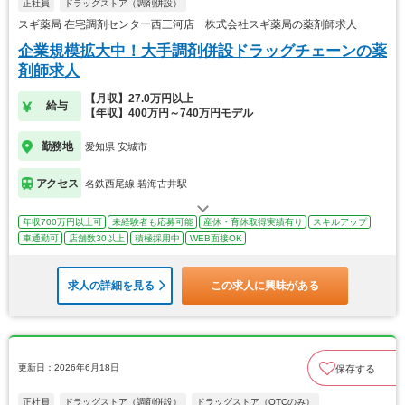
正社員
ドラッグストア（調剤併設）
スギ薬局 在宅調剤センター西三河店 株式会社スギ薬局の薬剤師求人
企業規模拡大中！大手調剤併設ドラッグチェーンの薬
剤師求人
【月収】27.0万円以上
給与
【年収】400万円～740万円モデル
勤務地
愛知県 安城市
アクセス
名鉄西尾線 碧海古井駅
年収700万円以上可
未経験者も応募可能
産休・育休取得実績有り
スキルアップ
車通勤可
店舗数30以上
積極採用中
WEB面接OK
求人の詳細を見る
この求人に興味がある
更新日：2026年6月18日
保存する
正社員
ドラッグストア（調剤併設）
ドラッグストア（OTCのみ）