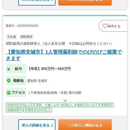
更新日：2025年9月26日
保存する
正社員
調剤薬局
調剤薬局の薬剤師求人（法人名非公開 ※詳細はお問合せください）
【愛知県安城市】1人管理薬剤師でのびのびご就業で
きます
給与
【年収】600万円～650万円
勤務地
愛知県 安城市
アクセス
ＪＲ東海道本線(熱海－米原) 東刈谷駅
年収650万円以上可
原則、引越しを伴う転勤なし
残業月10ｈ以下
車通勤可
積極採用中
年間休日120日以上
求人の詳細を見る
この求人に興味がある