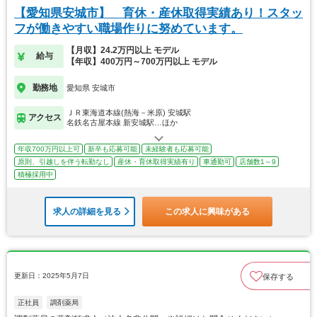
【愛知県安城市】 育休・産休取得実績あり！スタッ
フが働きやすい職場作りに努めています。
【月収】24.2万円以上 モデル
給与
【年収】400万円～700万円以上 モデル
勤務地
愛知県 安城市
ＪＲ東海道本線(熱海－米原) 安城駅
アクセス
名鉄名古屋本線 新安城駅…ほか
年収700万円以上可
新卒も応募可能
未経験者も応募可能
原則、引越しを伴う転勤なし
産休・育休取得実績有り
車通勤可
店舗数1～9
積極採用中
求人の詳細を見る
この求人に興味がある
更新日：2025年5月7日
保存する
正社員
調剤薬局