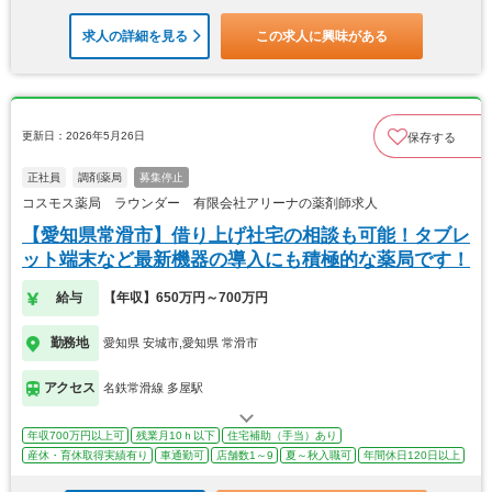
求人の詳細を見る
この求人に興味がある
更新日：2026年5月26日
保存する
正社員
調剤薬局
募集停止
コスモス薬局 ラウンダー 有限会社アリーナの薬剤師求人
【愛知県常滑市】借り上げ社宅の相談も可能！タブレ
ット端末など最新機器の導入にも積極的な薬局です！
給与
【年収】650万円～700万円
勤務地
愛知県 安城市,愛知県 常滑市
アクセス
名鉄常滑線 多屋駅
年収700万円以上可
残業月10ｈ以下
住宅補助（手当）あり
産休・育休取得実績有り
車通勤可
店舗数1～9
夏～秋入職可
年間休日120日以上