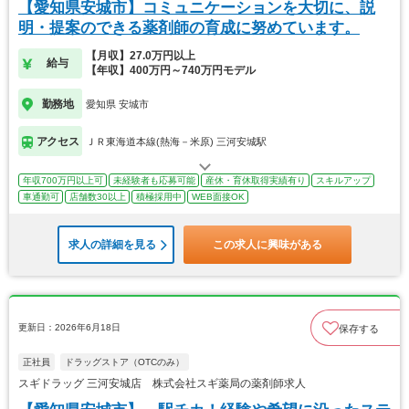
【愛知県安城市】コミュニケーションを大切に、説
明・提案のできる薬剤師の育成に努めています。
【月収】27.0万円以上
給与
【年収】400万円～740万円モデル
勤務地
愛知県 安城市
アクセス
ＪＲ東海道本線(熱海－米原) 三河安城駅
年収700万円以上可
未経験者も応募可能
産休・育休取得実績有り
スキルアップ
車通勤可
店舗数30以上
積極採用中
WEB面接OK
求人の詳細を見る
この求人に興味がある
更新日：2026年6月18日
保存する
正社員
ドラッグストア（OTCのみ）
スギドラッグ 三河安城店 株式会社スギ薬局の薬剤師求人