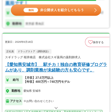
更新日：2026年6月18日
保存する
正社員
ドラッグストア（調剤併設）
スギドラッグ 桜井南店 株式会社スギ薬局の薬剤師求人
【愛知県安城市】 駅チカ！独自の教育研修プログラ
ムがあり、調剤業務が未経験の方も安心です。
【月収】27.0万円以上
給与
【年収】400万円～740万円モデル
勤務地
愛知県 安城市
アクセス
※お問い合わせください
年収700万円以上可
未経験者も応募可能
産休・育休取得実績有り
スキルアップ