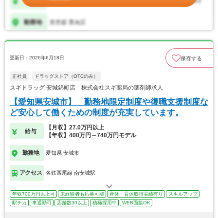
更新日：2026年6月18日
保存する
正社員
ドラッグストア（OTCのみ）
スギドラッグ 安城錦町店 株式会社スギ薬局の薬剤師求人
【愛知県安城市】 勤務地限定制度や復職支援制度な
ど安心して働くための制度が充実しています。
【月収】27.0万円以上
給与
【年収】400万円～740万円モデル
勤務地
愛知県 安城市
アクセス
名鉄西尾線 南安城駅
年収700万円以上可
未経験者も応募可能
産休・育休取得実績有り
スキルアップ
駅チカ
車通勤可
店舗数30以上
積極採用中
WEB面接OK