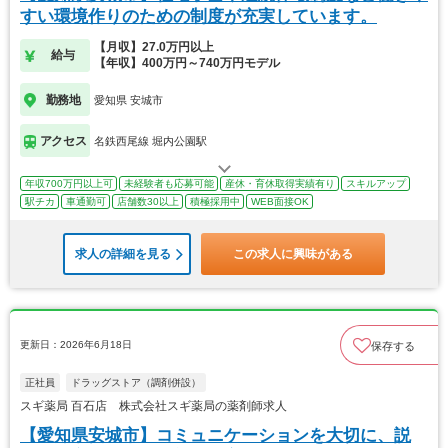
すい環境作りのための制度が充実しています。
【月収】27.0万円以上
給与
【年収】400万円～740万円モデル
勤務地
愛知県 安城市
アクセス
名鉄西尾線 堀内公園駅
年収700万円以上可
未経験者も応募可能
産休・育休取得実績有り
スキルアップ
駅チカ
車通勤可
店舗数30以上
積極採用中
WEB面接OK
求人の詳細を見る
この求人に興味がある
更新日：2026年6月18日
保存する
正社員
ドラッグストア（調剤併設）
スギ薬局 百石店 株式会社スギ薬局の薬剤師求人
【愛知県安城市】コミュニケーションを大切に、説