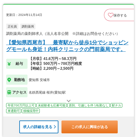
更新日：2024年11月14日
保存する
正社員
調剤薬局
調剤薬局の薬剤師求人（法人名非公開 ※詳細はお問合せください）
【愛知県西尾市】 最寄駅から徒歩1分でショッピン
グモールも身近！内科クリニックの門前薬局です。
【月収】41.6万円～58.3万円
給与
【年収】500万円～700万円程度
【時給】2,200円～2,500円
勤務地
愛知県 安城市
アクセス
名鉄西尾線 桜井(愛知)駅
年収700万円以上可
未経験者も応募可能
原則、引越しを伴う転勤なし
駅チカ
車通勤可
積極採用中
求人の詳細を見る
この求人に興味がある