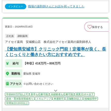
職場の薬剤師さんにお話を伺ってきました
インタビュー
更新日：2026年6月18日
保存する
正社員
調剤薬局
アイセイ薬局 安城横山店 株式会社アイセイ薬局の薬剤師求人
【愛知県安城市】クリニック門前！定着率が良く、長
くじっくりと働きたい方におすすめです。
給与
【年収】418万円～806万円
勤務地
愛知県 安城市
アクセス
※お問い合わせください
年収800万円以上可
新卒も応募可能
未経験者も応募可能
残業月10ｈ以下
産休・育休取得実績有り
スキルアップ
車通勤可
店舗数30以上
積極採用中
年間休日120日以上