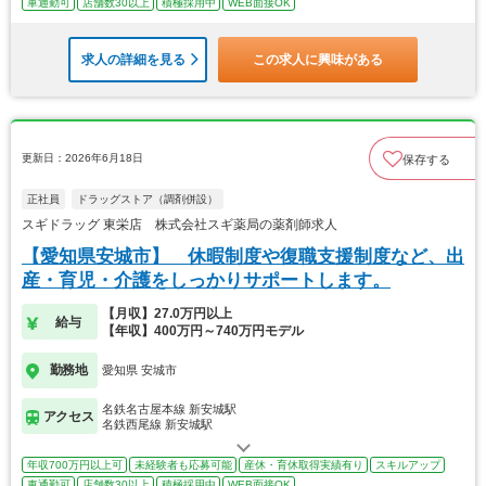
車通勤可
店舗数30以上
積極採用中
WEB面接OK
求人の詳細を見る
この求人に興味がある
更新日：2026年6月18日
保存する
正社員
ドラッグストア（調剤併設）
スギドラッグ 東栄店 株式会社スギ薬局の薬剤師求人
【愛知県安城市】 休暇制度や復職支援制度など、出
産・育児・介護をしっかりサポートします。
【月収】27.0万円以上
給与
【年収】400万円～740万円モデル
勤務地
愛知県 安城市
名鉄名古屋本線 新安城駅
アクセス
名鉄西尾線 新安城駅
年収700万円以上可
未経験者も応募可能
産休・育休取得実績有り
スキルアップ
車通勤可
店舗数30以上
積極採用中
WEB面接OK