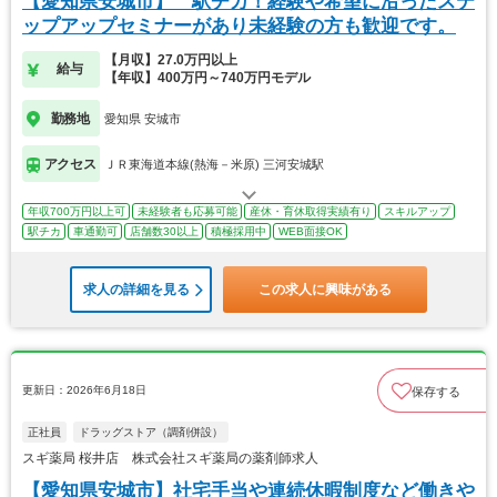
【愛知県安城市】 駅チカ！経験や希望に沿ったステ
ップアップセミナーがあり未経験の方も歓迎です。
【月収】27.0万円以上
給与
【年収】400万円～740万円モデル
勤務地
愛知県 安城市
アクセス
ＪＲ東海道本線(熱海－米原) 三河安城駅
年収700万円以上可
未経験者も応募可能
産休・育休取得実績有り
スキルアップ
駅チカ
車通勤可
店舗数30以上
積極採用中
WEB面接OK
求人の詳細を見る
この求人に興味がある
更新日：2026年6月18日
保存する
正社員
ドラッグストア（調剤併設）
スギ薬局 桜井店 株式会社スギ薬局の薬剤師求人
【愛知県安城市】社宅手当や連続休暇制度など働きや