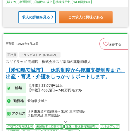
駅チカ
車通勤可
店舗数30以上
積極採用中
WEB面接OK
求人の詳細を見る
この求人に興味がある
更新日：2026年6月18日
保存する
正社員
ドラッグストア（OTCのみ）
スギドラッグ 高棚店 株式会社スギ薬局の薬剤師求人
【愛知県安城市】 休暇制度から復職支援制度まで、
出産・育児・介護をしっかりサポートします。
【月収】27.0万円以上
給与
【年収】400万円～740万円モデル
勤務地
愛知県 安城市
ＪＲ東海道本線(熱海－米原) 三河安城駅
アクセス
名鉄三河線 三河高浜駅
年収700万円以上可
未経験者も応募可能
産休・育休取得実績有り
スキルアップ