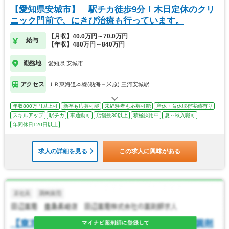
【愛知県安城市】 駅チカ徒歩9分！木日定休のクリ
ニック門前で、にきび治療も行っています。
【月収】40.0万円～70.0万円
給与
【年収】480万円～840万円
勤務地
愛知県 安城市
アクセス
ＪＲ東海道本線(熱海－米原) 三河安城駅
年収800万円以上可
新卒も応募可能
未経験者も応募可能
産休・育休取得実績有り
スキルアップ
駅チカ
車通勤可
店舗数30以上
積極採用中
夏～秋入職可
年間休日120日以上
求人の詳細を見る
この求人に興味がある