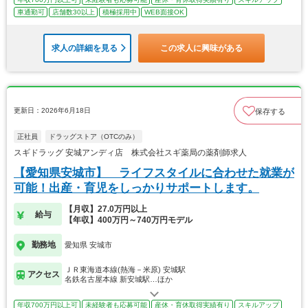
車通勤可
店舗数30以上
積極採用中
WEB面接OK
求人の詳細を見る
この求人に興味がある
更新日：2026年6月18日
保存する
正社員
ドラッグストア（OTCのみ）
スギドラッグ 安城アンディ店 株式会社スギ薬局の薬剤師求人
【愛知県安城市】 ライフスタイルに合わせた就業が
可能！出産・育児をしっかりサポートします。
【月収】27.0万円以上
給与
【年収】400万円～740万円モデル
勤務地
愛知県 安城市
ＪＲ東海道本線(熱海－米原) 安城駅
アクセス
名鉄名古屋本線 新安城駅…ほか
年収700万円以上可
未経験者も応募可能
産休・育休取得実績有り
スキルアップ