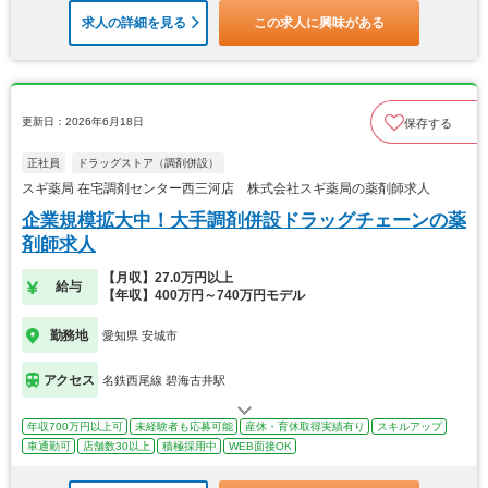
求人の詳細を見る
この求人に興味がある
更新日：2026年6月18日
保存する
正社員
ドラッグストア（調剤併設）
スギ薬局 在宅調剤センター西三河店 株式会社スギ薬局の薬剤師求人
企業規模拡大中！大手調剤併設ドラッグチェーンの薬
剤師求人
【月収】27.0万円以上
給与
【年収】400万円～740万円モデル
勤務地
愛知県 安城市
アクセス
名鉄西尾線 碧海古井駅
年収700万円以上可
未経験者も応募可能
産休・育休取得実績有り
スキルアップ
車通勤可
店舗数30以上
積極採用中
WEB面接OK