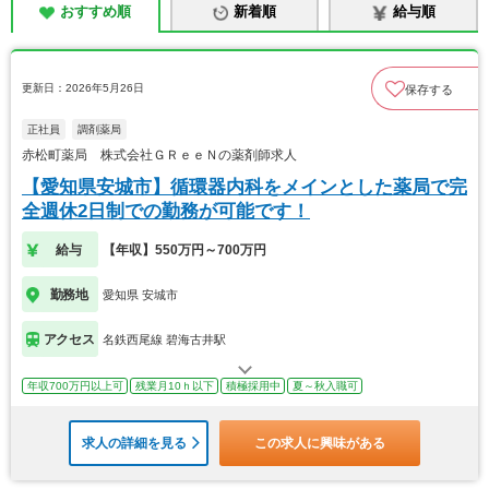
おすすめ順
新着順
給与順
更新日：2026年5月26日
保存する
正社員
調剤薬局
赤松町薬局 株式会社ＧＲｅｅＮの薬剤師求人
【愛知県安城市】循環器内科をメインとした薬局で完
全週休2日制での勤務が可能です！
給与
【年収】550万円～700万円
勤務地
愛知県 安城市
アクセス
名鉄西尾線 碧海古井駅
年収700万円以上可
残業月10ｈ以下
積極採用中
夏～秋入職可
求人の詳細を見る
この求人に興味がある