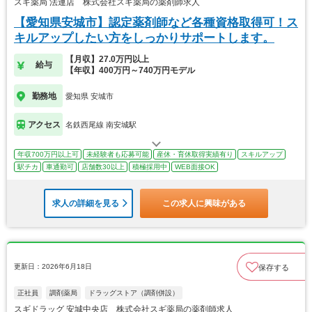
スギ薬局 法連店 株式会社スギ薬局の薬剤師求人
【愛知県安城市】認定薬剤師など各種資格取得可！ス
キルアップしたい方をしっかりサポートします。
【月収】27.0万円以上
給与
【年収】400万円～740万円モデル
勤務地
愛知県 安城市
アクセス
名鉄西尾線 南安城駅
年収700万円以上可
未経験者も応募可能
産休・育休取得実績有り
スキルアップ
駅チカ
車通勤可
店舗数30以上
積極採用中
WEB面接OK
求人の詳細を見る
この求人に興味がある
更新日：2026年6月18日
保存する
正社員
調剤薬局
ドラッグストア（調剤併設）
スギドラッグ 安城中央店 株式会社スギ薬局の薬剤師求人