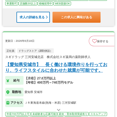
車通勤可
店舗数30以上
積極採用中
WEB面接OK
求人の詳細を見る
この求人に興味がある
更新日：2026年6月18日
保存する
正社員
ドラッグストア（調剤併設）
スギドラッグ 三河安城北店 株式会社スギ薬局の薬剤師求人
【愛知県安城市】 長く働ける環境作りを行ってお
り、ライフスタイルに合わせた就業が可能です。
【月収】27.0万円以上
給与
【年収】400万円～740万円モデル
勤務地
愛知県 安城市
アクセス
ＪＲ東海道本線(熱海－米原) 三河安城駅
年収700万円以上可
未経験者も応募可能
産休・育休取得実績有り
スキルアップ