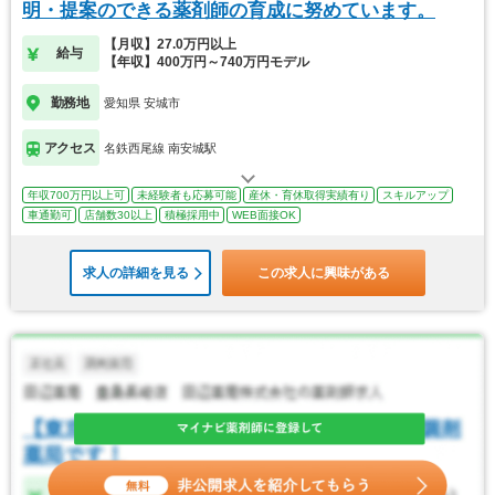
明・提案のできる薬剤師の育成に努めています。
【月収】27.0万円以上
給与
【年収】400万円～740万円モデル
勤務地
愛知県 安城市
アクセス
名鉄西尾線 南安城駅
年収700万円以上可
未経験者も応募可能
産休・育休取得実績有り
スキルアップ
車通勤可
店舗数30以上
積極採用中
WEB面接OK
求人の詳細を見る
この求人に興味がある