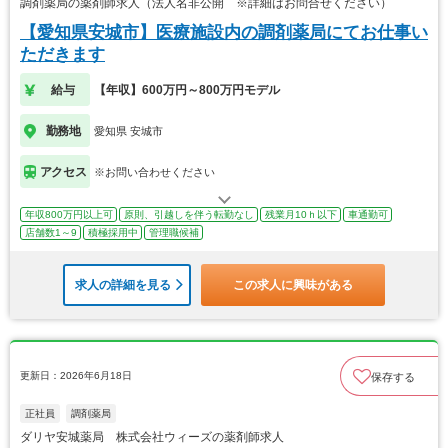
調剤薬局の薬剤師求人（法人名非公開 ※詳細はお問合せください）
【愛知県安城市】医療施設内の調剤薬局にてお仕事い
ただきます
給与
【年収】600万円～800万円モデル
勤務地
愛知県 安城市
アクセス
※お問い合わせください
年収800万円以上可
原則、引越しを伴う転勤なし
残業月10ｈ以下
車通勤可
店舗数1～9
積極採用中
管理職候補
求人の詳細を見る
この求人に興味がある
更新日：2026年6月18日
保存する
正社員
調剤薬局
ダリヤ安城薬局 株式会社ウィーズの薬剤師求人