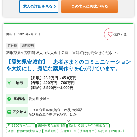
求人の詳細を見る
この求人に興味がある
更新日：2026年7月30日
保存する
正社員
調剤薬局
調剤薬局の薬剤師求人（法人名非公開 ※詳細はお問合せください）
【愛知県安城市】 患者さまとのコミュニケーション
を大切にし、身近な薬局作りを心がけています。
【月収】28.0万円～45.0万円
給与
【年収】400万円～700万円
【時給】2,500円～3,000円
勤務地
愛知県 安城市
ＪＲ東海道本線(熱海－米原) 安城駅
アクセス
名鉄名古屋本線 新安城駅…ほか
年収700万円以上可
未経験者も応募可能
原則、引越しを伴う転勤なし
産休・育休取得実績有り
車通勤可
店舗数1～9
積極採用中
年間休日120日以上