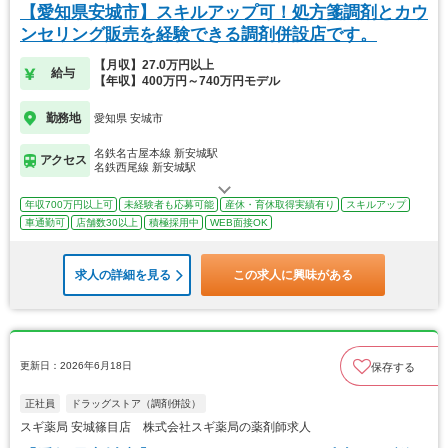
【愛知県安城市】スキルアップ可！処方箋調剤とカウ
ンセリング販売を経験できる調剤併設店です。
【月収】27.0万円以上
給与
【年収】400万円～740万円モデル
勤務地
愛知県 安城市
名鉄名古屋本線 新安城駅
アクセス
名鉄西尾線 新安城駅
年収700万円以上可
未経験者も応募可能
産休・育休取得実績有り
スキルアップ
車通勤可
店舗数30以上
積極採用中
WEB面接OK
求人の詳細を見る
この求人に興味がある
更新日：2026年6月18日
保存する
正社員
ドラッグストア（調剤併設）
スギ薬局 安城篠目店 株式会社スギ薬局の薬剤師求人