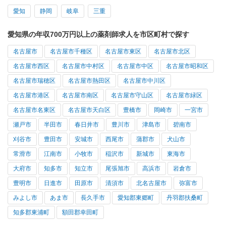
愛知
静岡
岐阜
三重
愛知県の年収700万円以上の薬剤師求人を市区町村で探す
名古屋市
名古屋市千種区
名古屋市東区
名古屋市北区
名古屋市西区
名古屋市中村区
名古屋市中区
名古屋市昭和区
名古屋市瑞穂区
名古屋市熱田区
名古屋市中川区
名古屋市港区
名古屋市南区
名古屋市守山区
名古屋市緑区
名古屋市名東区
名古屋市天白区
豊橋市
岡崎市
一宮市
瀬戸市
半田市
春日井市
豊川市
津島市
碧南市
刈谷市
豊田市
安城市
西尾市
蒲郡市
犬山市
常滑市
江南市
小牧市
稲沢市
新城市
東海市
大府市
知多市
知立市
尾張旭市
高浜市
岩倉市
豊明市
日進市
田原市
清須市
北名古屋市
弥富市
みよし市
あま市
長久手市
愛知郡東郷町
丹羽郡扶桑町
知多郡東浦町
額田郡幸田町