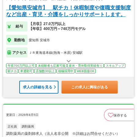
【愛知県安城市】 駅チカ！休暇制度や復職支援制度
など出産・育児・介護をしっかりサポートします。
【月収】27.0万円以上
給与
【年収】400万円～740万円モデル
勤務地
愛知県 安城市
アクセス
ＪＲ東海道本線(熱海－米原) 安城駅
年収700万円以上可
未経験者も応募可能
産休・育休取得実績有り
スキルアップ
駅チカ
車通勤可
店舗数30以上
積極採用中
WEB面接OK
求人の詳細を見る
この求人に興味がある
更新日：2026年8月5日
保存する
正社員
調剤薬局
調剤薬局の薬剤師求人（法人名非公開 ※詳細はお問合せください）