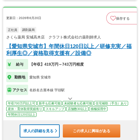
更新日：2026年6月20日
保存する
正社員
調剤薬局
さくら薬局 安城高木店 クラフト株式会社の薬剤師求人
【愛知県安城市】年間休日120日以上／研修充実／福
利厚生◎／資格取得支援有／設備◎
給与
【年収】419万円～743万円程度
勤務地
愛知県 安城市
アクセス
名鉄名古屋本線 宇頭駅
年収700万円以上可
新卒も応募可能
未経験者も応募可能
住宅補助（手当）あり
産休・育休取得実績有り
スキルアップ
店舗数30以上
積極採用中
年間休日120日以上
求人の詳細を見る
この求人に興味がある