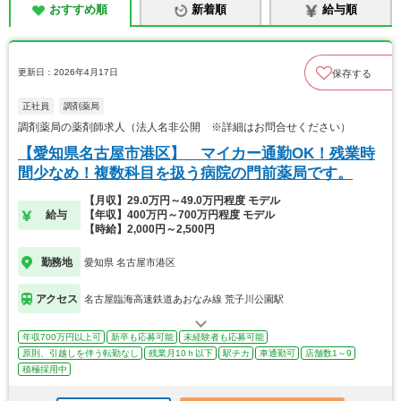
おすすめ順
新着順
給与順
更新日：2026年4月17日
保存する
正社員
調剤薬局
調剤薬局の薬剤師求人（法人名非公開 ※詳細はお問合せください）
【愛知県名古屋市港区】 マイカー通勤OK！残業時
間少なめ！複数科目を扱う病院の門前薬局です。
【月収】29.0万円～49.0万円程度 モデル
給与
【年収】400万円～700万円程度 モデル
【時給】2,000円～2,500円
勤務地
愛知県 名古屋市港区
アクセス
名古屋臨海高速鉄道あおなみ線 荒子川公園駅
年収700万円以上可
新卒も応募可能
未経験者も応募可能
原則、引越しを伴う転勤なし
残業月10ｈ以下
駅チカ
車通勤可
店舗数1～9
積極採用中