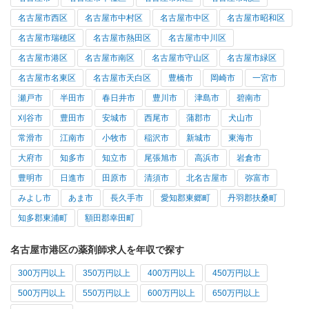
名古屋市西区
名古屋市中村区
名古屋市中区
名古屋市昭和区
名古屋市瑞穂区
名古屋市熱田区
名古屋市中川区
名古屋市港区
名古屋市南区
名古屋市守山区
名古屋市緑区
名古屋市名東区
名古屋市天白区
豊橋市
岡崎市
一宮市
瀬戸市
半田市
春日井市
豊川市
津島市
碧南市
刈谷市
豊田市
安城市
西尾市
蒲郡市
犬山市
常滑市
江南市
小牧市
稲沢市
新城市
東海市
大府市
知多市
知立市
尾張旭市
高浜市
岩倉市
豊明市
日進市
田原市
清須市
北名古屋市
弥富市
みよし市
あま市
長久手市
愛知郡東郷町
丹羽郡扶桑町
知多郡東浦町
額田郡幸田町
名古屋市港区の薬剤師求人を年収で探す
300万円以上
350万円以上
400万円以上
450万円以上
500万円以上
550万円以上
600万円以上
650万円以上