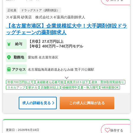
正社員
ドラッグストア（調剤併設）
スギ薬局 砂美店 株式会社スギ薬局の薬剤師求人
【名古屋市港区】企業規模拡大中！大手調剤併設ドラ
ッグチェーンの薬剤師求人
【月収】27.0万円以上
給与
【年収】400万円～740万円モデル
勤務地
愛知県 名古屋市港区
アクセス
名古屋臨海高速鉄道あおなみ線 荒子川公園駅
年収700万円以上可
未経験者も応募可能
残業月10ｈ以下
産休・育休取得実績有り
スキルアップ
駅チカ
店舗数30以上
積極採用中
夏～秋入職可
WEB面接OK
求人の詳細を見る
この求人に興味がある
更新日：2026年6月18日
保存する