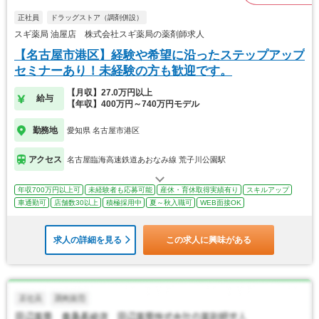
正社員
ドラッグストア（調剤併設）
スギ薬局 油屋店 株式会社スギ薬局の薬剤師求人
【名古屋市港区】経験や希望に沿ったステップアップ
セミナーあり！未経験の方も歓迎です。
【月収】27.0万円以上
給与
【年収】400万円～740万円モデル
勤務地
愛知県 名古屋市港区
アクセス
名古屋臨海高速鉄道あおなみ線 荒子川公園駅
年収700万円以上可
未経験者も応募可能
産休・育休取得実績有り
スキルアップ
車通勤可
店舗数30以上
積極採用中
夏～秋入職可
WEB面接OK
求人の詳細を見る
この求人に興味がある