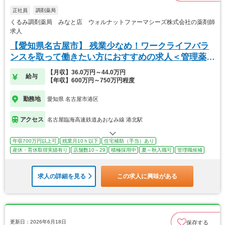
正社員
調剤薬局
くるみ調剤薬局 みなと店 ウォルナットファーマシーズ株式会社の薬剤師
求人
【愛知県名古屋市】 残業少なめ！ワークライフバラ
ンスを取って働きたい方におすすめの求人＜管理薬剤
師＞
【月収】36.0万円～44.0万円
給与
【年収】600万円～750万円程度
勤務地
愛知県 名古屋市港区
アクセス
名古屋臨海高速鉄道あおなみ線 港北駅
年収700万円以上可
残業月10ｈ以下
住宅補助（手当）あり
産休・育休取得実績有り
店舗数10～29
積極採用中
夏～秋入職可
管理職候補
求人の詳細を見る
この求人に興味がある
更新日：2026年6月18日
保存する