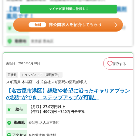
更新日：2026年6月18日
保存する
正社員
ドラッグストア（調剤併設）
スギ薬局 木場店 株式会社スギ薬局の薬剤師求人
【名古屋市港区】経験や希望に沿ったキャリアプラン
の設計ができ、ステップアップが可能。
【月収】27.0万円以上
給与
【年収】400万円～740万円モデル
勤務地
愛知県 名古屋市港区
アクセス
名鉄常滑線 道徳駅