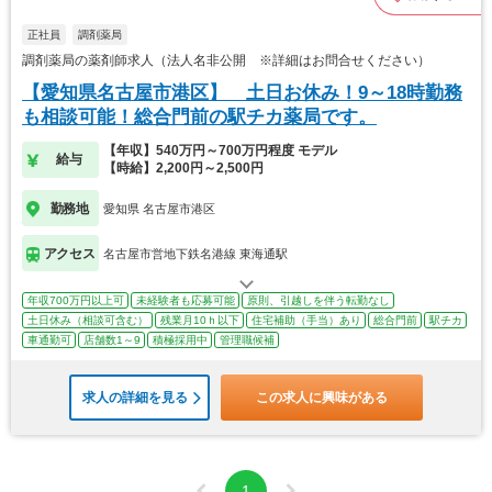
正社員
調剤薬局
調剤薬局の薬剤師求人（法人名非公開 ※詳細はお問合せください）
【愛知県名古屋市港区】 土日お休み！9～18時勤務
も相談可能！総合門前の駅チカ薬局です。
【年収】540万円～700万円程度 モデル
給与
【時給】2,200円～2,500円
勤務地
愛知県 名古屋市港区
アクセス
名古屋市営地下鉄名港線 東海通駅
年収700万円以上可
未経験者も応募可能
原則、引越しを伴う転勤なし
土日休み（相談可含む）
残業月10ｈ以下
住宅補助（手当）あり
総合門前
駅チカ
車通勤可
店舗数1～9
積極採用中
管理職候補
求人の詳細を見る
この求人に興味がある
1