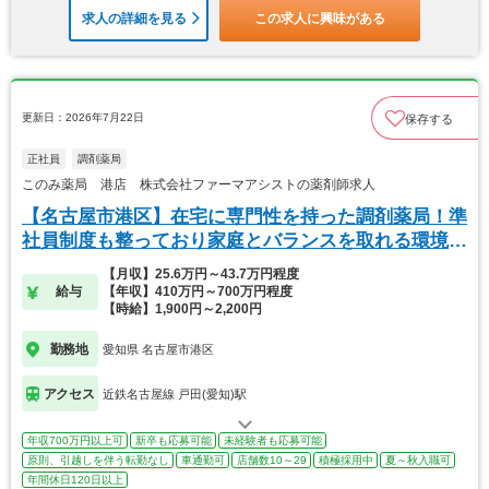
求人の詳細を見る
この求人に興味がある
更新日：2026年7月22日
保存する
正社員
調剤薬局
このみ薬局 港店 株式会社ファーマアシストの薬剤師求人
【名古屋市港区】在宅に専門性を持った調剤薬局！準
社員制度も整っており家庭とバランスを取れる環境で
す。
【月収】25.6万円～43.7万円程度
給与
【年収】410万円～700万円程度
【時給】1,900円～2,200円
勤務地
愛知県 名古屋市港区
アクセス
近鉄名古屋線 戸田(愛知)駅
年収700万円以上可
新卒も応募可能
未経験者も応募可能
原則、引越しを伴う転勤なし
車通勤可
店舗数10～29
積極採用中
夏～秋入職可
年間休日120日以上