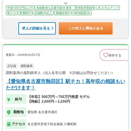
年収700万円以上可
未経験者も応募可能
産休・育休取得実績有り
スキルアップ
駅チカ
車通勤可
店舗数30以上
積極採用中
WEB面接OK
求人の詳細を見る
この求人に興味がある
更新日：2025年10月17日
保存する
正社員
調剤薬局
調剤薬局の薬剤師求人（法人名非公開 ※詳細はお問合せください）
【愛知県名古屋市熱田区】駅チカ！高年収の相談もい
ただけます！
【年収】500万円～750万円程度 モデル
給与
【時給】2,000円～2,200円
勤務地
愛知県 名古屋市港区
アクセス
名古屋市営地下鉄名港線 六番町駅