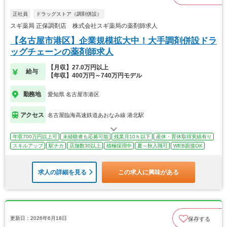
正社員
ドラッグストア（調剤併設）
スギ薬局 正保調剤店 株式会社スギ薬局の薬剤師求人
【名古屋市港区】企業規模拡大中！大手調剤併設ドラ
ッグチェーンの薬剤師求人
【月収】27.0万円以上
給与
【年収】400万円～740万円モデル
勤務地
愛知県 名古屋市港区
アクセス
名古屋臨海高速鉄道あおなみ線 港北駅
年収700万円以上可
未経験者も応募可能
残業月10ｈ以下
産休・育休取得実績有り
スキルアップ
駅チカ
店舗数30以上
積極採用中
夏～秋入職可
WEB面接OK
求人の詳細を見る
この求人に興味がある
更新日：2026年6月18日
保存する