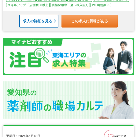
スキルアップ
店舗数30以上
積極採用中
夏～秋入職可
WEB面接OK
求人の詳細を見る
この求人に興味がある
愛知県
の
更新日：2026年6月18日
保存する