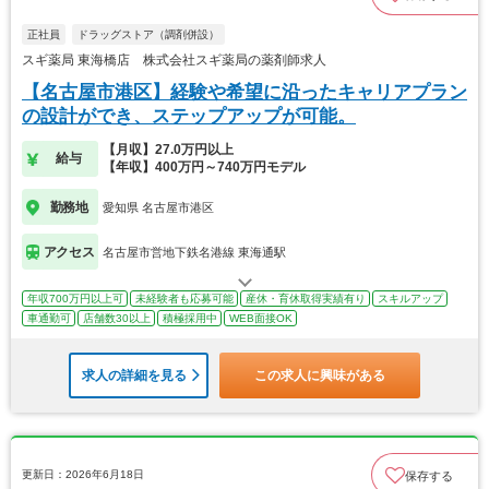
正社員
ドラッグストア（調剤併設）
スギ薬局 東海橋店 株式会社スギ薬局の薬剤師求人
【名古屋市港区】経験や希望に沿ったキャリアプラン
の設計ができ、ステップアップが可能。
【月収】27.0万円以上
給与
【年収】400万円～740万円モデル
勤務地
愛知県 名古屋市港区
アクセス
名古屋市営地下鉄名港線 東海通駅
年収700万円以上可
未経験者も応募可能
産休・育休取得実績有り
スキルアップ
車通勤可
店舗数30以上
積極採用中
WEB面接OK
求人の詳細を見る
この求人に興味がある
更新日：2026年6月18日
保存する