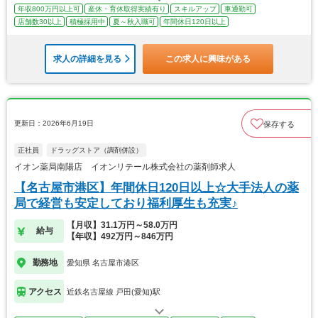
年収800万円以上可
産休・育休取得実績有り
スキルアップ
車通勤可
店舗数30以上
積極採用中
夏～秋入職可
年間休日120日以上
求人の詳細を見る
この求人に興味がある
更新日：2026年6月19日
保存する
正社員
ドラッグストア（調剤併設）
イオン薬局南陽店 イオンリテール株式会社の薬剤師求人
【名古屋市港区】年間休日120日以上☆大手法人の薬
局で経営も安定しており福利厚生も充実♪
【月収】31.1万円～58.0万円
給与
【年収】492万円～846万円
勤務地
愛知県 名古屋市港区
アクセス
近鉄名古屋線 戸田(愛知)駅