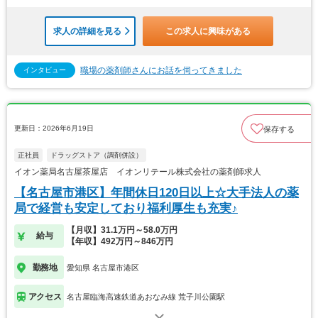
求人の詳細を見る
この求人に興味がある
職場の薬剤師さんにお話を伺ってきました
インタビュー
更新日：2026年6月19日
保存する
正社員
ドラッグストア（調剤併設）
イオン薬局名古屋茶屋店 イオンリテール株式会社の薬剤師求人
【名古屋市港区】年間休日120日以上☆大手法人の薬
局で経営も安定しており福利厚生も充実♪
【月収】31.1万円～58.0万円
給与
【年収】492万円～846万円
勤務地
愛知県 名古屋市港区
アクセス
名古屋臨海高速鉄道あおなみ線 荒子川公園駅