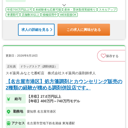
年収700万円以上可
未経験者も応募可能
産休・育休取得実績有り
スキルアップ
車通勤可
店舗数30以上
積極採用中
WEB面接OK
求人の詳細を見る
この求人に興味がある
更新日：2026年6月18日
保存する
正社員
ドラッグストア（調剤併設）
スギ薬局 みなと七番町店 株式会社スギ薬局の薬剤師求人
【名古屋市港区】処方箋調剤とカウンセリング販売の
2種類の経験が積める調剤併設店です。
【月収】27.0万円以上
給与
【年収】400万円～740万円モデル
勤務地
愛知県 名古屋市港区
アクセス
名古屋市営地下鉄名港線 東海通駅