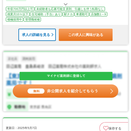
年収700万円以上可
未経験者も応募可能
原則、引越しを伴う転勤なし
残業月10ｈ以下
住宅補助（手当）あり
駅チカ
車通勤可
店舗数1～9
積極採用中
管理職候補
求人の詳細を見る
この求人に興味がある
更新日：2025年5月7日
保存する