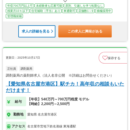
年収700万円以上可
未経験者も応募可能
原則、引越しを伴う転勤なし
残業月10ｈ以下
住宅補助（手当）あり
車通勤可
店舗数1～9
積極採用中
管理職候補
求人の詳細を見る
この求人に興味がある
更新日：2025年10月17日
保存する
正社員
調剤薬局
調剤薬局の薬剤師求人（法人名非公開 ※詳細はお問合せください）
【愛知県名古屋市港区】駅チカ！高年収の相談もいた
だけます！
【年収】540万円～700万円程度 モデル
給与
【時給】2,200円～2,500円
勤務地
愛知県 名古屋市港区
アクセス
名古屋市営地下鉄名港線 東海通駅