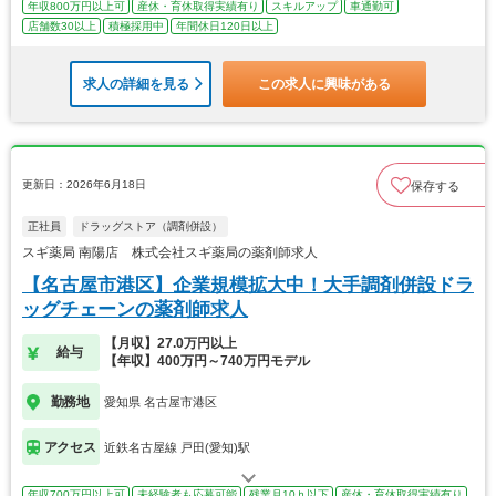
年収800万円以上可
産休・育休取得実績有り
スキルアップ
車通勤可
店舗数30以上
積極採用中
年間休日120日以上
求人の詳細を見る
この求人に興味がある
更新日：2026年6月18日
保存する
正社員
ドラッグストア（調剤併設）
スギ薬局 南陽店 株式会社スギ薬局の薬剤師求人
【名古屋市港区】企業規模拡大中！大手調剤併設ドラ
ッグチェーンの薬剤師求人
【月収】27.0万円以上
給与
【年収】400万円～740万円モデル
勤務地
愛知県 名古屋市港区
アクセス
近鉄名古屋線 戸田(愛知)駅
年収700万円以上可
未経験者も応募可能
残業月10ｈ以下
産休・育休取得実績有り