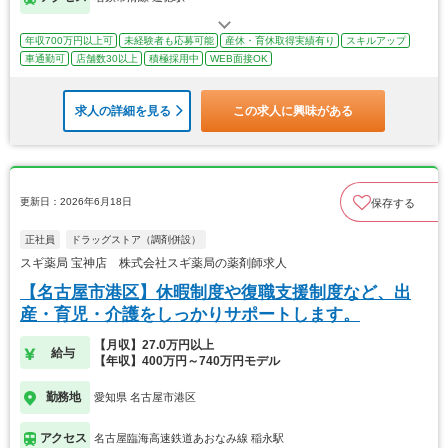
年収700万円以上可
未経験者も応募可能
産休・育休取得実績有り
スキルアップ
車通勤可
店舗数30以上
積極採用中
WEB面接OK
求人の詳細を見る
この求人に興味がある
更新日：2026年6月18日
保存する
正社員
ドラッグストア（調剤併設）
スギ薬局 宝神店 株式会社スギ薬局の薬剤師求人
【名古屋市港区】休暇制度や復職支援制度など、出
産・育児・介護をしっかりサポートします。
【月収】27.0万円以上
給与
【年収】400万円～740万円モデル
勤務地
愛知県 名古屋市港区
アクセス
名古屋臨海高速鉄道あおなみ線 稲永駅