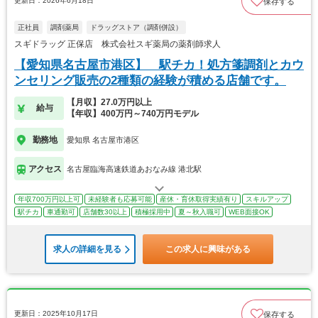
更新日：2026年6月18日
保存する
正社員
調剤薬局
ドラッグストア（調剤併設）
スギドラッグ 正保店 株式会社スギ薬局の薬剤師求人
【愛知県名古屋市港区】 駅チカ！処方箋調剤とカウ
ンセリング販売の2種類の経験が積める店舗です。
【月収】27.0万円以上
給与
【年収】400万円～740万円モデル
勤務地
愛知県 名古屋市港区
アクセス
名古屋臨海高速鉄道あおなみ線 港北駅
年収700万円以上可
未経験者も応募可能
産休・育休取得実績有り
スキルアップ
駅チカ
車通勤可
店舗数30以上
積極採用中
夏～秋入職可
WEB面接OK
求人の詳細を見る
この求人に興味がある
更新日：2025年10月17日
保存する