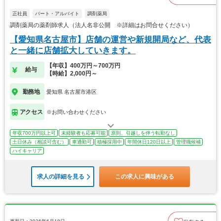
正社員
パート・アルバイト
調剤薬局
調剤薬局の薬剤師求人（法人名非公開 ※詳細はお問合せください）
【愛知県名古屋市】店舗の運営や新規開局など、代表
と一緒に店舗拡大していきます。
【年収】400万円～700万円
給与
【時給】2,000円～
勤務地
愛知県 名古屋市港区
アクセス
※お問い合わせください
年収700万円以上可
未経験者も応募可能
原則、引越しを伴う転勤なし
土日休み（相談可含む）
車通勤可
積極採用中
年間休日120日以上
管理職候補
ハイキャリア
求人の詳細を見る
この求人に興味がある