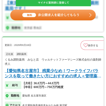
更新日：2026年6月18日
保存する
正社員
調剤薬局
くるみ調剤薬局 みなと店 ウォルナットファーマシーズ株式会社の薬剤師
求人
【愛知県名古屋市】 残業少なめ！ワークライフバラ
ンスを取って働きたい方におすすめの求人＜管理薬剤
師＞
【月収】36.0万円～44.0万円
給与
【年収】600万円～750万円程度
勤務地
愛知県 名古屋市港区
アクセス
名古屋臨海高速鉄道あおなみ線 港北駅