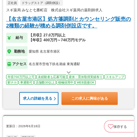
正社員
ドラッグストア（調剤併設）
スギ薬局 みなと七番町店 株式会社スギ薬局の薬剤師求人
【名古屋市港区】処方箋調剤とカウンセリング販売の
2種類の経験が積める調剤併設店です。
【月収】27.0万円以上
給与
【年収】400万円～740万円モデル
勤務地
愛知県 名古屋市港区
アクセス
名古屋市営地下鉄名港線 東海通駅
年収700万円以上可
未経験者も応募可能
産休・育休取得実績有り
スキルアップ
駅チカ
車通勤可
店舗数30以上
積極採用中
WEB面接OK
求人の詳細を見る
この求人に興味がある
更新日：2026年6月18日
保存する