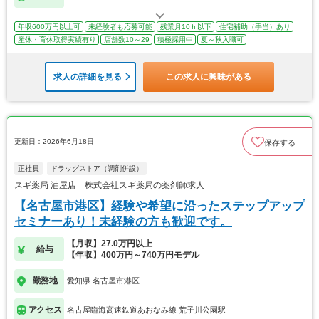
年収600万円以上可
未経験者も応募可能
残業月10ｈ以下
住宅補助（手当）あり
産休・育休取得実績有り
店舗数10～29
積極採用中
夏～秋入職可
求人の詳細を見る
この求人に興味がある
更新日：2026年6月18日
保存する
正社員
ドラッグストア（調剤併設）
スギ薬局 油屋店 株式会社スギ薬局の薬剤師求人
【名古屋市港区】経験や希望に沿ったステップアップ
セミナーあり！未経験の方も歓迎です。
【月収】27.0万円以上
給与
【年収】400万円～740万円モデル
勤務地
愛知県 名古屋市港区
アクセス
名古屋臨海高速鉄道あおなみ線 荒子川公園駅