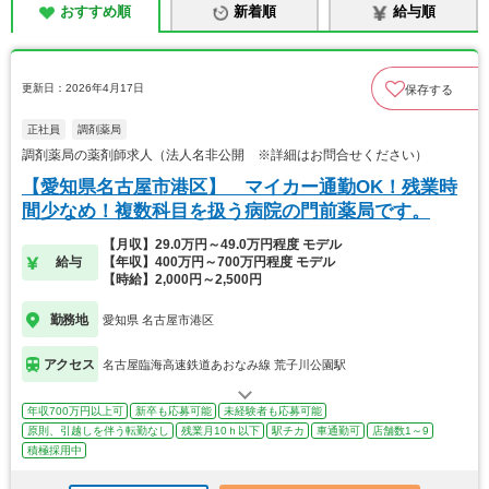
おすすめ順
新着順
給与順
更新日：2026年4月17日
保存する
正社員
調剤薬局
調剤薬局の薬剤師求人（法人名非公開 ※詳細はお問合せください）
【愛知県名古屋市港区】 マイカー通勤OK！残業時
間少なめ！複数科目を扱う病院の門前薬局です。
【月収】29.0万円～49.0万円程度 モデル
給与
【年収】400万円～700万円程度 モデル
【時給】2,000円～2,500円
勤務地
愛知県 名古屋市港区
アクセス
名古屋臨海高速鉄道あおなみ線 荒子川公園駅
年収700万円以上可
新卒も応募可能
未経験者も応募可能
原則、引越しを伴う転勤なし
残業月10ｈ以下
駅チカ
車通勤可
店舗数1～9
積極採用中