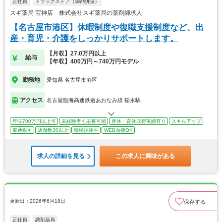
正社員
ドラッグストア（調剤併設）
スギ薬局 宝神店 株式会社スギ薬局の薬剤師求人
【名古屋市港区】休暇制度や復職支援制度など、出
産・育児・介護をしっかりサポートします。
【月収】27.0万円以上
給与
【年収】400万円～740万円モデル
勤務地
愛知県 名古屋市港区
アクセス
名古屋臨海高速鉄道あおなみ線 稲永駅
年収700万円以上可
未経験者も応募可能
産休・育休取得実績有り
スキルアップ
車通勤可
店舗数30以上
積極採用中
WEB面接OK
求人の詳細を見る
この求人に興味がある
更新日：2026年6月18日
保存する
正社員
調剤薬局