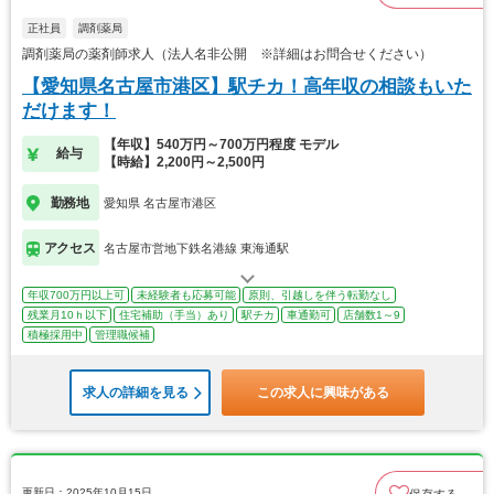
正社員
調剤薬局
調剤薬局の薬剤師求人（法人名非公開 ※詳細はお問合せください）
【愛知県名古屋市港区】駅チカ！高年収の相談もいた
だけます！
【年収】540万円～700万円程度 モデル
給与
【時給】2,200円～2,500円
勤務地
愛知県 名古屋市港区
アクセス
名古屋市営地下鉄名港線 東海通駅
年収700万円以上可
未経験者も応募可能
原則、引越しを伴う転勤なし
残業月10ｈ以下
住宅補助（手当）あり
駅チカ
車通勤可
店舗数1～9
積極採用中
管理職候補
求人の詳細を見る
この求人に興味がある
更新日：2025年10月15日