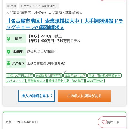
正社員
ドラッグストア（調剤併設）
スギ薬局 南陽店 株式会社スギ薬局の薬剤師求人
【名古屋市港区】企業規模拡大中！大手調剤併設ドラ
ッグチェーンの薬剤師求人
【月収】27.0万円以上
給与
【年収】400万円～740万円モデル
勤務地
愛知県 名古屋市港区
アクセス
近鉄名古屋線 戸田(愛知)駅
年収700万円以上可
未経験者も応募可能
残業月10ｈ以下
産休・育休取得実績有り
スキルアップ
店舗数30以上
積極採用中
夏～秋入職可
WEB面接OK
求人の詳細を見る
この求人に興味がある
更新日：2026年6月18日
保存する