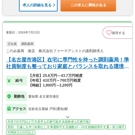
求人の詳細を見る
この求人に興味がある
更新日：2026年7月22日
保存する
正社員
調剤薬局
このみ薬局 港店 株式会社ファーマアシストの薬剤師求人
【名古屋市港区】在宅に専門性を持った調剤薬局！準
社員制度も整っており家庭とバランスを取れる環境で
す。
【月収】25.6万円～43.7万円程度
給与
【年収】410万円～700万円程度
【時給】1,900円～2,200円
勤務地
愛知県 名古屋市港区
アクセス
近鉄名古屋線 戸田(愛知)駅
年収700万円以上可
新卒も応募可能
未経験者も応募可能
原則、引越しを伴う転勤なし
車通勤可
店舗数10～29
積極採用中
夏～秋入職可
年間休日120日以上