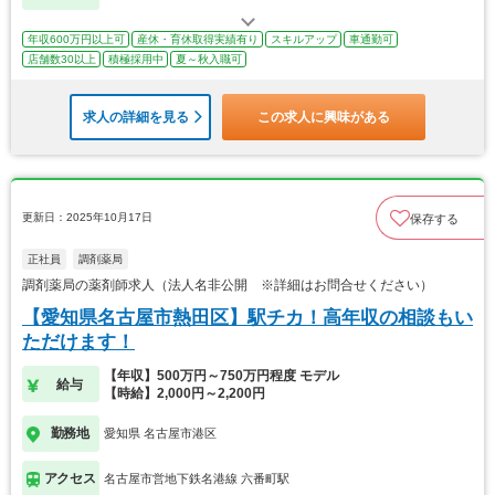
年収600万円以上可
産休・育休取得実績有り
スキルアップ
車通勤可
店舗数30以上
積極採用中
夏～秋入職可
求人の詳細を見る
この求人に興味がある
更新日：2025年10月17日
保存する
正社員
調剤薬局
調剤薬局の薬剤師求人（法人名非公開 ※詳細はお問合せください）
【愛知県名古屋市熱田区】駅チカ！高年収の相談もい
ただけます！
【年収】500万円～750万円程度 モデル
給与
【時給】2,000円～2,200円
勤務地
愛知県 名古屋市港区
アクセス
名古屋市営地下鉄名港線 六番町駅