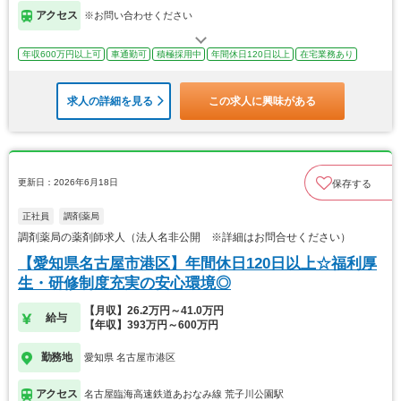
アクセス
※お問い合わせください
年収600万円以上可
車通勤可
積極採用中
年間休日120日以上
在宅業務あり
求人の詳細を見る
この求人に興味がある
更新日：2026年6月18日
保存する
正社員
調剤薬局
調剤薬局の薬剤師求人（法人名非公開 ※詳細はお問合せください）
【愛知県名古屋市港区】年間休日120日以上☆福利厚
生・研修制度充実の安心環境◎
【月収】26.2万円～41.0万円
給与
【年収】393万円～600万円
勤務地
愛知県 名古屋市港区
アクセス
名古屋臨海高速鉄道あおなみ線 荒子川公園駅