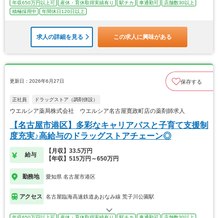
年収650万円以上可
産休・育休取得実績有り
駅チカ
車通勤可
店舗数30以上
積極採用中
年間休日120日以上
求人の詳細を見る
この求人に興味がある
更新日：2026年6月27日
保存する
正社員
ドラッグストア（調剤併設）
ウエルシア薬局株式会社 ウエルシア名古屋寛政町店の薬剤師求人
【名古屋市港区】多彩なキャリアパスと子育て支援制
度充実♪高給与のドラッグストアチェーン◎
【月収】33.5万円
給与
【年収】515万円～650万円
勤務地
愛知県 名古屋市港区
アクセス
名古屋臨海高速鉄道あおなみ線 荒子川公園駅
年収650万円以上可
産休・育休取得実績有り
駅チカ
車通勤可
店舗数30以上