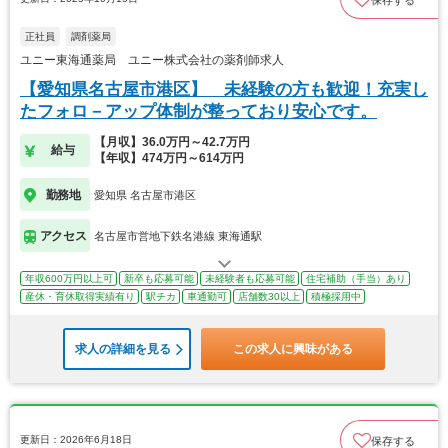
保存する
正社員
調剤薬局
ユニー東海通薬局 ユニー株式会社の薬剤師求人
【愛知県名古屋市港区】 未経験の方も歓迎！充実し
たフォロ－アップ体制が整っており安心です。
【月収】36.0万円～42.7万円
給与
【年収】474万円～614万円
勤務地
愛知県 名古屋市港区
アクセス
名古屋市営地下鉄名港線 東海通駅
年収600万円以上可
新卒も応募可能
未経験者も応募可能
住宅補助（手当）あり
産休・育休取得実績有り
駅チカ
車通勤可
店舗数30以上
積極採用中
求人の詳細を見る
この求人に興味がある
更新日：2026年6月18日
保存する