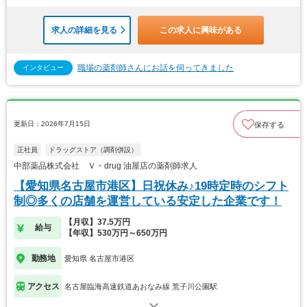
求人の詳細を見る
この求人に興味がある
職場の薬剤師さんにお話を伺ってきました
インタビュー
更新日：2026年7月15日
保存する
正社員
ドラッグストア（調剤併設）
中部薬品株式会社 Ｖ・drug 油屋店の薬剤師求人
【愛知県名古屋市港区】日祝休み♪19時定時のシフト
制◎多くの店舗を運営している安定した企業です！
【月収】37.5万円
給与
【年収】530万円～650万円
勤務地
愛知県 名古屋市港区
アクセス
名古屋臨海高速鉄道あおなみ線 荒子川公園駅