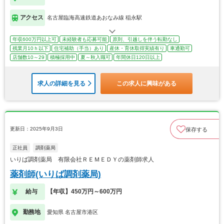
アクセス
名古屋臨海高速鉄道あおなみ線 稲永駅
年収600万円以上可
未経験者も応募可能
原則、引越しを伴う転勤なし
残業月10ｈ以下
住宅補助（手当）あり
産休・育休取得実績有り
車通勤可
店舗数10～29
積極採用中
夏～秋入職可
年間休日120日以上
求人の詳細を見る
この求人に興味がある
更新日：2025年9月3日
保存する
正社員
調剤薬局
いりば調剤薬局 有限会社ＲＥＭＥＤＹの薬剤師求人
薬剤師(いりば調剤薬局)
給与
【年収】450万円～600万円
勤務地
愛知県 名古屋市港区