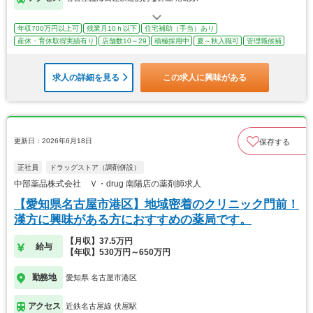
年収700万円以上可
残業月10ｈ以下
住宅補助（手当）あり
産休・育休取得実績有り
店舗数10～29
積極採用中
夏～秋入職可
管理職候補
求人の詳細を見る
この求人に興味がある
更新日：2026年6月18日
保存する
正社員
ドラッグストア（調剤併設）
中部薬品株式会社 Ｖ・drug 南陽店の薬剤師求人
【愛知県名古屋市港区】地域密着のクリニック門前！
漢方に興味がある方におすすめの薬局です。
【月収】37.5万円
給与
【年収】530万円～650万円
勤務地
愛知県 名古屋市港区
アクセス
近鉄名古屋線 伏屋駅