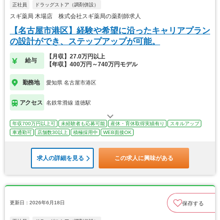
正社員
ドラッグストア（調剤併設）
スギ薬局 木場店 株式会社スギ薬局の薬剤師求人
【名古屋市港区】経験や希望に沿ったキャリアプラン
の設計ができ、ステップアップが可能。
【月収】27.0万円以上
給与
【年収】400万円～740万円モデル
勤務地
愛知県 名古屋市港区
アクセス
名鉄常滑線 道徳駅
年収700万円以上可
未経験者も応募可能
産休・育休取得実績有り
スキルアップ
車通勤可
店舗数30以上
積極採用中
WEB面接OK
求人の詳細を見る
この求人に興味がある
更新日：2026年6月18日
保存する