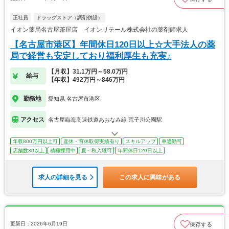
正社員
ドラッグストア（調剤併設）
イオン薬局名古屋茶屋店 イオンリテール株式会社の薬剤師求人
【名古屋市港区】年間休日120日以上☆大手法人の薬
局で経営も安定しており福利厚生も充実♪
【月収】31.1万円～58.0万円
給与
【年収】492万円～846万円
勤務地
愛知県 名古屋市港区
アクセス
名古屋臨海高速鉄道あおなみ線 荒子川公園駅
年収800万円以上可
産休・育休取得実績有り
スキルアップ
車通勤可
店舗数30以上
積極採用中
夏～秋入職可
年間休日120日以上
求人の詳細を見る
この求人に興味がある
更新日：2026年6月19日
保存する