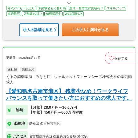
年収700万円以上可
未経験者も応募可能
産休・育休取得実績有り
スキルアップ
車通勤可
店舗数30以上
積極採用中
WEB面接OK
求人の詳細を見る
この求人に興味がある
更新日：2026年6月18日
保存する
正社員
調剤薬局
くるみ調剤薬局 みなと店 ウォルナットファーマシーズ株式会社の薬剤師
求人
【愛知県名古屋市港区】 残業少なめ！ワークライフ
バランスを取って働きたい方におすすめの求人です。
【月収】28.0万円～36.0万円
給与
【年収】450万円～600万円程度
勤務地
愛知県 名古屋市港区
アクセス
名古屋臨海高速鉄道あおなみ線 港北駅