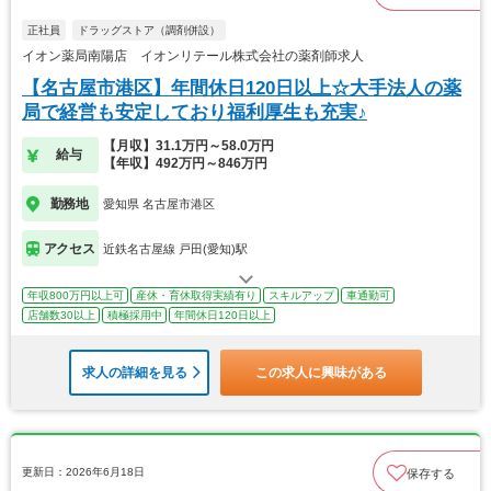
正社員
ドラッグストア（調剤併設）
イオン薬局南陽店 イオンリテール株式会社の薬剤師求人
【名古屋市港区】年間休日120日以上☆大手法人の薬
局で経営も安定しており福利厚生も充実♪
【月収】31.1万円～58.0万円
給与
【年収】492万円～846万円
勤務地
愛知県 名古屋市港区
アクセス
近鉄名古屋線 戸田(愛知)駅
年収800万円以上可
産休・育休取得実績有り
スキルアップ
車通勤可
店舗数30以上
積極採用中
年間休日120日以上
求人の詳細を見る
この求人に興味がある
更新日：2026年6月18日
保存する