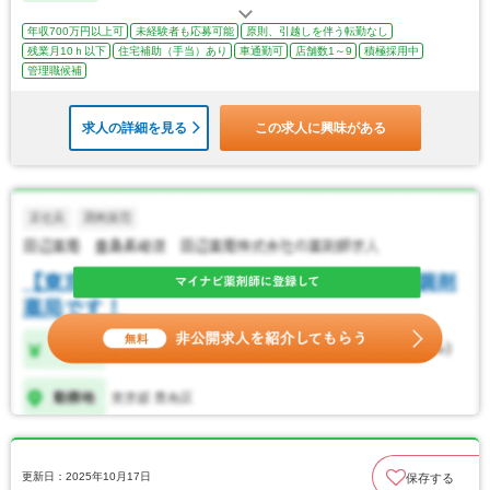
年収700万円以上可
未経験者も応募可能
原則、引越しを伴う転勤なし
残業月10ｈ以下
住宅補助（手当）あり
車通勤可
店舗数1～9
積極採用中
管理職候補
求人の詳細を見る
この求人に興味がある
更新日：2025年10月17日
保存する