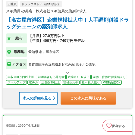
正社員
ドラッグストア（調剤併設）
スギ薬局 砂美店 株式会社スギ薬局の薬剤師求人
【名古屋市港区】企業規模拡大中！大手調剤併設ドラ
ッグチェーンの薬剤師求人
【月収】27.0万円以上
給与
【年収】400万円～740万円モデル
勤務地
愛知県 名古屋市港区
アクセス
名古屋臨海高速鉄道あおなみ線 荒子川公園駅
年収700万円以上可
未経験者も応募可能
残業月10ｈ以下
産休・育休取得実績有り
スキルアップ
駅チカ
店舗数30以上
積極採用中
夏～秋入職可
WEB面接OK
求人の詳細を見る
この求人に興味がある
更新日：2026年6月18日
保存する