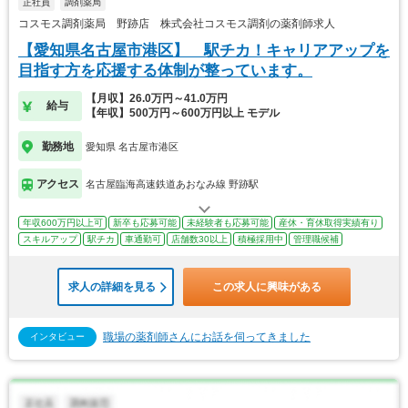
正社員
調剤薬局
コスモス調剤薬局 野跡店 株式会社コスモス調剤の薬剤師求人
【愛知県名古屋市港区】 駅チカ！キャリアアップを
目指す方を応援する体制が整っています。
【月収】26.0万円～41.0万円
給与
【年収】500万円～600万円以上 モデル
勤務地
愛知県 名古屋市港区
アクセス
名古屋臨海高速鉄道あおなみ線 野跡駅
年収600万円以上可
新卒も応募可能
未経験者も応募可能
産休・育休取得実績有り
スキルアップ
駅チカ
車通勤可
店舗数30以上
積極採用中
管理職候補
求人の詳細を見る
この求人に興味がある
職場の薬剤師さんにお話を伺ってきました
インタビュー