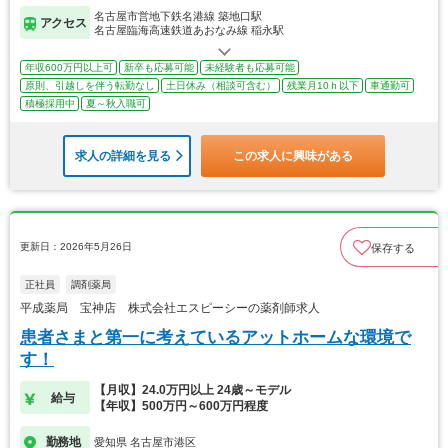
名古屋市営地下鉄名港線 築地口駅
アクセス
名古屋臨海高速鉄道あおなみ線 稲永駅
年収600万円以上可
新卒も応募可能
未経験者も応募可能
原則、引越しを伴う転勤なし
土日休み（相談可含む）
残業月10ｈ以下
車通勤可
積極採用中
夏～秋入職可
求人の詳細を見る
この求人に興味がある
更新日：2026年5月26日
保存する
正社員
調剤薬局
平成薬局 宝神店 株式会社エスピーシーの薬剤師求人
患者さまと第一に考えているアットホームな環境で
す！
【月収】24.0万円以上 24歳～モデル
給与
【年収】500万円～600万円程度
勤務地
愛知県 名古屋市港区