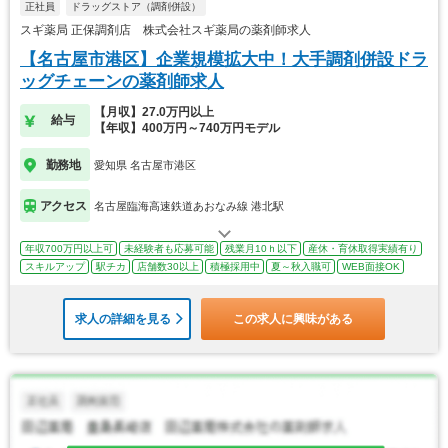
正社員
ドラッグストア（調剤併設）
スギ薬局 正保調剤店 株式会社スギ薬局の薬剤師求人
【名古屋市港区】企業規模拡大中！大手調剤併設ドラ
ッグチェーンの薬剤師求人
【月収】27.0万円以上
給与
【年収】400万円～740万円モデル
勤務地
愛知県 名古屋市港区
アクセス
名古屋臨海高速鉄道あおなみ線 港北駅
年収700万円以上可
未経験者も応募可能
残業月10ｈ以下
産休・育休取得実績有り
スキルアップ
駅チカ
店舗数30以上
積極採用中
夏～秋入職可
WEB面接OK
求人の詳細を見る
この求人に興味がある