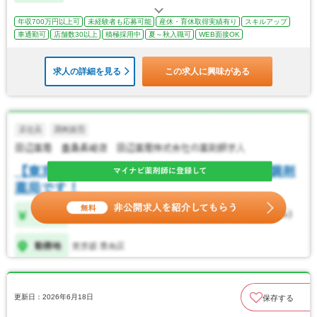
年収700万円以上可
未経験者も応募可能
産休・育休取得実績有り
スキルアップ
車通勤可
店舗数30以上
積極採用中
夏～秋入職可
WEB面接OK
求人の詳細を見る
この求人に興味がある
更新日：2026年6月18日
保存する