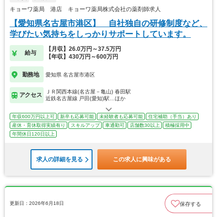
キョーワ薬局 港店 キョーワ薬局株式会社の薬剤師求人
【愛知県名古屋市港区】 自社独自の研修制度など、
学びたい気持ちをしっかりサポートしています。
【月収】26.0万円～37.5万円
給与
【年収】430万円～600万円
勤務地
愛知県 名古屋市港区
ＪＲ関西本線(名古屋－亀山) 春田駅
アクセス
近鉄名古屋線 戸田(愛知)駅…ほか
年収600万円以上可
新卒も応募可能
未経験者も応募可能
住宅補助（手当）あり
産休・育休取得実績有り
スキルアップ
車通勤可
店舗数30以上
積極採用中
年間休日120日以上
求人の詳細を見る
この求人に興味がある
更新日：2026年6月18日
保存する