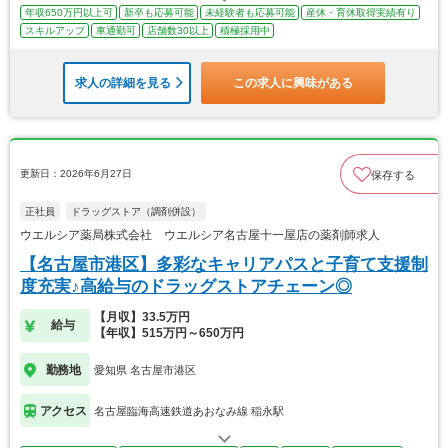
年収650万円以上可
新卒も応募可能
未経験者も応募可能
産休・育休取得実績有り
スキルアップ
車通勤可
店舗数30以上
積極採用中
求人の詳細を見る
この求人に興味がある
更新日：2026年6月27日
保存する
正社員
ドラッグストア（調剤併設）
ウエルシア薬局株式会社 ウエルシア名古屋十一屋店の薬剤師求人
【名古屋市港区】多彩なキャリアパスと子育て支援制
度充実♪高給与のドラッグストアチェーン◎
【月収】33.5万円
給与
【年収】515万円～650万円
勤務地
愛知県 名古屋市港区
アクセス
名古屋臨海高速鉄道あおなみ線 稲永駅