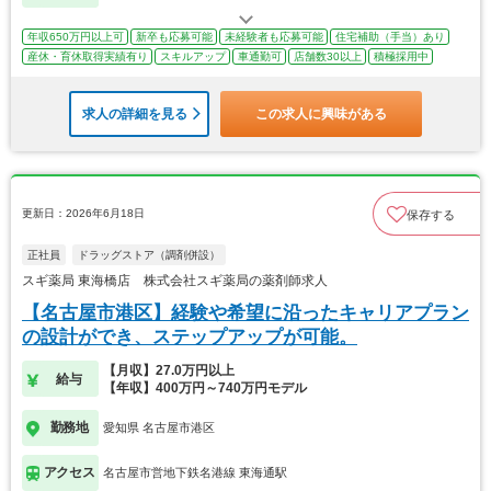
年収650万円以上可
新卒も応募可能
未経験者も応募可能
住宅補助（手当）あり
産休・育休取得実績有り
スキルアップ
車通勤可
店舗数30以上
積極採用中
求人の詳細を見る
この求人に興味がある
更新日：2026年6月18日
保存する
正社員
ドラッグストア（調剤併設）
スギ薬局 東海橋店 株式会社スギ薬局の薬剤師求人
【名古屋市港区】経験や希望に沿ったキャリアプラン
の設計ができ、ステップアップが可能。
【月収】27.0万円以上
給与
【年収】400万円～740万円モデル
勤務地
愛知県 名古屋市港区
アクセス
名古屋市営地下鉄名港線 東海通駅