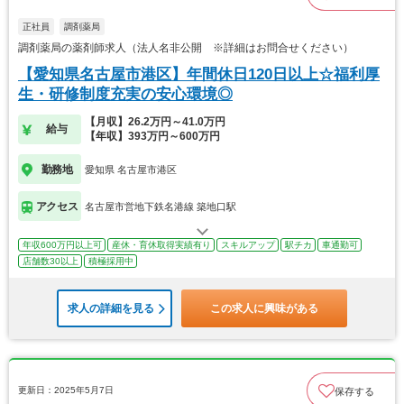
正社員
調剤薬局
調剤薬局の薬剤師求人（法人名非公開 ※詳細はお問合せください）
【愛知県名古屋市港区】年間休日120日以上☆福利厚
生・研修制度充実の安心環境◎
【月収】26.2万円～41.0万円
給与
【年収】393万円～600万円
勤務地
愛知県 名古屋市港区
アクセス
名古屋市営地下鉄名港線 築地口駅
年収600万円以上可
産休・育休取得実績有り
スキルアップ
駅チカ
車通勤可
店舗数30以上
積極採用中
求人の詳細を見る
この求人に興味がある
更新日：2025年5月7日
保存する