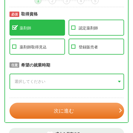
1
2
3
4
5
取得資格
必須
必須
薬剤師
認定薬剤師
薬剤師取得見込
登録販売者
取得予定年
希望の就業時期
必須
任意
年 3月
次に進む