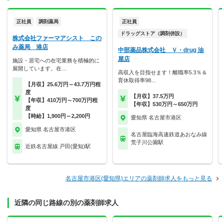
正社員
調剤薬局
正社員
ドラッグストア（調剤併設）
株式会社ファーマアシスト この
み薬局 港店
中部薬品株式会社 Ｖ・drug 油
屋店
施設・居宅への在宅業務を積極的に
展開しています。在…
高収入を目指せます！離職率5.3％＆
育休取得率98…
【月収】25.6万円～43.7万円程
度
【月収】37.5万円
【年収】410万円～700万円程
【年収】530万円～650万円
度
【時給】1,900円～2,200円
愛知県 名古屋市港区
愛知県 名古屋市港区
名古屋臨海高速鉄道あおなみ線
荒子川公園駅
近鉄名古屋線 戸田(愛知)駅
名古屋市港区(愛知県)エリアの薬剤師求人をもっと見る
近隣の同じ路線の別の薬剤師求人