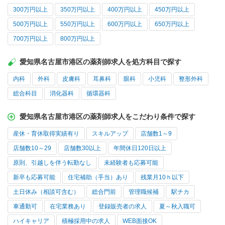
300万円以上
350万円以上
400万円以上
450万円以上
500万円以上
550万円以上
600万円以上
650万円以上
700万円以上
800万円以上
愛知県名古屋市港区の薬剤師求人を処方科目で探す
内科
外科
皮膚科
耳鼻科
眼科
小児科
整形外科
総合科目
消化器科
循環器科
愛知県名古屋市港区の薬剤師求人をこだわり条件で探す
産休・育休取得実績有り
スキルアップ
店舗数1～9
店舗数10～29
店舗数30以上
年間休日120日以上
原則、引越しを伴う転勤なし
未経験者も応募可能
新卒も応募可能
住宅補助（手当）あり
残業月10ｈ以下
土日休み（相談可含む）
総合門前
管理職候補
駅チカ
車通勤可
在宅業務あり
登録販売者の求人
夏～秋入職可
ハイキャリア
積極採用中の求人
WEB面接OK