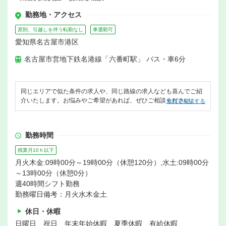
勤務地・アクセス
原則、引越しを伴う転勤なし
車通勤可
愛知県名古屋市港区
名古屋市営地下鉄名港線「六番町駅」 バス・車6分
同じエリアで似た条件の求人や、同じ路線の求人なども喜んでご紹
介いたします。お悩みやご希望があれば、ぜひご相談ください。
無料で相談する
勤務時間
残業月10ｈ以下
月火木金:09時00分～19時00分（休憩120分）,水土:09時00分
～13時00分（休憩0分）
週40時間シフト勤務
勤務曜日備考：月火水木金土
休日・休暇
日曜日 祝日 年末年始休暇 夏季休暇 有給休暇