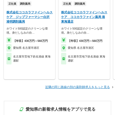
正社員
調剤薬局
正社員
調剤薬局
株式会社ココカラファインヘルス
株式会社ココカラファインヘルス
ケア ジップファーマシー白沢
ケア ココカラファイン薬局 港
港明調剤薬局
東海通店
ホワイト500認定のクリーンな環
ホワイト500認定のクリーンな環
境。身だしなみの自…
境。身だしなみの自…
【年収】430万円～560万円
【年収】430万円～560万円
愛知県 名古屋市港区
愛知県 名古屋市港区
名古屋市営地下鉄名港線 東海
名古屋市営地下鉄名港線 東海
通駅
通駅
近隣の同じ路線の別の薬剤師求人をもっと見る
愛知県の新着求人情報をアプリで見る