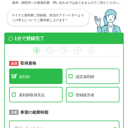
薬局・病院等への直接応募・問い合わせではありませんのでご安心ください。
マイナビ薬剤師ご登録後、担当のアドバイザーより
この求人についてご案内差し上げます！
1分で登録完了
1
2
3
4
5
取得資格
必須
必須
薬剤師
認定薬剤師
薬剤師取得見込
登録販売者
取得予定年
希望の就業時期
必須
任意