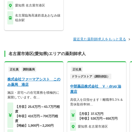
愛知県 名古屋市港区
名古屋臨海高速鉄道あおなみ線
稲永駅
最近見た薬剤師求人をもっと見る
名古屋市港区(愛知県)エリアの薬剤師求人
正社員
調剤薬局
正社員
ドラッグストア（調剤併設）
株式会社ファーマアシスト この
み薬局 港店
中部薬品株式会社 Ｖ・drug 油
屋店
施設・居宅への在宅業務を積極的に
展開しています。在…
高収入を目指せます！離職率5.3％＆
育休取得率98…
【月収】25.6万円～43.7万円程
度
【月収】37.5万円
【年収】410万円～700万円程
【年収】530万円～650万円
度
【時給】1,900円～2,200円
愛知県 名古屋市港区