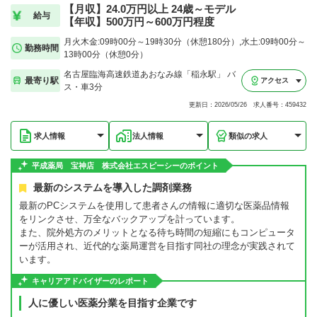
【月収】24.0万円以上 24歳～モデル
給与
【年収】500万円～600万円程度
月火木金:09時00分～19時30分（休憩180分）,水土:09時00分～
勤務時間
13時00分（休憩0分）
名古屋臨海高速鉄道あおなみ線「稲永駅」 バ
最寄り駅
アクセス
ス・車3分
更新日：2026/05/26 求人番号：459432
求人情報
法人情報
類似の求人
平成薬局 宝神店 株式会社エスピーシーのポイント
最新のシステムを導入した調剤業務
最新のPCシステムを使用して患者さんの情報に適切な医薬品情報
をリンクさせ、万全なバックアップを計っています。
また、院外処方のメリットとなる待ち時間の短縮にもコンピュータ
ーが活用され、近代的な薬局運営を目指す同社の理念が実践されて
います。
キャリアアドバイザーのレポート
人に優しい医薬分業を目指す企業です