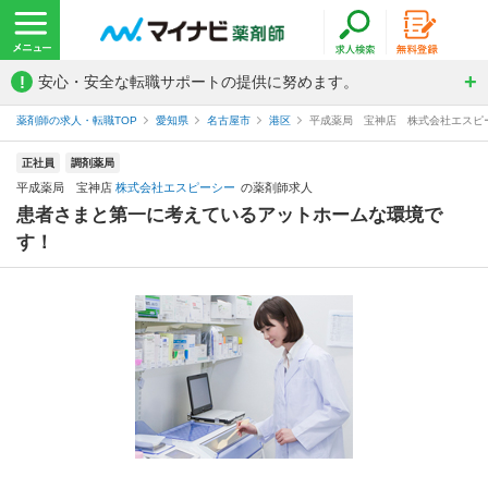
!
安心・安全な転職サポートの提供に努めます。
薬剤師の求人・転職TOP
愛知県
名古屋市
港区
平成薬局 宝神店 株式会社エスピ
正社員
調剤薬局
平成薬局 宝神店
株式会社エスピーシー
の薬剤師求人
患者さまと第一に考えているアットホームな環境で
す！