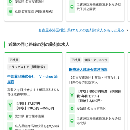
愛知県 名古屋市港区
名古屋臨海高速鉄道あおなみ線
荒子川公園駅
近鉄名古屋線 戸田(愛知)駅
名古屋市港区(愛知県)エリアの薬剤師求人をもっと見る
近隣の同じ路線の別の薬剤師求人
正社員
正社員
病院・クリニック
ドラッグストア（調剤併設）
医療法人純正会東洋病院
中部薬品株式会社 Ｖ・drug 油
【名古屋市港区】夜勤・当直なし！
屋店
日勤のみの病院求人…
高収入を目指せます！離職率5.3％＆
【年収】550万円程度 （病院経
育休取得率98…
験5年目モデル）
【時給】2,640円～
【月収】37.5万円
【年収】530万円～650万円
愛知県 名古屋市港区
愛知県 名古屋市港区
名古屋臨海高速鉄道あおなみ線
港北駅
名古屋臨海高速鉄道あおなみ線