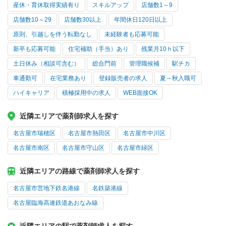
産休・育休取得実績有り
スキルアップ
店舗数1～9
店舗数10～29
店舗数30以上
年間休日120日以上
原則、引越しを伴う転勤なし
未経験者も応募可能
新卒も応募可能
住宅補助（手当）あり
残業月10ｈ以下
土日休み（相談可含む）
総合門前
管理職候補
駅チカ
車通勤可
在宅業務あり
登録販売者の求人
夏～秋入職可
ハイキャリア
積極採用中の求人
WEB面接OK
近隣エリアで薬剤師求人を探す
名古屋市瑞穂区
名古屋市熱田区
名古屋市中川区
名古屋市南区
名古屋市守山区
名古屋市緑区
近隣エリアの路線で薬剤師求人を探す
名古屋市営地下鉄名港線
名鉄築港線
名古屋臨海高速鉄道あおなみ線