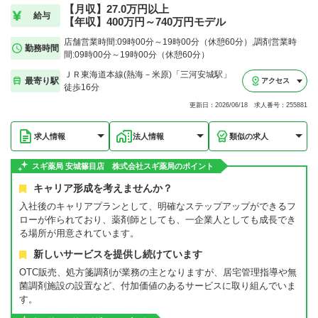
【月収】27.0万円以上
給与
【年収】400万円～740万円モデル
店舗営業時間:09時00分～19時00分（休憩60分）,調剤営業時
勤務時間
間:09時00分～19時00分（休憩60分）
ＪＲ東海道本線(熱海－米原)「三河安城駅」
最寄り駅
アクセス
徒歩16分
更新日：2026/06/18 求人番号：255881
求人情報
法人情報
類似の求人
スギ薬局 安城篠目店 株式会社スギ薬局のポイント
キャリア形成を考えませんか？
入社後のキャリアプランとして、明確なステップアップができるフ
ローが作られており、薬剤師としても、一企業人としても成長でき
る場所が用意されています。
新しいサービスを提供し続けています
OTC販売、処方箋調剤が業務の主となりますが、居宅管理指導や無
菌調剤施設の設置など、付加価値のあるサービスに取り組んでいま
す。