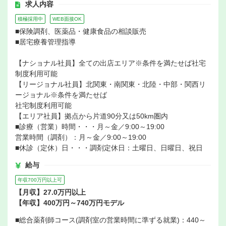
求人内容
積極採用中
WEB面接OK
■保険調剤、医薬品・健康食品の相談販売
■居宅療養管理指導
【ナショナル社員】全ての出店エリア※条件を満たせば社宅
制度利用可能
【リージョナル社員】北関東・南関東・北陸・中部・関西リ
ージョナル※条件を満たせば
社宅制度利用可能
【エリア社員】拠点から片道90分又は50km圏内
■診療（営業）時間・・・月～金／9:00～19:00
営業時間（調剤）：月～金／9:00～19:00
■休診（定休）日・・・調剤定休日：土曜日、日曜日、祝日
給与
年収700万円以上可
【月収】27.0万円以上
【年収】400万円～740万円モデル
■総合薬剤師コース(調剤室の営業時間に準ずる就業)：440～