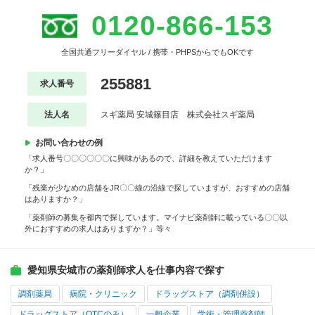
0120-866-153
全国共通フリーダイヤル / 携帯・PHPSからでもOKです
255881
求人番号
法人名
スギ薬局 安城篠目店 株式会社スギ薬局
お問い合わせの例
「求人番号〇〇〇〇〇〇に興味があるので、詳細を教えていただけます
か？」
「残業が少なめの店舗をJR〇〇線の沿線で探していますが、おすすめの店舗
はありますか？」
「薬剤師の募集を都内で探しています。マイナビ薬剤師に載っている〇〇以
外におすすめの求人はありますか？」等々
愛知県安城市の薬剤師求人を仕事内容で探す
調剤薬局
病院・クリニック
ドラッグストア（調剤併設）
ドラッグストア（OTCのみ）
一般企業
学術・管理薬剤師