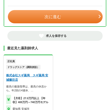
年 3月
次に進む
求人を保存する
最近見た薬剤師求人
正社員
ドラッグストア（調剤併設）
株式会社スギ薬局 スギ薬局 安
城篠目店
最高の服薬指導は、最高の休息か
ら。年2回の4連休、…
【月収】27.0万円以上 【年
収】400万円～740万円モデル
愛知県 安城市