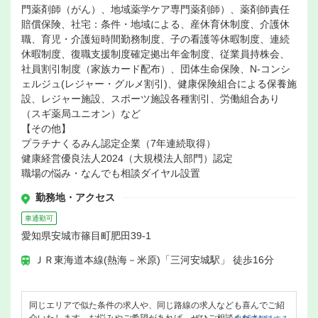
門薬剤師（がん）、地域薬学ケア専門薬剤師）、薬剤師責任
賠償保険、社宅：条件・地域による、産休育休制度、介護休
職、育児・介護短時間勤務制度、子の看護等休暇制度、連続
休暇制度、復職支援制度確定拠出年金制度、従業員持株会、
社員割引制度（家族カード配布）、団体生命保険、N-コンシ
ェルジュ(レジャー・グルメ割引)、健康保険組合による保養施
設、レジャー施設、スポーツ施設各種割引、労働組合あり
（スギ薬局ユニオン）など
【その他】
プラチナくるみん認定企業（7年連続取得）
健康経営優良法人2024（大規模法人部門）認定
職場の悩み・なんでも相談ダイヤル設置
勤務地・アクセス
車通勤可
愛知県安城市篠目町肥田39-1
ＪＲ東海道本線(熱海－米原)「三河安城駅」 徒歩16分
同じエリアで似た条件の求人や、同じ路線の求人なども喜んでご紹