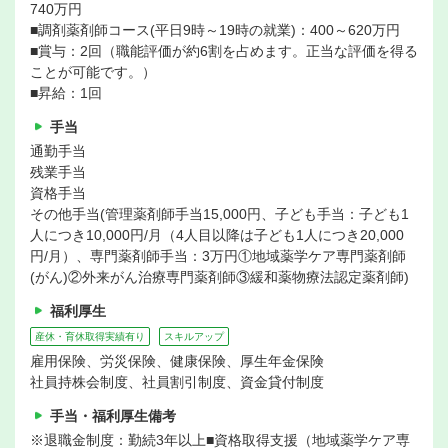
740万円
■調剤薬剤師コース(平日9時～19時の就業)：400～620万円
■賞与：2回（職能評価が約6割を占めます。正当な評価を得る
ことが可能です。）
■昇給：1回
手当
通勤手当
残業手当
資格手当
その他手当(管理薬剤師手当15,000円、子ども手当：子ども1
人につき10,000円/月（4人目以降は子ども1人につき20,000
円/月）、専門薬剤師手当：3万円①地域薬学ケア専門薬剤師
(がん)②外来がん治療専門薬剤師③緩和薬物療法認定薬剤師)
福利厚生
産休・育休取得実績有り
スキルアップ
雇用保険、労災保険、健康保険、厚生年金保険
社員持株会制度、社員割引制度、資金貸付制度
手当・福利厚生備考
※退職金制度：勤続3年以上■資格取得支援（地域薬学ケア専