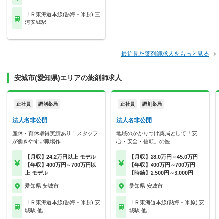
ＪＲ東海道本線(熱海－米原) 三
河安城駅
最近見た薬剤師求人をもっと見る
安城市(愛知県)エリアの薬剤師求人
正社員
調剤薬局
正社員
調剤薬局
法人名非公開
法人名非公開
産休・育休取得実績あり！スタッフ
地域のかかりつけ薬局として「安
が働きやすい職場作…
心・安全・信頼」の医…
【月収】24.2万円以上 モデル
【月収】28.0万円～45.0万円
【年収】400万円～700万円以
【年収】400万円～700万円
上 モデル
【時給】2,500円～3,000円
愛知県 安城市
愛知県 安城市
ＪＲ東海道本線(熱海－米原) 安
ＪＲ東海道本線(熱海－米原) 安
城駅 他
城駅 他