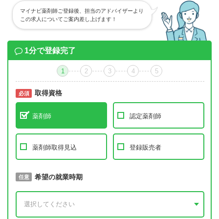
マイナビ薬剤師ご登録後、担当のアドバイザーより
この求人についてご案内差し上げます！
1分で登録完了
1
2
3
4
5
取得資格
必須
必須
薬剤師
認定薬剤師
薬剤師取得見込
登録販売者
取得予定年
希望の就業時期
必須
任意