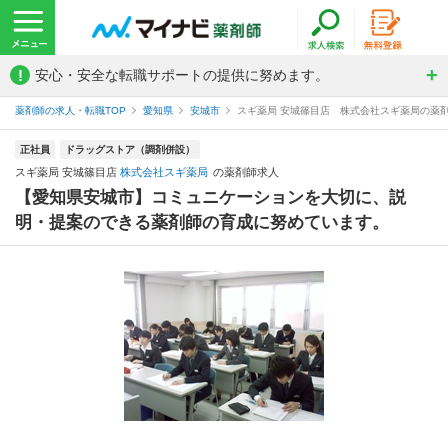
!
安心・安全な転職サポートの提供に努めます。
薬剤師の求人・転職TOP
愛知県
安城市
スギ薬局 安城篠目店 株式会社スギ薬局の薬
正社員
ドラッグストア（調剤併設）
スギ薬局 安城篠目店
株式会社スギ薬局
の薬剤師求人
【愛知県安城市】コミュニケーションを大切に、説
明・提案のできる薬剤師の育成に努めています。