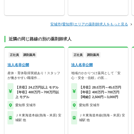
安城市(愛知県)エリアの薬剤師求人をもっと見る
近隣の同じ路線の別の薬剤師求人
正社員
調剤薬局
正社員
調剤薬局
法人名非公開
法人名非公開
産休・育休取得実績あり！スタッフ
地域のかかりつけ薬局として「安
が働きやすい職場作…
心・安全・信頼」の医…
【月収】24.2万円以上 モデル
【月収】28.0万円～45.0万円
【年収】400万円～700万円以
【年収】400万円～700万円
上 モデル
【時給】2,500円～3,000円
愛知県 安城市
愛知県 安城市
ＪＲ東海道本線(熱海－米原) 安
ＪＲ東海道本線(熱海－米原) 安
城駅 他
城駅 他