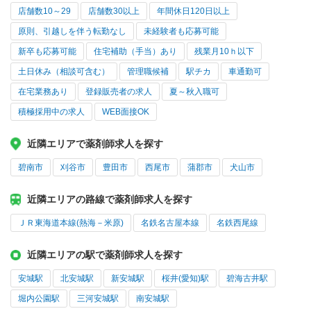
店舗数10～29
店舗数30以上
年間休日120日以上
原則、引越しを伴う転勤なし
未経験者も応募可能
新卒も応募可能
住宅補助（手当）あり
残業月10ｈ以下
土日休み（相談可含む）
管理職候補
駅チカ
車通勤可
在宅業務あり
登録販売者の求人
夏～秋入職可
積極採用中の求人
WEB面接OK
近隣エリアで薬剤師求人を探す
碧南市
刈谷市
豊田市
西尾市
蒲郡市
犬山市
近隣エリアの路線で薬剤師求人を探す
ＪＲ東海道本線(熱海－米原)
名鉄名古屋本線
名鉄西尾線
近隣エリアの駅で薬剤師求人を探す
安城駅
北安城駅
新安城駅
桜井(愛知)駅
碧海古井駅
堀内公園駅
三河安城駅
南安城駅