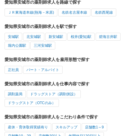
愛知県安城市の薬剤師求人を路線で探す
ＪＲ東海道本線(熱海－米原)
名鉄名古屋本線
名鉄西尾線
愛知県安城市の薬剤師求人を駅で探す
安城駅
北安城駅
新安城駅
桜井(愛知)駅
碧海古井駅
堀内公園駅
三河安城駅
愛知県安城市の薬剤師求人を雇用形態で探す
正社員
パート・アルバイト
愛知県安城市の薬剤師求人を仕事内容で探す
調剤薬局
ドラッグストア（調剤併設）
ドラッグストア（OTCのみ）
愛知県安城市の薬剤師求人をこだわり条件で探す
産休・育休取得実績有り
スキルアップ
店舗数1～9
店舗数10～29
店舗数30以上
年間休日120日以上