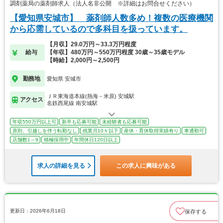
調剤薬局の薬剤師求人（法人名非公開 ※詳細はお問合せください）
【愛知県安城市】 薬剤師人数多め！複数の医療機関
から応需しているので多科目を扱っています。
【月収】29.0万円～33.3万円程度
給与
【年収】480万円～550万円程度 30歳～35歳モデル
【時給】2,000円～2,500円
勤務地
愛知県 安城市
ＪＲ東海道本線(熱海－米原) 安城駅
アクセス
名鉄西尾線 南安城駅
年収550万円以上可
新卒も応募可能
未経験者も応募可能
原則、引越しを伴う転勤なし
残業月10ｈ以下
産休・育休取得実績有り
車通勤可
店舗数1～9
積極採用中
年間休日120日以上
求人の詳細を見る
この求人に興味がある
更新日：2026年6月18日
保存する