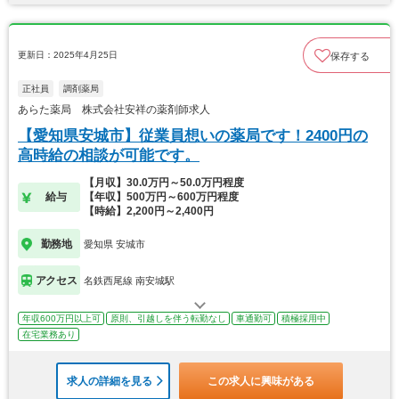
更新日：2025年4月25日
保存する
正社員
調剤薬局
あらた薬局 株式会社安祥の薬剤師求人
【愛知県安城市】従業員想いの薬局です！2400円の
高時給の相談が可能です。
【月収】30.0万円～50.0万円程度
給与
【年収】500万円～600万円程度
【時給】2,200円～2,400円
勤務地
愛知県 安城市
アクセス
名鉄西尾線 南安城駅
年収600万円以上可
原則、引越しを伴う転勤なし
車通勤可
積極採用中
在宅業務あり
求人の詳細を見る
この求人に興味がある