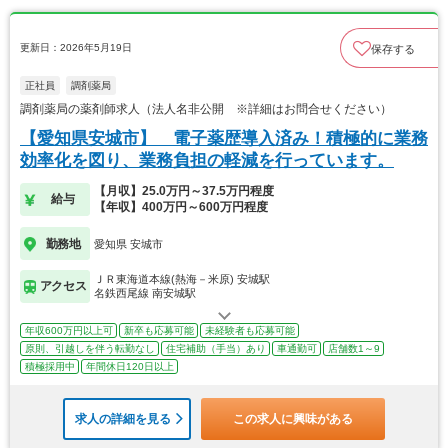
更新日：2026年5月19日
保存する
正社員
調剤薬局
調剤薬局の薬剤師求人（法人名非公開 ※詳細はお問合せください）
【愛知県安城市】 電子薬歴導入済み！積極的に業務
効率化を図り、業務負担の軽減を行っています。
【月収】25.0万円～37.5万円程度
給与
【年収】400万円～600万円程度
勤務地
愛知県 安城市
ＪＲ東海道本線(熱海－米原) 安城駅
アクセス
名鉄西尾線 南安城駅
年収600万円以上可
新卒も応募可能
未経験者も応募可能
原則、引越しを伴う転勤なし
住宅補助（手当）あり
車通勤可
店舗数1～9
積極採用中
年間休日120日以上
求人の詳細を見る
この求人に興味がある