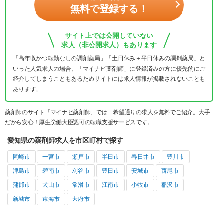
無料で登録する！
サイト上では公開していない
求人（非公開求人）もあります
「高年収かつ転勤なしの調剤薬局」「土日休み＋平日休みの調剤薬局」と
いった人気求人の場合、「マイナビ薬剤師」に登録済みの方に優先的にご
紹介してしまうこともあるためサイトには求人情報が掲載されないことも
あります。
薬剤師のサイト「マイナビ薬剤師」では、希望通りの求人を無料でご紹介。大手
だから安心！厚生労働大臣認可の転職支援サービスです。
愛知県の薬剤師求人を市区町村で探す
岡崎市
一宮市
瀬戸市
半田市
春日井市
豊川市
津島市
碧南市
刈谷市
豊田市
安城市
西尾市
蒲郡市
犬山市
常滑市
江南市
小牧市
稲沢市
新城市
東海市
大府市