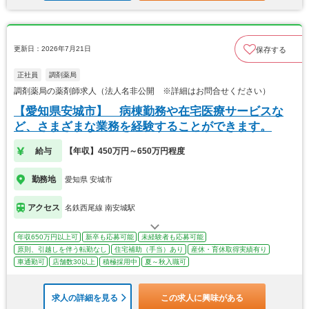
更新日：2026年7月21日
保存する
正社員
調剤薬局
調剤薬局の薬剤師求人（法人名非公開 ※詳細はお問合せください）
【愛知県安城市】 病棟勤務や在宅医療サービスな
ど、さまざまな業務を経験することができます。
給与
【年収】450万円～650万円程度
勤務地
愛知県 安城市
アクセス
名鉄西尾線 南安城駅
年収650万円以上可
新卒も応募可能
未経験者も応募可能
原則、引越しを伴う転勤なし
住宅補助（手当）あり
産休・育休取得実績有り
車通勤可
店舗数30以上
積極採用中
夏～秋入職可
求人の詳細を見る
この求人に興味がある