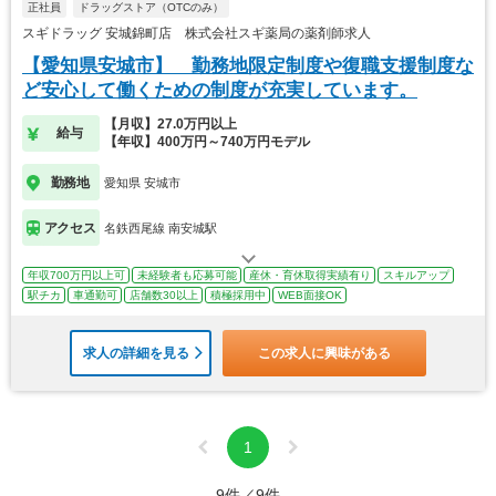
正社員
ドラッグストア（OTCのみ）
スギドラッグ 安城錦町店 株式会社スギ薬局の薬剤師求人
【愛知県安城市】 勤務地限定制度や復職支援制度な
ど安心して働くための制度が充実しています。
【月収】27.0万円以上
給与
【年収】400万円～740万円モデル
勤務地
愛知県 安城市
アクセス
名鉄西尾線 南安城駅
年収700万円以上可
未経験者も応募可能
産休・育休取得実績有り
スキルアップ
駅チカ
車通勤可
店舗数30以上
積極採用中
WEB面接OK
求人の詳細を見る
この求人に興味がある
1
9件／9件