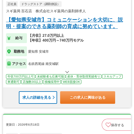
正社員
ドラッグストア（調剤併設）
スギ薬局 百石店 株式会社スギ薬局の薬剤師求人
【愛知県安城市】コミュニケーションを大切に、説
明・提案のできる薬剤師の育成に努めています。
【月収】27.0万円以上
給与
【年収】400万円～740万円モデル
勤務地
愛知県 安城市
アクセス
名鉄西尾線 南安城駅
年収700万円以上可
未経験者も応募可能
産休・育休取得実績有り
スキルアップ
車通勤可
店舗数30以上
積極採用中
WEB面接OK
求人の詳細を見る
この求人に興味がある
更新日：2026年6月18日
保存する