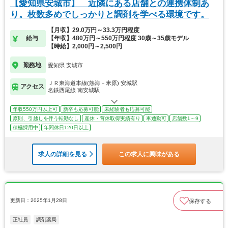
【愛知県安城市】 近隣にある店舗との連携体制あ
り。枚数多めでしっかりと調剤を学べる環境です。
【月収】29.0万円～33.3万円程度
給与
【年収】480万円～550万円程度 30歳～35歳モデル
【時給】2,000円～2,500円
勤務地
愛知県 安城市
ＪＲ東海道本線(熱海－米原) 安城駅
アクセス
名鉄西尾線 南安城駅
年収550万円以上可
新卒も応募可能
未経験者も応募可能
原則、引越しを伴う転勤なし
産休・育休取得実績有り
車通勤可
店舗数1～9
積極採用中
年間休日120日以上
求人の詳細を見る
この求人に興味がある
更新日：2025年1月28日
保存する
正社員
調剤薬局