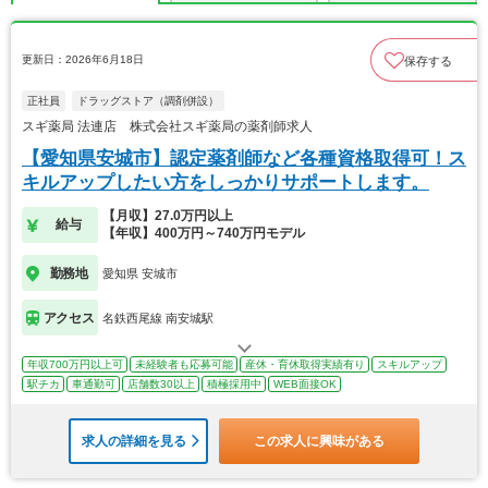
更新日：2026年6月18日
保存する
正社員
ドラッグストア（調剤併設）
スギ薬局 法連店 株式会社スギ薬局の薬剤師求人
【愛知県安城市】認定薬剤師など各種資格取得可！ス
キルアップしたい方をしっかりサポートします。
【月収】27.0万円以上
給与
【年収】400万円～740万円モデル
勤務地
愛知県 安城市
アクセス
名鉄西尾線 南安城駅
年収700万円以上可
未経験者も応募可能
産休・育休取得実績有り
スキルアップ
駅チカ
車通勤可
店舗数30以上
積極採用中
WEB面接OK
求人の詳細を見る
この求人に興味がある