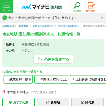
!
安心・安全な転職サポートの提供に努めます。
薬剤師の求人・転職TOP
愛知県の薬剤師求人
安城市の薬剤師求人
南安城駅の薬剤師求
南安城駅(愛知県)の薬剤師求人・転職情報一覧
勤務地
南安城駅(名鉄西尾線)
その他
指定なし
条件を変更する
人気のこだわり条件を追加する
残業月10ｈ以下
年間休日120日以上
土日休み（相談可含
9
件の薬剤師求人
※ 非公開求人を除く
おすすめ順
新着順
給与順