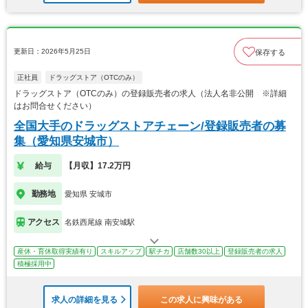
更新日：2026年5月25日
保存する
正社員
ドラッグストア（OTCのみ）
ドラッグストア（OTCのみ）の登録販売者の求人（法人名非公開 ※詳細
はお問合せください）
全国大手のドラッグストアチェーン/登録販売者の募
集（愛知県安城市）
給与
【月収】17.2万円
勤務地
愛知県 安城市
アクセス
名鉄西尾線 南安城駅
産休・育休取得実績有り
スキルアップ
駅チカ
店舗数30以上
登録販売者の求人
積極採用中
求人の詳細を見る
この求人に興味がある