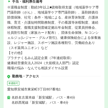
手当・福利厚生備考
※退職金制度：勤続3年以上■資格取得支援（地域薬学ケア専
門薬剤師（がん）、地域薬学ケア専門薬剤師）、薬剤師責任
賠償保険、社宅：条件・地域による、産休育休制度、介護休
職、育児・介護短時間勤務制度、子の看護等休暇制度、連続
休暇制度、復職支援制度確定拠出年金制度、従業員持株会、
社員割引制度（家族カード配布）、団体生命保険、N-コンシ
ェルジュ(レジャー・グルメ割引)、健康保険組合による保養施
設、レジャー施設、スポーツ施設各種割引、労働組合あり
（スギ薬局ユニオン）など
【その他】
プラチナくるみん認定企業（7年連続取得）
健康経営優良法人2024（大規模法人部門）認定
職場の悩み・なんでも相談ダイヤル設置
勤務地・アクセス
車通勤可
愛知県安城市東栄町3丁目807番地1
名鉄名古屋本線「新安城駅」 バス・車4分
名鉄西尾線「新安城駅」 バス・車4分