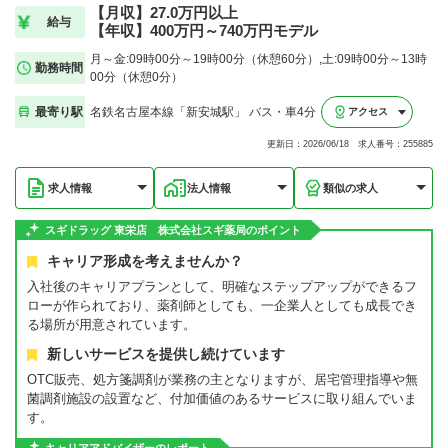
【月収】27.0万円以上
給与
【年収】400万円～740万円モデル
月～金:09時00分～19時00分（休憩60分）,土:09時00分～13時
勤務時間
00分（休憩0分）
最寄り駅
名鉄名古屋本線「新安城駅」 バス・車4分
アクセス
更新日：2026/06/18 求人番号：255885
求人情報
法人情報
類似の求人
スギドラッグ 東栄店 株式会社スギ薬局のポイント
キャリア形成を考えませんか？
入社後のキャリアプランとして、明確なステップアップができるフ
ローが作られており、薬剤師としても、一企業人としても成長でき
る場所が用意されています。
新しいサービスを提供し続けています
OTC販売、処方箋調剤が業務の主となりますが、居宅管理指導や無
菌調剤施設の設置など、付加価値のあるサービスに取り組んでいま
す。