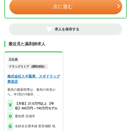
次に進む
求人を保存する
最近見た薬剤師求人
正社員
ドラッグストア（調剤併設）
株式会社スギ薬局 スギドラッグ
東栄店
最高の服薬指導は、最高の休息か
ら。年2回の4連休、…
【月収】27.0万円以上 【年
収】400万円～740万円モデル
愛知県 安城市
名鉄名古屋本線 新安城駅 他