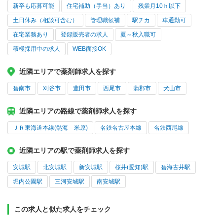
新卒も応募可能
住宅補助（手当）あり
残業月10ｈ以下
土日休み（相談可含む）
管理職候補
駅チカ
車通勤可
在宅業務あり
登録販売者の求人
夏～秋入職可
積極採用中の求人
WEB面接OK
近隣エリアで薬剤師求人を探す
碧南市
刈谷市
豊田市
西尾市
蒲郡市
犬山市
近隣エリアの路線で薬剤師求人を探す
ＪＲ東海道本線(熱海－米原)
名鉄名古屋本線
名鉄西尾線
近隣エリアの駅で薬剤師求人を探す
安城駅
北安城駅
新安城駅
桜井(愛知)駅
碧海古井駅
堀内公園駅
三河安城駅
南安城駅
この求人と似た求人をチェック