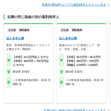
安城市(愛知県)エリアの薬剤師求人をもっと見る
近隣の同じ路線の別の薬剤師求人
正社員
調剤薬局
正社員
調剤薬局
法人名非公開
法人名非公開
産休・育休取得実績あり！スタッフ
地域のかかりつけ薬局として「安
が働きやすい職場作…
心・安全・信頼」の医…
【月収】24.2万円以上 モデル
【月収】28.0万円～45.0万円
【年収】400万円～700万円以
【年収】400万円～700万円
上 モデル
【時給】2,500円～3,000円
愛知県 安城市
愛知県 安城市
ＪＲ東海道本線(熱海－米原) 安
ＪＲ東海道本線(熱海－米原) 安
城駅 他
城駅 他
近隣の同じ路線の別の薬剤師求人をもっと見る