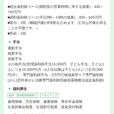
■総合薬剤師コース(調剤室の営業時間に準ずる就業)：440～
740万円
■調剤薬剤師コース(平日9時～19時の就業)：400～620万円
■賞与：2回（職能評価が約6割を占めます。正当な評価を得る
ことが可能です。）
■昇給：1回
手当
通勤手当
残業手当
資格手当
その他手当(管理薬剤師手当15,000円、子ども手当：子ども1
人につき10,000円/月（4人目以降は子ども1人につき20,000
円/月）、専門薬剤師手当：3万円①地域薬学ケア専門薬剤師
(がん)②外来がん治療専門薬剤師③緩和薬物療法認定薬剤師)
福利厚生
産休・育休取得実績有り
スキルアップ
雇用保険、労災保険、健康保険、厚生年金保険
社員持株会制度、社員割引制度、資金貸付制度