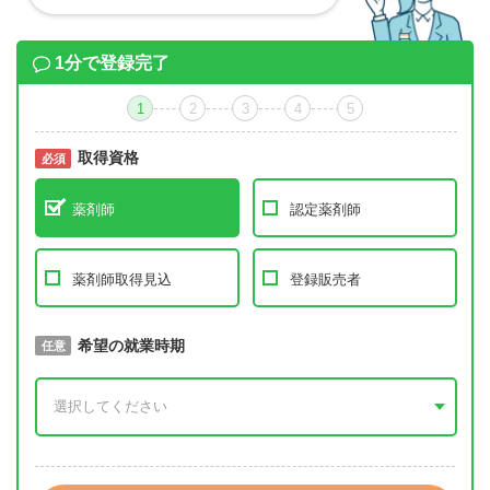
1分で登録完了
1
2
3
4
5
取得資格
必須
必須
薬剤師
認定薬剤師
薬剤師取得見込
登録販売者
取得予定年
希望の就業時期
必須
任意
年 3月