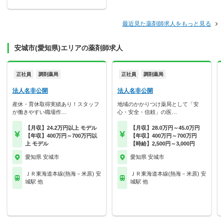
最近見た薬剤師求人をもっと見る
安城市(愛知県)エリアの薬剤師求人
正社員
調剤薬局
正社員
調剤薬局
法人名非公開
法人名非公開
産休・育休取得実績あり！スタッフ
地域のかかりつけ薬局として「安
が働きやすい職場作…
心・安全・信頼」の医…
【月収】24.2万円以上 モデル
【月収】28.0万円～45.0万円
【年収】400万円～700万円以
【年収】400万円～700万円
上 モデル
【時給】2,500円～3,000円
愛知県 安城市
愛知県 安城市
ＪＲ東海道本線(熱海－米原) 安
ＪＲ東海道本線(熱海－米原) 安
城駅 他
城駅 他