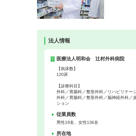
法人情報
医療法人明和会 辻村外科病院
【病床数】
120床
【診療科目】
外科／胃腸科／整形外科／リハビリテー
外科／胃腸科／整形外科／脳神経外科／
ション
従業員数
男性19名、女性136名
所在地