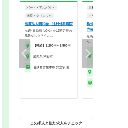
パート・アルバイト
正社員
病院・クリニック
ドラッグストア（調剤併設
医療法人明和会 辻村外科病院
株式会社スギ薬局 スギ薬
寺横店
≪週4日勤務もOK◎≫17時定時の
残業なし☆マイカ…
最高の服薬指導は、最高の休
ら。年2回の4連休、…
【時給】2,200円～2,500円
【月収】27.0万円以上
【年収】400万円～74
愛知県 刈谷市
モデル
名鉄名古屋本線 知立駅 他
愛知県 刈谷市
名鉄三河線 刈谷市駅
この求人と似た求人をチェック