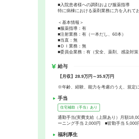
■入院患者様への調剤および服薬指導
特に病棟における薬剤業務に力を入れて
＜基本情報＞
■服薬指導：有
■注射業務：有（一本だし、60本）
■当直：無
■ＤＩ業務：無
■委員会業務：有（安全、薬剤、感染対策
給与
【月収】28.9万円～35.9万円
※年齢、経験、能力を考慮のうえ、規定
手当
住宅補助（手当）あり
通勤手当(実費支給（上限あり）月額18,000
ーニング手当 2,000円 ■皆勤手当 5,000
福利厚生