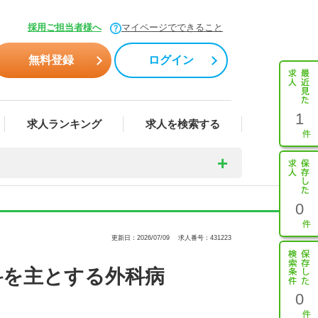
採用ご担当者様へ
マイページでできること
無料登録
ログイン
1
求人ランキング
求人を検索する
0
更新日：2026/07/09
求人番号：431223
科を主とする外科病
0