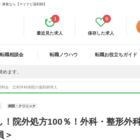
職・募集なら【マイナビ薬剤師】
1
0
最近見た求人
保存した求人
転職相談会
転職ノウハウ
転職お役立ちガイド
努めます。
明和会 辻村外科病院の薬剤師求人
員
病院・クリニック
し！院外処方100％！外科・整形外
員＞