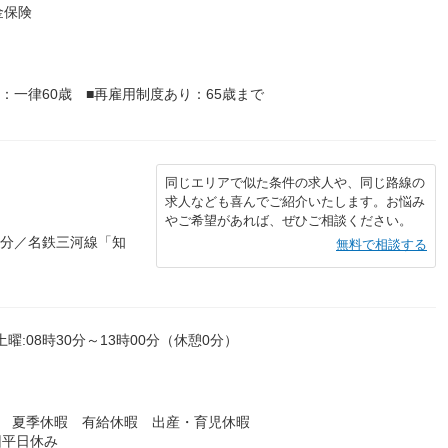
金保険
：一律60歳 ■再雇用制度あり：65歳まで
同じエリアで似た条件の求人や、同じ路線の
求人なども喜んでご紹介いたします。お悩み
やご希望があれば、ぜひご相談ください。
0分／名鉄三河線「知
無料で相談する
土曜:08時30分～13時00分（休憩0分）
暇 夏季休暇 有給休暇 出産・育児休暇
回平日休み