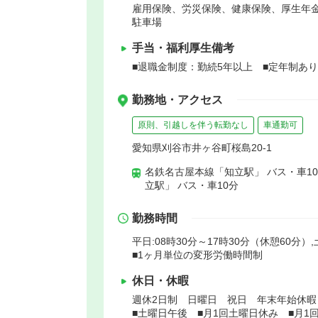
雇用保険、労災保険、健康保険、厚生年
駐車場
手当・福利厚生備考
■退職金制度：勤続5年以上 ■定年制あり
勤務地・アクセス
原則、引越しを伴う転勤なし
車通勤可
愛知県刈谷市井ヶ谷町桜島20-1
名鉄名古屋本線「知立駅」 バス・車1
立駅」 バス・車10分
勤務時間
平日:08時30分～17時30分（休憩60分）,
■1ヶ月単位の変形労働時間制
休日・休暇
週休2日制 日曜日 祝日 年末年始休
■土曜日午後 ■月1回土曜日休み ■月1