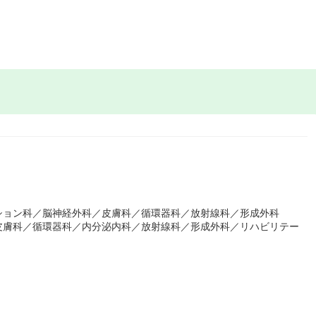
ション科／脳神経外科／皮膚科／循環器科／放射線科／形成外科
皮膚科／循環器科／内分泌内科／放射線科／形成外科／リハビリテー