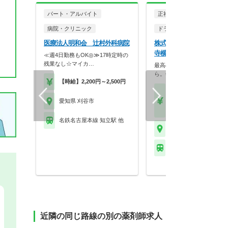
パート・アルバイト
正社員
病院・クリニック
ドラッグストア（調剤併設
医療法人明和会 辻村外科病院
株式会社スギ薬局 スギ薬
寺横店
≪週4日勤務もOK◎≫17時定時の
残業なし☆マイカ…
最高の服薬指導は、最高の休
ら。年2回の4連休、…
【時給】2,200円～2,500円
【月収】27.0万円以上
【年収】400万円～74
愛知県 刈谷市
モデル
名鉄名古屋本線 知立駅 他
愛知県 刈谷市
名鉄三河線 刈谷市駅
近隣の同じ路線の別の薬剤師求人