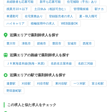
未経験者も応募可能
新卒も応募可能
住宅補助（手当）あり
残業月10ｈ以下
土日休み（相談可含む）
管理職候補
駅チカ
車通勤可
在宅業務あり
登録販売者の求人
夏～秋入職可
ハイキャリア
積極採用中の求人
WEB面接OK
近隣エリアで薬剤師求人を探す
豊川市
津島市
碧南市
豊田市
安城市
西尾市
近隣エリアの路線で薬剤師求人を探す
ＪＲ東海道本線(熱海－米原)
名鉄名古屋本線
名鉄三河線
近隣エリアの駅で薬剤師求人を探す
逢妻駅
刈谷駅
刈谷市駅
東刈谷駅
一ツ木駅
富士松駅
野田新町駅
この求人と似た求人をチェック