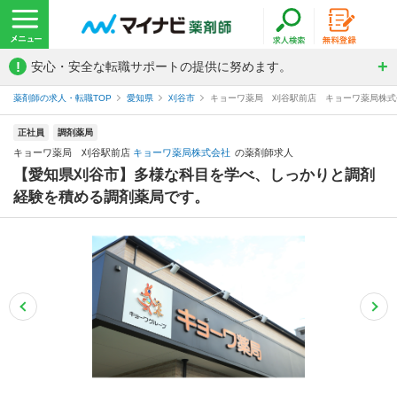
!
安心・安全な転職サポートの提供に努めます。
薬剤師の求人・転職TOP
愛知県
刈谷市
キョーワ薬局 刈谷駅前店 キョーワ薬局株式
正社員
調剤薬局
キョーワ薬局 刈谷駅前店
キョーワ薬局株式会社
の薬剤師求人
【愛知県刈谷市】多様な科目を学べ、しっかりと調剤
経験を積める調剤薬局です。