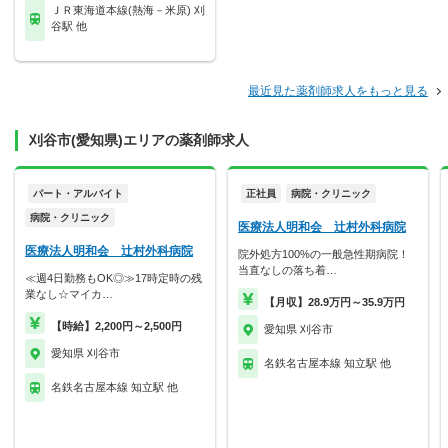
ＪＲ東海道本線(熱海－米原) 刈
谷駅 他
最近見た薬剤師求人をもっと見る
刈谷市(愛知県)エリアの薬剤師求人
パート・アルバイト
正社員
病院・クリニック
病院・クリニック
医療法人明和会 辻村外科病院
医療法人明和会 辻村外科病院
院外処方100%の一般急性期病院！
当直なしの落ち着…
≪週4日勤務もOK◎≫17時定時の残
業なし☆マイカ…
【月収】28.9万円～35.9万円
【時給】2,200円～2,500円
愛知県 刈谷市
愛知県 刈谷市
名鉄名古屋本線 知立駅 他
名鉄名古屋本線 知立駅 他