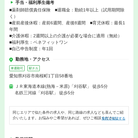
手当・福利厚生備考
■薬剤師賠償責任保険 ■退職金：勤続1年以上（試用期間除
く）
■産前産後休暇：産前6週間、産後8週間 ■育児休暇：最長1
年間
■介護休暇：2週間以上の介護が必要な場合に適用（無給）
■福利厚生：ベネフィットワン
■自己申告制度：年1回
勤務地・アクセス
車通勤可
駅チカ
愛知県刈谷市南桜町1丁目58番地
ＪＲ東海道本線(熱海－米原)「刈谷駅」 徒歩5分
名鉄三河線「刈谷駅」 徒歩5分
同じエリアで似た条件の求人や、同じ路線の求人なども喜んでご紹
介いたします。お悩みやご希望があれば、ぜひご相談ください。
無料で相談する