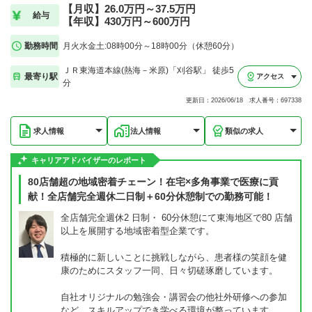
【月収】26.0万円～37.5万円
給与
【年収】430万円～600万円
勤務時間
月火水金土:08時00分～18時00分（休憩60分）
ＪＲ東海道本線(熱海－米原)「刈谷駅」 徒歩5
最寄り駅
アクセス
分
更新日：2026/06/18 求人番号：697338
求人情報
法人情報
類似の求人
キャリアアドバイザーのレポート
80店舗超の地域密着チェーン！在宅×多角事業で医療に貢
献！全店舗完全週休二日制＋60分休憩制での勤務可能！
全店舗完全週休2 日制・ 60分休憩にて東海地区で80 店舗
以上を展開する地域密着型企業です。
積極的に新しいことに挑戦しながら、患者様の笑顔を健
康のためにスタッフ一同、日々切磋琢磨しています。
自社オリジナルの勉強会・講習会の他社外研修への参加
など、スキルアップでき学べる環境が整っています。