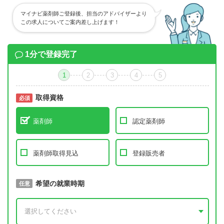
マイナビ薬剤師ご登録後、担当のアドバイザーより
この求人についてご案内差し上げます！
1分で登録完了
1
2
3
4
5
取得資格
必須
必須
薬剤師
認定薬剤師
薬剤師取得見込
登録販売者
取得予定年
希望の就業時期
必須
任意