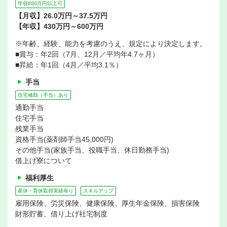
年収600万円以上可
【月収】26.0万円～37.5万円
【年収】430万円～600万円
※年齢、経験、能力を考慮のうえ、規定により決定します。
■賞与：年2回（7月、12月／平均年4.7ヶ月）
■昇給：年1回（4月／平均3.1％）
手当
住宅補助（手当）あり
通勤手当
住宅手当
残業手当
資格手当(薬剤師手当45,000円)
その他手当(家族手当、役職手当、休日勤務手当)
借上げ寮について
福利厚生
産休・育休取得実績有り
スキルアップ
雇用保険、労災保険、健康保険、厚生年金保険、損害保険
財形貯蓄、借り上げ社宅制度