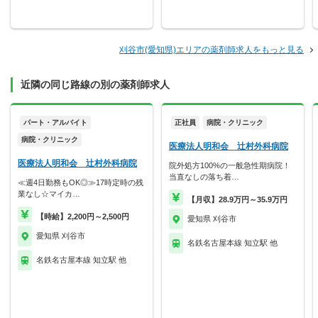
刈谷市(愛知県)エリアの薬剤師求人をもっと見る
近隣の同じ路線の別の薬剤師求人
パート・アルバイト
正社員
病院・クリニック
病院・クリニック
医療法人明和会 辻村外科病院
医療法人明和会 辻村外科病院
院外処方100%の一般急性期病院！
当直なしの落ち着…
≪週4日勤務もOK◎≫17時定時の残
業なし☆マイカ…
【月収】28.9万円～35.9万円
【時給】2,200円～2,500円
愛知県 刈谷市
愛知県 刈谷市
名鉄名古屋本線 知立駅 他
名鉄名古屋本線 知立駅 他