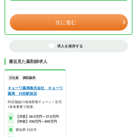
年 3月
次に進む
求人を保存する
最近見た薬剤師求人
正社員
調剤薬局
キョーワ薬局株式会社 キョーワ
薬局 刈谷駅前店
80店舗超の地域密着チェーン！在宅
×多角事業で医療…
【月収】26.0万円～37.5万円
【年収】430万円～600万円
愛知県 刈谷市