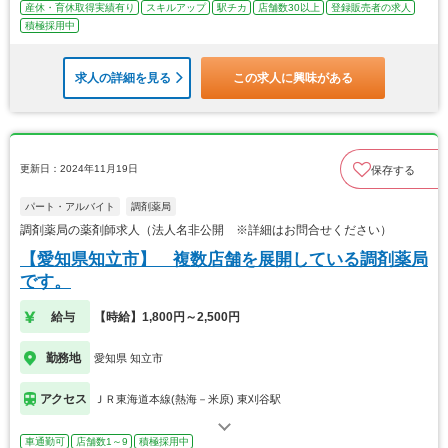
産休・育休取得実績有り
スキルアップ
駅チカ
店舗数30以上
登録販売者の求人
積極採用中
求人の詳細を見る
この求人に興味がある
更新日：2024年11月19日
保存する
パート・アルバイト
調剤薬局
調剤薬局の薬剤師求人（法人名非公開 ※詳細はお問合せください）
【愛知県知立市】 複数店舗を展開している調剤薬局
です。
給与
【時給】1,800円～2,500円
勤務地
愛知県 知立市
アクセス
ＪＲ東海道本線(熱海－米原) 東刈谷駅
車通勤可
店舗数1～9
積極採用中