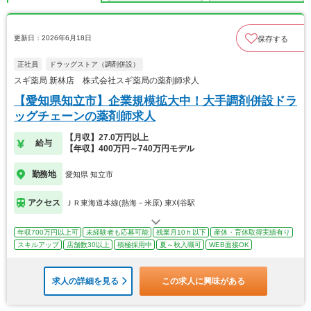
更新日：2026年6月18日
保存する
正社員
ドラッグストア（調剤併設）
スギ薬局 新林店 株式会社スギ薬局の薬剤師求人
【愛知県知立市】企業規模拡大中！大手調剤併設ドラ
ッグチェーンの薬剤師求人
【月収】27.0万円以上
給与
【年収】400万円～740万円モデル
勤務地
愛知県 知立市
アクセス
ＪＲ東海道本線(熱海－米原) 東刈谷駅
年収700万円以上可
未経験者も応募可能
残業月10ｈ以下
産休・育休取得実績有り
スキルアップ
店舗数30以上
積極採用中
夏～秋入職可
WEB面接OK
求人の詳細を見る
この求人に興味がある