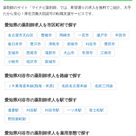
薬剤師のサイト「マイナビ薬剤師」では、希望通りの求人を無料でご紹介。大手
だから安心！厚生労働大臣認可の転職支援サービスです。
愛知県の薬剤師求人を市区町村で探す
名古屋市天白区
豊橋市
岡崎市
一宮市
瀬戸市
半田市
春日井市
豊川市
津島市
碧南市
刈谷市
豊田市
安城市
西尾市
蒲郡市
犬山市
常滑市
江南市
小牧市
稲沢市
新城市
愛知県刈谷市の薬剤師求人を路線で探す
ＪＲ東海道本線(熱海－米原)
名鉄名古屋本線
名鉄三河線
愛知県刈谷市の薬剤師求人を駅で探す
逢妻駅
刈谷駅
刈谷市駅
一ツ木駅
富士松駅
野田新町駅
愛知県刈谷市の薬剤師求人を雇用形態で探す