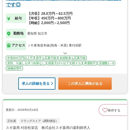
です◎
【月収】28.0万円～62.5万円
給与
【年収】450万円～800万円
【時給】2,000円～2,500円
勤務地
愛知県 知立市
アクセス
ＪＲ東海道本線(熱海－米原) 東刈谷駅
年収800万円以上可
新卒も応募可能
未経験者も応募可能
原則、引越しを伴う転勤なし
残業月10ｈ以下
駅チカ
車通勤可
店舗数1～9
積極採用中
求人の詳細を見る
この求人に興味がある
更新日：2026年6月18日
保存する
正社員
ドラッグストア（調剤併設）
スギ薬局 刈谷松栄店 株式会社スギ薬局の薬剤師求人