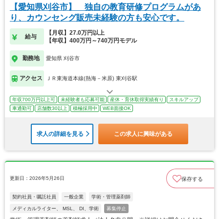
【愛知県刈谷市】 独自の教育研修プログラムがあ
り、カウンセング販売未経験の方も安心です。
【月収】27.0万円以上
給与
【年収】400万円～740万円モデル
勤務地
愛知県 刈谷市
アクセス
ＪＲ東海道本線(熱海－米原) 東刈谷駅
年収700万円以上可
未経験者も応募可能
産休・育休取得実績有り
スキルアップ
車通勤可
店舗数30以上
積極採用中
WEB面接OK
求人の詳細を見る
この求人に興味がある
更新日：2026年5月26日
保存する
契約社員・嘱託社員
一般企業
学術・管理薬剤師
メディカルライター、 MSL、 DI、学術
募集停止