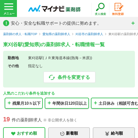
!
安心・安全な転職サポートの提供に努めます。
薬剤師の求人・転職TOP
愛知県の薬剤師求人
刈谷市の薬剤師求人
東刈谷駅の薬剤師求
東刈谷駅(愛知県)の薬剤師求人・転職情報一覧
勤務地
東刈谷駅(ＪＲ東海道本線(熱海－米原))
その他
指定なし
条件を変更する
人気のこだわり条件を追加する
残業月10ｈ以下
年間休日120日以上
土日休み（相談可含
19
件の薬剤師求人
※ 非公開求人を除く
おすすめ順
新着順
給与順