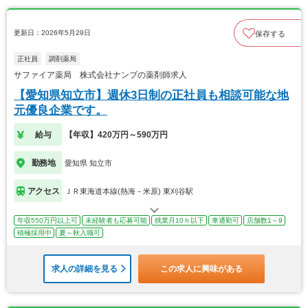
更新日：2026年5月29日
保存する
正社員
調剤薬局
サファイア薬局 株式会社ナンブの薬剤師求人
【愛知県知立市】週休3日制の正社員も相談可能な地
元優良企業です。
給与
【年収】420万円～590万円
勤務地
愛知県 知立市
アクセス
ＪＲ東海道本線(熱海－米原) 東刈谷駅
年収550万円以上可
未経験者も応募可能
残業月10ｈ以下
車通勤可
店舗数1～9
積極採用中
夏～秋入職可
求人の詳細を見る
この求人に興味がある