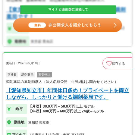
更新日：2026年5月18日
保存する
正社員
調剤薬局
募集停止
調剤薬局の薬剤師求人（法人名非公開 ※詳細はお問合せください）
【愛知県知立市】年間休日多め！プライベートを両立
しながら、しっかりと働ける調剤薬局です。
【月収】30.0万円～50.0万円以上 モデル
給与
【年収】400万円～600万円以上 24歳～モデル
勤務地
愛知県 知立市
アクセス
ＪＲ東海道本線(熱海－米原) 東刈谷駅