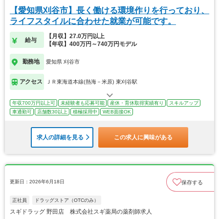
【愛知県刈谷市】長く働ける環境作りを行っており、
ライフスタイルに合わせた就業が可能です。
【月収】27.0万円以上
給与
【年収】400万円～740万円モデル
勤務地
愛知県 刈谷市
アクセス
ＪＲ東海道本線(熱海－米原) 東刈谷駅
年収700万円以上可
未経験者も応募可能
産休・育休取得実績有り
スキルアップ
車通勤可
店舗数30以上
積極採用中
WEB面接OK
求人の詳細を見る
この求人に興味がある
更新日：2026年6月18日
保存する
正社員
ドラッグストア（OTCのみ）
スギドラッグ 野田店 株式会社スギ薬局の薬剤師求人