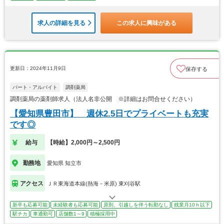
求人の詳細を見る
この求人に興味がある
更新日：2024年11月9日
保存する
パート・アルバイト
調剤薬局
調剤薬局の薬剤師求人（法人名非公開 ※詳細はお問合せください）
【愛知県豊田市】 週休2.5日でプライベートも充実
です◎
給与
【時給】2,000円～2,500円
勤務地
愛知県 知立市
アクセス
ＪＲ東海道本線(熱海－米原) 東刈谷駅
新卒も応募可能
未経験者も応募可能
原則、引越しを伴う転勤なし
残業月10ｈ以下
駅チカ
車通勤可
店舗数1～9
積極採用中