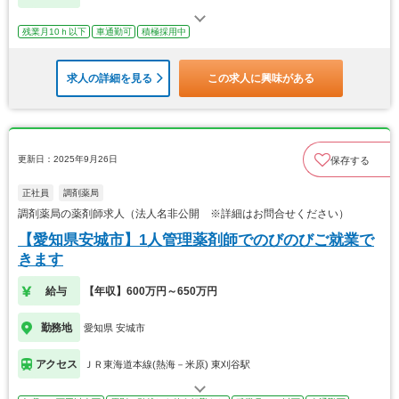
残業月10ｈ以下
車通勤可
積極採用中
求人の詳細を見る
この求人に興味がある
更新日：2025年9月26日
保存する
正社員
調剤薬局
調剤薬局の薬剤師求人（法人名非公開 ※詳細はお問合せください）
【愛知県安城市】1人管理薬剤師でのびのびご就業で
きます
給与
【年収】600万円～650万円
勤務地
愛知県 安城市
アクセス
ＪＲ東海道本線(熱海－米原) 東刈谷駅