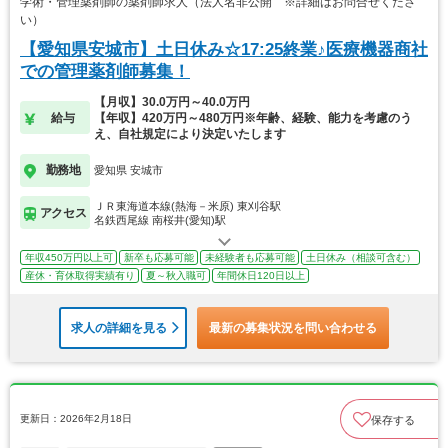
学術・管理薬剤師の薬剤師求人（法人名非公開 ※詳細はお問合せくださ
い）
【愛知県安城市】土日休み☆17:25終業♪医療機器商社
での管理薬剤師募集！
【月収】30.0万円～40.0万円
給与
【年収】420万円～480万円※年齢、経験、能力を考慮のう
え、自社規定により決定いたします
勤務地
愛知県 安城市
ＪＲ東海道本線(熱海－米原) 東刈谷駅
アクセス
名鉄西尾線 南桜井(愛知)駅
年収450万円以上可
新卒も応募可能
未経験者も応募可能
土日休み（相談可含む）
産休・育休取得実績有り
夏～秋入職可
年間休日120日以上
求人の詳細を見る
最新の募集状況を問い合わせる
更新日：2026年2月18日
保存する