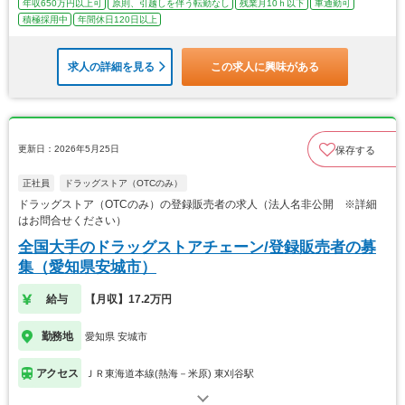
年収650万円以上可
原則、引越しを伴う転勤なし
残業月10ｈ以下
車通勤可
積極採用中
年間休日120日以上
求人の詳細を見る
この求人に興味がある
更新日：2026年5月25日
保存する
正社員
ドラッグストア（OTCのみ）
ドラッグストア（OTCのみ）の登録販売者の求人（法人名非公開 ※詳細
はお問合せください）
全国大手のドラッグストアチェーン/登録販売者の募
集（愛知県安城市）
給与
【月収】17.2万円
勤務地
愛知県 安城市
アクセス
ＪＲ東海道本線(熱海－米原) 東刈谷駅