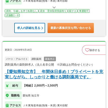
アクセス
ＪＲ東海道本線(熱海－米原) 東刈谷駅
原則、引越しを伴う転勤なし
産休・育休取得実績有り
駅チカ
車通勤可
店舗数1～9
求人の詳細を見る
最新の募集状況を問い合わせる
更新日：2026年5月18日
保存する
パート・アルバイト
調剤薬局
募集停止
調剤薬局の薬剤師求人（法人名非公開 ※詳細はお問合せください）
【愛知県知立市】 年間休日多め！プライベートを充
実しながら、しっかりと働ける調剤薬局です。
給与
【時給】2,000円～2,500円
勤務地
愛知県 知立市
アクセス
ＪＲ東海道本線(熱海－米原) 東刈谷駅