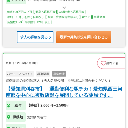
年収600万円以上可
新卒も応募可能
未経験者も応募可能
原則、引越しを伴う転勤なし
産休・育休取得実績有り
駅チカ
車通勤可
店舗数1～9
年間休日120日以上
求人の詳細を見る
最新の募集状況を問い合わせる
更新日：2026年5月18日
保存する
パート・アルバイト
調剤薬局
募集停止
調剤薬局の薬剤師求人（法人名非公開 ※詳細はお問合せください）
【愛知県刈谷市】 通勤便利な駅チカ！愛知県西三河
南部を中心に複数店舗を展開している薬局です。
給与
【時給】2,000円～2,500円
勤務地
愛知県 刈谷市