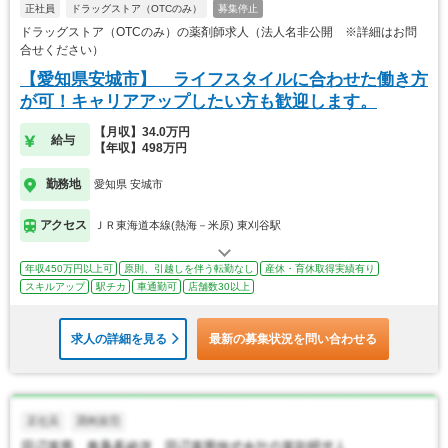
正社員
ドラッグストア（OTCのみ）
募集停止
ドラッグストア（OTCのみ）の薬剤師求人（法人名非公開 ※詳細はお問
合せください）
【愛知県安城市】 ライフスタイルに合わせた働き方
が可！キャリアアップしたい方も歓迎します。
【月収】34.0万円
給与
【年収】498万円
勤務地
愛知県 安城市
アクセス
ＪＲ東海道本線(熱海－米原) 東刈谷駅
年収450万円以上可
原則、引越しを伴う転勤なし
産休・育休取得実績有り
スキルアップ
駅チカ
車通勤可
店舗数30以上
求人の詳細を見る
最新の募集状況を問い合わせる