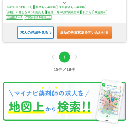
年収600万円以上可
新卒も応募可能
未経験者も応募可能
原則、引越しを伴う転勤なし
産休・育休取得実績有り
駅チカ
車通勤可
店舗数1～9
年間休日120日以上
求人の詳細を見る
最新の募集状況を問い合わせる
1
19件／19件