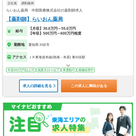
正社員
調剤薬局
らいおん薬局 中部医療株式会社の薬剤師求人
【薬剤師】らいおん薬局
【月収】30.0万円～55.0万円
給与
【年収】500万円～600万円程度
勤務地
愛知県 刈谷市
アクセス
ＪＲ東海道本線(熱海－米原) 東刈谷駅
年収600万円以上可
残業月10ｈ以下
車通勤可
積極採用中
求人の詳細を見る
この求人に興味がある