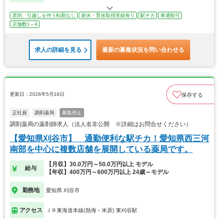
原則、引越しを伴う転勤なし
産休・育休取得実績有り
駅チカ
車通勤可
店舗数1～9
求人の詳細を見る
最新の募集状況を問い合わせる
更新日：2026年5月18日
保存する
正社員
調剤薬局
募集停止
調剤薬局の薬剤師求人（法人名非公開 ※詳細はお問合せください）
【愛知県刈谷市】 通勤便利な駅チカ！愛知県西三河
南部を中心に複数店舗を展開している薬局です。
【月収】30.0万円～50.0万円以上 モデル
給与
【年収】400万円～600万円以上 24歳～モデル
勤務地
愛知県 刈谷市
アクセス
ＪＲ東海道本線(熱海－米原) 東刈谷駅