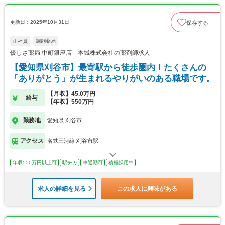
更新日：2025年10月31日
保存する
正社員
調剤薬局
優しさ薬局 中町銀座店 本城株式会社の薬剤師求人
【愛知県刈谷市】最寄駅から徒歩圏内！たくさんの
「ありがとう」が生まれるやりがいのある職場です。
【月収】45.0万円
給与
【年収】550万円
勤務地
愛知県 刈谷市
アクセス
名鉄三河線 刈谷市駅
年収550万円以上可
駅チカ
車通勤可
積極採用中
求人の詳細を見る
この求人に興味がある