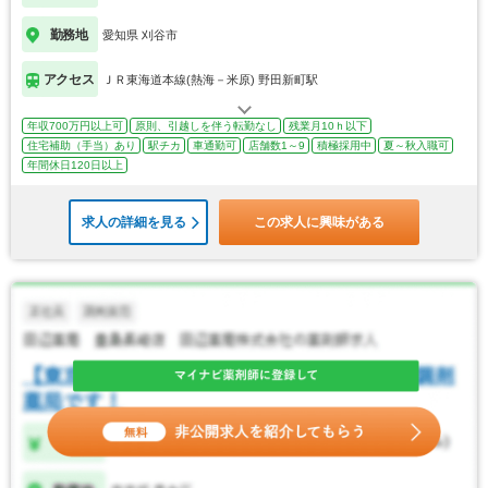
勤務地
愛知県 刈谷市
アクセス
ＪＲ東海道本線(熱海－米原) 野田新町駅
年収700万円以上可
原則、引越しを伴う転勤なし
残業月10ｈ以下
住宅補助（手当）あり
駅チカ
車通勤可
店舗数1～9
積極採用中
夏～秋入職可
年間休日120日以上
求人の詳細を見る
この求人に興味がある