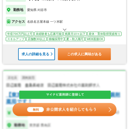
勤務地
愛知県 刈谷市
アクセス
名鉄名古屋本線 一ツ木駅
年収700万円以上可
未経験者も応募可能
残業月10ｈ以下
産休・育休取得実績有り
スキルアップ
店舗数30以上
積極採用中
夏～秋入職可
WEB面接OK
求人の詳細を見る
この求人に興味がある