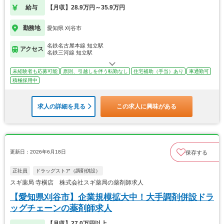
＞
給与
【月収】28.9万円～35.9万円
勤務地
愛知県 刈谷市
名鉄名古屋本線 知立駅
アクセス
名鉄三河線 知立駅
未経験者も応募可能
原則、引越しを伴う転勤なし
住宅補助（手当）あり
車通勤可
積極採用中
求人の詳細を見る
この求人に興味がある
更新日：2026年6月18日
保存する
正社員
ドラッグストア（調剤併設）
スギ薬局 寺横店 株式会社スギ薬局の薬剤師求人
【愛知県刈谷市】企業規模拡大中！大手調剤併設ドラ
ッグチェーンの薬剤師求人
【月収】27.0万円以上