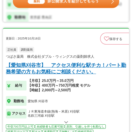
更新日：2025年10月16日
保存する
正社員
調剤薬局
つばさ薬局 株式会社ダブル・ウィングスの薬剤師求人
【愛知県刈谷市】 アクセス便利な駅チカ！パート勤
務希望の方もお気軽にご相談ください。
【月収】25.0万円～35.0万円
給与
【年収】400万円～750万円程度 モデル
【時給】2,000円～2,500円
勤務地
愛知県 刈谷市
ＪＲ東海道本線(熱海－米原) 刈谷駅
アクセス
名鉄三河線 刈谷駅
年収700万円以上可
未経験者も応募可能
原則、引越しを伴う転勤なし
残業月10ｈ以下
駅チカ
車通勤可
店舗数1～9
積極採用中