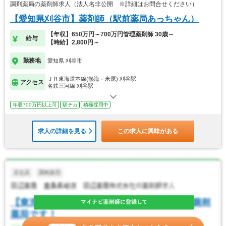
調剤薬局の薬剤師求人（法人名非公開 ※詳細はお問合せください）
【愛知県刈谷市】薬剤師（駅前薬局あっちゃん）
【年収】650万円～700万円管理薬剤師 30歳～
給与
【時給】2,800円～
勤務地
愛知県 刈谷市
ＪＲ東海道本線(熱海－米原) 刈谷駅
アクセス
名鉄三河線 刈谷駅
年収700万円以上可
駅チカ
積極採用中
求人の詳細を見る
この求人に興味がある