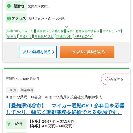
勤務地
愛知県 刈谷市
アクセス
名鉄名古屋本線 一ツ木駅
年収700万円以上可
未経験者も応募可能
産休・育休取得実績有り
スキルアップ
駅チカ
車通勤可
店舗数30以上
積極採用中
WEB面接OK
求人の詳細を見る
この求人に興味がある
更新日：2026年6月18日
保存する
正社員
調剤薬局
キョーワ薬局 刈谷店 キョーワ薬局株式会社の薬剤師求人
【愛知県刈谷市】 マイカー通勤OK！多科目を応需
しており、幅広く調剤業務を経験できる薬局です。
【月収】26.0万円～37.5万円
給与
【年収】430万円～600万円