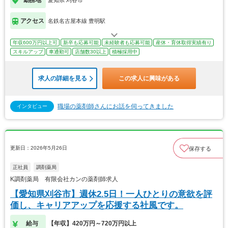
アクセス
名鉄名古屋本線 豊明駅
年収600万円以上可
新卒も応募可能
未経験者も応募可能
産休・育休取得実績有り
スキルアップ
車通勤可
店舗数30以上
積極採用中
求人の詳細を見る
この求人に興味がある
職場の薬剤師さんにお話を伺ってきました
インタビュー
更新日：2026年5月26日
保存する
正社員
調剤薬局
K調剤薬局 有限会社カンの薬剤師求人
【愛知県刈谷市】週休2.5日！一人ひとりの意欲を評
価し、キャリアアップを応援する社風です。
給与
【年収】420万円～720万円以上