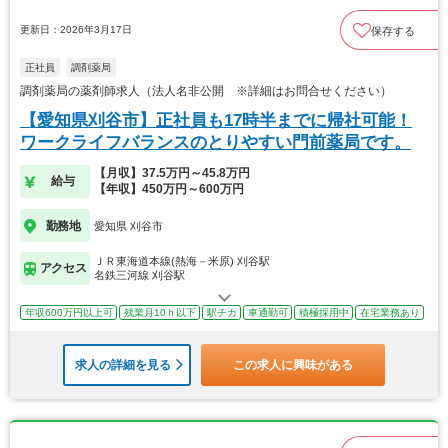
更新日：2026年3月17日
保存する
正社員
調剤薬局
調剤薬局の薬剤師求人（法人名非公開 ※詳細はお問合せください）
【愛知県刈谷市】正社員も17時半までに帰社可能！
ワークライフバランスのとりやすい門前薬局です。
【月収】37.5万円～45.8万円
給与
【年収】450万円～600万円
勤務地
愛知県 刈谷市
ＪＲ東海道本線(熱海－米原) 刈谷駅
アクセス
名鉄三河線 刈谷駅
年収600万円以上可
残業月10ｈ以下
駅チカ
車通勤可
積極採用中
在宅業務あり
求人の詳細を見る
この求人に興味がある