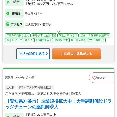
給与
【年収】400万円～740万円モデル
勤務地
愛知県 刈谷市
アクセス
名鉄三河線 刈谷市駅
年収700万円以上可
未経験者も応募可能
残業月10ｈ以下
産休・育休取得実績有り
スキルアップ
駅チカ
店舗数30以上
積極採用中
夏～秋入職可
WEB面接OK
求人の詳細を見る
この求人に興味がある
更新日：2026年6月18日
保存する
正社員
ドラッグストア（調剤併設）
スギ薬局 刈谷駅前店 株式会社スギ薬局の薬剤師求人
【愛知県刈谷市】企業規模拡大中！大手調剤併設ドラ
ッグチェーンの薬剤師求人
【月収】27.0万円以上