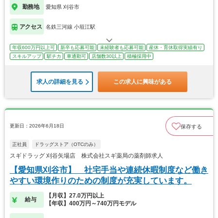
勤務地
愛知県 刈谷市
アクセス
名鉄三河線 小垣江駅
年収600万円以上可
新卒も応募可能
未経験者も応募可能
産休・育休取得実績有り
スキルアップ
駅チカ
車通勤可
店舗数30以上
積極採用中
求人の詳細を見る
この求人に興味がある
更新日：2026年6月18日
保存する
正社員
ドラッグストア（OTCのみ）
スギドラッグ 刈谷矢場店 株式会社スギ薬局の薬剤師求人
【愛知県刈谷市】 社宅手当や連続休暇制度など働き
やすい環境作りのための制度が充実しています。
【月収】27.0万円以上
給与
【年収】400万円～740万円モデル