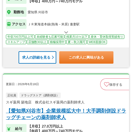
【年収】400万円～740万円モデル
勤務地
愛知県 刈谷市
アクセス
ＪＲ東海道本線(熱海－米原) 逢妻駅
年収700万円以上可
未経験者も応募可能
残業月10ｈ以下
産休・育休取得実績有り
スキルアップ
店舗数30以上
積極採用中
夏～秋入職可
WEB面接OK
求人の詳細を見る
この求人に興味がある
更新日：2026年6月18日
保存する
正社員
ドラッグストア（調剤併設）
スギ薬局 築地店 株式会社スギ薬局の薬剤師求人
【愛知県刈谷市】企業規模拡大中！大手調剤併設ドラ
ッグチェーンの薬剤師求人
【月収】27.0万円以上
給与
【年収】400万円～740万円モデル