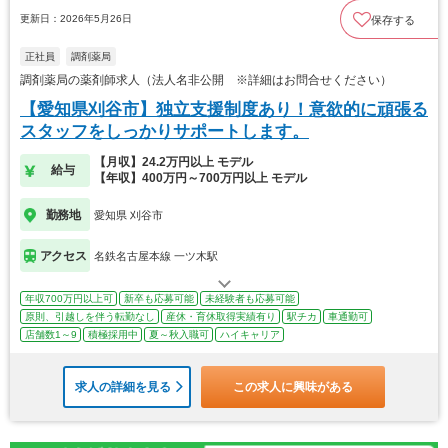
更新日：2026年5月26日
保存する
正社員
調剤薬局
調剤薬局の薬剤師求人（法人名非公開 ※詳細はお問合せください）
【愛知県刈谷市】独立支援制度あり！意欲的に頑張る
スタッフをしっかりサポートします。
【月収】24.2万円以上 モデル
給与
【年収】400万円～700万円以上 モデル
勤務地
愛知県 刈谷市
アクセス
名鉄名古屋本線 一ツ木駅
年収700万円以上可
新卒も応募可能
未経験者も応募可能
原則、引越しを伴う転勤なし
産休・育休取得実績有り
駅チカ
車通勤可
店舗数1～9
積極採用中
夏～秋入職可
ハイキャリア
求人の詳細を見る
この求人に興味がある