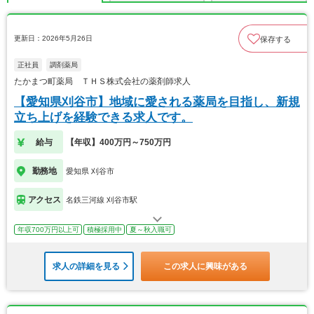
更新日：2026年5月26日
保存する
正社員
調剤薬局
たかまつ町薬局 ＴＨＳ株式会社の薬剤師求人
【愛知県刈谷市】地域に愛される薬局を目指し、新規
立ち上げを経験できる求人です。
給与
【年収】400万円～750万円
勤務地
愛知県 刈谷市
アクセス
名鉄三河線 刈谷市駅
年収700万円以上可
積極採用中
夏～秋入職可
求人の詳細を見る
この求人に興味がある