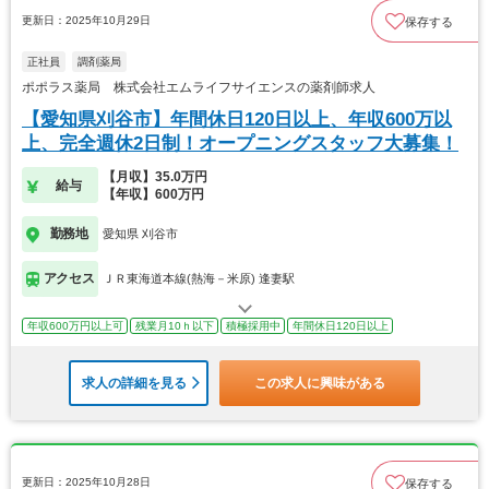
更新日：2025年10月29日
保存する
正社員
調剤薬局
ポポラス薬局 株式会社エムライフサイエンスの薬剤師求人
【愛知県刈谷市】年間休日120日以上、年収600万以
上、完全週休2日制！オープニングスタッフ大募集！
【月収】35.0万円
給与
【年収】600万円
勤務地
愛知県 刈谷市
アクセス
ＪＲ東海道本線(熱海－米原) 逢妻駅
年収600万円以上可
残業月10ｈ以下
積極採用中
年間休日120日以上
求人の詳細を見る
この求人に興味がある
更新日：2025年10月28日
保存する