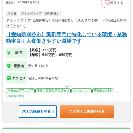
更新日：2026年6月18日
保存する
正社員
ドラッグストア（調剤併設）
ドラッグストア（調剤併設）の薬剤師求人（法人名非公開 ※詳細はお問合
せください）
【愛知県刈谷市】調剤専門に特化している環境・業務
効率良く大変働きやすい職場です
【月収】37.5万円
給与
【年収】530万円～650万円
勤務地
愛知県 刈谷市
アクセス
名鉄三河線 刈谷市駅
年収650万円以上可
産休・育休取得実績有り
スキルアップ
店舗数30以上
積極採用中
求人の詳細を見る
この求人に興味がある