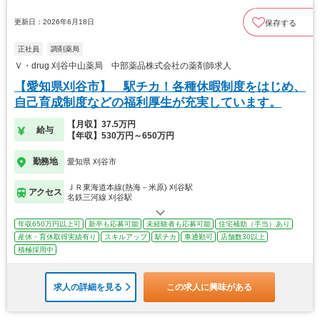
更新日：2026年6月18日
保存する
正社員
調剤薬局
Ｖ・drug 刈谷中山薬局 中部薬品株式会社の薬剤師求人
【愛知県刈谷市】 駅チカ！各種休暇制度をはじめ、
自己育成制度などの福利厚生が充実しています。
【月収】37.5万円
給与
【年収】530万円～650万円
勤務地
愛知県 刈谷市
ＪＲ東海道本線(熱海－米原) 刈谷駅
アクセス
名鉄三河線 刈谷駅
年収650万円以上可
新卒も応募可能
未経験者も応募可能
住宅補助（手当）あり
産休・育休取得実績有り
スキルアップ
駅チカ
車通勤可
店舗数30以上
積極採用中
求人の詳細を見る
この求人に興味がある