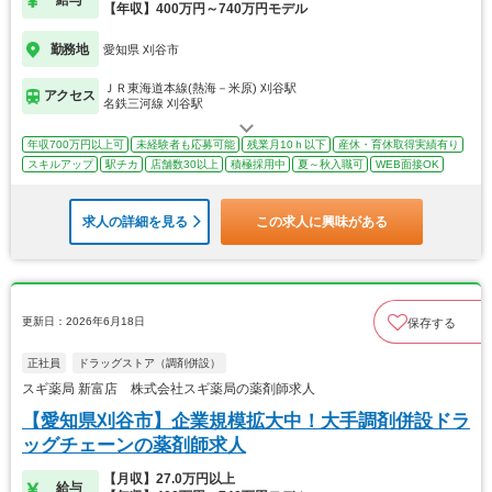
給与
【年収】400万円～740万円モデル
勤務地
愛知県 刈谷市
ＪＲ東海道本線(熱海－米原) 刈谷駅
アクセス
名鉄三河線 刈谷駅
年収700万円以上可
未経験者も応募可能
残業月10ｈ以下
産休・育休取得実績有り
スキルアップ
駅チカ
店舗数30以上
積極採用中
夏～秋入職可
WEB面接OK
求人の詳細を見る
この求人に興味がある
更新日：2026年6月18日
保存する
正社員
ドラッグストア（調剤併設）
スギ薬局 新富店 株式会社スギ薬局の薬剤師求人
【愛知県刈谷市】企業規模拡大中！大手調剤併設ドラ
ッグチェーンの薬剤師求人
【月収】27.0万円以上
給与