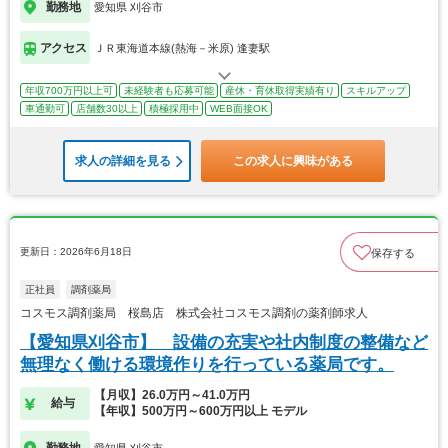
勤務地
愛知県 刈谷市
アクセス
ＪＲ東海道本線(熱海－米原) 逢妻駅
年収700万円以上可
未経験者も応募可能
産休・育休取得実績有り
スキルアップ
車通勤可
店舗数30以上
積極採用中
WEB面接OK
求人の詳細を見る
この求人に興味がある
更新日：2026年6月18日
保存する
正社員
調剤薬局
コスモス調剤薬局 桜島店 株式会社コスモス調剤の薬剤師求人
【愛知県刈谷市】 設備の充実や社内制度の整備など
無理なく働ける環境作りを行っている薬局です。
【月収】26.0万円～41.0万円
給与
【年収】500万円～600万円以上 モデル
勤務地
愛知県 刈谷市