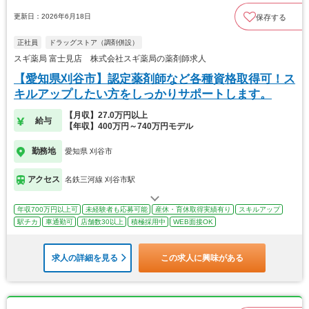
更新日：2026年6月18日
保存する
正社員
ドラッグストア（調剤併設）
スギ薬局 富士見店 株式会社スギ薬局の薬剤師求人
【愛知県刈谷市】認定薬剤師など各種資格取得可！ス
キルアップしたい方をしっかりサポートします。
【月収】27.0万円以上
給与
【年収】400万円～740万円モデル
勤務地
愛知県 刈谷市
アクセス
名鉄三河線 刈谷市駅
年収700万円以上可
未経験者も応募可能
産休・育休取得実績有り
スキルアップ
駅チカ
車通勤可
店舗数30以上
積極採用中
WEB面接OK
求人の詳細を見る
この求人に興味がある