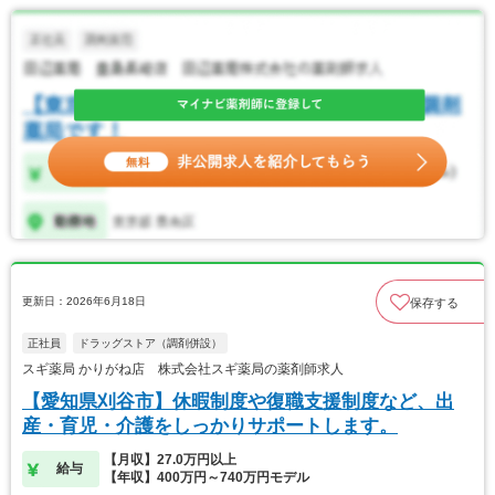
更新日：2026年6月18日
保存する
正社員
ドラッグストア（調剤併設）
スギ薬局 かりがね店 株式会社スギ薬局の薬剤師求人
【愛知県刈谷市】休暇制度や復職支援制度など、出
産・育児・介護をしっかりサポートします。
【月収】27.0万円以上
給与
【年収】400万円～740万円モデル