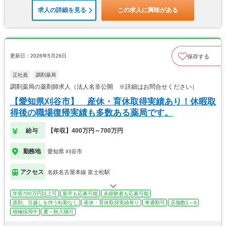
求人の詳細を見る
この求人に興味がある
更新日：2026年5月26日
保存する
正社員
調剤薬局
調剤薬局の薬剤師求人（法人名非公開 ※詳細はお問合せください）
【愛知県刈谷市】 産休・育休取得実績あり！休暇取
得後の職場復帰実績も多数ある薬局です。
給与
【年収】400万円～700万円
勤務地
愛知県 刈谷市
アクセス
名鉄名古屋本線 富士松駅
年収700万円以上可
新卒も応募可能
未経験者も応募可能
原則、引越しを伴う転勤なし
産休・育休取得実績有り
車通勤可
店舗数1～9
積極採用中
夏～秋入職可