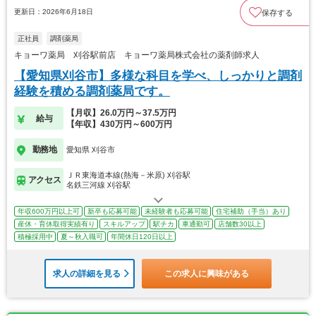
更新日：2026年6月18日
保存する
正社員
調剤薬局
キョーワ薬局 刈谷駅前店 キョーワ薬局株式会社の薬剤師求人
【愛知県刈谷市】多様な科目を学べ、しっかりと調剤
経験を積める調剤薬局です。
【月収】26.0万円～37.5万円
給与
【年収】430万円～600万円
勤務地
愛知県 刈谷市
ＪＲ東海道本線(熱海－米原) 刈谷駅
アクセス
名鉄三河線 刈谷駅
年収600万円以上可
新卒も応募可能
未経験者も応募可能
住宅補助（手当）あり
産休・育休取得実績有り
スキルアップ
駅チカ
車通勤可
店舗数30以上
積極採用中
夏～秋入職可
年間休日120日以上
求人の詳細を見る
この求人に興味がある