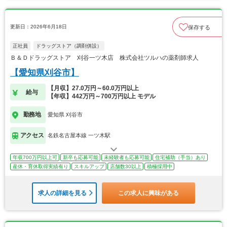
更新日：2026年6月18日
保存する
正社員
ドラッグストア（調剤併設）
Ｂ＆Ｄドラッグストア 刈谷一ツ木店 株式会社ツルハの薬剤師求人
【愛知県刈谷市】
【月収】27.0万円～60.0万円以上
給与
【年収】442万円～700万円以上 モデル
勤務地
愛知県 刈谷市
アクセス
名鉄名古屋本線 一ツ木駅
年収700万円以上可
新卒も応募可能
未経験者も応募可能
住宅補助（手当）あり
産休・育休取得実績有り
スキルアップ
店舗数30以上
積極採用中
求人の詳細を見る
この求人に興味がある