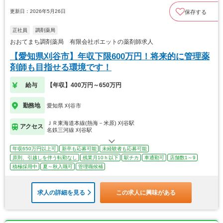
更新日：2026年5月26日
保存する
正社員
調剤薬局
おおてまち調剤薬局 有限会社ポエットの薬剤師求人
【愛知県刈谷市】年収下限600万円！将来的に管理薬
剤師も目指せる環境です！
給与
【年収】400万円～650万円
勤務地
愛知県 刈谷市
ＪＲ東海道本線(熱海－米原) 刈谷駅
アクセス
名鉄三河線 刈谷駅
年収650万円以上可
新卒も応募可能
未経験者も応募可能
原則、引越しを伴う転勤なし
残業月10ｈ以下
駅チカ
車通勤可
店舗数1～9
積極採用中
夏～秋入職可
管理職候補
求人の詳細を見る
この求人に興味がある