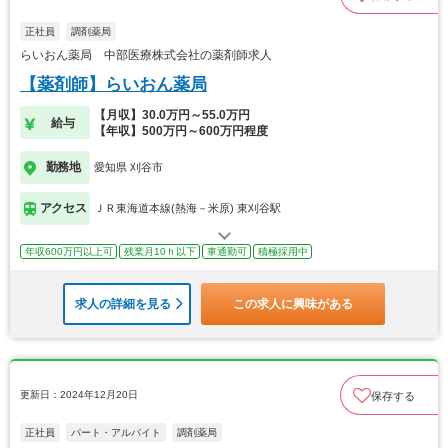
正社員
調剤薬局
らいおん薬局 中部医療株式会社の薬剤師求人
【薬剤師】らいおん薬局
【月収】30.0万円～55.0万円
給与
【年収】500万円～600万円程度
勤務地
愛知県 刈谷市
アクセス
ＪＲ東海道本線(熱海－米原) 東刈谷駅
年収600万円以上可
残業月10ｈ以下
車通勤可
積極採用中
求人の詳細を見る
この求人に興味がある
更新日：2024年12月20日
保存する
正社員
パート・アルバイト
調剤薬局