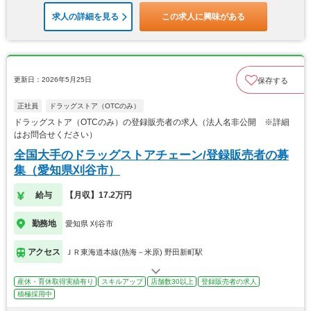
求人の詳細を見る
この求人に興味がある
更新日：2026年5月25日
保存する
正社員
ドラッグストア（OTCのみ）
ドラッグストア（OTCのみ）の登録販売者の求人（法人名非公開 ※詳細
はお問合せください）
全国大手のドラッグストアチェーン/登録販売者の募
集（愛知県刈谷市）
給与
【月収】17.2万円
勤務地
愛知県 刈谷市
アクセス
ＪＲ東海道本線(熱海－米原) 野田新町駅
産休・育休取得実績有り
スキルアップ
店舗数30以上
登録販売者の求人
積極採用中