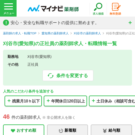
!
安心・安全な転職サポートの提供に努めます。
薬剤師の求人・転職TOP
愛知県の薬剤師求人
刈谷市の薬剤師求人
刈谷市(愛知県)の正
刈谷市(愛知県)の正社員の薬剤師求人・転職情報一覧
勤務地
刈谷市(愛知県)
その他
正社員
条件を変更する
人気のこだわり条件を追加する
残業月10ｈ以下
年間休日120日以上
土日休み（相談可含
46
件の薬剤師求人
※ 非公開求人を除く
おすすめ順
新着順
給与順