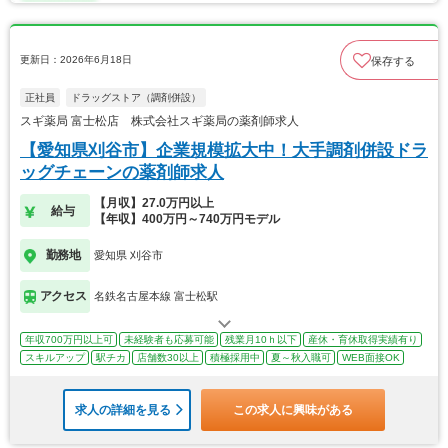
更新日：2026年6月18日
保存する
正社員
ドラッグストア（調剤併設）
スギ薬局 富士松店 株式会社スギ薬局の薬剤師求人
【愛知県刈谷市】企業規模拡大中！大手調剤併設ドラ
ッグチェーンの薬剤師求人
【月収】27.0万円以上
給与
【年収】400万円～740万円モデル
勤務地
愛知県 刈谷市
アクセス
名鉄名古屋本線 富士松駅
年収700万円以上可
未経験者も応募可能
残業月10ｈ以下
産休・育休取得実績有り
スキルアップ
駅チカ
店舗数30以上
積極採用中
夏～秋入職可
WEB面接OK
求人の詳細を見る
この求人に興味がある