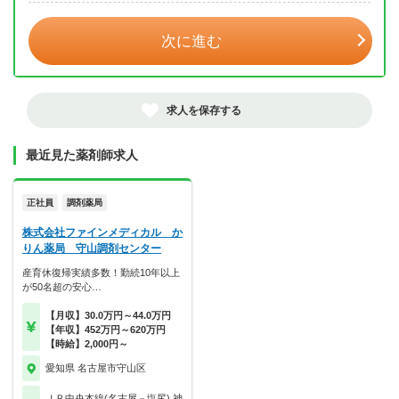
次に進む
求人を保存する
最近見た薬剤師求人
正社員
調剤薬局
株式会社ファインメディカル か
りん薬局 守山調剤センター
産育休復帰実績多数！勤続10年以上
が50名超の安心…
【月収】30.0万円～44.0万円
【年収】452万円～620万円
【時給】2,000円～
愛知県 名古屋市守山区
ＪＲ中央本線(名古屋－塩尻) 神