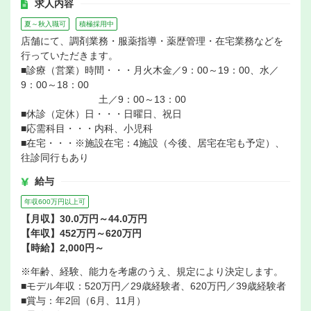
求人内容
夏～秋入職可
積極採用中
店舗にて、調剤業務・服薬指導・薬歴管理・在宅業務などを
行っていただきます。
■診療（営業）時間・・・月火木金／9：00～19：00、水／
9：00～18：00
土／9：00～13：00
■休診（定休）日・・・日曜日、祝日
■応需科目・・・内科、小児科
■在宅・・・※施設在宅：4施設（今後、居宅在宅も予定）、
往診同行もあり
給与
年収600万円以上可
【月収】30.0万円～44.0万円
【年収】452万円～620万円
【時給】2,000円～
※年齢、経験、能力を考慮のうえ、規定により決定します。
■モデル年収：520万円／29歳経験者、620万円／39歳経験者
■賞与：年2回（6月、11月）