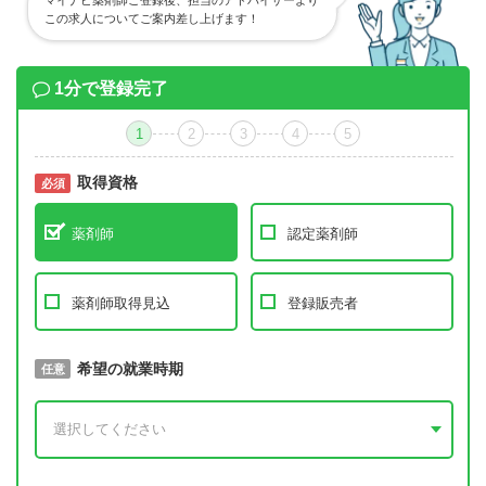
マイナビ薬剤師ご登録後、担当のアドバイザーより
この求人についてご案内差し上げます！
1分で登録完了
1
2
3
4
5
取得資格
必須
必須
薬剤師
認定薬剤師
薬剤師取得見込
登録販売者
取得予定年
希望の就業時期
必須
任意
年 3月