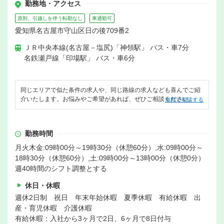
勤務地・アクセス
原則、引越しを伴う転勤なし
車通勤可
愛知県名古屋市守山区日の後709番2
ＪＲ中央本線(名古屋－塩尻)「神領駅」 バス・車7分
名鉄瀬戸線「印場駅」 バス・車6分
同じエリアで似た条件の求人や、同じ路線の求人なども喜んでご紹
介いたします。お悩みやご希望があれば、ぜひご相談ください。
無料で相談する
勤務時間
月火木金:09時00分～19時30分（休憩60分）,水:09時00分～
18時30分（休憩60分）,土:09時00分～13時00分（休憩0分）
週40時間のシフト調整とする
休日・休暇
週休2日制 祝日 年末年始休暇 夏季休暇 有給休暇 出
産・育児休暇 介護休暇
有給休暇：入社から3ヶ月で2日、6ヶ月で8日付与