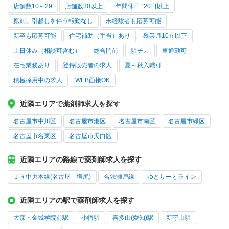
店舗数10～29
店舗数30以上
年間休日120日以上
原則、引越しを伴う転勤なし
未経験者も応募可能
新卒も応募可能
住宅補助（手当）あり
残業月10ｈ以下
土日休み（相談可含む）
総合門前
駅チカ
車通勤可
在宅業務あり
登録販売者の求人
夏～秋入職可
積極採用中の求人
WEB面接OK
近隣エリアで薬剤師求人を探す
名古屋市中川区
名古屋市港区
名古屋市南区
名古屋市緑区
名古屋市名東区
名古屋市天白区
近隣エリアの路線で薬剤師求人を探す
ＪＲ中央本線(名古屋－塩尻)
名鉄瀬戸線
ゆとりーとライン
近隣エリアの駅で薬剤師求人を探す
大森・金城学院前駅
小幡駅
喜多山(愛知)駅
新守山駅