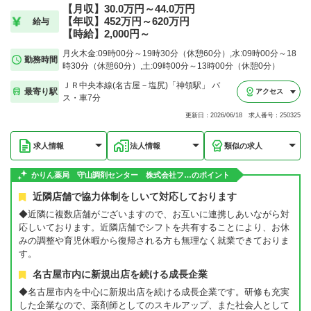
【月収】30.0万円～44.0万円
【年収】452万円～620万円
給与
【時給】2,000円～
月火木金:09時00分～19時30分（休憩60分）,水:09時00分～18
勤務時間
時30分（休憩60分）,土:09時00分～13時00分（休憩0分）
ＪＲ中央本線(名古屋－塩尻)「神領駅」 バ
最寄り駅
アクセス
ス・車7分
更新日：2026/06/18 求人番号：250325
求人情報
法人情報
類似の求人
かりん薬局 守山調剤センター 株式会社フ…のポイント
近隣店舗で協力体制をしいて対応しております
◆近隣に複数店舗がございますので、お互いに連携しあいながら対
応しいております。近隣店舗でシフトを共有することにより、お休
みの調整や育児休暇から復帰される方も無理なく就業できておりま
す。
名古屋市内に新規出店を続ける成長企業
◆名古屋市内を中心に新規出店を続ける成長企業です。研修も充実
した企業なので、薬剤師としてのスキルアップ、また社会人として