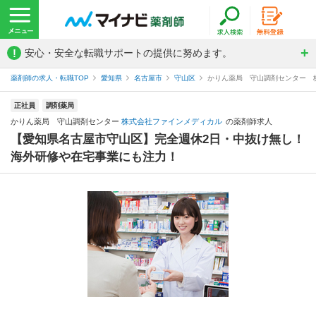
!
安心・安全な転職サポートの提供に努めます。
薬剤師の求人・転職TOP
愛知県
名古屋市
守山区
かりん薬局 守山調剤センター 
正社員
調剤薬局
かりん薬局 守山調剤センター
株式会社ファインメディカル
の薬剤師求人
【愛知県名古屋市守山区】完全週休2日・中抜け無し！
海外研修や在宅事業にも注力！