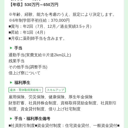
【年収】530万円～650万円
※年齢、経験、能力を考慮のうえ、規定により決定します。
※6年制学部卒初任給：370,000円
■賞与：年2回（7月、12月／過去実績3.5ヶ月）
■昇給：年1回（4月）
■月収に薬剤師手当を含みます。
手当
通勤手当(実費支給※片道2km以上)
残業手当
その他手当(調整手当)
借上げ寮について
福利厚生
産休・育休取得実績有り
スキルアップ
雇用保険、労災保険、健康保険、厚生年金保険
財形貯蓄、社員持株会制度、資格取得奨励金制度、社員割引
制度、資金貸付制度、借り上げ社宅制度
手当・福利厚生備考
■社員割引制度■資金貸付制度：住宅資金貸付、一般資金貸付■