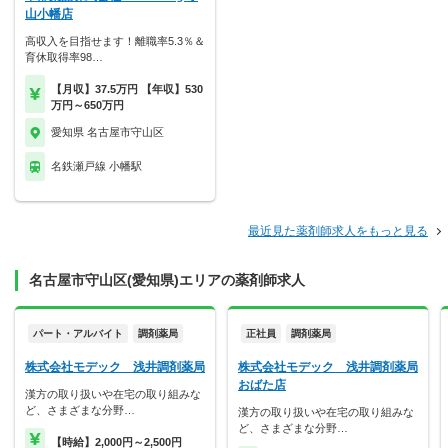
山小幡店
高収入を目指せます！離職率5.3％＆
育休取得率98…
【月収】37.5万円 【年収】530
万円～650万円
愛知県 名古屋市守山区
名鉄瀬戸線 小幡駅
最近見た薬剤師求人をもっと見る
名古屋市守山区(愛知県)エリアの薬剤師求人
パート・アルバイト
調剤薬局
正社員
調剤薬局
株式会社モデック 浅井調剤薬局
株式会社モデック 浅井調剤薬局
おばた店
漢方の取り扱いや在宅の取り組みな
ど、さまざまな分野…
漢方の取り扱いや在宅の取り組みな
ど、さまざまな分野…
【時給】2,000円～2,500円