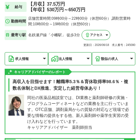
【月収】37.5万円
給与
【年収】530万円～650万円
店舗営業時間:09時00分～22時00分（休憩60分）,調剤営業時
勤務時間
間:10時00分～19時00分（休憩60分）
最寄り駅
名鉄瀬戸線「小幡駅」 徒歩3分
アクセス
更新日：2026/06/18 求人番号：245090
求人情報
法人情報
類似の求人
キャリアアドバイザーのレポート
高収入を目指せます！離職率5.3％＆育休取得率98.6％・複
数名体制とDX推進、安定した経営母体あり！
同社の医薬品相談室では、DI業務と薬剤師研修の実施・
プログラムコーディネートなどの業務を主に行っていま
す。OTC店舗、調剤薬局からの質疑の対応など現場で必
要な情報の提供をする他、新人薬剤師や薬学生実習の受
け入れなどを行っています。
キャリアアドバイザー 薬剤師担当