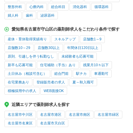
整形外科
心療内科
総合科目
消化器科
循環器科
婦人科
歯科
泌尿器科
愛知県名古屋市守山区の薬剤師求人をこだわり条件で探す
産休・育休取得実績有り
スキルアップ
店舗数1～9
店舗数10～29
店舗数30以上
年間休日120日以上
原則、引越しを伴う転勤なし
未経験者も応募可能
新卒も応募可能
住宅補助（手当）あり
残業月10ｈ以下
土日休み（相談可含む）
総合門前
駅チカ
車通勤可
在宅業務あり
登録販売者の求人
夏～秋入職可
積極採用中の求人
WEB面接OK
近隣エリアで薬剤師求人を探す
名古屋市中川区
名古屋市港区
名古屋市南区
名古屋市緑区
名古屋市名東区
名古屋市天白区