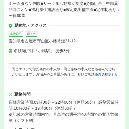
ホームタウン制度■サークル活動補助制度■労働組合：中部薬
品ユニオン■福利厚生施設あり■確定拠出型年金■定年制あり：
一律60歳
勤務地・アクセス
車通勤可
駅チカ
愛知県名古屋市守山区小幡常燈21-12
名鉄瀬戸線「小幡駅」 徒歩3分
同じエリアで似た条件の求人や、同じ路線の求人なども喜んでご紹
介いたします。お悩みやご希望があれば、ぜひご相談ください。
無料で相談する
勤務時間
店舗営業時間:09時00分～22時00分（休憩60分）,調剤営業時
間:10時00分～19時00分（休憩60分）
※記載の営業時間内で、月単位の週平均40時間での変形労働
制（シフト制）