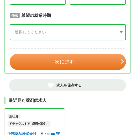
取得予定年
希望の就業時期
必須
任意
年 3月
次に進む
求人を保存する
最近見た薬剤師求人
正社員
ドラッグストア（調剤併設）
中部薬品株式会社 Ｖ・drug 守